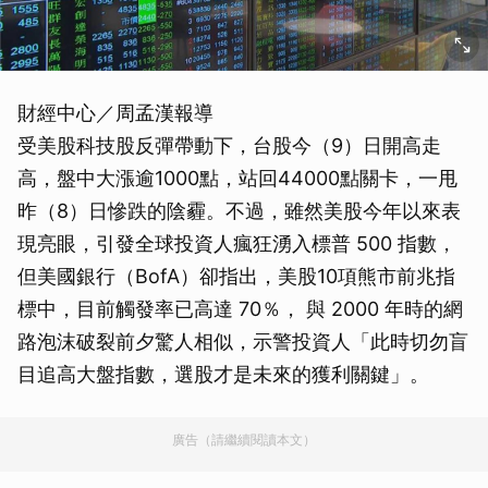
財經中心／周孟漢報導
受美股科技股反彈帶動下，台股今（9）日開高走
高，盤中大漲逾1000點，站回44000點關卡，一甩
昨（8）日慘跌的陰霾。不過，雖然美股今年以來表
現亮眼，引發全球投資人瘋狂湧入標普 500 指數，
但美國銀行（BofA）卻指出，美股10項熊市前兆指
標中，目前觸發率已高達 70％， 與 2000 年時的網
路泡沫破裂前夕驚人相似，示警投資人「此時切勿盲
目追高大盤指數，選股才是未來的獲利關鍵」。
廣告（請繼續閱讀本文）