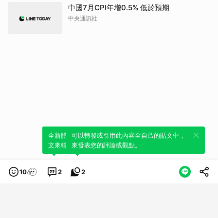
中國7月CPI年增0.5% 低於預期
中央通訊社
全新體驗！一鍵引用此內容，透過發布貼
可以轉發或引用此內容至自己的貼文中，
文來輕鬆表達個人立場。
來發表您的評論或觀點。
10
2
2
類別
服務條款
隱私權政策
服務聲明