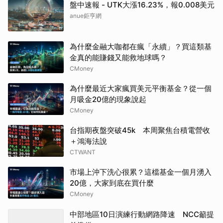
盤中速報 - UTK大漲16.23%，報0.008美元
anue鉅亨網
為什麼金融大咖都在瘋「永續」？買這類基
金真的能賺錢又能救地球嗎？
CMoney
為什麼最近大家瘋買美元平衡基金？從一個
月吸金20億的現象說起
CMoney
台指期夜盤突破45k 本周聚焦台積電營收
＋鴻海法說
CTWANT
市場上沖下洗心很累？這檔基金一個月湧入
20億，大家到底在買什麼
CMoney
中部地區10日演練行動網路降速 NCC籲提