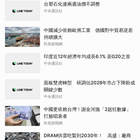
台塑石化連兩週油價不調整
中央通訊社
中國減少依賴歐洲工業 德國對中貿易逆差
持續擴大
民視新聞網
印度近12年經濟年均成長6.1% 居G20之首
中央通訊社
面板雙虎轉型 研調估2028年市占下降盼成
關鍵少數
中央通訊社
中國更依賴台灣！謝金河拋「2超狂數據」
打臉唱衰者
民視新聞網
DRAM供需吃緊到2030年！ 高盛：廠商