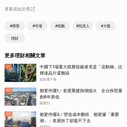
查看原始文章
#標普
#市場
#指數
#投資人
#大盤
理財
更多理財相關文章
01
中國下1場重大競賽阻礙者竟是「這動物」比
輝達晶片還難搞
自由電子報
02
都更停擺1／老屋重建熱潮熄火 全台拆照量
創6年新低
鏡週刊
03
都更停擺3／營造成本翻倍 都更爆「棄嬰
潮」：老屋拆了卻蓋不下去
鏡週刊