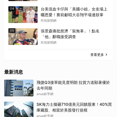
04
台美混血卡仔與「美國小姐」女友場上
曬恩愛！賽前獻唱大谷翔平場邊鼓掌
民視新聞網
05
張景森痛批慈濟「裝無辜」！點名
「他」辭職接受調查
民視新聞網
查看更多
最新消息
飛捷Q3接單能見度明朗 拉貨力道顯著優於
去年同期
anue鉅亨網
SK海力士擬砸710億美元回饋股東！40%買
庫藏股、相當於美股發行規模
anue鉅亨網