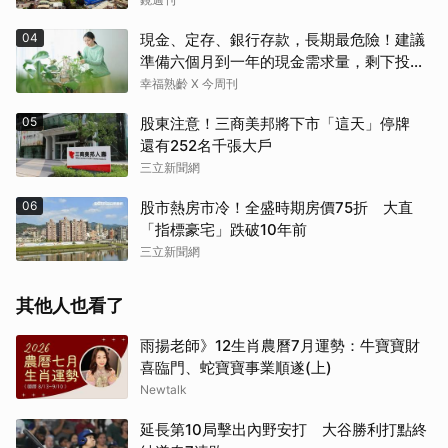
04
現金、定存、銀行存款，長期最危險！建議
準備六個月到一年的現金需求量，剩下投資
這2個
幸福熟齡 X 今周刊
05
股東注意！三商美邦將下市「這天」停牌
還有252名千張大戶
三立新聞網
06
股市熱房市冷！全盛時期房價75折 大直
「指標豪宅」跌破10年前
三立新聞網
其他人也看了
雨揚老師》12生肖農曆7月運勢：牛寶寶財
喜臨門、蛇寶寶事業順遂(上)
Newtalk
延長第10局擊出內野安打 大谷勝利打點終