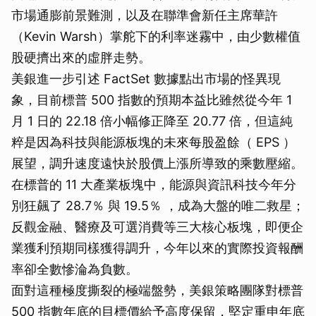
市場通膨前景難測，以及在聯準會新任主席華許
（Kevin Warsh）掌舵下的利率迷霧中，由少數權值
股硬擠出來的虛胖走勢。
美銀進一步引述 FactSet 數據點出市場的怪異現
象，目前標普 500 指數的預期本益比雖然從今年 1
月 1 日的 22.18 倍小幅修正降至 20.77 倍，但這純
粹是因為科技與能源板塊的未來每股盈餘（ EPS ）
展望，調升速度遠快於股價上漲所導致的乘數壓縮。
在標普的 11 大產業板塊中，能源與資訊科技今年分
別狂飆了 28.7％ 與 19.5％ ，成為大盤的唯二救星；
反觀金融、醫療及可選消費等三大核心板塊，即便企
業獲利預期同樣獲得調升，今年以來的實際投資報酬
率卻全數慘淪為負數。
面對這種極度撕裂的極端盤勢，美銀策略團隊對標普
500 指數年底的目標價給予高度保留，堅定重申年底