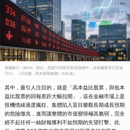
美國銀行（BofA）指出，美股10項熊市前兆指標中，目前觸發率已高達
70％。（示意圖，與本新聞無關／AI生成）
其中，最引人注目的，就是「高本益比股票，與低本
益比股票的回報差距大幅拉開」，這在金融市場上是
投機情緒過度瘋狂、集體陷入盲目樂觀長期成長預期
的危險徵兆，進而讓整體的市值變得極其脆弱，完全
經不起任何一絲財報獲利不如預期的失望打擊。此