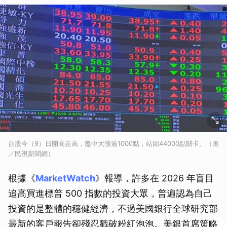
台股今（9）日開高走高，盤中大漲逾1000點，站回44000點關卡。（圖
／民視新聞網）
根據《
MarketWatch
》報導，許多在 2026 年盲目
追高買進標普 500 指數的投資大眾，普遍認為自己
投資的是整體的穩健經濟，不過美國銀行全球研究部
最新的客戶報告卻殘忍戳破粉紅泡泡。美銀首席策略