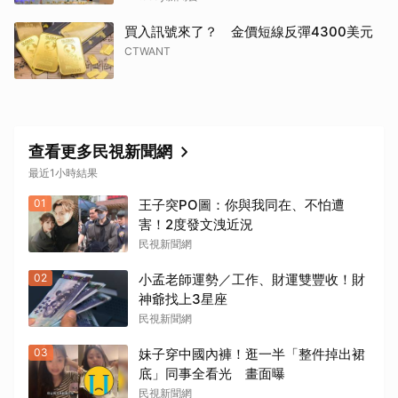
買入訊號來了？ 金價短線反彈4300美元
CTWANT
查看更多民視新聞網
最近1小時結果
01
王子突PO圖：你與我同在、不怕遭
害！2度發文洩近況
民視新聞網
02
小孟老師運勢／工作、財運雙豐收！財
神爺找上3星座
民視新聞網
03
妹子穿中國內褲！逛一半「整件掉出裙
底」同事全看光 畫面曝
民視新聞網