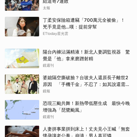
結道奇7連敗
太報
丁柔安保險箱遭竊「700萬元全被偷」！
兇手竟是他...嘆：提前穿幫
ETtoday星光雲
陽台內褲沾滿精液！新北人妻調監視器 驚
覺是「他」拿來磨蹭射精
鏡週刊
婆媳隔空撕破臉？台玻夫人還原長子離世2
原因 「手機千金」不忍了：如其說還需要
離開嗎？
鏡報
恐現三颱共舞！新熱帶低壓生成 最快今晚
增強為「琵鷺颱風」
鏡週刊
人妻拼事業拼到床上！丈夫見小王喊「無套
懷孕讓老公養」崩潰：男人真可憐