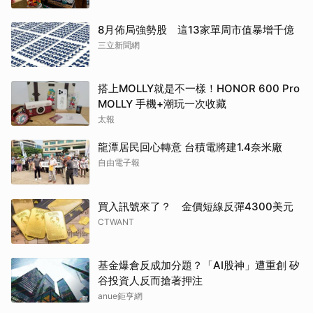
8月佈局強勢股 這13家單周市值暴增千億
三立新聞網
搭上MOLLY就是不一樣！HONOR 600 Pro
MOLLY 手機+潮玩一次收藏
太報
龍潭居民回心轉意 台積電將建1.4奈米廠
自由電子報
買入訊號來了？ 金價短線反彈4300美元
CTWANT
基金爆倉反成加分題？「AI股神」遭重創 矽
谷投資人反而搶著押注
anue鉅亨網