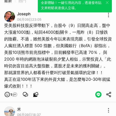
最新
熱門
全新體驗！一鍵引用此內容，透過發布貼
文來輕鬆表達個人立場。
Joseph
06月09日23:05
受美股科技股反彈帶動下，台股今（9）日開高走高，盤中
大漲逾1000點，站回44000點關卡，一甩昨（8）日慘跌
的陰霾。不過，雖然美股今年以來表現亮眼，引發全球投資
人瘋狂湧入標普 500 指數，但美國銀行（BofA）卻指出，
美股10項熊市前兆指標中，目前觸發率已高達 70％， 與
2000 年時的網路泡沫破裂前夕驚人相似，示警投資人「此
時切勿盲目追高大盤指數，選股才是未來的獲利關鍵」。
那就讓世界的人都看看什麼叫打破景氣循環的定律！！
真正在這100年活下來的外資大鱷，是怎麼每20-30年就猛
爆式收割！！！
1
米
06月09日18:37