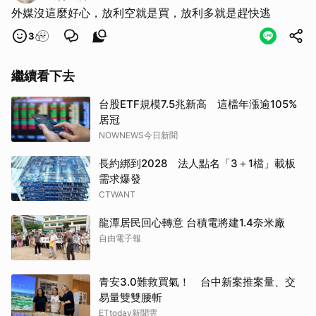
外媒沒這麼好心，放利空就是買，放利多就是趕快逃
3
繼續看下去
台股ETF規模7.5兆新高 這檔年漲逾105%
居冠
NOWNEWS今日新聞
長約綁到2028 法人點名「3＋1檔」載板
需求爆發
CTWANT
龍潭居民回心轉意 台積電將建1.4奈米廠
自由電子報
青安3.0難救買氣！ 台中新案推案量、交
易量雙雙腰斬
ETtoday新聞雲