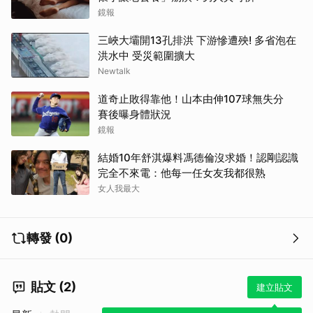
鏡報
三峽大壩開13孔排洪 下游慘遭殃! 多省泡在
洪水中 受災範圍擴大
Newtalk
道奇止敗得靠他！山本由伸107球無失分
賽後曝身體狀況
鏡報
取消
結婚10年舒淇爆料馮德倫沒求婚！認剛認識
完全不來電：他每一任女友我都很熟
女人我最大
轉發 (0)
貼文 (2)
建立貼文