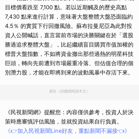
目標價看跌至 7,100 點。若以近期觸及的歷史高點
7,430 點來進行計算，意味著大盤整體大盤恐面臨約
4.5％ 的實質下行回撤風險。蘇布拉曼尼亞為此對投
資人公開喊話，直言當前市場的決勝關鍵在於「選股
勝過追求整體大盤」，比起繼續盲目購買市值加權的
標普大盤指數，不如將資金撤出那些過熱的明星科技
巨頭，轉向先前遭到市場嚴重冷落、但估值合理的個
別潛力股，才能在即將到來的波動風暴中存活下來。
廣告（請繼續閱讀本文）
《民視新聞網》提醒您：內容僅供參考，投資人於決
策時應審慎評估風險，並就投資結果自行負責。
《👉加入民視新聞Line好友，重點新聞不漏接👈》