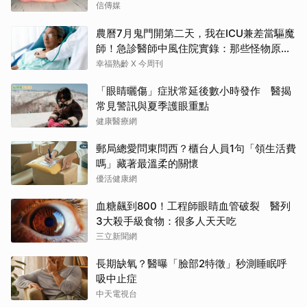
信傳媒
農曆7月鬼門開第二天，我在ICU兼差當驅魔
師！急診醫師中風住院實錄：那些怪物原來
叫譫妄
幸福熟齡 X 今周刊
「眼睛曬傷」症狀常延後數小時發作 醫揭
常見警訊與夏季護眼重點
健康醫療網
郵局總愛問東問西？櫃台人員1句「領生活費
嗎」藏著最溫柔的關懷
優活健康網
血糖飆到800！工程師眼睛血管破裂 醫列
3大殺手級食物：很多人天天吃
三立新聞網
長期缺氧？醫曝「臉部2特徵」秒測睡眠呼
吸中止症
中天電視台