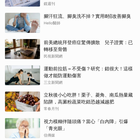
鏡週刊
腳汗狂流、腳臭洗不掉？實用8招改善腳臭
Hello醫師
前美總統拜登癌症驚傳擴散 兒子證實：已
轉移至骨骼
民視新聞網
運動前拉筋＝不受傷？研究：錯很大！這樣
做才能防運動傷害
三立新聞網
立秋後小心吃胖！栗子、菱角、南瓜熱量藏
陷阱，高澱粉蔬菜吃錯恐越減越肥
常春月刊
視力模糊伴隨頭痛？當心「白內障」引爆
「青光眼」
信傳媒