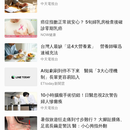
中天電視台
癌症指數正常就安心？ 5旬婦乳房檢查後確
診零期乳癌
NOW健康
台灣人最缺「這4大營養素」 營養師曝迅
速補充法
中天電視台
AI短劇刷到停不下來 醫揭「3大心理機
制」長輩更容易陷入
ETtoday新聞雲
10小時腦瘤手術切錯！日醫忽視2次警告
婦人慘癱瘓
中天電視台
暑假旅遊狂走痛到寸步難行？ 大腳趾腫痛、
足底長繭是警訊 醫：小心拇指外翻