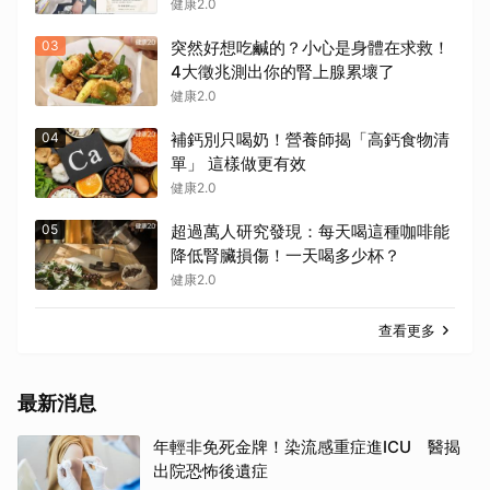
前兆
健康2.0
03
突然好想吃鹹的？小心是身體在求救！
4大徵兆測出你的腎上腺累壞了
健康2.0
04
補鈣別只喝奶！營養師揭「高鈣食物清
單」 這樣做更有效
健康2.0
05
超過萬人研究發現：每天喝這種咖啡能
降低腎臟損傷！一天喝多少杯？
健康2.0
查看更多
最新消息
年輕非免死金牌！染流感重症進ICU 醫揭
出院恐怖後遺症