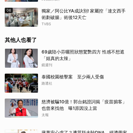
06
獨家／阿公比YA成訣別! 家屬控「達文西手
術劃破腸」術後12天亡
TVBS
其他人也看了
69歲陸小芬曬照狀態驚艷四方 性感不想遮
「姐真的太辣」
鏡週刊
泰國校園槍擊案 至少兩人受傷
路透社
慈濟被騙10億！郭台銘證詞揭「疫苗掮客」
也曾來找他 曝1原因沒上當
太報
蔣萬安心虛了？遭質疑未驗DNA 經濟學家