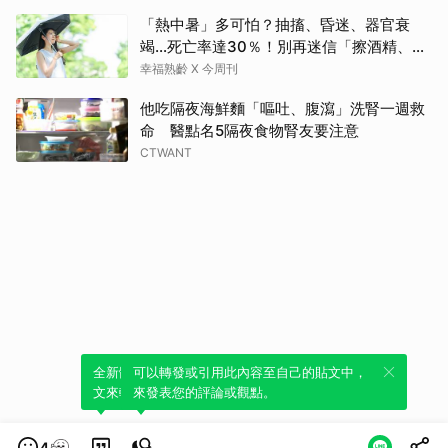
「熱中暑」多可怕？抽搐、昏迷、器官衰
竭…死亡率達30％！別再迷信「擦酒精、吃
退燒藥」，5招才能真救命
幸福熟齡 X 今周刊
他吃隔夜海鮮麵「嘔吐、腹瀉」洗腎一週救
命 醫點名5隔夜食物腎友要注意
CTWANT
全新體驗！一鍵引用此內容，透過發布貼
可以轉發或引用此內容至自己的貼文中，
文來輕鬆表達個人立場。
來發表您的評論或觀點。
4