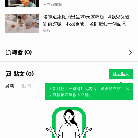
三立新聞網
名導迎龍鳳胎出生20天就猝逝...4歲兒父親
節前夕喊：我沒爸爸！老師暖心一句話惹哭
遺孀
鏡報
轉發 (0)
貼文 (0)
建立貼文
最新
熱門
全新體驗！一鍵引用此內容，透過發布貼
文來輕鬆表達個人立場。