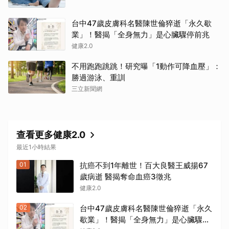
台中47歲皮膚科名醫陳世倫猝逝「永久歇
業」！醫揭「全身無力」是心臟驟停前兆
健康2.0
不用跑跑跳跳！研究曝「1動作可降血壓」：
勝過游泳、重訓
三立新聞網
查看更多健康2.0
最近1小時結果
01
抗癌不到1年離世！百大良醫王威揚67
歲病逝 醫揭奪命血癌3徵兆
健康2.0
02
台中47歲皮膚科名醫陳世倫猝逝「永久
歇業」！醫揭「全身無力」是心臟驟停