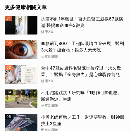
更多健康相關文章
01
抗癌不到1年離世！百大良醫王威揚67歲病
逝 醫揭奪命血癌3徵兆
健康2.0
02
血糖飆到800！工程師眼睛血管破裂 醫列
3大殺手級食物：很多人天天吃
三立新聞網
03
台中47歲皮膚科名醫陳世倫猝逝「永久歇
業」！醫揭「全身無力」是心臟驟停前兆
健康2.0
04
不用跑跑跳跳！研究曝「1動作可降血壓」：
勝過游泳、重訓
三立新聞網
05
小孟老師運勢／工作、財運雙豐收！財神爺
找上3星座
民視新聞網