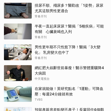
排尿不順、殘尿多？醫勸改「1姿勢」尿尿
尤其這類男性更適合
常春月刊
半夜一直起床尿尿？醫揭「5種疾病」可能
有關 心臟衰竭也入列
常春月刊
男性更年期不只性慾下降！醫揭「3大變
化」 乳房變大也中了
常春月刊
網紅肥大叔辭世前暴瘦！醫示警體重驟降4
大病因
中天電視台
在家就能做！英研究點名「1運動」可降血
壓：每週24分鐘就有效
TVBS
預留孝親房差點變不孝子！長輩同住6個觀