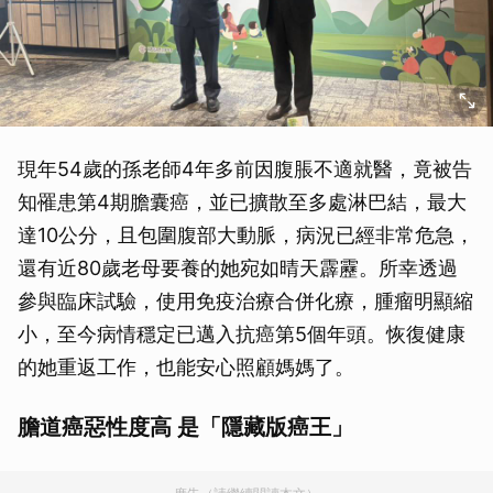
現年54歲的孫老師4年多前因腹脹不適就醫，竟被告
知罹患第4期膽囊癌，並已擴散至多處淋巴結，最大
達10公分，且包圍腹部大動脈，病況已經非常危急，
還有近80歲老母要養的她宛如晴天霹靂。所幸透過
參與臨床試驗，使用免疫治療合併化療，腫瘤明顯縮
小，至今病情穩定已邁入抗癌第5個年頭。恢復健康
的她重返工作，也能安心照顧媽媽了。
膽道癌惡性度高 是「隱藏版癌王」