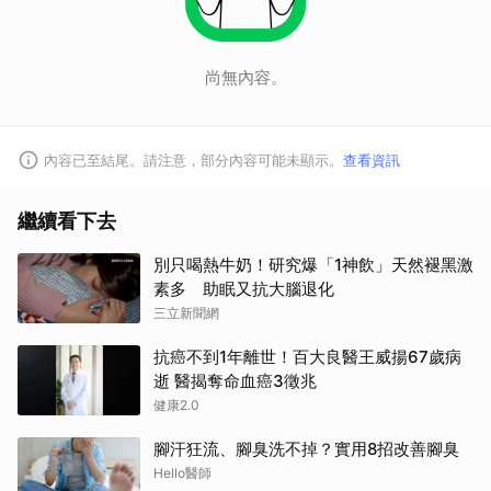
尚無內容。
內容已至結尾。請注意，部分內容可能未顯示。
查看資訊
繼續看下去
別只喝熱牛奶！研究爆「1神飲」天然褪黑激
素多 助眠又抗大腦退化
三立新聞網
抗癌不到1年離世！百大良醫王威揚67歲病
逝 醫揭奪命血癌3徵兆
健康2.0
腳汗狂流、腳臭洗不掉？實用8招改善腳臭
Hello醫師