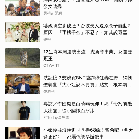
發文嗆爆
取消
民視新聞網
婆媳隔空撕破臉？台玻夫人還原長子離世2
原因 「手機千金」不忍了：如其說還需要
離開嗎？
鏡報
12生肖本周運勢出爐 虎勇奪事業、財運雙
冠王
CTWANT
洗記憶？慈濟買BNT遭詐綠狂轟在野 網朝
聖郭董「大小姐說不要買」貼文：根本兩碼
事
鏡週刊
專訪／李國毅是白曉燕玩伴！揭「命案前幾
天出遊」從小認識白冰冰
ETtoday星光雲
小秦漢張海漢逝世享壽68歲！曾合唱〈明天
會更好〉 家屬低調舉辦後事