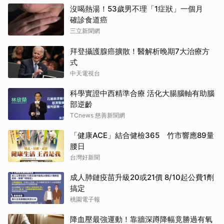
沒喝熱湯！53歲男不理「1症狀」一個月
確診食道癌
三立新聞網
拜登攝護腺癌擴散！醫解析晚期7大治療方
式
中天電視台
科學實證中西精準合療 活化大腸腦軸有助腦
部逆齡
TCnews 慈善新聞網
「健康ACE」結合健檢365 竹市響應89量
腰日
台灣好新聞
成人肺鏈疫苗升級20或21價 8/10起公費1劑
搞定
桃園電子報
降血壓最強運動！靠牆深蹲降幅竟勝過有氧