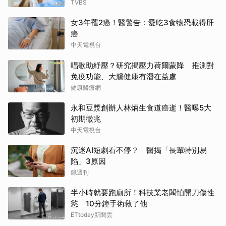
TVBS
女3年罹2癌！醫警告：愛吃3食物恐載得肝
癌
中天電視台
唱歌助紓壓？研究揭壓力荷爾蒙降 推測對
免疫功能、大腦健康有潛在益處
健康醫療網
永和豆漿創辦人林炳生食道癌逝！醫曝5大
初期徵兆
中天電視台
沉迷AI短劇看不停？ 醫揭「長輩特別易
陷」3原因
鏡週刊
半小時就要跑廁所！科技業老闆怕開刀傷性
慾 10分鐘手術救了他
ETtoday新聞雲