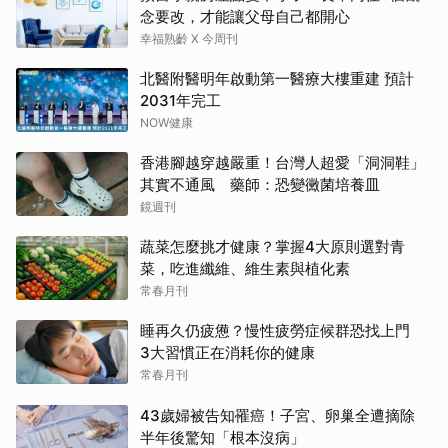
念要改，才能讓父母自己都開心
幸福熟齡 X 今周刊
北醫附醫明年啟動第一醫療大樓重建 預計
2031年完工
NOW健康
香港腳越穿越嚴重！台灣人超愛「洞洞鞋」
其實不通風 藥師：恐變黴菌培養皿
鏡週刊
蔬菜怎麼挑才健康？掌握4大原則選對青
菜，吃進纖維、維生素與植化素
常春月刊
睡再久仍疲憊？慢性疲勞症候群恐找上門
3大習慣正在消耗你的健康
常春月刊
43歲婦被告知罹癌！子宮、卵巢全遭摘除
半年後驚知「根本沒病」