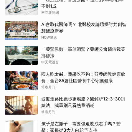
不到1成
三立新聞網
AI會取代醫師嗎？ 北醫校友論壇探討共創智
慧醫療新界
NOW健康
「藥駕黑數」高於酒駕？藥師公會籲借鏡英
挪修法
中天電視台
國人吃太鹹、蔬果吃不夠！營養師教健康飲
食，全台85處社區營養中心守護健康
常春月刊
坡度走路比跑步更燃脂？醫解析12-3-30訓
練法 減重別只看熱量消耗
常春月刊
孩子是左撇子，需要強迫改成右手嗎？醫
籲：家長從3大方向給予支持