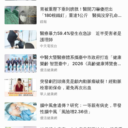
胃被重壓下垂到膀胱！醫開刀嚇傻挖出
「180根鐵釘」重達1公斤 醫揭沒穿孔命大
全靠它
鏡報
醫療暴力59.4%發生在急診 近半受害者是
護理師
中天電視台
中醫大暨醫療體系攜臺中市政府打造「健康
樂齡 智慧臺中」 2026《高齡健康博覽會》
四大醫療主題展區 首創一站式疾病全人照
優活健康網
護
突發劇烈頭痛竟是顱內動脈瘤破裂！經動脈
栓塞術保命，避免再次出血
華人健康網
腦中風會遺傳？研究：一等親有病史，早發
性腦中風「風險增2.36倍」
優活健康網