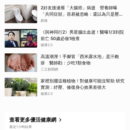
2好友接連罹「大腸癌」病逝 營養師曝
「共同症狀」容易被忽略：還以為只是壓力
大
鏡報
《與神同行2》男星腦出血逝！醫曝1/3到院
前亡 50歲必做1檢查
健康2.0
高溫潮溼！手腳冒「西米露水泡」是汗皰
疹 醫師勸：少吃1類食物
三立新聞網
家裡別擺這種植物！對健康可能沒幫助 研究
實測：紓壓、修復身心效果差很大
健康2.0
查看更多優活健康網
最近1小時結果