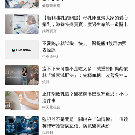
健康醫療網
【順利哺乳的關鍵】母乳庫匯聚大家的愛心
捐乳，滋養特殊寶寶，度過生命第一道關卡
媽媽寶寶
不愛跑步就試機上快走 醫提醒4族群勿照
表操課
中央通訊社
瘦不下來可能不是吃太多！減重醫師揭蔡依
林「激素減肥法」：先穩血糖、改善慢性發
炎
鏡報
止汗劑致乳癌？醫破解淋巴阻塞迷思：小心
這件事
中天電視台
監視器不是問題！關鍵在「知情權」 借鏡
英韓守護醫病互信、防範醫療糾紛
鏡週刊