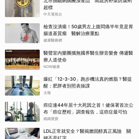
北市抽驗網購醃漬食品 南蔬房朴菜防腐劑
超標
中天電視台
檢查沒潰瘍！50歲男左上腹悶痛半年竟是胃
腸道基質瘤 醫解治療重點
健康醫療網
醫聲室內樂團攜無國界醫生辦音樂會 傳遞醫
療人道使命
NOW健康
爆紅「12-3-30」跑步機法真的燃脂？醫提
醒：肥胖者別照表操課
太報
癌症連44年居十大死因之首！健保署首次公
布「癌症歷程」調查報告，這癌症最可怕
媽媽寶寶
LDL正常就安全？醫揭膽固醇真正風險 關
鍵不是紅字