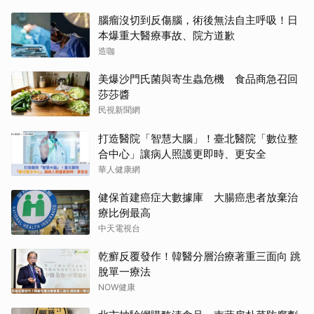
腦瘤沒切到反傷腦，術後無法自主呼吸！日
本爆重大醫療事故、院方道歉
造咖
美爆沙門氏菌與寄生蟲危機 食品商急召回
莎莎醬
民視新聞網
打造醫院「智慧大腦」！臺北醫院「數位整
合中心」讓病人照護更即時、更安全
華人健康網
健保首建癌症大數據庫 大腸癌患者放棄治
療比例最高
中天電視台
乾癬反覆發作！韓醫分層治療著重三面向 跳
脫單一療法
NOW健康