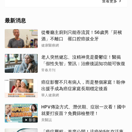
查看更多
最新消息
從餐廳主廚到只能吞流質！56歲男「菸檳
酒」不離口 罹口腔癌拔全牙
健康醫療網
老人突然健忘、沒精神竟是憂鬱症！醫揭
「假性失智」警訊：治療後認知功能可恢復
常春月刊
癌症影響不只有病人，而是整個家庭！盼伸
出援手成為癌症家庭長期穩定後盾
華人健康網
HPV傳染方式、潛伏期、症狀一次看！國中
就要打疫苗？免費篩檢整理！
影音
美醫誌
「癌症歷程」首度公開！這癌的5年存活率