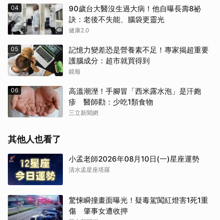
04
90歲台大醫沒生過大病！他自曝長壽8祕
訣：老後不失能、腦袋更靈光
健康2.0
05
記憶力變差恐是營養素不足！專家揭超重要
護腦成分：超市就買得到
鏡報
06
高溫潮溼！手腳冒「西米露水泡」是汗皰
疹 醫師勸：少吃1類食物
三立新聞網
其他人也看了
小孟老師2026年08月10日(一)星座運勢
清水孟星座塔羅
驚悚瞬撞畫面曝光！疑毒駕闖紅燈害1死1重
傷 肇事女遭收押