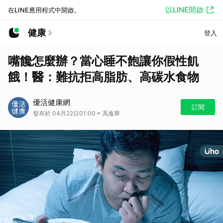
以LINE開啟
在LINE應用程式中開啟。
健康
登入
嘴饞怎麼辦？當心睡不飽讓你假性飢
餓！醫：難抗拒高脂肪、高碳水食物
優活健康網
訂閱
發布於 04月22日01:00 • 馮逸華