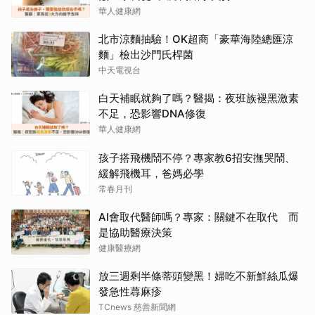
華人健康網
北市涼麵抽驗！OK超商「豪華海陸總匯涼
麵」檢出沙門氏桿菌
中天電視台
白天補眠就夠了嗎？醫揭：夜班族褪黑激素
不足，恐影響DNA修復
華人健康網
孩子搭飛機鬧不停？專家教6招安撫哭鬧、
緩解飛機耳，爸媽必學
常春月刊
AI會取代醫師嗎？專家：關鍵不在取代 而
是協助醫療決策
健康醫療網
放三週剩半條蒂頭變黑！婦吃不新鮮絲瓜爆
發急性蕁麻疹
TCnews 慈善新聞網