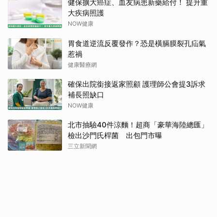
健保擴大癌症、血友病患新藥給付！ 提升重
大疾病照護
NOW健康
胃食道逆流反覆發作？恐是橫膈膜裂孔疝氣
惹禍
健康醫療網
確保出院銜接返家照顧 護理師公會提3訴求
補長照缺口
NOW健康
北市抽驗40件涼麵！超商「豪華海陸總匯」
檢出沙門氏桿菌 出包門市曝
三立新聞網