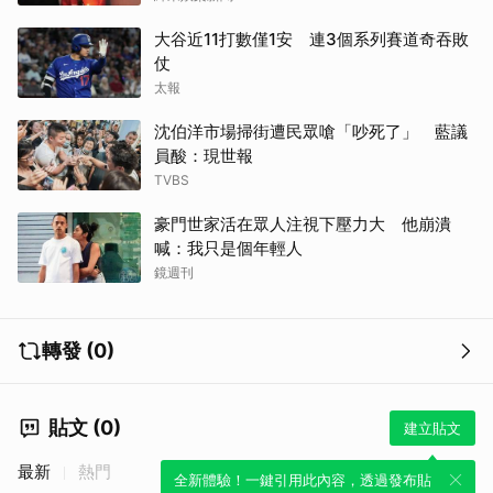
大谷近11打數僅1安 連3個系列賽道奇吞敗
仗
太報
沈伯洋市場掃街遭民眾嗆「吵死了」 藍議
員酸：現世報
TVBS
豪門世家活在眾人注視下壓力大 他崩潰
喊：我只是個年輕人
鏡週刊
轉發 (0)
貼文 (0)
建立貼文
最新
熱門
全新體驗！一鍵引用此內容，透過發布貼