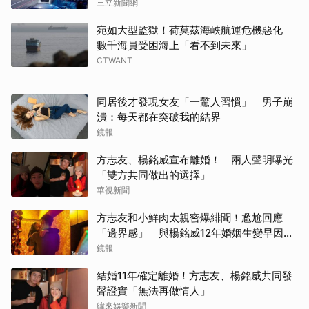
三立新聞網
宛如大型監獄！荷莫茲海峽航運危機惡化
數千海員受困海上「看不到未來」
CTWANT
同居後才發現女友「一驚人習慣」 男子崩
潰：每天都在突破我的結界
鏡報
方志友、楊銘威宣布離婚！ 兩人聲明曝光
「雙方共同做出的選擇」
華視新聞
方志友和小鮮肉太親密爆緋聞！尷尬回應
「邊界感」 與楊銘威12年婚姻生變早因
「這問題」洩端倪
鏡報
結婚11年確定離婚！方志友、楊銘威共同發
聲證實「無法再做情人」
緯來娛樂新聞