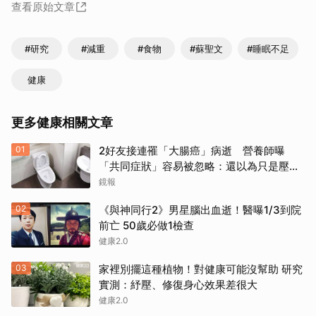
查看原始文章
#研究
#減重
#食物
#蘇聖文
#睡眠不足
健康
更多健康相關文章
01
2好友接連罹「大腸癌」病逝 營養師曝
「共同症狀」容易被忽略：還以為只是壓力
大
鏡報
02
《與神同行2》男星腦出血逝！醫曝1/3到院
前亡 50歲必做1檢查
健康2.0
03
家裡別擺這種植物！對健康可能沒幫助 研究
實測：紓壓、修復身心效果差很大
健康2.0