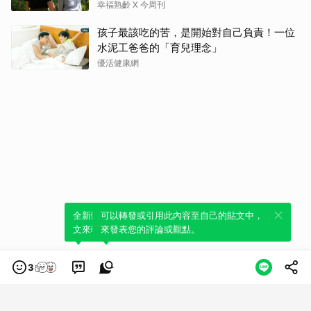
樣」就好了
幸福熟齡 X 今周刊
孩子最該吃的苦，是開始對自己負責！一位
水泥工爸爸的「育兒理念」
優活健康網
全新體驗！一鍵引用此內容，透過發布貼
可以轉發或引用此內容至自己的貼文中，
文來輕鬆表達個人立場。
來發表您的評論或觀點。
3
類別