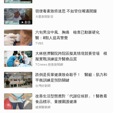
宿便毒素致癌迷思 不如管住嘴邁開腿
大愛新聞影音
影音
六旬男沒中風、胸痛 檢查已動脈硬化
醫：8類人提高警覺
TVBS
大林慈濟醫院跨院區擬真情境競賽登場 模
擬實戰演練提升醫療品質
TCnews 慈善新聞網
跌倒是長輩健康致命殺手！ 醫籲：肌力和
平衡訓練是預防關鍵
台灣好新聞
改善生活型態應對「代謝症候群」！醫教看
食品標示、量腰圍護健康
健康醫療網