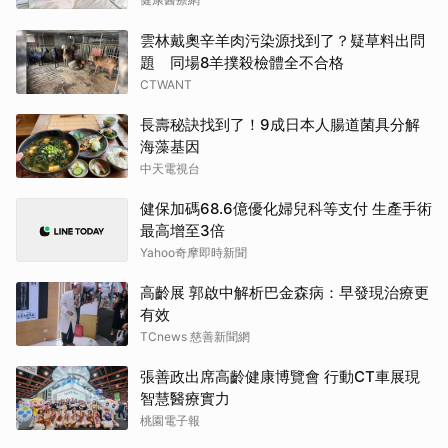
雲林戴奧辛羊肉污染源找到了？疑草料出問
題 同場8羊撲殺檢體全不合格
CTWANT
長壽秘訣找到了！9成日本人腸道菌具分解
海藻基因
中天電視台
健保加碼68.6億優化婦兒科等支付 生產手術
最高增至3倍
Yahoo奇摩即時新聞
高齡展 郭啟中解析巴金森病：早發現治療更
有效
TCnews 慈善新聞網
張善政出席高齡健康博覽會 行動CT車展現
智慧醫療實力
桃園電子報