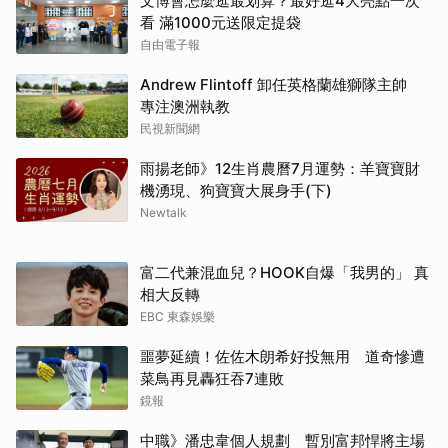
文博會怎麼逛最划算？最好逛4大亮點一次
看 滿1000元送限定提袋
自由電子報
Andrew Flintoff 卸任英格蘭雄獅隊主帥
專注澳洲執教
民視新聞網
雨揚老師》12生肖農曆7月運勢：羊寶寶財
機湧現、狗寶寶大展身手(下)
Newtalk
富二代兼混血兒？HOOK自爆「我男的」 真
相大反轉
EBC 東森娛樂
噩夢延續！佐佐木朗希好投無用 道奇慘遭
菜鳥再見轟狂吞7連敗
鏡報
中職》潘忠韋個人規劃 暫別富邦悍將主場