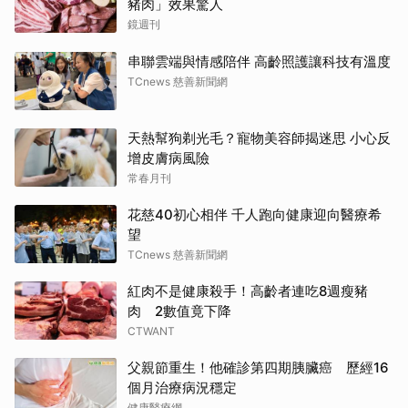
豬肉」效果驚人
鏡週刊
串聯雲端與情感陪伴 高齡照護讓科技有溫度
TCnews 慈善新聞網
天熱幫狗剃光毛？寵物美容師揭迷思 小心反
增皮膚病風險
常春月刊
花慈40初心相伴 千人跑向健康迎向醫療希
望
TCnews 慈善新聞網
紅肉不是健康殺手！高齡者連吃8週瘦豬
肉 2數值竟下降
CTWANT
父親節重生！他確診第四期胰臟癌 歷經16
個月治療病況穩定
健康醫療網