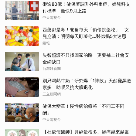
砸逾80億！健保署調升外科重症、婦兒科支
付標準 最快9月上路
中天電視台
西藥都是毒！爸爸每天「偷偷挑藥吃」 女
兒崩潰：明明每天盯著他…醫師揭5大迷思
鏡報
失智照護不只找回家的路 更要補上社會安
全網缺口
台灣好新聞
別只喝熱牛奶！研究爆「1神飲」天然褪黑激
素多 助眠又抗大腦退化
三立新聞網
健保大變革！慢性病治療將「不同工不同
酬」
中天電視台
【杜依儒醫師】月經量很多、經痛越來越嚴