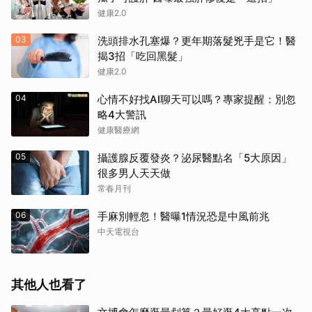
健康2.0
03
洗頭排水孔塞爆？更年期落髮兇手是它！醫
揭3招「吃回黑髮」
健康2.0
04
心情不好找AI聊天可以嗎？專家提醒：別忽
略4大警訊
健康醫療網
05
攝護腺反覆發炎？泌尿醫點名「5大原因」
很多男人天天做
常春月刊
06
手麻別輕忽！醫曝1情況恐是中風前兆
中天電視台
其他人也看了