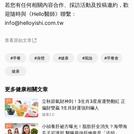
若您有任何相關內容合作、採訪活動及投稿邀約，歡
迎隨時與《Hello醫師》聯繫：
info@helloyishi.com.tw
查看原始文章
#早餐
#身體
#健康
#風險
#早餐會
健康
更多健康相關文章
01
立秋節氣財神到！3生肖3星座運勢翻紅 正
偏財雙贏 1生肖財運強到嚇人
健康2.0
02
小禎養肝祕方曝光！脂肪肝全消失？海帶海
瓜子可護肝 醫曝最強肝修復是「這招」