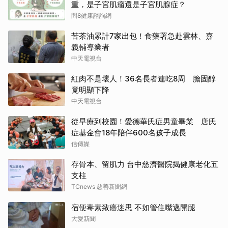
重，是子宮肌瘤還是子宮肌腺症？
問8健康諮詢網
苦茶油累計7家出包！食藥署急赴雲林、嘉
義輔導業者
中天電視台
紅肉不是壞人！36名長者連吃8周 膽固醇
竟明顯下降
中天電視台
從早療到校園！愛德華氏症男童畢業 唐氏
症基金會18年陪伴600名孩子成長
信傳媒
存骨本、留肌力 台中慈濟醫院揭健康老化五
支柱
TCnews 慈善新聞網
宿便毒素致癌迷思 不如管住嘴邁開腿
大愛新聞