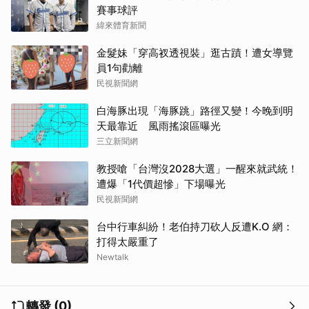
賽事球評
緯來體育新聞
金髮妹「穿高衩透視裝」逛古蹟！遭女導覽
員1句勸離
民視新聞網
白海豚出現「海豚跳」路徑又變！今晚到明
天最靠近 風雨搖滾區曝光
三立新聞網
教授嗆「台灣沒2028大選」一醒來就武統！
遭爆「1代價超慘」下場曝光
民視新聞網
台中行車糾紛！老伯持刀砍人反遭K.O 網：
打得太嚴重了
Newtalk
轉發 (0)