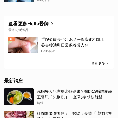
查看更多Hello醫師
最近1小時結果
01
手腳發癢長小水泡？汗皰疹6大原因、
藥膏擦法與日常保養懶人包
Hello醫師
查看更多
最新消息
減脂每天水煮餐比較健康？醫師急喊膽囊罷
工警訊「先別吃了」出現5症狀快就醫
鏡報
紅肉能降膽固醇？ 醫曝：長輩「這樣吃瘦