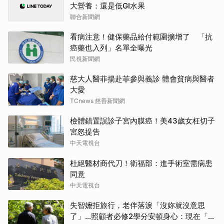
大營養：還是低GI水果
聯合新聞網
看病注意！健保藥品給付範圍擴增了 「抗
癌藥也入列」名單全曝光
民視新聞網
慈大人醫菲揚赴菲參與義診 體會貧病與醫者
大愛
TCnews 慈善新聞網
檢體錯置誤診子宮內膜癌！美43歲女枉切子
宮怒提告
中天電視台
杜絕醫材商代刀！衛福部：進手術室需病患
同意
中天電視台
失智嬤拒旅行，老伴落淚「沒妳就沒意思
了」…照顧者必修2學分安頓身心：現在「這