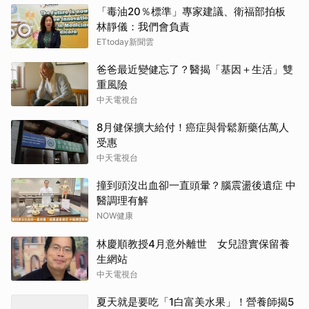
「毒油20％標準」專家建議、衛福部拍板
林靜儀：我們會負責
ETtoday新聞雲
爸爸最近變健忘了？醫揭「基因＋生活」雙
重風險
中天電視台
8月健保擴大給付！癌症與骨鬆新藥估萬人
受惠
中天電視台
撞到頭沒出血卻一直頭暈？腦震盪後遺症 中
醫調理有解
NOW健康
林慶順教授4月意外離世 女兒證實保留養
生網站
中天電視台
夏天就是要吃「1白富美水果」！營養師揭5