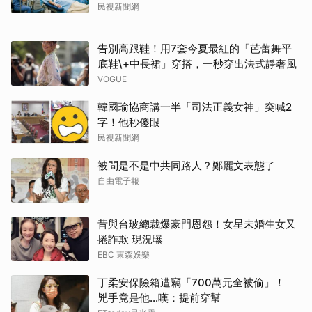
民視新聞網
告別高跟鞋！用7套今夏最紅的「芭蕾舞平
底鞋\+中長裙」穿搭，一秒穿出法式靜奢風
VOGUE
韓國瑜協商講一半「司法正義女神」突喊2
字！他秒傻眼
民視新聞網
被問是不是中共同路人？鄭麗文表態了
自由電子報
昔與台玻總裁爆豪門恩怨！女星未婚生女又
捲詐欺 現況曝
EBC 東森娛樂
丁柔安保險箱遭竊「700萬元全被偷」！
兇手竟是他...嘆：提前穿幫