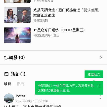
ETtoday星光雲
政黨民調出爐！藍白反感度近「雙倍差距」
離翻正還很遠
民視新聞網
12星座今日運勢〈08.07星期五〉
科技紫微網每日星座
轉發 (0)
貼文 (1)
建立貼文
最新
熱門
全新體驗！一鍵引用此內容，透過發布貼
文來輕鬆表達個人立場。
取消
Peter
2025年10月13日23:36
化工布丁，這下再來一波洗腎高峰。