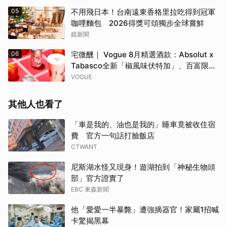
台南「開心果地圖」集齊37款綠色甜點
05
不用飛日本！台南遠東香格里拉吃得到冠軍
咖哩麵包 2026得獎可頌獨步全球嘗鮮
鏡新聞
06
宅微醺｜ Vogue 8月精選酒款：Absolut x
Tabasco全新「椒風味伏特加」、百富限定
「花時心藝限量禮盒」、WAT x 萬波「紅蘋
VOGUE
島嶼氣泡雞尾酒」……品味盛夏質感微醺
其他人也看了
「車是我的、油也是我的」睡車竟被收住宿
費 官方一句話打臉飯店
CTWANT
尼斯湖水怪又現身！遊湖拍到「神秘生物頭
部」官方證實了
EBC 東森新聞
他「愛愛一半暴斃」遭強摘器官！家屬1招喊
卡驚揭黑幕