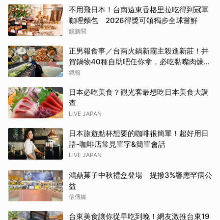
台南「開心果地圖」集齊37款綠色甜點
不用飛日本！台南遠東香格里拉吃得到冠軍
咖哩麵包 2026得獎可頌獨步全球嘗鮮
鏡新聞
正男報食事／台南火鍋新霸主殺進新莊！井
賀鍋物40種自助吧任你拿，必吃黏嘴肉燥
飯、現做棉花糖
鏡報
日本必吃美食？觀光客最想吃日本美食大調
查
LIVE JAPAN
日本旅遊點杯想要的咖啡很簡單！超好用日
語-咖啡店常見單字&簡單會話
LIVE JAPAN
鴻鼎菓子中秋禮盒登場 提撥3%響應罕病公
益
信傳媒
台東美食讓你從早吃到晚！網友激推台東19