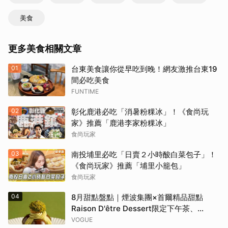
美食
更多美食相關文章
01
台東美食讓你從早吃到晚！網友激推台東19
間必吃美食
FUNTIME
02
彰化鹿港必吃「消暑粉粿冰」！《食尚玩
家》推薦「鹿港李家粉粿冰」
食尚玩家
03
南投埔里必吃「日賣２小時酸白菜包子」！
《食尚玩家》推薦「埔里小籠包」
食尚玩家
04
8月甜點盤點｜煙波集團×首爾精品甜點
Raison D'être Dessert限定下午茶、
Gelato pique cafe辻利茶舗聯名可麗餅、
VOGUE