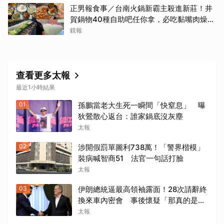
正男報食事／台南火鍋新霸主殺進新莊！井
賀鍋物40種自助吧任你拿，必吃黏嘴肉燥
飯、現做棉花糖
鏡報
查看更多太報
最近1小時結果
01
孫鵬當老大生死一瞬間「快窒息」 曝
狄鶯散心返台：誰家鍋底沒灰塵
太報
02
涉開假罰單圖利738萬！「警界楷模」
裝病喊智商51 法官一句話打臉
太報
03
伊朗總統逼最高領袖露面！28次請辭終
換來車內密會 事後懷疑「那真的是他
嗎?」
太報