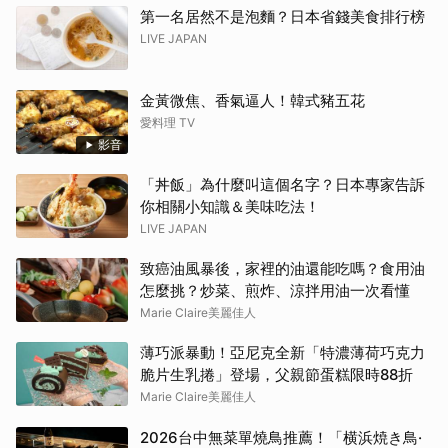
第一名居然不是泡麵？日本省錢美食排行榜
LIVE JAPAN
金黃微焦、香氣逼人！韓式豬五花
愛料理 TV
影音
「丼飯」為什麼叫這個名字？日本專家告訴
你相關小知識＆美味吃法！
LIVE JAPAN
致癌油風暴後，家裡的油還能吃嗎？食用油
怎麼挑？炒菜、煎炸、涼拌用油一次看懂
Marie Claire美麗佳人
薄巧派暴動！亞尼克全新「特濃薄荷巧克力
脆片生乳捲」登場，父親節蛋糕限時88折
Marie Claire美麗佳人
2026台中無菜單燒鳥推薦！「横浜焼き鳥·