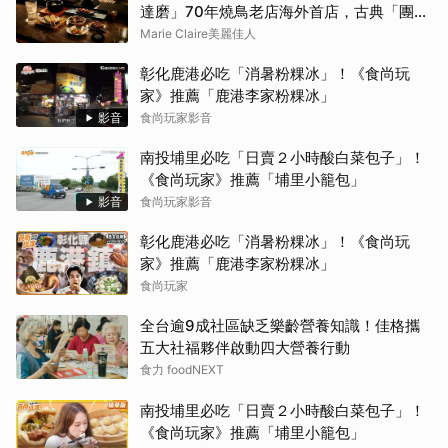
達磨」70年燒鳥老店海外首店，古典「團扇
控火」技法成就銷魂美味
Marie Claire美麗佳人
彰化鹿港必吃「消暑粉粿冰」！《食尚玩
家》推薦「鹿港李家粉粿冰」
影音
食尚玩家影音
南投埔里必吃「日賣２小時酸白菜包子」！
《食尚玩家》推薦「埔里小籠包」
影音
食尚玩家影音
彰化鹿港必吃「消暑粉粿冰」！《食尚玩
家》推薦「鹿港李家粉粿冰」
食尚玩家
全台逾9成社區缺乏樂齡營養知識！佳格攜
五大社福夥伴啟動四大營養行動
食力 foodNEXT
南投埔里必吃「日賣２小時酸白菜包子」！
《食尚玩家》推薦「埔里小籠包」