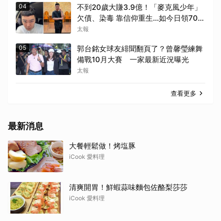
04
不到20歲大賺3.9億！「麥克風少年」
欠債、染毒 靠信仰重生...如今日領700
元過活
太報
05
郭台銘女球友緋聞翻頁了？曾馨瑩練舞
備戰10月大賽 一家最新近況曝光
太報
查看更多
最新消息
大餐輕鬆做！烤塩豚
iCook 愛料理
清爽開胃！鮮蝦蒜味麵包佐酪梨莎莎
iCook 愛料理