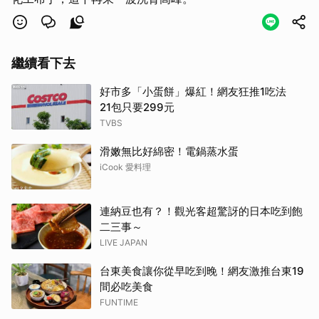
繼續看下去
好市多「小蛋餅」爆紅！網友狂推1吃法
21包只要299元
TVBS
滑嫩無比好綿密！電鍋蒸水蛋
iCook 愛料理
連納豆也有？！觀光客超驚訝的日本吃到飽
二三事～
LIVE JAPAN
台東美食讓你從早吃到晚！網友激推台東19
間必吃美食
FUNTIME