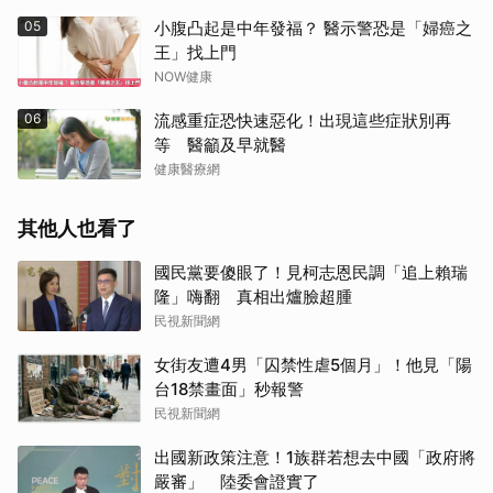
05
小腹凸起是中年發福？ 醫示警恐是「婦癌之
王」找上門
NOW健康
06
流感重症恐快速惡化！出現這些症狀別再
等 醫籲及早就醫
健康醫療網
其他人也看了
國民黨要傻眼了！見柯志恩民調「追上賴瑞
隆」嗨翻 真相出爐臉超腫
民視新聞網
女街友遭4男「囚禁性虐5個月」！他見「陽
台18禁畫面」秒報警
民視新聞網
出國新政策注意！1族群若想去中國「政府將
嚴審」 陸委會證實了