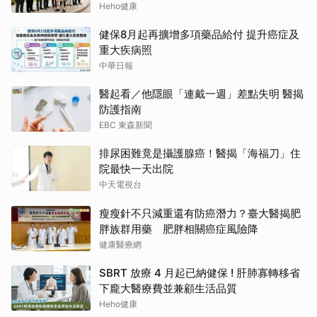
Heho健康
健保8月起再擴增多項藥品給付 提升癌症及
重大疾病照
中華日報
醫起看／他隱眼「連戴一週」差點失明 醫揭
防護指南
EBC 東森新聞
排尿困難竟是攝護腺癌！醫揭「海福刀」住
院最快一天出院
中天電視台
瘦瘦針不只減重還有防癌潛力？臺大醫揭肥
胖族群用藥 肥胖相關癌症風險降
健康醫療網
SBRT 放療 4 月起已納健保 ! 肝肺寡轉移省
下龐大醫療費並兼顧生活品質
Heho健康