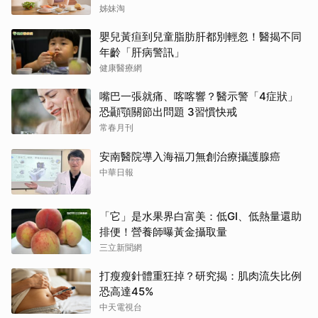
姊妹淘
嬰兒黃疸到兒童脂肪肝都別輕忽！醫揭不同
年齡「肝病警訊」
健康醫療網
嘴巴一張就痛、喀喀響？醫示警「4症狀」
恐顳顎關節出問題 3習慣快戒
常春月刊
安南醫院導入海福刀無創治療攝護腺癌
中華日報
「它」是水果界白富美：低GI、低熱量還助
排便！營養師曝黃金攝取量
三立新聞網
打瘦瘦針體重狂掉？研究揭：肌肉流失比例
恐高達45%
中天電視台