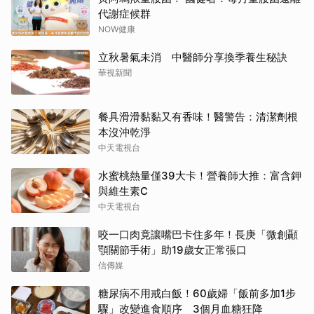
代謝症候群
NOW健康
立秋暑氣未消 中醫師分享換季養生秘訣
華視新聞
餐具滑滑黏黏又有香味！醫警告：清潔劑根
本沒沖乾淨
中天電視台
水蜜桃熱量僅39大卡！營養師大推：富含鉀
與維生素C
中天電視台
咬一口肉竟讓嘴巴卡住多年！長庚「微創顳
顎關節手術」助19歲女正常張口
信傳媒
糖尿病不用戒白飯！60歲婦「飯前多加1步
驟」改變進食順序 3個月血糖狂降