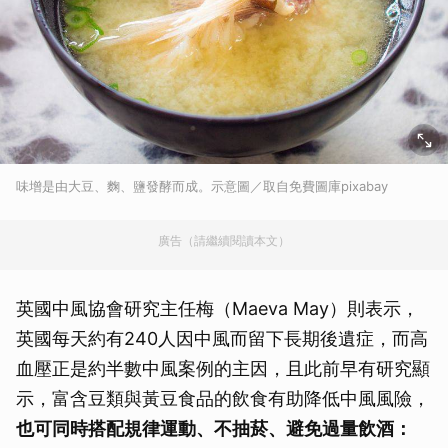
味增是由大豆、麴、鹽發酵而成。示意圖／取自免費圖庫pixabay
廣告（請繼續閱讀本文）
英國中風協會研究主任梅（Maeva May）則表示，
英國每天約有240人因中風而留下長期後遺症，而高
血壓正是約半數中風案例的主因，且此前早有研究顯
示，富含豆類與黃豆食品的飲食有助降低中風風險，
也可同時搭配規律運動、不抽菸、避免過量飲酒：