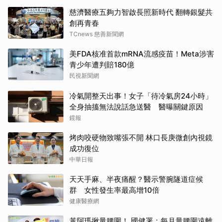
慈濟醫療五夠力智啟長照新時代 翻轉銀髮共
創再青春
TCnews 慈善新聞網
美FDA核准首款mRNA流感疫苗！Meta涉害
青少年遭判賠180億
民視新聞網
冷氣開整天出事！女子「待冷氣房24小時」
全身抽搐無法說話急送醫 醫曝關鍵原因
鏡報
烤肉咬硬物致嘴張不開 林口長庚微創內視鏡
成功復位
中華日報
天天手麻、半夜痛醒？醫示警腕隧道症候
群 女性發生率最高增10倍
健康醫療網
黃阿瑪揪量腰圍！ 國健署：每月量腰圍遠離