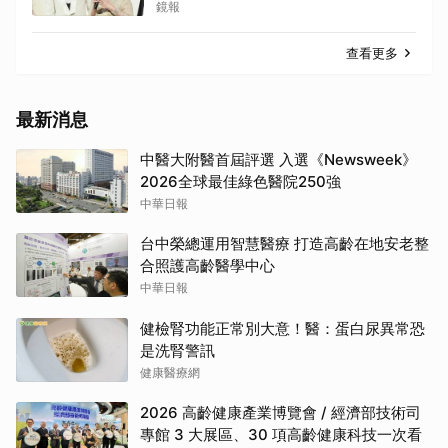
足不出戶
鏡報
查看更多
最新消息
中醫大附醫首屆評選 入選《Newsweek》
2026全球最佳綠色醫院250強
中華日報
台中榮總運用智慧醫療 打造高齡在地安老整
合照護高齡醫學中心
中華日報
健檢腎功能正常別大意！醫：蛋白尿異常恐
是洗腎警訊
健康醫療網
2026 高齡健康產業博覽會 / 經濟部技術司
專館 3 大展區、30 項高齡健康科技一次看