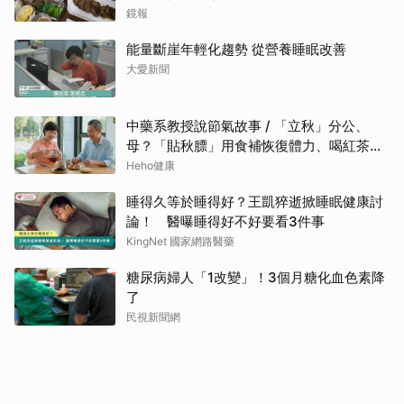
鏡報
能量斷崖年輕化趨勢 從營養睡眠改善
大愛新聞
中藥系教授說節氣故事 / 「立秋」分公、
母？「貼秋膘」用食補恢復體力、喝紅茶可
潤燥
Heho健康
睡得久等於睡得好？王凱猝逝掀睡眠健康討
論！ 醫曝睡得好不好要看3件事
KingNet 國家網路醫藥
糖尿病婦人「1改變」！3個月糖化血色素降
了
民視新聞網