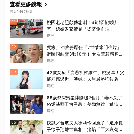
查看更多鏡報
最近1小時結果
01
桃園老老照顧傳悲劇！8旬婦遭夫殺
害 媳婦返家驚見「婆婆倒血泊」
鏡報
02
獨家／71歲姜厚任「7世情緣明信片」
網路同款賣3張10元！ 女友童芯稱智商
146「台大3碩1博」 台灣大學回應
鏡報
了！
03
42歲女星「賣蔥抓餅維生」現況曝！父
罹肝癌過世 淚喊：人生最堅強後盾
鏡報
04
68歲資深男星摔斷腿2個月！妻不忍了
怒爆演藝工會黑幕：差勁無禮 遭情勒
8年、收二手探病禮
鏡報
05
快訊／台玻夫人徐莉玲回應了！還原長
子徐子翔離世真相 痛陷「巨大哀傷」