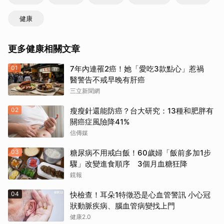
健康
更多健康相關文章
01
7年內連罹2癌！她「愛吃3款點心」惹禍
醫警告不戒早晚有肝癌
三立新聞網
02
瘦瘦針還能防癌？台大研究：13種和肥胖有
關癌症風險降41%
信傳媒
03
糖尿病不用戒白飯！60歲婦「飯前多加1步
驟」改變進食順序 3個月血糖狂降
鏡報
04
快檢查！耳朵1特徵恐是心血管警訊 小心冠
狀動脈疾病、腦血管病變找上門
健康2.0