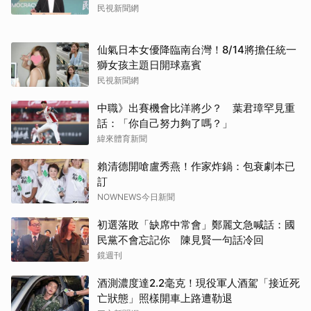
民視新聞網
仙氣日本女優降臨南台灣！8/14將擔任統一
獅女孩主題日開球嘉賓
民視新聞網
中職》出賽機會比洋將少？ 葉君璋罕見重
話：「你自己努力夠了嗎？」
緯來體育新聞
賴清德開嗆盧秀燕！作家炸鍋：包衰劇本已
訂
NOWNEWS今日新聞
初選落敗「缺席中常會」鄭麗文急喊話：國
民黨不會忘記你 陳見賢一句話冷回
鏡週刊
酒測濃度達2.2毫克！現役軍人酒駕「接近死
亡狀態」照樣開車上路遭勒退