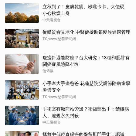
立秋到了！皮膚乾癢、喉嚨卡卡、大便硬
小心秋燥上身
中天電視台
從體質看見老化 中醫健檢助銀髮族健康管理
TCnews 慈善新聞網
瘦瘦針還能防癌？台大研究：13種和肥胖有
關癌症風險降41%
信傳媒
小手牽大手畫爸爸 花蓮慈院父親節陪病童學
暑假安全
TCnews 慈善新聞網
手術室有廠商站旁邊？衛福部出手：禁碰病
人、違規永久封殺
中天電視台
拯救中低位直腸癌的保留肛門手術：認識