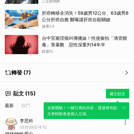
三立新聞網
肝癌轉移全消失！59歲男12公分、63歲男6
公分肝癌自癒 醫曝讓肝癌自殺關鍵
健康2.0
台中宮廟淫狼叫傳播妹！性侵偷拍「滴管餵
毒」害暴斃 惡性深重判14年半
鏡週刊
轉發 (7)
貼文 (15)
建立貼文
最新
熱門
取消
全新體驗！一鍵引用此內容，透過發布貼
文來輕鬆表達個人立場。
李思科
05月09日14:10
就植物性蛋白