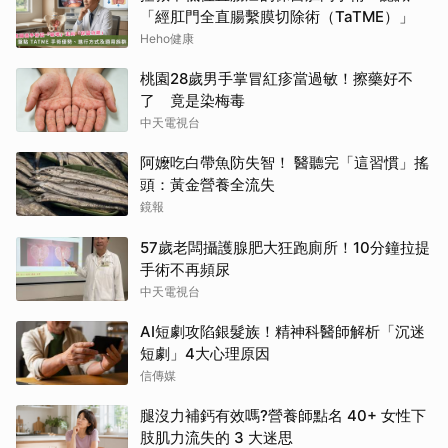
「經肛門全直腸繫膜切除術（TaTME）」
Heho健康
桃園28歲男手掌冒紅疹當過敏！擦藥好不
了 竟是染梅毒
中天電視台
阿嬤吃白帶魚防失智！ 醫聽完「這習慣」搖
頭：黃金營養全流失
鏡報
57歲老闆攝護腺肥大狂跑廁所！10分鐘拉提
手術不再頻尿
中天電視台
AI短劇攻陷銀髮族！精神科醫師解析「沉迷
短劇」4大心理原因
信傳媒
腿沒力補鈣有效嗎?營養師點名 40+ 女性下
肢肌力流失的 3 大迷思