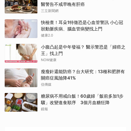
醫警告不戒早晚有肝癌
三立新聞網
快檢查！耳朵1特徵恐是心血管警訊 小心冠
狀動脈疾病、腦血管病變找上門
健康2.0
小腹凸起是中年發福？ 醫示警恐是「婦癌之
王」找上門
NOW健康
瘦瘦針還能防癌？台大研究：13種和肥胖有
關癌症風險降41%
信傳媒
糖尿病不用戒白飯！60歲婦「飯前多加1步
驟」改變進食順序 3個月血糖狂降
鏡報