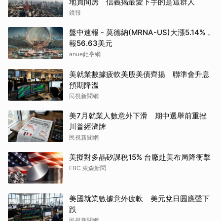
地買間房 信義揭最愛下手的是這群人
鏡報
盤中速報 - 莫德納(MRNA-US)大漲5.14%，
報56.63美元
anue鉅亨網
美就業數據疲軟美股美債齊揚 聯準會升息
預期降溫
民視新聞網
美7月就業人數意外下滑 期中選舉前重挫
川普經濟牌
民視新聞網
美擬對多晶矽課稅15% 台廠赴美布局降衝擊
EBC 東森新聞
美國就業數據意外疲軟 美元兌日圓應聲下
跌
民視新聞網