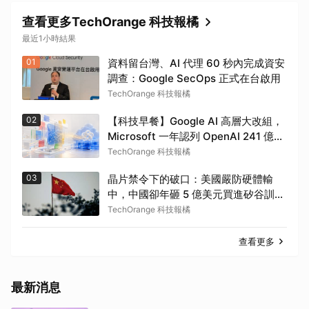
查看更多TechOrange 科技報橘
最近1小時結果
01
資料留台灣、AI 代理 60 秒內完成資安
調查：Google SecOps 正式在台啟用
TechOrange 科技報橘
02
【科技早餐】Google AI 高層大改組，
Microsoft 一年認列 OpenAI 241 億美
元營收
TechOrange 科技報橘
03
晶片禁令下的破口：美國嚴防硬體輸
中，中國卻年砸 5 億美元買進矽谷訓練
資料
TechOrange 科技報橘
查看更多
最新消息