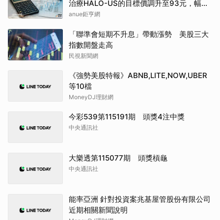
治療HALO-US的目標價調升至93元，幅度
約3.33%
anue鉅亨網
「聯準會短期不升息」帶動漲勢 美股三大
指數開盤走高
民視新聞網
《強勢美股特報》ABNB,LITE,NOW,UBER
等10檔
MoneyDJ理財網
今彩539第115191期 頭獎4注中獎
中央通訊社
大樂透第115077期 頭獎槓龜
中央通訊社
能率亞洲 針對投資案兆基屋管股份有限公司
近期相關新聞說明