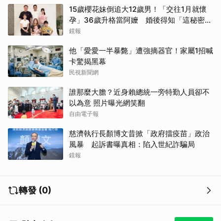
15歲櫻花妹倒追大12歲男！「交往1月就懷
孕」36歲升格當阿嬤 婚後得知「這秘密」
傻眼了
鏡報
他「愛愛一半暴斃」遭強摘器官！家屬1招喊
卡驚揭黑幕
民視新聞網
誰那麼大膽？近身賴總統一旁特勤人員卻不
以為意 照片曝光網笑翻
自由電子報
慈濟執行長顏博文昔掀「政府擋疫苗」政治
風暴 起訴書曝真相：陷入世紀詐騙局
鏡報
轉發 (0)