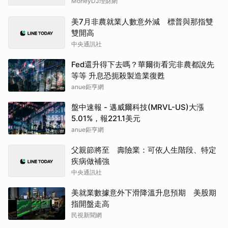
MoneyDJ理財網
美7月非農就業人數意外減 標普與那指雙
雙開高
中央通訊社
Fed還升得下去嗎？華爾街看完非農都說先
等等 升息恐扼殺製造業復甦
anue鉅亨網
盤中速報 - 邁威爾科技(MRVL-US)大漲
5.01%，報221.1美元
anue鉅亨網
父親節將至 壽險業：可依人生階段、特定
疾病做補強
中央通訊社
美就業數據意外下滑降溫升息預期 美股期
指開盤走高
民視新聞網