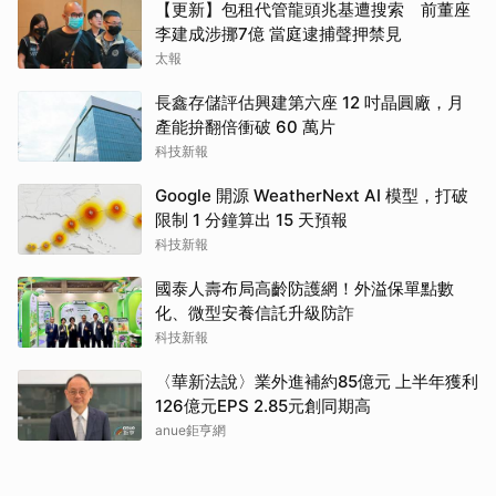
【更新】包租代管龍頭兆基遭搜索 前董座
李建成涉挪7億 當庭逮捕聲押禁見
太報
長鑫存儲評估興建第六座 12 吋晶圓廠，月
產能拚翻倍衝破 60 萬片
科技新報
Google 開源 WeatherNext AI 模型，打破
限制 1 分鐘算出 15 天預報
科技新報
國泰人壽布局高齡防護網！外溢保單點數
化、微型安養信託升級防詐
科技新報
〈華新法說〉業外進補約85億元 上半年獲利
126億元EPS 2.85元創同期高
anue鉅亨網