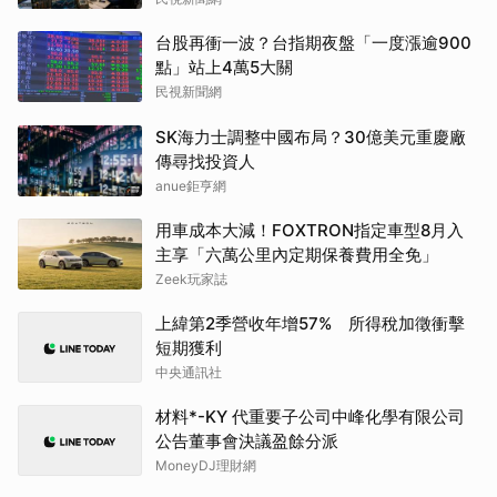
台股再衝一波？台指期夜盤「一度漲逾900
點」站上4萬5大關
民視新聞網
SK海力士調整中國布局？30億美元重慶廠
傳尋找投資人
anue鉅亨網
用車成本大減！FOXTRON指定車型8月入
主享「六萬公里內定期保養費用全免」
Zeek玩家誌
上緯第2季營收年增57% 所得稅加徵衝擊
短期獲利
中央通訊社
材料*-KY 代重要子公司中峰化學有限公司
公告董事會決議盈餘分派
MoneyDJ理財網