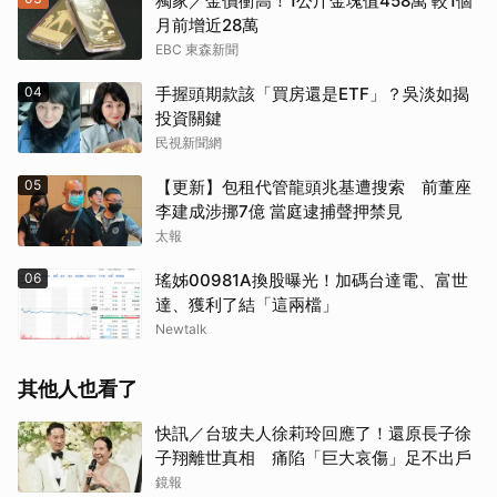
獨家／金價衝高！1公斤金塊值458萬 較1個
月前增近28萬
EBC 東森新聞
04
手握頭期款該「買房還是ETF」？吳淡如揭
投資關鍵
民視新聞網
05
【更新】包租代管龍頭兆基遭搜索 前董座
李建成涉挪7億 當庭逮捕聲押禁見
太報
06
瑤姊00981A換股曝光！加碼台達電、富世
達、獲利了結「這兩檔」
Newtalk
其他人也看了
快訊／台玻夫人徐莉玲回應了！還原長子徐
子翔離世真相 痛陷「巨大哀傷」足不出戶
鏡報