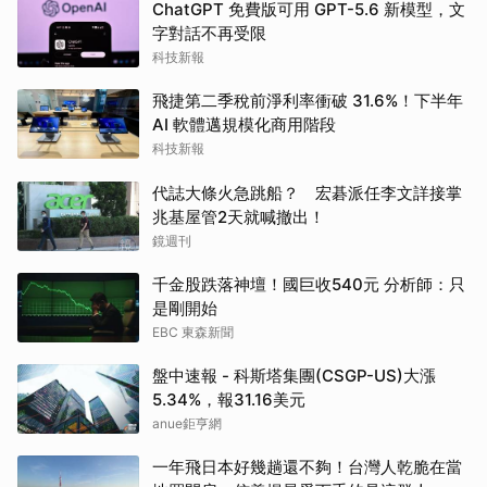
ChatGPT 免費版可用 GPT-5.6 新模型，文
字對話不再受限
科技新報
飛捷第二季稅前淨利率衝破 31.6%！下半年
AI 軟體邁規模化商用階段
科技新報
代誌大條火急跳船？ 宏碁派任李文詳接掌
兆基屋管2天就喊撤出！
鏡週刊
千金股跌落神壇！國巨收540元 分析師：只
是剛開始
EBC 東森新聞
盤中速報 - 科斯塔集團(CSGP-US)大漲
5.34%，報31.16美元
anue鉅亨網
一年飛日本好幾趟還不夠！台灣人乾脆在當