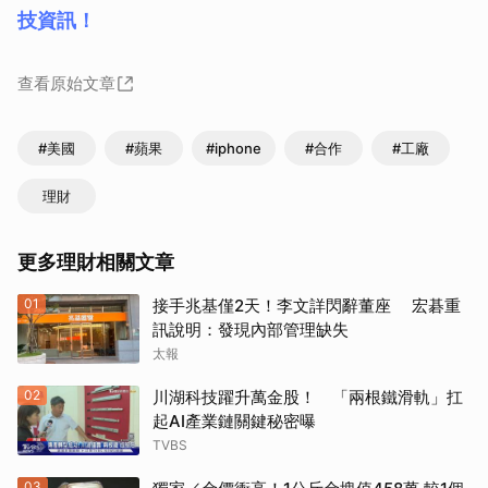
技資訊！
查看原始文章
#美國
#蘋果
#iphone
#合作
#工廠
理財
更多理財相關文章
01
接手兆基僅2天！李文詳閃辭董座 宏碁重
訊說明：發現內部管理缺失
太報
02
川湖科技躍升萬金股！ 「兩根鐵滑軌」扛
起AI產業鏈關鍵秘密曝
TVBS
03