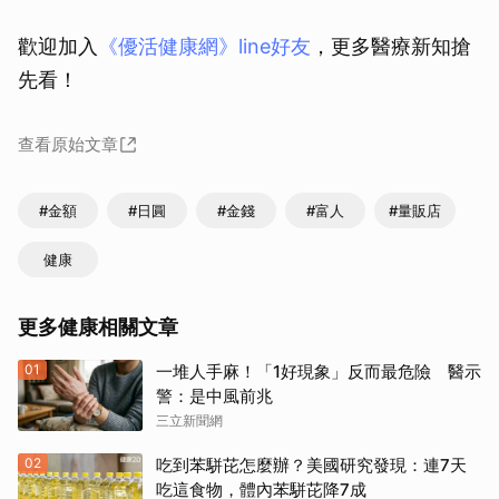
歡迎加入
《優活健康網》line好友
，更多醫療新知搶
先看！
查看原始文章
#金額
#日圓
#金錢
#富人
#量販店
健康
更多健康相關文章
01
一堆人手麻！「1好現象」反而最危險 醫示
警：是中風前兆
三立新聞網
02
吃到苯駢芘怎麼辦？美國研究發現：連7天
吃這食物，體內苯駢芘降7成