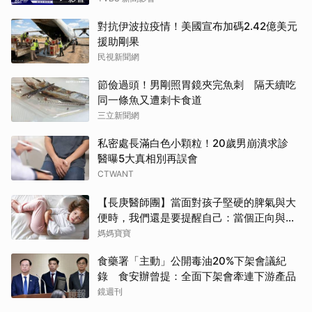
對抗伊波拉疫情！美國宣布加碼2.42億美元
援助剛果
民視新聞網
節儉過頭！男剛照胃鏡夾完魚刺 隔天續吃
同一條魚又遭刺卡食道
三立新聞網
私密處長滿白色小顆粒！20歲男崩潰求診
醫曝5大真相別再誤會
CTWANT
【長庚醫師團】當面對孩子堅硬的脾氣與大
便時，我們還是要提醒自己：當個正向與溫
柔的大人
媽媽寶寶
食藥署「主動」公開毒油20%下架會議紀
錄 食安辦曾提：全面下架會牽連下游產品
鏡週刊