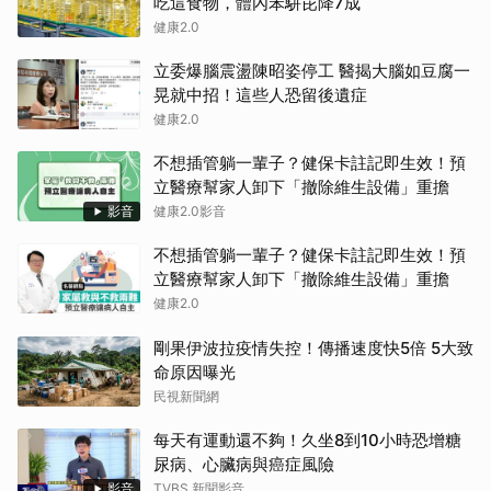
吃這食物，體內苯駢芘降7成
健康2.0
立委爆腦震盪陳昭姿停工 醫揭大腦如豆腐一
晃就中招！這些人恐留後遺症
健康2.0
不想插管躺一輩子？健保卡註記即生效！預
立醫療幫家人卸下「撤除維生設備」重擔
影音
健康2.0影音
不想插管躺一輩子？健保卡註記即生效！預
立醫療幫家人卸下「撤除維生設備」重擔
健康2.0
剛果伊波拉疫情失控！傳播速度快5倍 5大致
命原因曝光
民視新聞網
每天有運動還不夠！久坐8到10小時恐增糖
尿病、心臟病與癌症風險
影音
TVBS 新聞影音