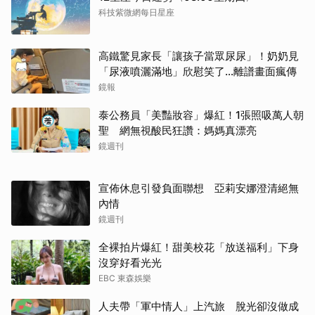
科技紫微網每日星座
高鐵驚見家長「讓孩子當眾尿尿」！奶奶見
「尿液噴灑滿地」欣慰笑了…離譜畫面瘋傳
鏡報
泰公務員「美豔妝容」爆紅！1張照吸萬人朝
聖 網無視酸民狂讚：媽媽真漂亮
鏡週刊
宣佈休息引發負面聯想 亞莉安娜澄清絕無
內情
鏡週刊
全裸拍片爆紅！甜美校花「放送福利」下身
沒穿好看光光
EBC 東森娛樂
人夫帶「軍中情人」上汽旅 脫光卻沒做成