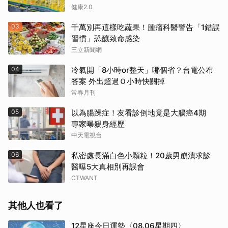
健康2.0
03
千萬別再這樣吃蔬果！腫瘤科醫警告「1錯誤
習慣」恐釀致命感染
三立新聞網
04
冷氣開「8小時or整天」哪個省？台電公布
答案 外出超過Ｏ小時快關掉
常春月刊
05
以為腸躁症！友看診倒地竟是大腸癌4期
專家曝親身經歷
中天電視台
06
私密處長滿白色小顆粒！20歲男崩潰求診
醫曝5大真相別再誤會
CTWANT
其他人也看了
12星座今日運勢〈08.06星期四〉