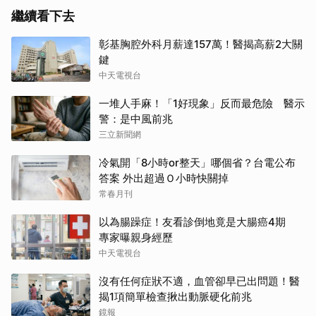
繼續看下去
彰基胸腔外科月薪達157萬！醫揭高薪2大關
鍵
中天電視台
一堆人手麻！「1好現象」反而最危險 醫示
警：是中風前兆
三立新聞網
冷氣開「8小時or整天」哪個省？台電公布
答案 外出超過Ｏ小時快關掉
常春月刊
以為腸躁症！友看診倒地竟是大腸癌4期
專家曝親身經歷
中天電視台
沒有任何症狀不適，血管卻早已出問題！醫
揭1項簡單檢查揪出動脈硬化前兆
鏡報