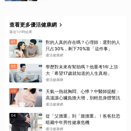
查看更多優活健康網
最近1小時結果
01
對的人真的存在嗎？心理師：選對的人
只占30%，剩下70%靠「這件事」
優活健康網
02
學歷對未來有幫助嗎？他重考1年上頂
大「希望17歲就知道的人生真相」
優活健康網
03
天氣一熱就胸悶、心悸？中醫師提醒：
高溫讓心臟負擔大增，別輕忽身體警訊
優活健康網
04
從「父擔重」到「腹擔重」！爸爸肚恐
暗藏中年男性健康危機
優活健康網