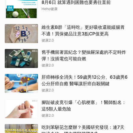
8月6日 就算遇到困難也要勇往直前
Heho健康
維生素B群「這時吃」更好吸收還能緩腸胃
不適！買保健品注意3點CP值更高
健康2.0
舊手機留著當紀念？變抽屜深處的不定時炸
彈！沒插電也可能自燃
健康2.0
肝癌轉移全消失！59歲男12公分、63歲男6
公分肝癌自癒 醫曝讓肝癌自殺關鍵
健康2.0
腳趾破皮竟引爆「心肌梗塞」！醫師點名：
這5類人最危險
健康2.0
吃到苯駢芘怎麼辦？美國研究發現：連7天