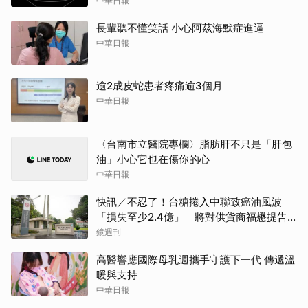
中華日報
長輩聽不懂笑話 小心阿茲海默症進逼
中華日報
逾2成皮蛇患者疼痛逾3個月
中華日報
〈台南市立醫院專欄〉脂肪肝不只是「肝包
油」小心它也在傷你的心
中華日報
快訊／不忍了！台糖捲入中聯致癌油風波
「損失至少2.4億」 將對供貨商福懋提告
求償
鏡週刊
高醫響應國際母乳週攜手守護下一代 傳遞溫
暖與支持
中華日報