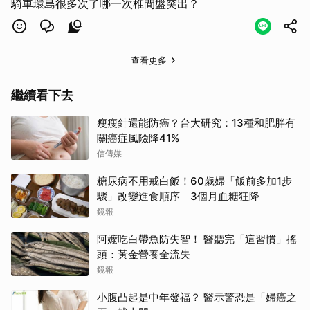
騎車環島很多次了哪一次椎間盤突出？
查看更多
繼續看下去
瘦瘦針還能防癌？台大研究：13種和肥胖有
關癌症風險降41%
信傳媒
糖尿病不用戒白飯！60歲婦「飯前多加1步
驟」改變進食順序 3個月血糖狂降
鏡報
阿嬤吃白帶魚防失智！ 醫聽完「這習慣」搖
頭：黃金營養全流失
鏡報
小腹凸起是中年發福？ 醫示警恐是「婦癌之
取消