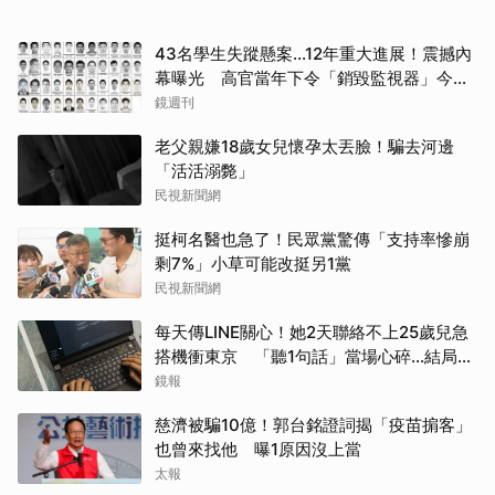
43名學生失蹤懸案...12年重大進展！震撼內
幕曝光 高官當年下令「銷毀監視器」今遭
逮
鏡週刊
老父親嫌18歲女兒懷孕太丟臉！騙去河邊
「活活溺斃」
民視新聞網
挺柯名醫也急了！民眾黨驚傳「支持率慘崩
剩7%」小草可能改挺另1黨
民視新聞網
每天傳LINE關心！她2天聯絡不上25歲兒急
搭機衝東京 「聽1句話」當場心碎...結局看
哭網
鏡報
慈濟被騙10億！郭台銘證詞揭「疫苗掮客」
也曾來找他 曝1原因沒上當
太報