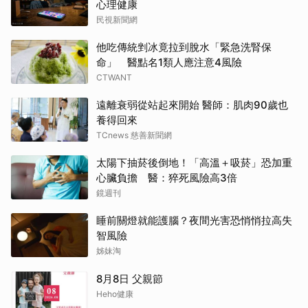
心理健康
民視新聞網
他吃傳統剉冰竟拉到脫水「緊急洗腎保
命」 醫點名1類人應注意4風險
CTWANT
遠離衰弱從站起來開始 醫師：肌肉90歲也
養得回來
TCnews 慈善新聞網
太陽下抽菸後倒地！「高溫＋吸菸」恐加重
心臟負擔 醫：猝死風險高3倍
鏡週刊
睡前關燈就能護腦？夜間光害恐悄悄拉高失
智風險
姊妹淘
8月8日 父親節
Heho健康