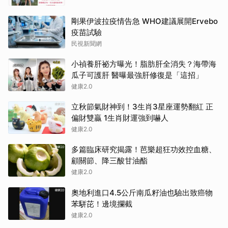
剛果伊波拉疫情告急 WHO建議展開Ervebo
疫苗試驗
民視新聞網
小禎養肝祕方曝光！脂肪肝全消失？海帶海
瓜子可護肝 醫曝最強肝修復是「這招」
健康2.0
立秋節氣財神到！3生肖3星座運勢翻紅 正
偏財雙贏 1生肖財運強到嚇人
健康2.0
多篇臨床研究揭露！芭樂超狂功效控血糖、
顧關節、降三酸甘油酯
健康2.0
奧地利進口4.5公斤南瓜籽油也驗出致癌物
苯駢芘！邊境攔截
健康2.0