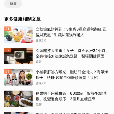
健康
更多健康相關文章
01
立秋節氣財神到！3生肖3星座運勢翻紅 正
偏財雙贏 1生肖財運強到嚇人
健康2.0
02
冷氣開整天出事！女子「待冷氣房24小時」
全身抽搐無法說話急送醫 醫曝關鍵原因
鏡報
03
小禎養肝祕方曝光！脂肪肝全消失？海帶海
瓜子可護肝 醫曝最強肝修復是「這招」
健康2.0
04
糖尿病不用戒白飯！60歲婦「飯前多加1步
驟」改變進食順序 3個月血糖狂降
鏡報