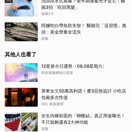
05
洗頭排水孔塞爆？更年期落髮兇手是它！醫
揭3招「吃回黑髮」
健康2.0
06
阿嬤吃白帶魚防失智！ 醫聽完「這習慣」搖
頭：黃金營養全流失
鏡報
其他人也看了
12星座今日運勢〈08.08星期六〉
科技紫微網每日星座
屏東女欠50萬高利貸！遭3惡煞追討 小吃店
包廂多次性侵
EBC 東森新聞
女生內褲前面的「蝴蝶結」真正用途曝光！
不只裝飾還有2大神功能
造咖