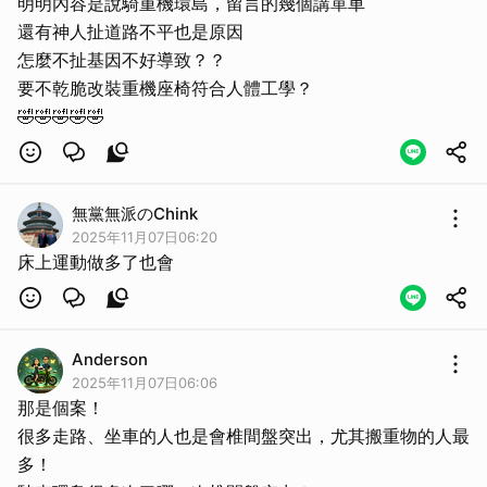
明明內容是說騎重機環島，留言的幾個講單車
還有神人扯道路不平也是原因
怎麼不扯基因不好導致？？
要不乾脆改裝重機座椅符合人體工學？
🤣🤣🤣🤣🤣
無黨無派のChink
2025年11月07日06:20
床上運動做多了也會
Anderson
2025年11月07日06:06
那是個案！
很多走路、坐車的人也是會椎間盤突出，尤其搬重物的人最
多！