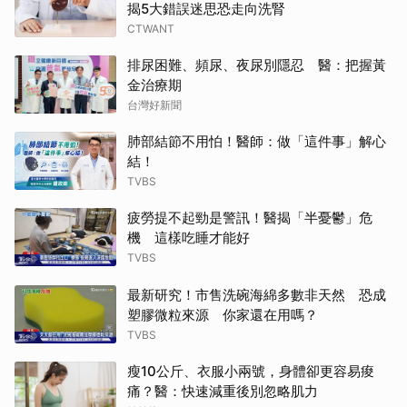
揭5大錯誤迷思恐走向洗腎
CTWANT
排尿困難、頻尿、夜尿別隱忍 醫：把握黃
金治療期
台灣好新聞
肺部結節不用怕！醫師：做「這件事」解心
結！
TVBS
疲勞提不起勁是警訊！醫揭「半憂鬱」危
機 這樣吃睡才能好
TVBS
最新研究！市售洗碗海綿多數非天然 恐成
塑膠微粒來源 你家還在用嗎？
TVBS
瘦10公斤、衣服小兩號，身體卻更容易痠
痛？醫：快速減重後別忽略肌力