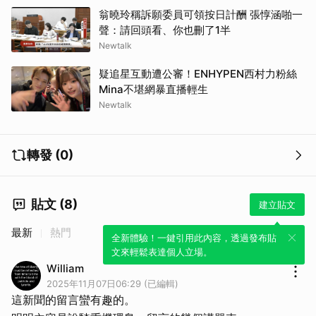
翁曉玲稱訴願委員可領按日計酬 張惇涵啪一
聲：請回頭看、你也刪了1半
Newtalk
疑追星互動遭公審！ENHYPEN西村力粉絲
Mina不堪網暴直播輕生
Newtalk
轉發 (0)
貼文 (8)
建立貼文
最新
熱門
全新體驗！一鍵引用此內容，透過發布貼
文來輕鬆表達個人立場。
William
2025年11月07日06:29 (已編輯)
這新聞的留言蠻有趣的。