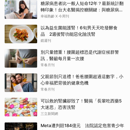
糖尿病患者比一般人短命12年？最新統計翻
轉印象！台大名醫揭控糖關鍵：與糖尿病為
友、天長地久
幸福熟齡 X 今周刊
以為益生菌能護腎！6旬男天天吃發酵食
品 2週後腎功能惡化險洗腎
鏡週刊
別只量體重！腰圍超標恐是代謝症候群警
訊，醫籲每月量一次腰
常春月刊
父親節別只送禮！爸爸腰圍超過這數字，小
心幸福肥背後的健康危機
常春月刊
可以救的腎臟卻毁了！醫揭「長輩吃西藥5
大迷思」恐害洗腎
三立新聞網
Meta遭判賠184億元 法院認定危害青少年