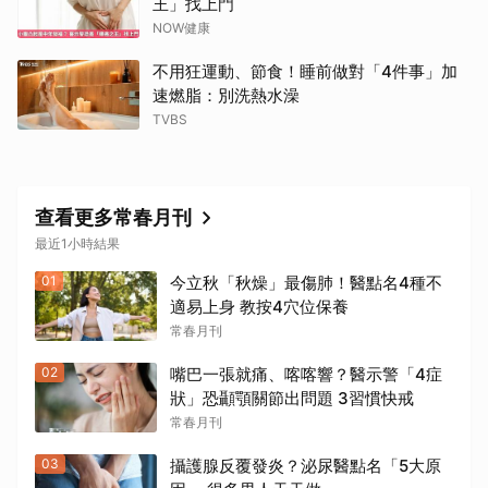
王」找上門
NOW健康
不用狂運動、節食！睡前做對「4件事」加
速燃脂：別洗熱水澡
TVBS
查看更多常春月刊
最近1小時結果
01
今立秋「秋燥」最傷肺！醫點名4種不
適易上身 教按4穴位保養
常春月刊
02
嘴巴一張就痛、喀喀響？醫示警「4症
狀」恐顳顎關節出問題 3習慣快戒
常春月刊
03
攝護腺反覆發炎？泌尿醫點名「5大原