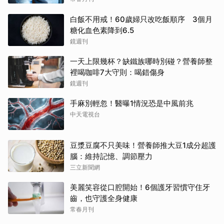
白飯不用戒！60歲婦只改吃飯順序 3個月
糖化血色素降到6.5
鏡週刊
一天上限幾杯？缺鐵族哪時別碰？營養師整
裡喝咖啡7大守則：喝錯傷身
鏡週刊
手麻別輕忽！醫曝1情況恐是中風前兆
中天電視台
豆漿豆腐不只美味！營養師推大豆1成分超護
腦：維持記憶、調節壓力
三立新聞網
美麗笑容從口腔開始！6個護牙習慣守住牙
齒，也守護全身健康
常春月刊