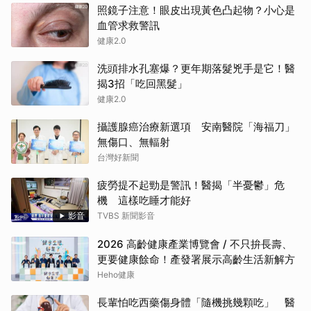
照鏡子注意！眼皮出現黃色凸起物？小心是
血管求救警訊
健康2.0
洗頭排水孔塞爆？更年期落髮兇手是它！醫
揭3招「吃回黑髮」
健康2.0
攝護腺癌治療新選項 安南醫院「海福刀」
無傷口、無輻射
台灣好新聞
疲勞提不起勁是警訊！醫揭「半憂鬱」危
機 這樣吃睡才能好
影音
TVBS 新聞影音
2026 高齡健康產業博覽會 / 不只拚長壽、
更要健康餘命！產發署展示高齡生活新解方
Heho健康
長輩怕吃西藥傷身體「隨機挑幾顆吃」 醫