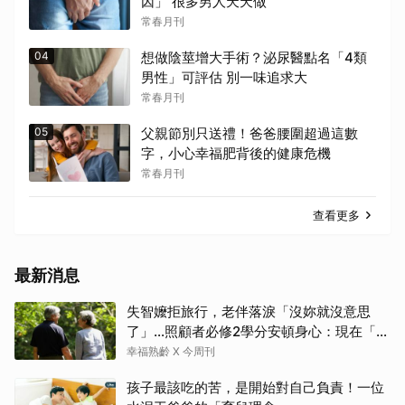
因」 很多男人天天做
常春月刊
04
想做陰莖增大手術？泌尿醫點名「4類
男性」可評估 別一味追求大
常春月刊
05
父親節別只送禮！爸爸腰圍超過這數
字，小心幸福肥背後的健康危機
常春月刊
查看更多
最新消息
失智嬤拒旅行，老伴落淚「沒妳就沒意思
了」…照顧者必修2學分安頓身心：現在「這
樣」就好了
幸福熟齡 X 今周刊
孩子最該吃的苦，是開始對自己負責！一位