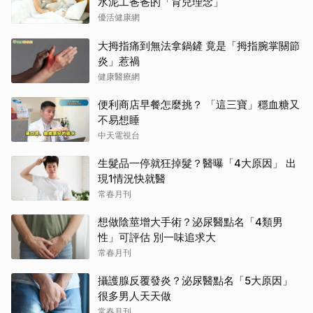
水泥工爸爸的「育兒理念」
優活健康網
大拇指痛到無法拿鍋鏟 竟是「拇指腕掌關節
炎」惹禍
健康醫療網
便利商店早餐怎麼挑？ 「這三寶」穩血糖又
不易想睡
中天電視台
生髮品一停就狂掉髮？醫曝「4大原因」 出
現1情況快就醫
常春月刊
想做陰莖增大手術？泌尿醫點名「4類男
性」可評估 別一味追求大
常春月刊
攝護腺反覆發炎？泌尿醫點名「5大原因」
很多男人天天做
常春月刊