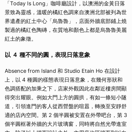
「Today Is Long」咖啡廳設計，以澳洲的金黃日落
景致為靈感，溫暖的橘紅色調來自澳洲北部被列為世
界遺產的紅土中心「烏魯魯」，店面外牆底部鋪上燒
製過的橘紅色陶磚，在質地和顏色上都是烏魯魯美麗
紅土的象徵。
以 ４ 種不同的圓，表現日落意象
Absence from Island 和 Studio Etain Ho 在設計
上，以 4 種圓的樣態表現日落意象，在幾何形狀和
色調搭配的加乘之下，店家外觀因此在鄰近樓房間顯
得突出耀眼。例如大門上方的圓拱，有如一條短小隧
道，引領進門的客人從西營盤的喧囂，轉換至安靜舒
適的店內空間。第 2 個半圓被安置在外帶吧台，第 3
個半圓框著外牆的大片玻璃窗，同時將自然光帶進室