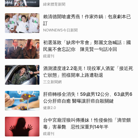
緯來體育新聞
賴清德開嗆盧秀燕！作家炸鍋：包衰劇本已
訂
NOWNEWS今日新聞
初選落敗「缺席中常會」鄭麗文急喊話：國
民黨不會忘記你 陳見賢一句話冷回
鏡週刊
酒測濃度達2.2毫克！現役軍人酒駕「接近死
亡狀態」照樣開車上路遭勒退
三立新聞網
肝癌轉移全消失！59歲男12公分、63歲男6
公分肝癌自癒 醫曝讓肝癌自殺關鍵
健康2.0
台中宮廟淫狼叫傳播妹！性侵偷拍「滴管餵
毒」害暴斃 惡性深重判14年半
鏡週刊