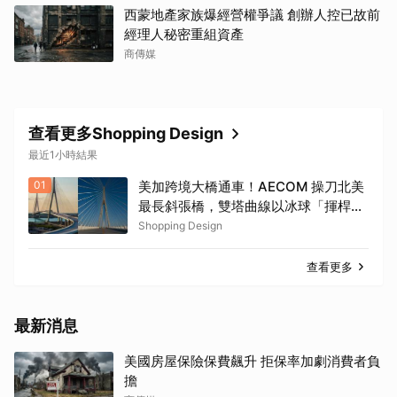
西蒙地產家族爆經營權爭議 創辦人控已故前
經理人秘密重組資產
商傳媒
查看更多Shopping Design
最近1小時結果
01
美加跨境大橋通車！AECOM 操刀北美
最長斜張橋，雙塔曲線以冰球「揮桿弧
線」為靈感
Shopping Design
查看更多
最新消息
美國房屋保險保費飆升 拒保率加劇消費者負
擔