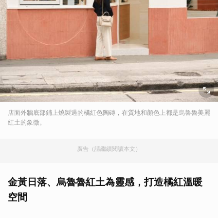
店面外牆底部鋪上燒製過的橘紅色陶磚，在質地和顏色上都是烏魯魯美麗
紅土的象徵。
廣告（請繼續閱讀本文）
金黃日落、烏魯魯紅土為靈感，打造橘紅溫暖
空間