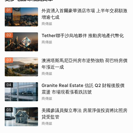
01
外資湧入首爾豪華酒店市場 上半年交易額激
增逾七成
商傳媒
02
Tether聯手沙烏地夥伴 推動房地產代幣化
商傳媒
03
澳洲塔斯馬尼亞州房市逆勢強勁 荷巴特房價
年漲近一成
商傳媒
04
Granite Real Estate 信託 Q2 財報後股價
震盪 市場現看漲看跌訊號
商傳媒
05
美國參議員擬立專法 房屋淨值投資將比照房
貸受監管
商傳媒