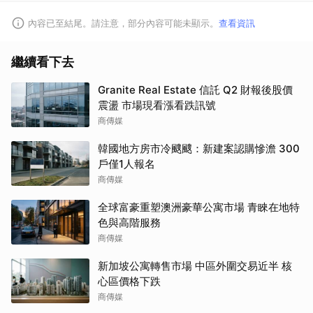
內容已至結尾。請注意，部分內容可能未顯示。
查看資訊
繼續看下去
Granite Real Estate 信託 Q2 財報後股價
震盪 市場現看漲看跌訊號
商傳媒
韓國地方房市冷颼颼：新建案認購慘澹 300
戶僅1人報名
商傳媒
全球富豪重塑澳洲豪華公寓市場 青睞在地特
色與高階服務
商傳媒
新加坡公寓轉售市場 中區外圍交易近半 核
心區價格下跌
商傳媒