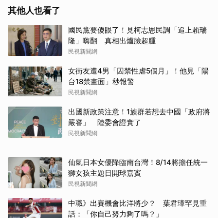
其他人也看了
國民黨要傻眼了！見柯志恩民調「追上賴瑞
隆」嗨翻 真相出爐臉超腫
民視新聞網
女街友遭4男「囚禁性虐5個月」！他見「陽
台18禁畫面」秒報警
民視新聞網
出國新政策注意！1族群若想去中國「政府將
嚴審」 陸委會證實了
民視新聞網
仙氣日本女優降臨南台灣！8/14將擔任統一
獅女孩主題日開球嘉賓
民視新聞網
中職》出賽機會比洋將少？ 葉君璋罕見重
話：「你自己努力夠了嗎？」