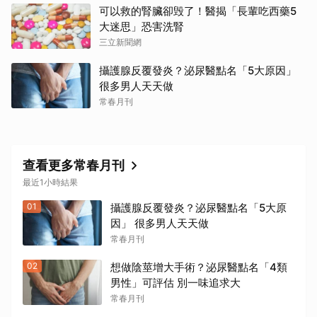
可以救的腎臟卻毁了！醫揭「長輩吃西藥5
取消
大迷思」恐害洗腎
三立新聞網
攝護腺反覆發炎？泌尿醫點名「5大原因」
很多男人天天做
常春月刊
查看更多常春月刊
最近1小時結果
01
攝護腺反覆發炎？泌尿醫點名「5大原
因」 很多男人天天做
常春月刊
02
想做陰莖增大手術？泌尿醫點名「4類
男性」可評估 別一味追求大
常春月刊