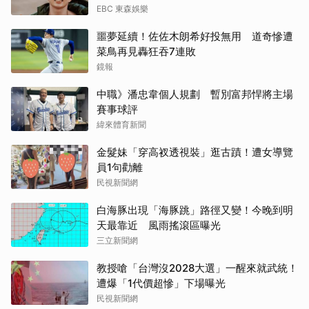
EBC 東森娛樂
噩夢延續！佐佐木朗希好投無用 道奇慘遭
菜鳥再見轟狂吞7連敗
鏡報
中職》潘忠韋個人規劃 暫別富邦悍將主場
賽事球評
緯來體育新聞
金髮妹「穿高衩透視裝」逛古蹟！遭女導覽
員1句勸離
民視新聞網
白海豚出現「海豚跳」路徑又變！今晚到明
天最靠近 風雨搖滾區曝光
三立新聞網
教授嗆「台灣沒2028大選」一醒來就武統！
遭爆「1代價超慘」下場曝光
民視新聞網