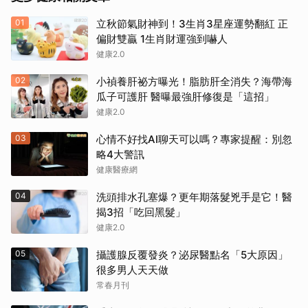
01
立秋節氣財神到！3生肖3星座運勢翻紅 正
偏財雙贏 1生肖財運強到嚇人
健康2.0
02
小禎養肝祕方曝光！脂肪肝全消失？海帶海
瓜子可護肝 醫曝最強肝修復是「這招」
健康2.0
03
心情不好找AI聊天可以嗎？專家提醒：別忽
略4大警訊
健康醫療網
04
洗頭排水孔塞爆？更年期落髮兇手是它！醫
揭3招「吃回黑髮」
健康2.0
05
攝護腺反覆發炎？泌尿醫點名「5大原因」
很多男人天天做
常春月刊