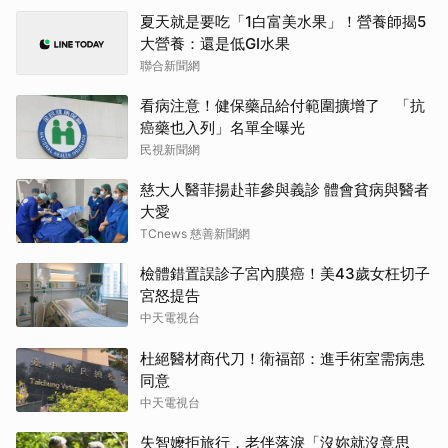
夏天就是要吃「1白富美水果」！營養師揭5
大營養：還是低GI水果
聯合新聞網
看病注意！健保藥品給付範圍擴增了 「抗
癌藥也入列」名單全曝光
民視新聞網
慈大人醫菲揚赴菲參與義診 體會貧病與醫者
大愛
TCnews 慈善新聞網
檢體錯置誤診子宮內膜癌！美43歲女枉切子
宮怒提告
中天電視台
杜絕醫材商代刀！衛福部：進手術室需病患
同意
中天電視台
失智嬤拒旅行，老伴落淚「沒妳就沒意思