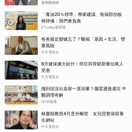
健康醫療網
「毒油20％標準」專家建議、衛福部拍板
林靜儀：我們會負責
ETtoday新聞雲
爸爸最近變健忘了？醫揭「基因＋生活」雙
重風險
中天電視台
8月健保擴大給付！癌症與骨鬆新藥估萬人
受惠
中天電視台
撞到頭沒出血卻一直頭暈？腦震盪後遺症 中
醫調理有解
NOW健康
林慶順教授4月意外離世 女兒證實保留養
生網站
中天電視台