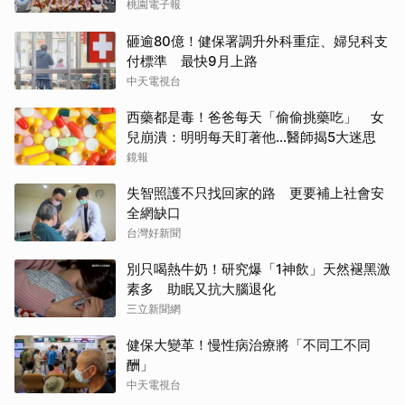
桃園電子報
砸逾80億！健保署調升外科重症、婦兒科支
付標準 最快9月上路
中天電視台
西藥都是毒！爸爸每天「偷偷挑藥吃」 女
兒崩潰：明明每天盯著他…醫師揭5大迷思
鏡報
失智照護不只找回家的路 更要補上社會安
全網缺口
台灣好新聞
別只喝熱牛奶！研究爆「1神飲」天然褪黑激
素多 助眠又抗大腦退化
三立新聞網
健保大變革！慢性病治療將「不同工不同
酬」
中天電視台