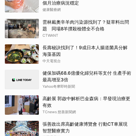
個月治療病況穩定
健康醫療網
雲林戴奧辛羊肉污染源找到了？疑草料出問
題 同場8羊撲殺檢體全不合格
CTWANT
長壽秘訣找到了！9成日本人腸道菌具分解
海藻基因
中天電視台
健保加碼68.6億優化婦兒科等支付 生產手術
最高增至3倍
Yahoo奇摩即時新聞
高齡展 郭啟中解析巴金森病：早發現治療更
有效
TCnews 慈善新聞網
張善政出席高齡健康博覽會 行動CT車展現
智慧醫療實力