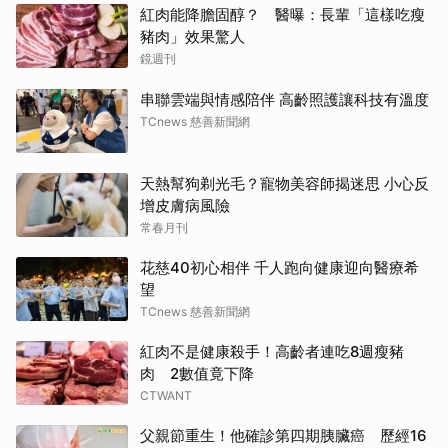
紅肉能降膽固醇？ 醫曝：長輩「這樣吃瘦
豬肉」效果驚人
鏡週刊
串聯雲端與情感陪伴 高齡照護讓科技有溫度
TCnews 慈善新聞網
天熱幫狗剃光毛？寵物美容師揭迷思 小心反
增皮膚病風險
常春月刊
花慈40初心相伴 千人跑向健康迎向醫療希
望
TCnews 慈善新聞網
紅肉不是健康殺手！高齡者連吃8週瘦豬
肉 2數值竟下降
CTWANT
父親節重生！他確診第四期胰臟癌 歷經16