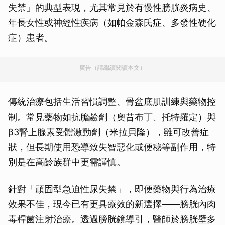
失禁」的典型表現，尤其常見於有慢性膀胱炎病史、
年長女性或神經性疾病（如帕金森氏症、多發性硬化
症）患者。
廣告（請繼續閱讀本文）
傳統治療包括生活習慣調整、骨盆底肌訓練與藥物控
制。常見藥物如抗膽鹼劑（奧昔布丁、托特羅定）與
β3腎上腺素受體激動劑（米拉貝隆），雖可改善症
狀，但長期使用恐導致失智惡化或便秘等副作用，特
別是在高齡族群中更需謹慎。
針對「頑固型急迫性尿失禁」，即便藥物與行為治療
效果不佳，現今已有更具療效的新選擇——膀胱內肉
毒桿菌注射治療。透過膀胱鏡導引，醫師於膀胱壁多