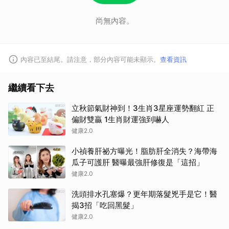
尚無內容。
內容已至結尾。請注意，部分內容可能未顯示。
查看資訊
繼續看下去
立秋節氣財神到！3生肖3星座運勢翻紅 正
偏財雙贏 1生肖財運強到嚇人
健康2.0
小禎養肝祕方曝光！脂肪肝全消失？海帶海
瓜子可護肝 醫曝最強肝修復是「這招」
健康2.0
洗頭排水孔塞爆？更年期落髮兇手是它！醫
揭3招「吃回黑髮」
健康2.0