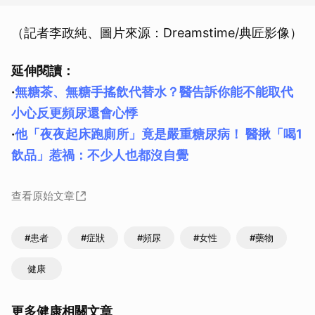
（記者李政純、圖片來源：Dreamstime/典匠影像）
延伸閱讀：
·
無糖茶、無糖手搖飲代替水？醫告訴你能不能取代
小心反更頻尿還會心悸
·
他「夜夜起床跑廁所」竟是嚴重糖尿病！ 醫揪「喝1
飲品」惹禍：不少人也都沒自覺
查看原始文章
#患者
#症狀
#頻尿
#女性
#藥物
健康
更多健康相關文章