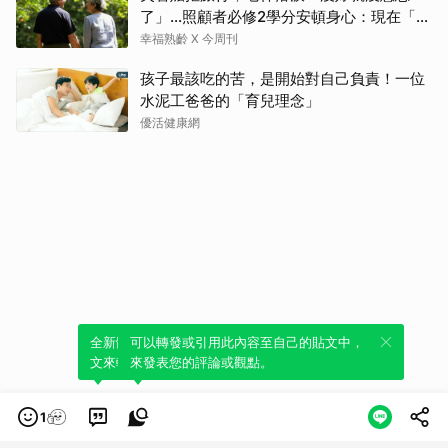
了」…照顧者必修2學分安頓身心：現在「這
樣」就好了
幸福熟齡 X 今周刊
孩子最該吃的苦，是開始對自己負責！一位
水泥工爸爸的「育兒理念」
優活健康網
全新體驗！一鍵引用此內容，透過發布貼
可以轉發或引用此內容至自己的貼文中，
文來輕鬆表達個人立場。
來發表您的評論或觀點。
1