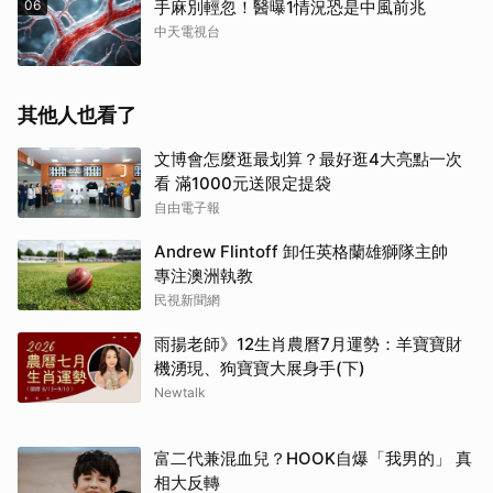
06
手麻別輕忽！醫曝1情況恐是中風前兆
中天電視台
其他人也看了
文博會怎麼逛最划算？最好逛4大亮點一次
看 滿1000元送限定提袋
自由電子報
Andrew Flintoff 卸任英格蘭雄獅隊主帥
專注澳洲執教
民視新聞網
雨揚老師》12生肖農曆7月運勢：羊寶寶財
機湧現、狗寶寶大展身手(下)
Newtalk
富二代兼混血兒？HOOK自爆「我男的」 真
相大反轉