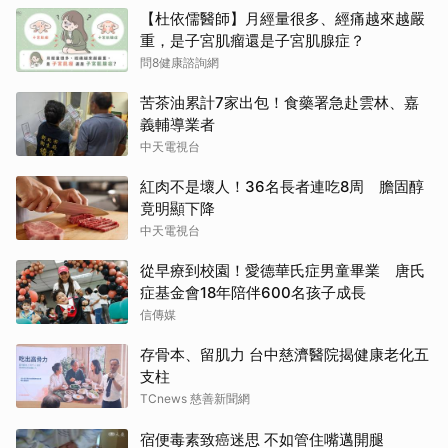
【杜依儒醫師】月經量很多、經痛越來越嚴
重，是子宮肌瘤還是子宮肌腺症？
問8健康諮詢網
苦茶油累計7家出包！食藥署急赴雲林、嘉
義輔導業者
中天電視台
紅肉不是壞人！36名長者連吃8周 膽固醇
竟明顯下降
中天電視台
從早療到校園！愛德華氏症男童畢業 唐氏
症基金會18年陪伴600名孩子成長
信傳媒
存骨本、留肌力 台中慈濟醫院揭健康老化五
支柱
TCnews 慈善新聞網
宿便毒素致癌迷思 不如管住嘴邁開腿