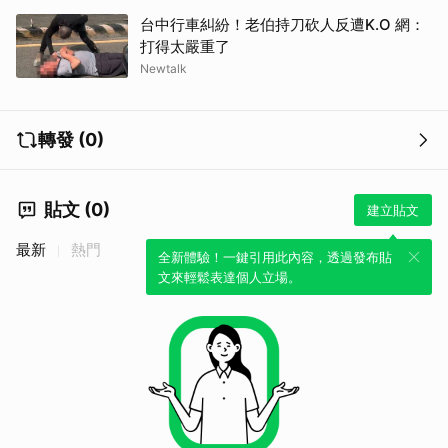
台中行車糾紛！老伯持刀砍人反遭K.O 網：
打得太嚴重了
Newtalk
轉發 (0)
貼文 (0)
建立貼文
最新
熱門
全新體驗！一鍵引用此內容，透過發布貼
文來輕鬆表達個人立場。