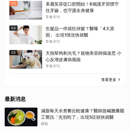
03
美麗笑容從口腔開始！6個護牙習慣守
住牙齒，也守護全身健康
常春月刊
04
生髮品一停就狂掉髮？醫曝「4大原
因」 出現1情況快就醫
常春月刊
05
天熱幫狗剃光毛？寵物美容師揭迷思 小
心反增皮膚病風險
常春月刊
查看更多
最新消息
減脂每天水煮餐比較健康？醫師急喊膽囊罷
工警訊「先別吃了」出現5症狀快就醫
鏡報