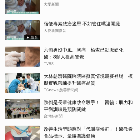
大愛新聞
宿便毒素致癌迷思 不如管住嘴邁開腿
大愛新聞影音
影音
六旬男沒中風、胸痛 檢查已動脈硬化
醫：8類人提高警覺
TVBS
大林慈濟醫院跨院區擬真情境競賽登場 模
擬實戰演練提升醫療品質
TCnews 慈善新聞網
跌倒是長輩健康致命殺手！ 醫籲：肌力和
平衡訓練是預防關鍵
台灣好新聞
改善生活型態應對「代謝症候群」！醫教看
食品標示、量腰圍護健康