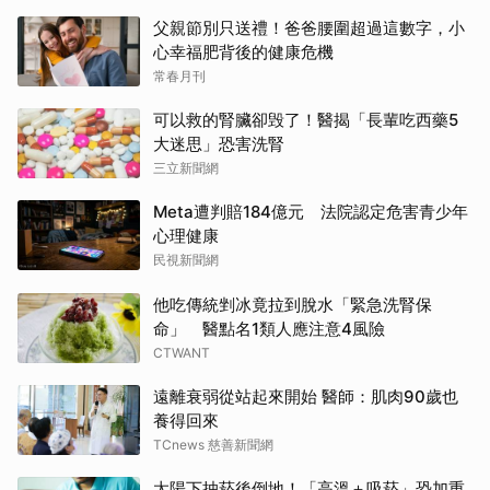
父親節別只送禮！爸爸腰圍超過這數字，小
心幸福肥背後的健康危機
常春月刊
可以救的腎臟卻毁了！醫揭「長輩吃西藥5
大迷思」恐害洗腎
三立新聞網
Meta遭判賠184億元 法院認定危害青少年
心理健康
民視新聞網
他吃傳統剉冰竟拉到脫水「緊急洗腎保
命」 醫點名1類人應注意4風險
CTWANT
遠離衰弱從站起來開始 醫師：肌肉90歲也
養得回來
TCnews 慈善新聞網
太陽下抽菸後倒地！「高溫＋吸菸」恐加重