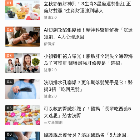
01
立秋節氣財神到！3生肖3星座運勢翻紅 正
偏財雙贏 1生肖財運強到嚇人
健康2.0
02
AI短劇攻陷銀髮族！精神科醫師解析「沉迷
短劇」4大心理原因
信傳媒
03
小禎養肝祕方曝光！脂肪肝全消失？海帶海
瓜子可護肝 醫曝最強肝修復是「這招」
健康2.0
04
洗頭排水孔塞爆？更年期落髮兇手是它！醫
揭3招「吃回黑髮」
健康2.0
05
可以救的腎臟卻毁了！醫揭「長輩吃西藥5
大迷思」恐害洗腎
三立新聞網
06
攝護腺反覆發炎？泌尿醫點名「5大原因」