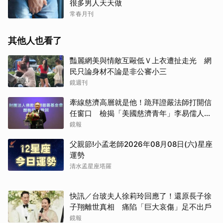
很多男人天天做
常春月刊
其他人也看了
豔麗網美與情敵互毆低Ｖ上衣遭扯走光 網
民只論身材不論是非公審小三
鏡週刊
牽線慈濟高層就是他！跪拜證嚴法師打開信
任窗口 檢揭「美國慈濟青年」李易儒人脈
網絡
鏡報
父親節!小孟老師2026年08月08日(六)星座
運勢
清水孟星座塔羅
快訊／台玻夫人徐莉玲回應了！還原長子徐
子翔離世真相 痛陷「巨大哀傷」足不出戶
鏡報