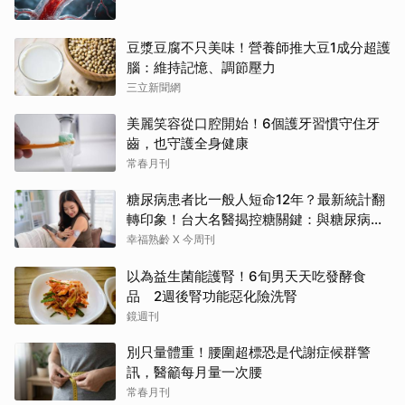
豆漿豆腐不只美味！營養師推大豆1成分超護
腦：維持記憶、調節壓力
三立新聞網
美麗笑容從口腔開始！6個護牙習慣守住牙
齒，也守護全身健康
常春月刊
糖尿病患者比一般人短命12年？最新統計翻
轉印象！台大名醫揭控糖關鍵：與糖尿病為
友、天長地久
幸福熟齡 X 今周刊
以為益生菌能護腎！6旬男天天吃發酵食
品 2週後腎功能惡化險洗腎
鏡週刊
別只量體重！腰圍超標恐是代謝症候群警
訊，醫籲每月量一次腰
常春月刊