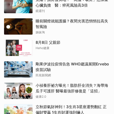
心臟負擔 醫：猝死風險高3倍
鏡週刊
睡前關燈就能護腦？夜間光害恐悄悄拉高失
智風險
姊妹淘
8月8日 父親節
Heho健康
剛果伊波拉疫情告急 WHO建議展開Ervebo
疫苗試驗
民視新聞網
小禎養肝祕方曝光！脂肪肝全消失？海帶海
瓜子可護肝 醫曝最強肝修復是「這招」
健康2.0
立秋節氣財神到！3生肖3星座運勢翻紅 正
偏財雙贏 1生肖財運強到嚇人