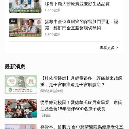
移省下龐大醫療費並兼顧生活品質
Heho健康
04
拯救中低位直腸癌的保留肛門手術：認
識「經肛門全直腸繫膜切除術
（TaTME）」
Heho健康
查看更多
最新消息
【杜依儒醫師】月經量很多、經痛越來越嚴
重，是子宮肌瘤還是子宮肌腺症？
問8健康諮詢網
從早療到校園！愛德華氏症男童畢業 唐氏
症基金會18年陪伴600名孩子成長
信傳媒
存骨本、留肌力 台中慈濟醫院揭健康老化五