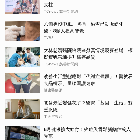
支柱
TCnews 慈善新聞網
六旬男沒中風、胸痛 檢查已動脈硬化
醫：8類人提高警覺
TVBS
大林慈濟醫院跨院區擬真情境競賽登場 模
擬實戰演練提升醫療品質
TCnews 慈善新聞網
改善生活型態應對「代謝症候群」！醫教看
食品標示、量腰圍護健康
健康醫療網
爸爸最近變健忘了？醫揭「基因＋生活」雙
重風險
中天電視台
8月健保擴大給付！癌症與骨鬆新藥估萬人
受惠