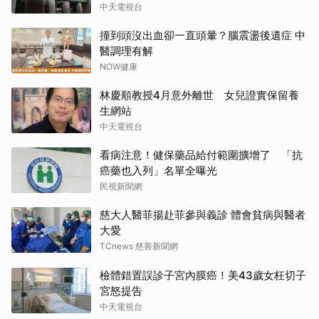
中天電視台
撞到頭沒出血卻一直頭暈？腦震盪後遺症 中
醫調理有解
NOW健康
林慶順教授4月意外離世 女兒證實保留養
生網站
中天電視台
看病注意！健保藥品給付範圍擴增了 「抗
癌藥也入列」名單全曝光
民視新聞網
慈大人醫菲揚赴菲參與義診 體會貧病與醫者
大愛
TCnews 慈善新聞網
檢體錯置誤診子宮內膜癌！美43歲女枉切子
宮怒提告
中天電視台