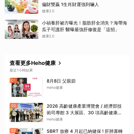
偏財雙贏 1生肖財運強到嚇人
健康2.0
小禎養肝祕方曝光！脂肪肝全消失？海帶海
瓜子可護肝 醫曝最強肝修復是「這招」
健康2.0
查看更多Heho健康
最近1小時結果
01
8月8日 父親節
Heho健康
02
2026 高齡健康產業博覽會 / 經濟部技
術司專館 3 大展區、30 項高齡健康科
技一次看
Heho健康
03
SBRT 放療 4 月起已納健保 ! 肝肺寡轉