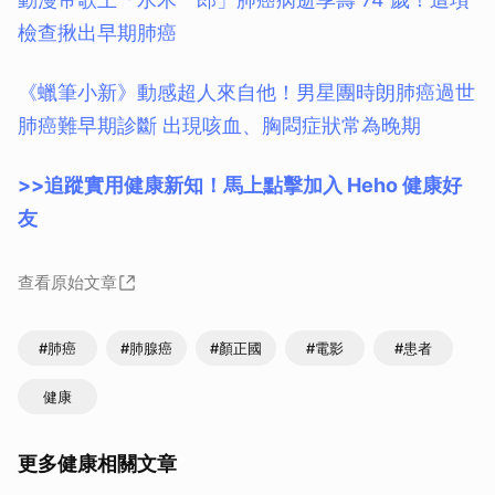
檢查揪出早期肺癌
《蠟筆小新》動感超人來自他！男星團時朗肺癌過世
肺癌難早期診斷 出現咳血、胸悶症狀常為晚期
>>追蹤實用健康新知！馬上點擊加入 Heho 健康好
友
查看原始文章
#肺癌
#肺腺癌
#顏正國
#電影
#患者
健康
更多健康相關文章