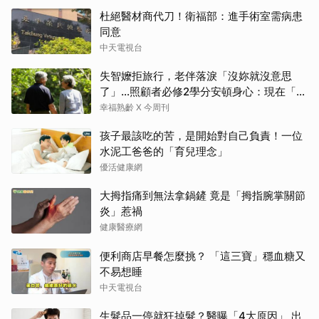
杜絕醫材商代刀！衛福部：進手術室需病患
同意
中天電視台
失智嬤拒旅行，老伴落淚「沒妳就沒意思
了」…照顧者必修2學分安頓身心：現在「這
樣」就好了
幸福熟齡 X 今周刊
孩子最該吃的苦，是開始對自己負責！一位
水泥工爸爸的「育兒理念」
優活健康網
大拇指痛到無法拿鍋鏟 竟是「拇指腕掌關節
炎」惹禍
健康醫療網
便利商店早餐怎麼挑？ 「這三寶」穩血糖又
不易想睡
中天電視台
生髮品一停就狂掉髮？醫曝「4大原因」 出