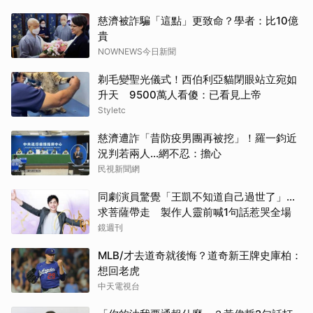
慈濟被詐騙「這點」更致命？學者：比10億
貴
NOWNEWS今日新聞
剃毛變聖光儀式！西伯利亞貓閉眼站立宛如
升天 9500萬人看傻：已看見上帝
Styletc
慈濟遭詐「昔防疫男團再被挖」！羅一鈞近
況判若兩人…網不忍：擔心
民視新聞網
同劇演員驚覺「王凱不知道自己過世了」...
求菩薩帶走 製作人靈前喊1句話惹哭全場
鏡週刊
MLB/才去道奇就後悔？道奇新王牌史庫柏：
想回老虎
中天電視台