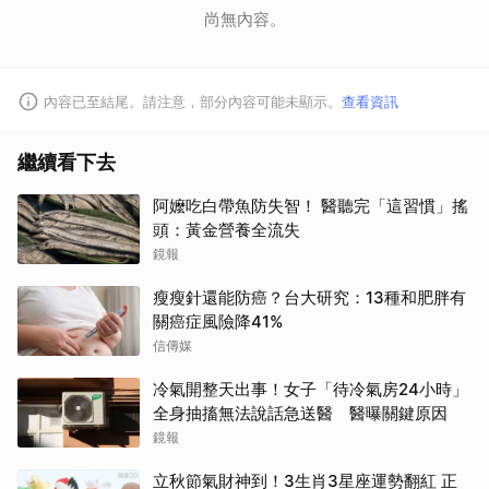
尚無內容。
內容已至結尾。請注意，部分內容可能未顯示。
查看資訊
繼續看下去
阿嬤吃白帶魚防失智！ 醫聽完「這習慣」搖
頭：黃金營養全流失
鏡報
瘦瘦針還能防癌？台大研究：13種和肥胖有
關癌症風險降41%
信傳媒
冷氣開整天出事！女子「待冷氣房24小時」
全身抽搐無法說話急送醫 醫曝關鍵原因
鏡報
立秋節氣財神到！3生肖3星座運勢翻紅 正