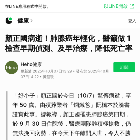
以LINE開啟
在LINE應用程式中開啟。
健康
登入
顏正國病逝！肺腺癌年輕化，醫籲做 1
檢查早期偵測、及早治療，降低死亡率
Heho健康
訂閱
更新於 2025年10月07日13:29 • 發布於 2025年10月
07日14:22 • 黃慧玫
「好小子」顏正國於今日（10/7）驚傳病逝，享
年 50 歲。由殯葬業者「鋼鐵爸」阮橋本於臉書
證實此事。據報導，顏正國罹患肺腺癌第四期，
於 9 月 30 日住院後，醫療團隊雖積極搶救，仍
無法挽回病勢，在今天下午離開人世，令人不勝