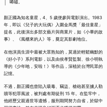
唏噓。
顏正國為知名童星，4、5 歲便參與電影演出。1983
年，即以《兒子的大玩偶》入圍金馬獎「最佳童星」
提名，此後演出多部文藝片與商業片，如《小畢的故
事》、《風櫃來的人》等，奠定其影劇地位。
在他演員生涯中最被大眾熟知的，莫過於輕鬆幽默的
《好小子》系列電影，以及由侯孝賢監製、徐小明執
導的《少年吔，安啦！》等作品，深植於台灣民眾的
記憶。
不過，顏正國也曾陷入吸毒、竊盜、槍砲甚至擄人勒
贖等犯罪風波，被判處有期徒刑 15 年。在監牢中，
他經歷父親過世等遺憾，服刑期間努力自省，於獄中