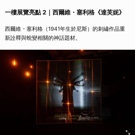
一樓展覽亮點 2｜西爾維・塞利格《達芙妮》
西爾維・塞利格（1941年生於尼斯）的刺繡作品重
新詮釋與蛻變相關的神話題材。