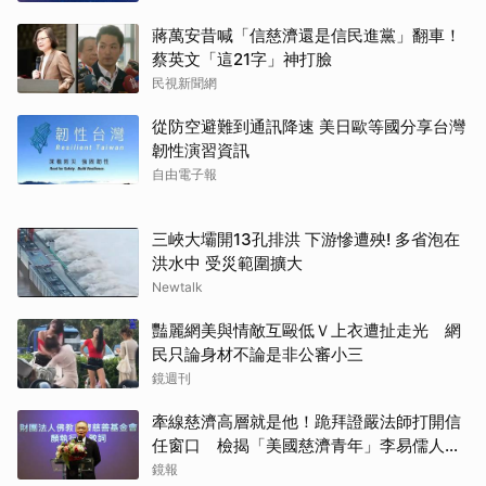
蔣萬安昔喊「信慈濟還是信民進黨」翻車！
蔡英文「這21字」神打臉
民視新聞網
從防空避難到通訊降速 美日歐等國分享台灣
韌性演習資訊
自由電子報
三峽大壩開13孔排洪 下游慘遭殃! 多省泡在
洪水中 受災範圍擴大
Newtalk
豔麗網美與情敵互毆低Ｖ上衣遭扯走光 網
民只論身材不論是非公審小三
鏡週刊
牽線慈濟高層就是他！跪拜證嚴法師打開信
任窗口 檢揭「美國慈濟青年」李易儒人脈
網絡
鏡報