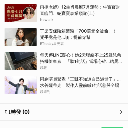
雨揚老師》12生肖農曆7月運勢：牛寶寶財
喜臨門、蛇寶寶事業順遂(上)
Newtalk
丁柔安保險箱遭竊「700萬元全被偷」！
兇手竟是他...嘆：提前穿幫
ETtoday星光雲
每天傳LINE關心！她2天聯絡不上25歲兒急
搭機衝東京 「聽1句話」當場心碎...結局看
哭網
鏡報
同劇演員驚覺「王凱不知道自己過世了」...
求菩薩帶走 製作人靈前喊1句話惹哭全場
鏡週刊
轉發 (0)