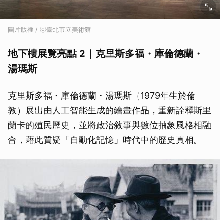
取消
圖片版權 / ⓒ臺北市立美術館
地下樓展覽亮點 2｜克里斯多福・庫倫德蘭・
湯瑪斯
克里斯多福・庫倫德蘭・湯瑪斯（1979年生於倫
敦）展出由人工智能生成的繪畫作品，重新詮釋斯里
蘭卡的殖民歷史，並將政治敘事與數位抽象風格相融
合，藉此質疑「自動化記憶」時代中的歷史真相。