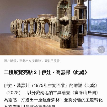
圖片版權 / 臺北市立美術館，攝影呂國瑋
二樓展覽亮點 2｜伊娃・喬瑟邦《此處》
伊娃・喬瑟邦（1975年生於巴黎）的雕塑《此處》
（2025），以分藏兩地的古典繪畫《富春山居圖》
為靈感，打造出一座鏡像森林，並將分離的主題轉化
為充滿反思意蘊的視覺詩篇。