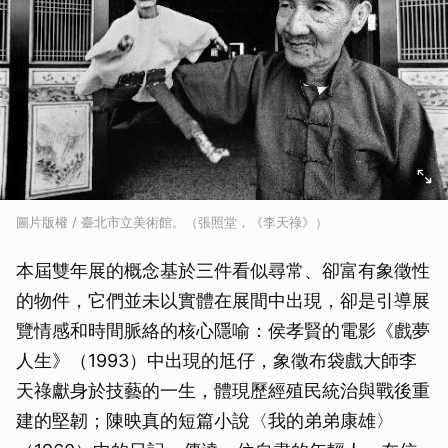
圖片版權 / 臺北市立美術館。（張照堂，《李天祿》）
本屆雙年展的概念基於三件看似尋常、卻富有象徵性
的物件，它們並未以實體在展間中出現，卻是引導展
覽情感和時間脈絡的核心隱喻：侯孝賢的電影《戲夢
人生》（1993）中出現的尪仔，象徵布袋戲大師李
天祿獻身於技藝的一生，體現歷經殖民統治與戰後重
建的堅韌；陳映真的短篇小說〈我的弟弟康雄〉