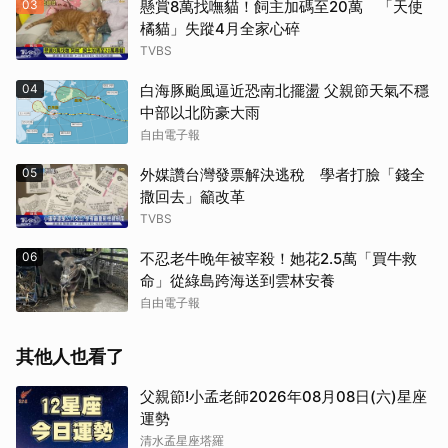
03
懸賞8萬找嘸貓！飼主加碼至20萬 「天使
橘貓」失蹤4月全家心碎
TVBS
04
白海豚颱風逼近恐南北擺盪 父親節天氣不穩
中部以北防豪大雨
自由電子報
05
外媒讚台灣發票解決逃稅 學者打臉「錢全
撒回去」籲改革
TVBS
06
不忍老牛晚年被宰殺！她花2.5萬「買牛救
命」從綠島跨海送到雲林安養
自由電子報
其他人也看了
父親節!小孟老師2026年08月08日(六)星座
運勢
清水孟星座塔羅