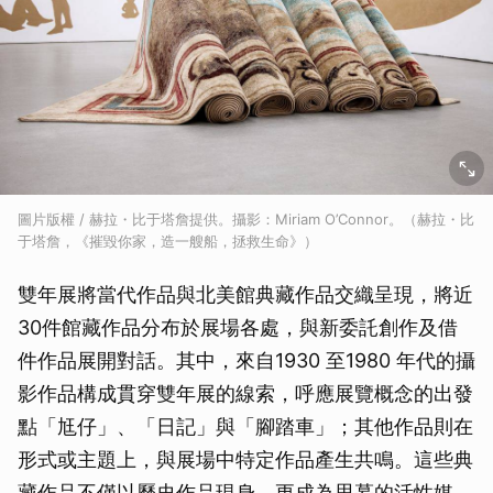
圖片版權 / 赫拉・比于塔詹提供。攝影：Miriam O’Connor。（赫拉・比
于塔詹，《摧毀你家，造一艘船，拯救生命》）
雙年展將當代作品與北美館典藏作品交織呈現，將近
30件館藏作品分布於展場各處，與新委託創作及借
件作品展開對話。其中，來自1930 至1980 年代的攝
影作品構成貫穿雙年展的線索，呼應展覽概念的出發
點「尪仔」、「日記」與「腳踏車」；其他作品則在
形式或主題上，與展場中特定作品產生共鳴。這些典
藏作品不僅以歷史作品現身，更成為思慕的活性媒