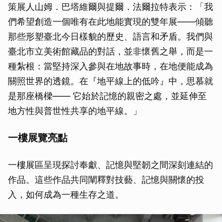
策展人山姆．巴塔維爾與提爾．法爾拉特表示：「我
們希望創造一個唯有在此地能實現的雙年展——傾聽
那些形塑臺北今日樣貌的歷史、語言和矛盾。我們與
臺北市立美術館藏品的對話，並非懷舊之舉，而是一
種紮根：當堅持深入參與在地故事時，在地便能成為
關照世界的透鏡。在『地平線上的低吟』中，思慕就
是那座橋樑—— 它始於記憶的親密之處，並延伸至
地方性與普世性共享的地平線。」
一樓展覽亮點
一樓展區呈現探討奉獻、記憶與堅韌之間深刻連結的
作品。這些作品共同闡釋對技藝、記憶與關懷的投
入，如何成為一種生存之道。