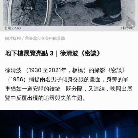
圖片版權 / ⓒ臺北市立美術館典藏
地下樓展覽亮點 3｜徐清波《密談》
徐清波 （1930 至2021年，板橋）的攝影《密談》
（1956）捕捉兩名男子傾身交談的畫面，身旁的單
車猶如一道安靜的鉸鏈。既分隔，又連結，映照出展
覽中反覆出現的追尋與失落主題。