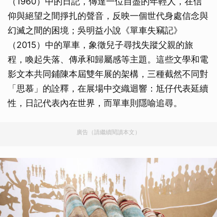
（1960）中的日記，傳達一位自盡的年輕人，在信
仰與絕望之間掙扎的聲音，反映一個世代身處信念與
幻滅之間的困境；吳明益小說《單車失竊記》
（2015）中的單車，象徵兒子尋找失蹤父親的旅
程，喚起失落、傳承和歸屬感等主題。這些文學和電
影文本共同鋪陳本屆雙年展的架構，三種截然不同對
「思慕」的詮釋，在展場中交織迴響：尪仔代表延續
性，日記代表內在世界，而單車則隱喻追尋。
廣告（請繼續閱讀本文）