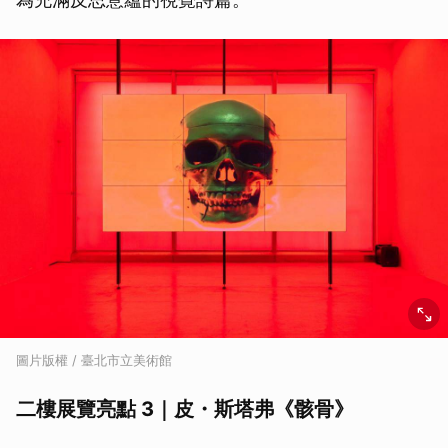
圖片版權 / 臺北市立美術館
二樓展覽亮點 3｜皮・斯塔弗《骸骨》