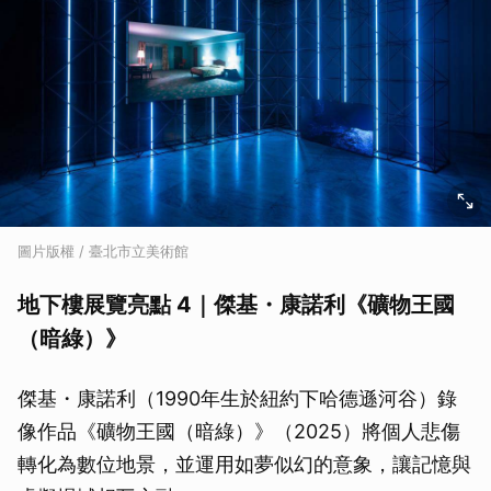
圖片版權 / 臺北市立美術館
地下樓展覽亮點 4｜傑基・康諾利《礦物王國
（暗綠）》
傑基・康諾利（1990年生於紐約下哈德遜河谷）錄
像作品《礦物王國（暗綠）》（2025）將個人悲傷
轉化為數位地景，並運用如夢似幻的意象，讓記憶與