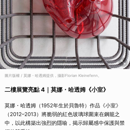
圖片版權 / 莫娜・哈透姆提供，攝影Florian Kleinefenn。
二樓展覽亮點 4｜莫娜・哈透姆《小室》
莫娜・哈透姆（1952年生於貝魯特）作品《小室》
（2012–2013）將脆弱的紅色玻璃球圍束在鋼籠之
中，以此構築出強烈的隱喻，揭示歸屬感中保護與禁