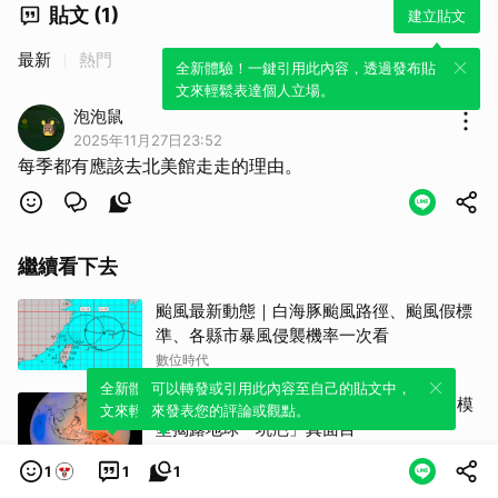
貼文 (1)
建立貼文
最新
熱門
全新體驗！一鍵引用此內容，透過發布貼
文來輕鬆表達個人立場。
泡泡鼠
2025年11月27日23:52
每季都有應該去北美館走走的理由。
繼續看下去
颱風最新動態｜白海豚颱風路徑、颱風假標
準、各縣市暴風侵襲機率一次看
數位時代
全新體驗！一鍵引用此內容，透過發布貼
可以轉發或引用此內容至自己的貼文中，
打破「藍色彈珠」迷思，NASA 最新 3D 模
文來輕鬆表達個人立場。
來發表您的評論或觀點。
型揭露地球「坑疤」真面目
科技新報
1
1
1
《狗仔回憶錄》跟拍陳文茜姐弟戀分手 沒等