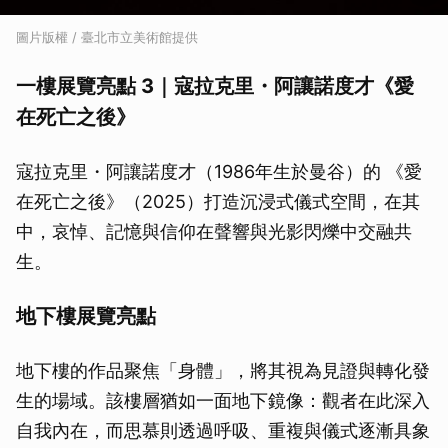
圖片版權 / 臺北市立美術館提供
一樓展覽亮點 3｜寇拉克里・阿讓諾度才《愛
在死亡之後》
寇拉克里・阿讓諾度才（1986年生於曼谷）的 《愛
在死亡之後》（2025）打造沉浸式儀式空間，在其
中，哀悼、記憶與信仰在聲響與光影閃爍中交融共
生。
地下樓展覽亮點
地下樓的作品聚焦「身體」，將其視為見證與轉化發
生的場域。該樓層猶如一面地下鏡像：觀者在此深入
自我內在，而思慕則透過呼吸、重複與儀式逐漸具象