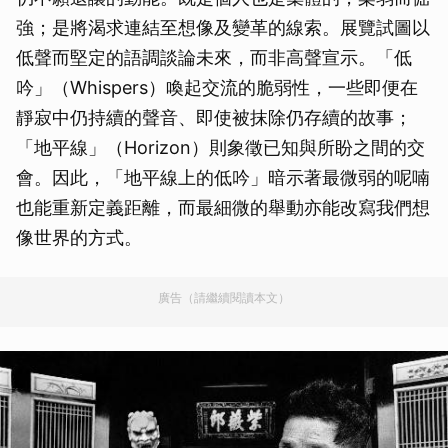
強；是將渴求連結至想像及變革的線索。展覽試圖以
低聲而堅定的語調談論未來，而非高聲宣示。「低
吟」（Whispers）喚起交流的脆弱性，一些即便在
靜寂中仍持續的聲音、即使被抹除仍存續的故事；
「地平線」（Horizon）則象徵已知與所盼之間的交
會。因此，「地平線上的低吟」暗示著最微弱的呢喃
也能重新定義距離，而最細微的舉動亦能改寫我們想
像世界的方式。
廣告（請繼續閱讀本文）