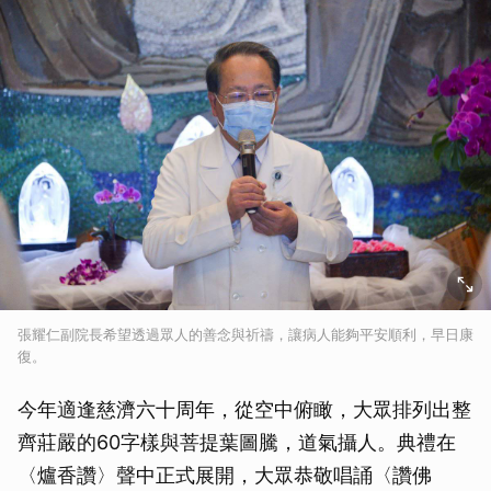
張耀仁副院長希望透過眾人的善念與祈禱，讓病人能夠平安順利，早日康
復。
今年適逢慈濟六十周年，從空中俯瞰，大眾排列出整
齊莊嚴的60字樣與菩提葉圖騰，道氣攝人。典禮在
〈爐香讚〉聲中正式展開，大眾恭敬唱誦〈讚佛