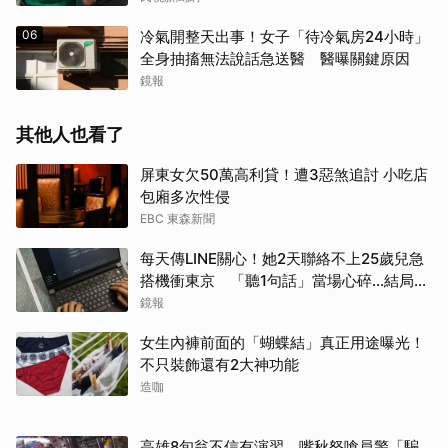
06
冷氣開整天出事！女子「待冷氣房24小時」
全身抽搐無法說話急送醫 醫曝關鍵原因
鏡報
其他人也看了
屏東女欠50萬高利貸！遭3惡煞追討 小吃店
包廂多次性侵
EBC 東森新聞
每天傳LINE關心！她2天聯絡不上25歲兒急
搭機衝東京 「聽1句話」當場心碎...結局看
哭網
鏡報
女生內褲前面的「蝴蝶結」真正用途曝光！
不只裝飾還有2大神功能
造咖
高雄8旬翁不信有演習 嘴秋怒嗆員警「騙