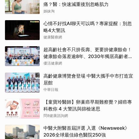
痛？醫：快速減重後別忽略肌力
姊妹淘
心情不好找AI聊天可以嗎？專家提醒：別忽
略4大警訊
健康醫療網
超高齡社會不只拚長壽、更要拚健康餘命！
健康餘命落差逾8年、2030年獨居高齡者估
破百萬戶
優活健康網
高齡健康博覽會登場 中醫大攜手中市打造宜
居館
中華日報
【童寶玲醫師】卵巢癌早期難察覺？婦癌專
科教你 4 大警訊與篩檢迷思
問8健康諮詢網
中醫大附醫首屆評選 入選《Newsweek》
2026全球最佳綠色醫院250強