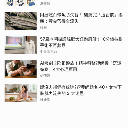
潮健康
阿嬤吃白帶魚防失智！ 醫聽完「這習慣」搖
頭：黃金營養全流失
鏡報
57歲老闆攝護腺肥大狂跑廁所！10分鐘拉提
手術不再頻尿
中天電視台
AI短劇攻陷銀髮族！精神科醫師解析「沉迷
短劇」4大心理原因
信傳媒
腿沒力補鈣有效嗎?營養師點名 40+ 女性下
肢肌力流失的 3 大迷思
姊妹淘