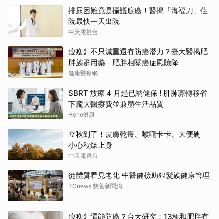
排尿困難竟是攝護腺癌！醫揭「海福刀」住
院最快一天出院
中天電視台
瘦瘦針不只減重還有防癌潛力？臺大醫揭肥
胖族群用藥 肥胖相關癌症風險降
健康醫療網
SBRT 放療 4 月起已納健保 ! 肝肺寡轉移省
下龐大醫療費並兼顧生活品質
Heho健康
立秋到了！皮膚乾癢、喉嚨卡卡、大便硬
小心秋燥上身
中天電視台
從體質看見老化 中醫健檢助銀髮族健康管理
TCnews 慈善新聞網
瘦瘦針還能防癌？台大研究：13種和肥胖有