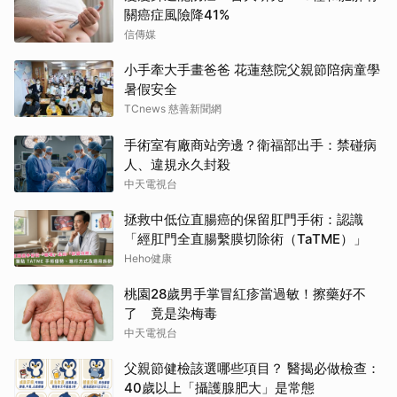
關癌症風險降41%
信傳媒
小手牽大手畫爸爸 花蓮慈院父親節陪病童學
暑假安全
TCnews 慈善新聞網
手術室有廠商站旁邊？衛福部出手：禁碰病
人、違規永久封殺
中天電視台
拯救中低位直腸癌的保留肛門手術：認識
「經肛門全直腸繫膜切除術（TaTME）」
Heho健康
桃園28歲男手掌冒紅疹當過敏！擦藥好不
了 竟是染梅毒
中天電視台
父親節健檢該選哪些項目？ 醫揭必做檢查：
40歲以上「攝護腺肥大」是常態