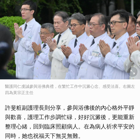
醫護同仁虔誠參與浴佛典禮，在繁忙工作中沉澱心念、感受法喜。右圖左
四為黃宗正主任
許斐粧副護理長則分享，參與浴佛後的內心格外平靜
與歡喜，護理工作步調忙碌，好好沉澱後，更能重新
整理心緒，回到臨床照顧病人。在為病人祈求平安的
同時，她也祝福天下無災無難。