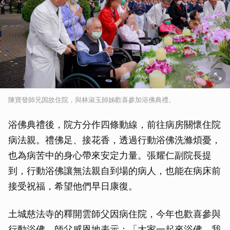
陳寶發師兄因故住院，與林淑玉師姊歡喜參加浴佛典禮。
浴佛典禮後，院方分作四條動線，前往病房關懷住院
病法親。禮佛足、接花香，透過行動浴佛洗滌煩憂，
也為病苦中的身心帶來安定力量。張耀仁副院長提
到，行動浴佛讓無法親自到場的病人，也能在病床前
接受祝福，希望他們早日康復。
土城慈法寺的釋開雲師父因病住院，今年也歡喜參與
行動浴佛。師父感恩地表示：「大家一起來浴佛，我