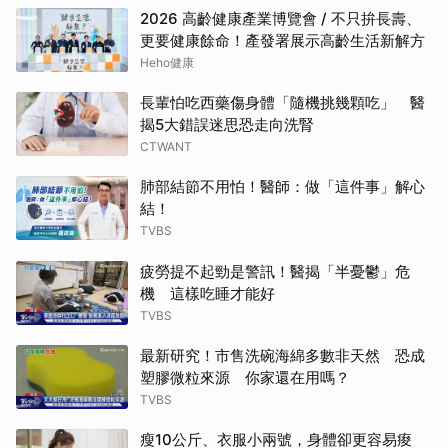
2026 高齡健康產業博覽會 / 不只拚長壽、
更要健康餘命！產發署展示高齡生活新解方
Heho健康
長輩怕吃西藥傷身體「隨機挑幾顆吃」 醫
揭5大錯誤迷思恐走向洗腎
CTWANT
肺部結節不用怕！醫師：做「這件事」解心
結！
TVBS
疲勞提不起勁是警訊！醫揭「半憂鬱」危
機 這樣吃睡才能好
TVBS
最新研究！市售洗碗海綿多數非天然 恐成
塑膠微粒來源 你家還在用嗎？
TVBS
瘦10公斤、衣服小兩號，身體卻更容易痠