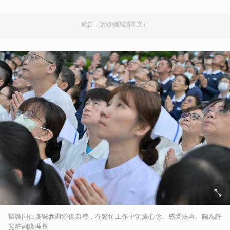
廣告（請繼續閱讀本文）
醫護同仁虔誠參與浴佛典禮，在繁忙工作中沉澱心念、感受法喜。圖為許
斐粧副護理長