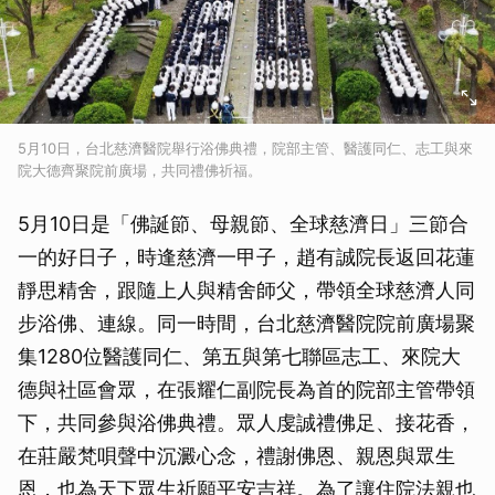
5月10日，台北慈濟醫院舉行浴佛典禮，院部主管、醫護同仁、志工與來
院大德齊聚院前廣場，共同禮佛祈福。
5月10日是「佛誕節、母親節、全球慈濟日」三節合
一的好日子，時逢慈濟一甲子，趙有誠院長返回花蓮
靜思精舍，跟隨上人與精舍師父，帶領全球慈濟人同
步浴佛、連線。同一時間，台北慈濟醫院院前廣場聚
集1280位醫護同仁、第五與第七聯區志工、來院大
德與社區會眾，在張耀仁副院長為首的院部主管帶領
下，共同參與浴佛典禮。眾人虔誠禮佛足、接花香，
在莊嚴梵唄聲中沉澱心念，禮謝佛恩、親恩與眾生
恩，也為天下眾生祈願平安吉祥。為了讓住院法親也