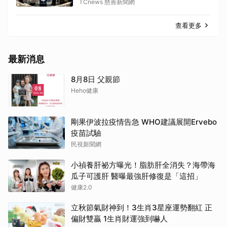
TCnews 慈善新聞網
查看更多
最新消息
8月8日 父親節
Heho健康
剛果伊波拉疫情告急 WHO建議展開Ervebo
疫苗試驗
民視新聞網
小禎養肝祕方曝光！脂肪肝全消失？海帶海
瓜子可護肝 醫曝最強肝修復是「這招」
健康2.0
立秋節氣財神到！3生肖3星座運勢翻紅 正
偏財雙贏 1生肖財運強到嚇人