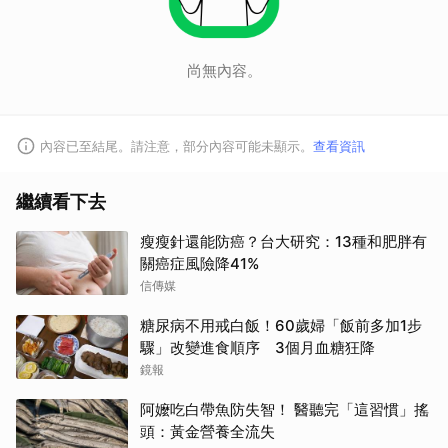
尚無內容。
內容已至結尾。請注意，部分內容可能未顯示。
查看資訊
繼續看下去
瘦瘦針還能防癌？台大研究：13種和肥胖有
關癌症風險降41%
信傳媒
糖尿病不用戒白飯！60歲婦「飯前多加1步
驟」改變進食順序 3個月血糖狂降
鏡報
阿嬤吃白帶魚防失智！ 醫聽完「這習慣」搖
頭：黃金營養全流失