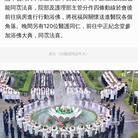
能同霑法喜，院部及護理部主管分作四條動線於會後
前往病房進行行動浴佛，將祝福與關懷送進醫院各個
角落。晚間另有120位醫護同仁，前往中正紀念堂參
加浴佛大典，同霑法喜。
廣告（請繼續閱讀本文）