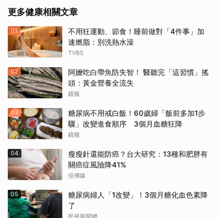
更多健康相關文章
01
不用狂運動、節食！睡前做對「4件事」加
速燃脂：別洗熱水澡
TVBS
02
阿嬤吃白帶魚防失智！ 醫聽完「這習慣」搖
頭：黃金營養全流失
鏡報
03
糖尿病不用戒白飯！60歲婦「飯前多加1步
驟」改變進食順序 3個月血糖狂降
鏡報
04
瘦瘦針還能防癌？台大研究：13種和肥胖有
關癌症風險降41%
信傳媒
05
糖尿病婦人「1改變」！3個月糖化血色素降
了
民視新聞網