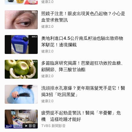
健康2.0
照鏡子注意！眼皮出現黃色凸起物？小心是
血管求救警訊
健康2.0
奧地利進口4.5公斤南瓜籽油也驗出致癌物
苯駢芘！邊境攔截
健康2.0
多篇臨床研究揭露！芭樂超狂功效控血糖、
顧關節、降三酸甘油酯
健康2.0
洗頭排水孔塞爆？更年期落髮兇手是它！醫
揭3招「吃回黑髮」
健康2.0
疲勞提不起勁是警訊！醫揭「半憂鬱」危
機 這樣吃睡才能好
影音
TVBS 新聞影音