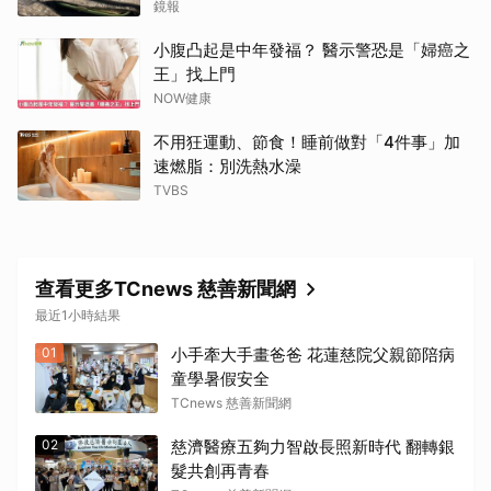
鏡報
小腹凸起是中年發福？ 醫示警恐是「婦癌之
王」找上門
NOW健康
不用狂運動、節食！睡前做對「4件事」加
速燃脂：別洗熱水澡
TVBS
查看更多TCnews 慈善新聞網
最近1小時結果
01
小手牽大手畫爸爸 花蓮慈院父親節陪病
童學暑假安全
TCnews 慈善新聞網
02
慈濟醫療五夠力智啟長照新時代 翻轉銀
髮共創再青春