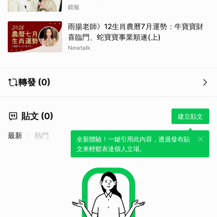
鏡報
雨揚老師》12生肖農曆7月運勢：牛寶寶財
喜臨門、蛇寶寶事業順遂(上)
Newtalk
轉發 (0)
貼文 (0)
建立貼文
最新
熱門
全新體驗！一鍵引用此內容，透過發布貼
文來輕鬆表達個人立場。