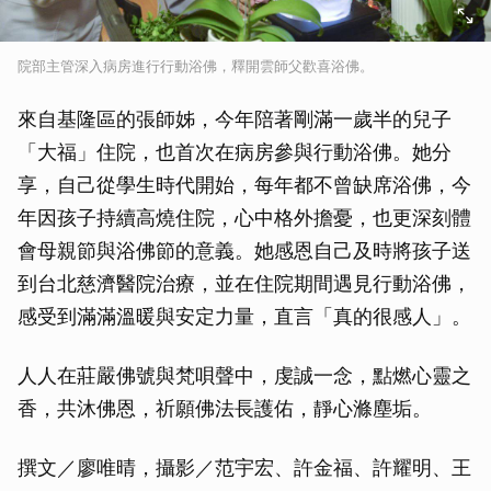
院部主管深入病房進行行動浴佛，釋開雲師父歡喜浴佛。
來自基隆區的張師姊，今年陪著剛滿一歲半的兒子
「大福」住院，也首次在病房參與行動浴佛。她分
享，自己從學生時代開始，每年都不曾缺席浴佛，今
年因孩子持續高燒住院，心中格外擔憂，也更深刻體
會母親節與浴佛節的意義。她感恩自己及時將孩子送
到台北慈濟醫院治療，並在住院期間遇見行動浴佛，
感受到滿滿溫暖與安定力量，直言「真的很感人」。
人人在莊嚴佛號與梵唄聲中，虔誠一念，點燃心靈之
香，共沐佛恩，祈願佛法長護佑，靜心滌塵垢。
撰文／廖唯晴，攝影／范宇宏、許金福、許耀明、王