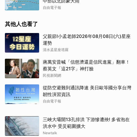
中部以北防豪大雨
取消
自由電子報
其他人也看了
父親節!小孟老師2026年08月08日(六)星座
運勢
清水孟星座塔羅
蔣萬安昔喊「信慈濟還是信民進黨」翻車！
蔡英文「這21字」神打臉
民視新聞網
從防空避難到通訊降速 美日歐等國分享台灣
韌性演習資訊
自由電子報
三峽大壩開13孔排洪 下游慘遭殃! 多省泡在
洪水中 受災範圍擴大
Newtalk