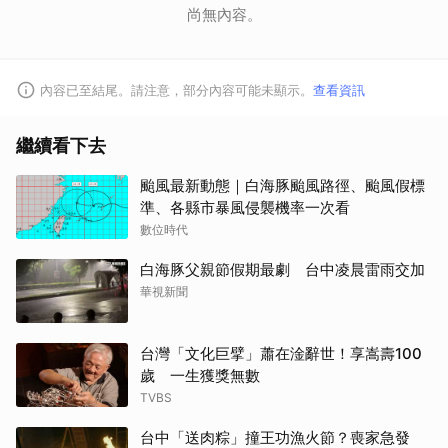
尚無內容。
內容已至結尾。請注意，部分內容可能未顯示。
查看資訊
繼續看下去
颱風最新動態｜白海豚颱風路徑、颱風假標
準、各縣市暴風侵襲機率一次看
數位時代
白海豚父親節假期最劇 台中凌晨雷雨交加
華視新聞
台灣「文化巨擘」蕭在淦辭世！享嵩壽100
歲 一生獲獎無數
TVBS
台中「送肉粽」撞王功漁火節？喪家急發