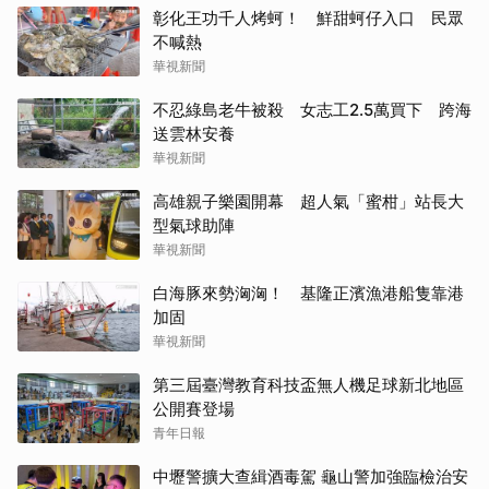
彰化王功千人烤蚵！ 鮮甜蚵仔入口 民眾
不喊熱
華視新聞
不忍綠島老牛被殺 女志工2.5萬買下 跨海
送雲林安養
華視新聞
高雄親子樂園開幕 超人氣「蜜柑」站長大
型氣球助陣
華視新聞
白海豚來勢洶洶！ 基隆正濱漁港船隻靠港
加固
華視新聞
第三屆臺灣教育科技盃無人機足球新北地區
公開賽登場
青年日報
中壢警擴大查緝酒毒駕 龜山警加強臨檢治安