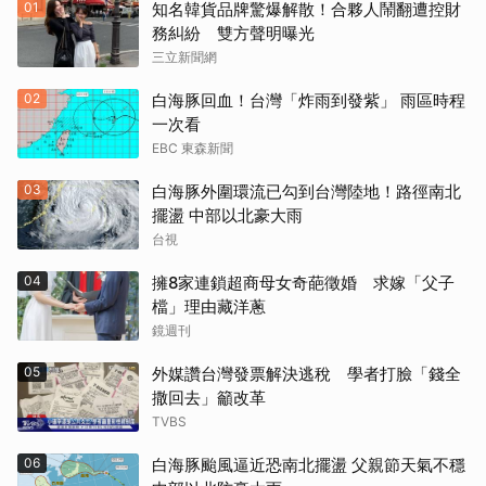
01
知名韓貨品牌驚爆解散！合夥人鬧翻遭控財
務糾紛 雙方聲明曝光
三立新聞網
02
白海豚回血！台灣「炸雨到發紫」 雨區時程
一次看
EBC 東森新聞
03
白海豚外圍環流已勾到台灣陸地！路徑南北
擺盪 中部以北豪大雨
台視
04
擁8家連鎖超商母女奇葩徵婚 求嫁「父子
檔」理由藏洋蔥
鏡週刊
05
外媒讚台灣發票解決逃稅 學者打臉「錢全
撒回去」籲改革
TVBS
06
白海豚颱風逼近恐南北擺盪 父親節天氣不穩