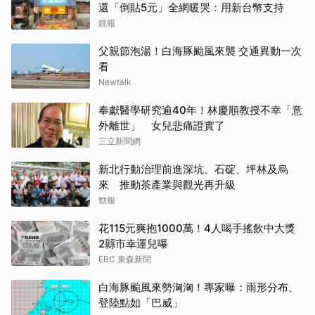
還「倒貼5元」全網暖哭：用新台幣支持
鏡報
父親節泡湯！白海豚颱風來襲 交通異動一次
看
Newtalk
奉獻醫學研究逾40年！林慶順教授不幸「意
外離世」 女兒悲痛證實了
三立新聞網
新北行動治理前進深坑、石碇、坪林及烏
來 推動茶產業與觀光再升級
勁報
花115元爽抱1000萬！4人喝手搖飲中大獎
2縣市幸運兒曝
EBC 東森新聞
白海豚颱風來勢洶洶！專家曝：雨形分布、
登陸點如「巴威」