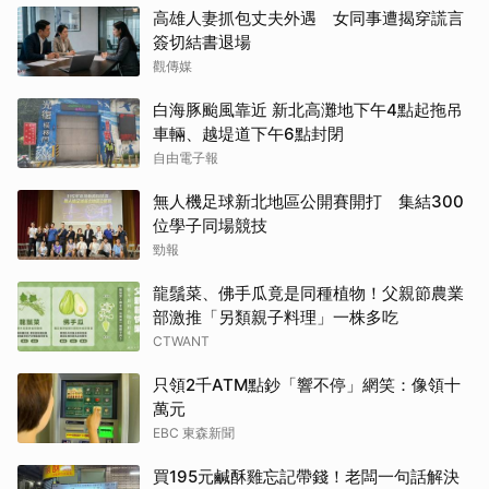
高雄人妻抓包丈夫外遇 女同事遭揭穿謊言
簽切結書退場
觀傳媒
白海豚颱風靠近 新北高灘地下午4點起拖吊
車輛、越堤道下午6點封閉
自由電子報
無人機足球新北地區公開賽開打 集結300
位學子同場競技
勁報
龍鬚菜、佛手瓜竟是同種植物！父親節農業
部激推「另類親子料理」一株多吃
CTWANT
只領2千ATM點鈔「響不停」網笑：像領十
萬元
EBC 東森新聞
買195元鹹酥雞忘記帶錢！老闆一句話解決