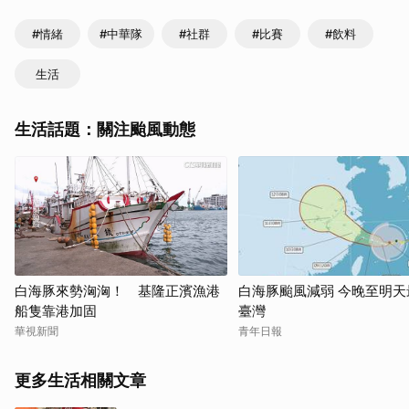
#情緒
#中華隊
#社群
#比賽
#飲料
生活
生活話題：關注颱風動態
白海豚來勢洶洶！ 基隆正濱漁港
白海豚颱風減弱 今晚至明天
船隻靠港加固
臺灣
華視新聞
青年日報
更多生活相關文章