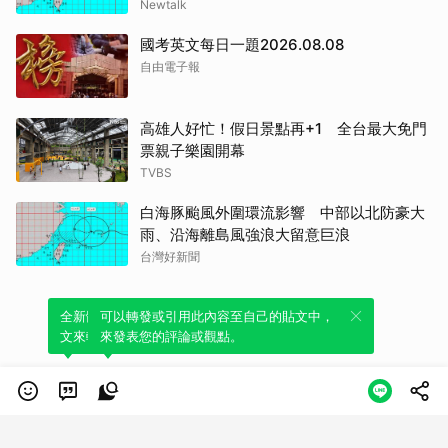
Newtalk
國考英文每日一題2026.08.08
自由電子報
高雄人好忙！假日景點再+1 全台最大免門
票親子樂園開幕
TVBS
白海豚颱風外圍環流影響 中部以北防豪大
雨、沿海離島風強浪大留意巨浪
台灣好新聞
全新體驗！一鍵引用此內容，透過發布貼
可以轉發或引用此內容至自己的貼文中，
文來輕鬆表達個人立場。
來發表您的評論或觀點。
類別