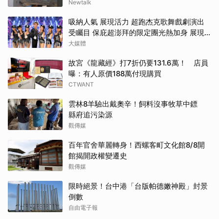
Newtalk
吸納人氣 展現活力 超跑杰克歌舞戲劇演出
受矚目 保庇超澎拜的限定團光熱加身 展現
藝能生命的多彩繽紛
大媒體
故宮《龍藏經》打7折仍要131.6萬！ 店員
曝：有人原價188萬付現購買
CTWANT
雲林8羊驗出戴奧辛！飼料沒事牧草中鏢
縣府追污染源
觀傳媒
百年官舍華麗轉身！西螺客町文化館8/8開
館揭開政權變遷史
觀傳媒
限時絕景！台中港「台版帕德嫩神殿」封景
倒數
自由電子報