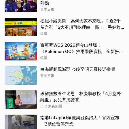
熱點
青年日報
松屋小編哭問「為何大家不來吃」？近2千
留言列「5大不想再吃理由」轟：一手好牌
打到爛
鏡報
寶可夢WCS 2026舊金山登場！
《Pokémon GO》推兩階段慶祝 全新扮裝
皮卡丘亮相
鏡報
白海豚颱風減弱 今晚至明天最接近臺灣
青年日報
破解無數養生迷思！林慶順教授「4月意外
離世」女兒悲痛證實
EBC 東森新聞
南港LaLaport爆鷹架砸傷婦人！官方宣布
「3櫃位暫停營業」