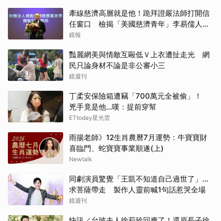
牽線慈濟高層就是他！跪拜證嚴法師打開信
任窗口 檢揭「美國慈濟青年」李易儒人脈
網絡
鏡報
豔麗網美與情敵互毆低Ｖ上衣遭扯走光 網
民只論身材不論是非公審小三
鏡週刊
丁柔安保險箱遭竊「700萬元全被偷」！
兇手竟是他...嘆：提前穿幫
ETtoday星光雲
雨揚老師》12生肖農曆7月運勢：牛寶寶財
喜臨門、蛇寶寶事業順遂(上)
Newtalk
同劇演員驚覺「王凱不知道自己過世了」...
求菩薩帶走 製作人靈前喊1句話惹哭全場
鏡週刊
快訊／台玻夫人徐莉玲回應了！還原長子徐