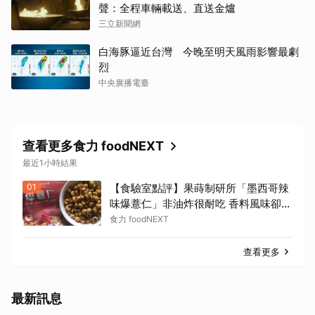
聲：全程車輛載送、直送金爐
三立新聞網
白海豚逼近台灣 今晚至明天風雨影響最劇
烈
中央廣播電臺
查看更多食力 foodNEXT
最近1小時結果
01
【食驗室點評】果蒔制研所「墨西哥辣
味爆薏仁」非油炸很耐吃 香料風味卻蓋
過辣味特色
食力 foodNEXT
查看更多
最新訊息