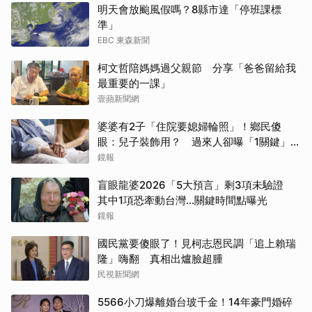
明天會放颱風假嗎？8縣市達「停班課標
準」
EBC 東森新聞
柯文哲陪媽媽過父親節 分享「爸爸留給我
最重要的一課」
壹蘋新聞網
婆婆有2子「住院要媳婦輪照」！鄉民傻
眼：兒子裝飾用？ 過來人卻曝「1關鍵」才
做決定
鏡報
盲眼龍婆2026「5大預言」剩3項未驗證
其中1項恐牽動台灣...關鍵時間點曝光
鏡報
國民黨要傻眼了！見柯志恩民調「追上賴瑞
隆」嗨翻 真相出爐臉超腫
民視新聞網
5566小刀爆離婚台玻千金！14年豪門婚碎