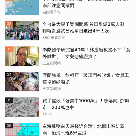
南部注意間歇雨
自由電子報
02
全台最大親子樂園開幕 首日引爆3萬人潮、
輕軌凱旋武昌站單日進出4千人次
EBC 東森新聞
03
奉獻醫學研究逾40年！林慶順教授不幸「意
外離世」 女兒悲痛證實了
三立新聞網
04
宜蘭強風！飲料店「玻璃門被吹爆」女員工
當場抱頭嚇壞
三立新聞網
05
買手搖飲「發票中1000萬」！獎落南北2縣
市 200萬也中
TVBS
06
白海豚明白天最接近台灣！北部山區防豪
雨 沿海恐現6米巨浪