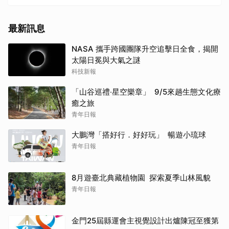
最新訊息
NASA 攜手跨國團隊升空追擊日全食，揭開
太陽日冕與大氣之謎
科技新報
「山谷巡禮‧星空樂章」 9/5來趟生態文化療
癒之旅
青年日報
大鵬灣「搭好行．好好玩」 暢遊小琉球
青年日報
8月遊臺北典藏植物園 探索夏季山林風貌
青年日報
金門25屆縣運會主視覺設計出爐陳冠至獲第