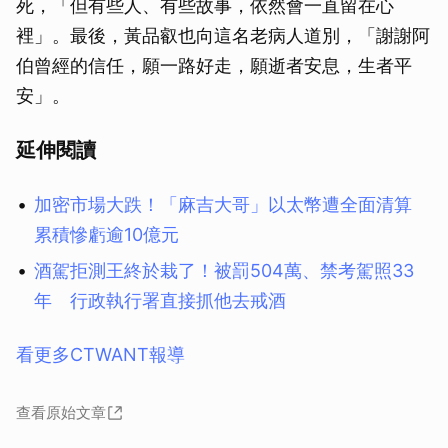
死，「但有些人、有些故事，依然會一直留在心
裡」。最後，黃品叡也向這名老病人道別，「謝謝阿
伯曾經的信任，願一路好走，願逝者安息，生者平
安」。
延伸閱讀
加密市場大跌！「麻吉大哥」以太幣遭全面清算
累積慘虧逾10億元
酒駕拒測王終於栽了！被罰504萬、禁考駕照33
年 行政執行署直接抓他去戒酒
看更多CTWANT報導
查看原始文章