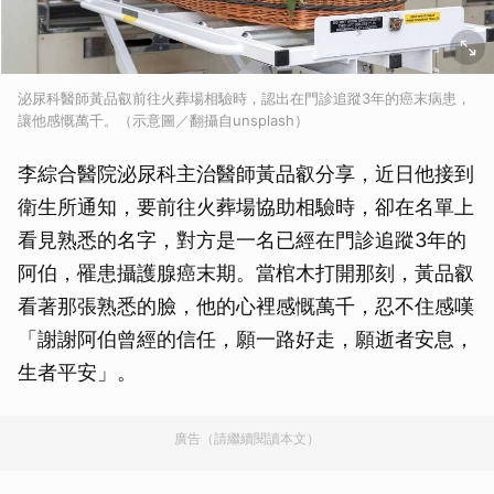
泌尿科醫師黃品叡前往火葬場相驗時，認出在門診追蹤3年的癌末病患，
讓他感慨萬千。（示意圖／翻攝自unsplash）
李綜合醫院泌尿科主治醫師黃品叡分享，近日他接到
衛生所通知，要前往火葬場協助相驗時，卻在名單上
看見熟悉的名字，對方是一名已經在門診追蹤3年的
阿伯，罹患攝護腺癌末期。當棺木打開那刻，黃品叡
看著那張熟悉的臉，他的心裡感慨萬千，忍不住感嘆
「謝謝阿伯曾經的信任，願一路好走，願逝者安息，
生者平安」。
廣告（請繼續閱讀本文）