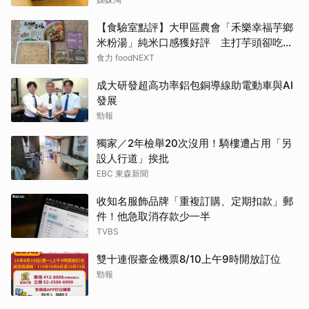
【食驗室點評】大甲區農會「禾樂幸福芋鄉
米粉湯」純米口感獲好評 主打芋頭卻吃不
到存在感
食力 foodNEXT
成大研發超高功率鋁包銅導線助電動車與AI
發展
勁報
獨家／2年檢舉20次沒用！騎樓遭占用「另
設人行道」挨批
EBC 東森新聞
收知名服飾品牌「重複訂購、定期扣款」郵
件！他急取消存款少一半
TVBS
雙十連假臺金機票8/10上午9時開放訂位
勁報