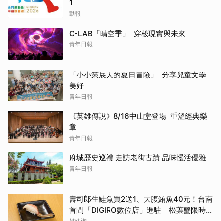
1
勁報
C-LAB「晴空季」 穿梭現實與未來
青年日報
「小小策展人的夏日冒險」 分享兒童文學
美好
青年日報
《英雄傳說》8/16中山堂登場 重溫經典樂
章
青年日報
府城歷史巡禮 走訪老街古蹟 品味慢活優雅
青年日報
壽司郎生鮭魚買2送1、大腹鮪魚40元！台南
首間「DIGIRO數位店」進駐 松葉蟹限時上
桌
姊妹淘