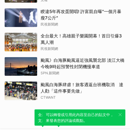
睽違5年再攻蛋開唱! 許富凱自曝"一個月暴
瘦7公斤"
民視新聞網
全台最大！高雄親子樂園開幕！首日引爆3
萬人潮
民視新聞網
颱風》白海豚颱風逼近強風襲北部 淡江大橋
今晚9時起預警性封閉機慢車道
SPN.新聞網
颱風白海豚肆虐！旅客遇返台班機取消 達
人勸「這件事要先做」
CTWANT
全新體驗！一鍵引用此內容，透過發布貼
可以轉發或引用此內容至自己的貼文中，
文來輕鬆表達個人立場。
來發表您的評論或觀點。