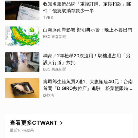
收知名服飾品牌「重複訂購、定期扣款」郵
件！他急取消存款少一半
TVBS
白海豚雨帶影響 鄭明典示警：晚上不要出門
EBC 東森新聞
獨家／2年檢舉20次沒用！騎樓遭占用「另
設人行道」挨批
EBC 東森新聞
壽司郎生鮭魚買2送1、大腹鮪魚40元！台南
首間「DIGIRO數位店」進駐 松葉蟹限時上
桌
姊妹淘
查看更多CTWANT
最近1小時結果