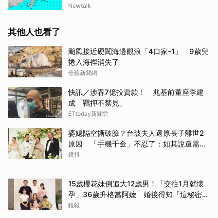
Newtalk
其他人也看了
颱風接近硬闖海邊觀浪「4口家-1」 9歲兒
捲入海裡消失了
壹蘋新聞網
快訊／涉吞7億投資款！ 兆基前董座李建
成「羈押不禁見」
ETtoday新聞雲
婆媳隔空撕破臉？台玻夫人還原長子離世2
原因 「手機千金」不忍了：如其說還需要
離開嗎？
鏡報
15歲櫻花妹倒追大12歲男！「交往1月就懷
孕」36歲升格當阿嬤 婚後得知「這秘密」
傻眼了
鏡報