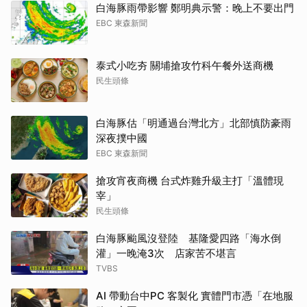
白海豚雨帶影響 鄭明典示警：晚上不要出門
EBC 東森新聞
泰式小吃夯 關埔搶攻竹科午餐外送商機
民生頭條
白海豚估「明通過台灣北方」北部慎防豪雨
深夜撲中國
EBC 東森新聞
搶攻宵夜商機 台式炸雞升級主打「溫體現
宰」
民生頭條
白海豚颱風沒登陸 基隆愛四路「海水倒
灌」一晚淹3次 店家苦不堪言
TVBS
AI 帶動台中PC 客製化 實體門市憑「在地服