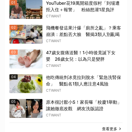
01
YouTuber花19萬開箱度假村「到場遭
拒入住＋報警」 粉絲怒灌1星負評
CTWANT
02
飛機餐發這果汁爆「廁所之亂」？乘客
崩潰：差點丟大臉 醫揭3類人別亂喝
CTWANT
03
47歲女腹痛送醫！1小時後竟誕下女
嬰 26歲女兒：以為只是變胖
CTWANT
04
他吃傳統剉冰竟拉到脫水「緊急洗腎保
命」 醫點名1類人應注意4風險
CTWANT
05
原本很討厭小S！家長曝「校慶1舉動」
讓她徹底改觀 網友洗版認證
CTWANT
查看更多