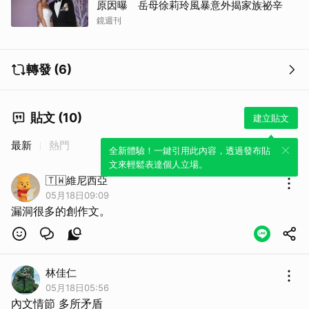
原因曝 岳母徐莉玲風暴意外揭家族祕辛
鏡週刊
轉發 (6)
貼文 (10)
建立貼文
最新
熱門
全新體驗！一鍵引用此內容，透過發布貼
文來輕鬆表達個人立場。
🇹🇼維尼西亞
取消
05月18日09:09
漏洞很多的創作文。
林佳仁
05月18日05:56
內文情節 多所矛盾