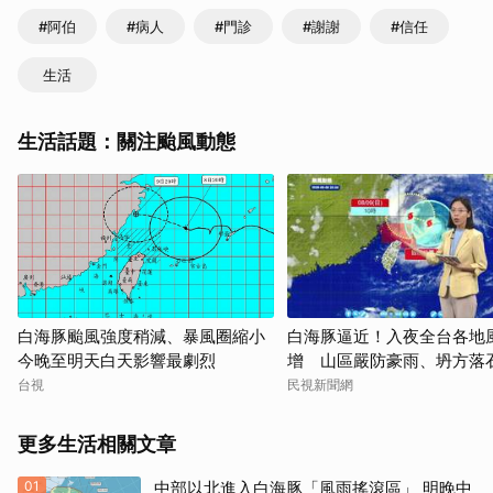
#阿伯
#病人
#門診
#謝謝
#信任
生活
生活話題：關注颱風動態
白海豚颱風強度稍減、暴風圈縮小
白海豚逼近！入夜全台各地
今晚至明天白天影響最劇烈
增 山區嚴防豪雨、坍方落
台視
民視新聞網
更多生活相關文章
01
中部以北進入白海豚「風雨搖滾區」 明晚中