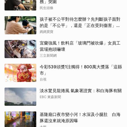
務」突圍
民生頭條
孩子被不公平對待怎麼辦？先判斷孩子面對
的是「不公平」，還是「正在受到傷害」？
處理方式完全不同
媽媽寶寶
宜蘭強風！飲料店「玻璃門被吹爆」女員工
當場抱頭嚇壞
三立新聞網
今彩539頭獎1注獨得！800萬大獎落「這縣
市」
台視
淡水驚見龍捲風 氣象署證實：和白海豚有關
EBC 東森新聞
基隆廟口夜市變小河！水深及小腿肚 白海
豚還沒來就淹原因曝
太報