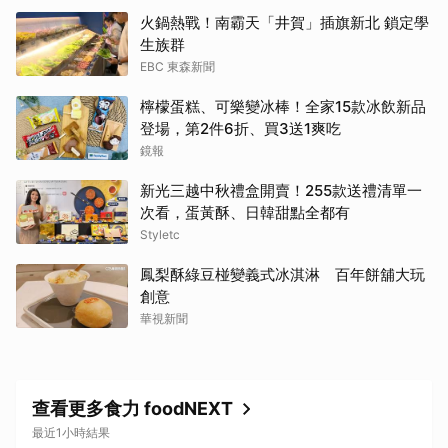
火鍋熱戰！南霸天「井賀」插旗新北 鎖定學
生族群
EBC 東森新聞
檸檬蛋糕、可樂變冰棒！全家15款冰飲新品
登場，第2件6折、買3送1爽吃
鏡報
新光三越中秋禮盒開賣！255款送禮清單一
次看，蛋黃酥、日韓甜點全都有
Styletc
鳳梨酥綠豆椪變義式冰淇淋 百年餅舖大玩
創意
華視新聞
查看更多食力 foodNEXT
最近1小時結果