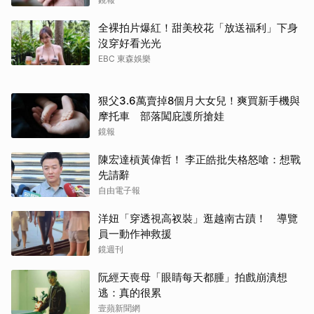
全裸拍片爆紅！甜美校花「放送福利」下身
沒穿好看光光
EBC 東森娛樂
狠父3.6萬賣掉8個月大女兒！爽買新手機與
摩托車 部落闖庇護所搶娃
鏡報
取消
陳宏達槓黃偉哲！ 李正皓批失格怒嗆：想戰
先請辭
自由電子報
洋妞「穿透視高衩裝」逛越南古蹟！ 導覽
員一動作神救援
鏡週刊
阮經天喪母「眼睛每天都腫」拍戲崩潰想
逃：真的很累
壹蘋新聞網