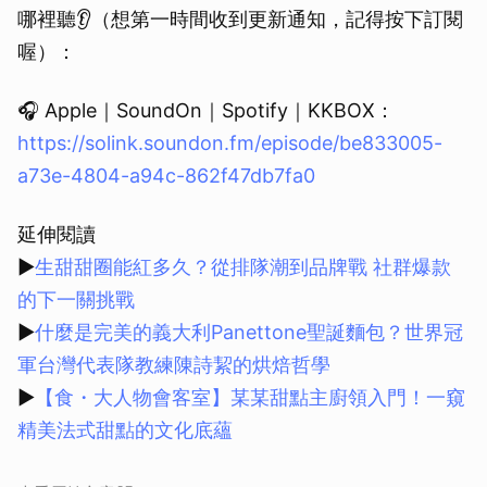
哪裡聽👂（想第一時間收到更新通知，記得按下訂閱
喔）：
🎧 Apple｜SoundOn｜Spotify｜KKBOX：
https://solink.soundon.fm/episode/be833005-
a73e-4804-a94c-862f47db7fa0
延伸閱讀
▶
生甜甜圈能紅多久？從排隊潮到品牌戰 社群爆款
的下一關挑戰
▶
什麼是完美的義大利Panettone聖誕麵包？世界冠
軍台灣代表隊教練陳詩絜的烘焙哲學
▶
【食・大人物會客室】某某甜點主廚領入門！一窺
精美法式甜點的文化底蘊