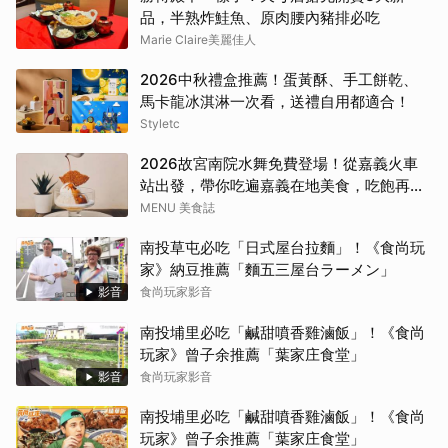
品，半熟炸鮭魚、原肉腰內豬排必吃
Marie Claire美麗佳人
2026中秋禮盒推薦！蛋黃酥、手工餅乾、
馬卡龍冰淇淋一次看，送禮自用都適合！
Styletc
2026故宮南院水舞免費登場！從嘉義火車
站出發，帶你吃遍嘉義在地美食，吃飽再去
看夜間展演，這周末就這樣安排吧！
MENU 美食誌
南投草屯必吃「日式屋台拉麵」！《食尚玩
家》納豆推薦「麵五三屋台ラーメン」
影音
食尚玩家影音
南投埔里必吃「鹹甜噴香雞滷飯」！《食尚
玩家》曾子余推薦「葉家庄食堂」
影音
食尚玩家影音
南投埔里必吃「鹹甜噴香雞滷飯」！《食尚
玩家》曾子余推薦「葉家庄食堂」