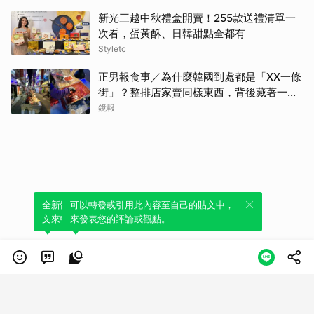
新光三越中秋禮盒開賣！255款送禮清單一
次看，蛋黃酥、日韓甜點全都有
Styletc
正男報食事／為什麼韓國到處都是「XX一條
街」？整排店家賣同樣東西，背後藏著一套
生意經
鏡報
全新體驗！一鍵引用此內容，透過發布貼
可以轉發或引用此內容至自己的貼文中，
文來輕鬆表達個人立場。
來發表您的評論或觀點。
類別
服務條款
隱私權政策
服務聲明