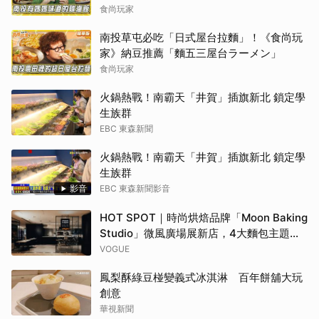
食尚玩家
南投草屯必吃「日式屋台拉麵」！《食尚玩
家》納豆推薦「麵五三屋台ラーメン」
食尚玩家
火鍋熱戰！南霸天「井賀」插旗新北 鎖定學
生族群
EBC 東森新聞
火鍋熱戰！南霸天「井賀」插旗新北 鎖定學
生族群
影音
EBC 東森新聞影音
HOT SPOT｜時尚烘焙品牌「Moon Baking
Studio」微風廣場展新店，4大麵包主題早
午餐、時令風味甜點，再定義你的用餐日常
VOGUE
鳳梨酥綠豆椪變義式冰淇淋 百年餅舖大玩
創意
華視新聞