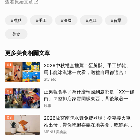
查看原始文章
#甜點
#手工
#法國
#經典
#背景
美食
更多美食相關文章
01
2026中秋禮盒推薦！蛋黃酥、手工餅乾、
馬卡龍冰淇淋一次看，送禮自用都適合！
Styletc
02
正男報食事／為什麼韓國到處都是「XX一條
街」？整排店家賣同樣東西，背後藏著一套
生意經
鏡報
03
2026故宮南院水舞免費登場！從嘉義火車
站出發，帶你吃遍嘉義在地美食，吃飽再去
看夜間展演，這周末就這樣安排吧！
MENU 美食誌