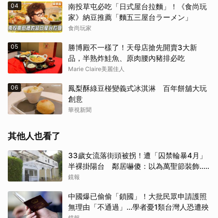
04
南投草屯必吃「日式屋台拉麵」！《食尚玩
家》納豆推薦「麵五三屋台ラーメン」
食尚玩家
05
勝博殿不一樣了！天母店搶先開賣3大新
品，半熟炸鮭魚、原肉腰內豬排必吃
Marie Claire美麗佳人
06
鳳梨酥綠豆椪變義式冰淇淋 百年餅舖大玩
創意
華視新聞
其他人也看了
33歲女流落街頭被拐！遭「囚禁輪暴4月」
半裸掛陽台 鄰居嚇傻：以為萬聖節裝飾...
主謀竟與妻小同住
鏡報
中國爆已偷偷「鎖國」！大批民眾申請護照
無理由「不通過」...學者憂1類台灣人恐遭殃
鏡報