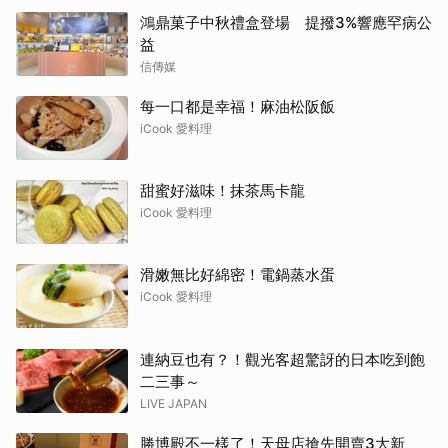
鴻鼎菓子中秋禮盒登場 提撥3%響應罕病公
益
信傳媒
每一口都是幸福！麻油松阪飯
iCook 愛料理
甜蜜好滋味！抹茶馬卡龍
iCook 愛料理
滑嫩無比好綿密！電鍋蒸水蛋
iCook 愛料理
連納豆也有？！觀光客超驚訝的日本吃到飽
二三事～
LIVE JAPAN
勝博殿不一樣了！天母店搶先開賣3大新