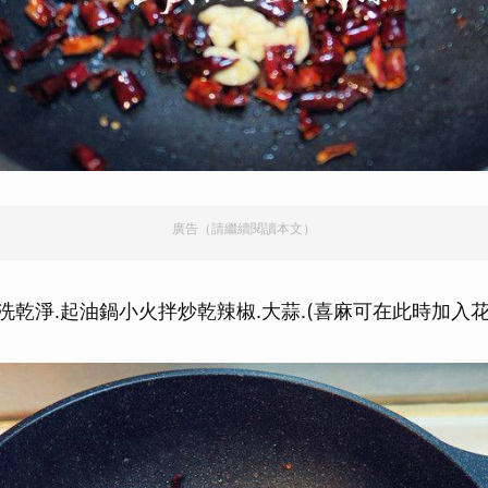
廣告（請繼續閱讀本文）
洗乾淨.起油鍋小火拌炒乾辣椒.大蒜.(喜麻可在此時加入花