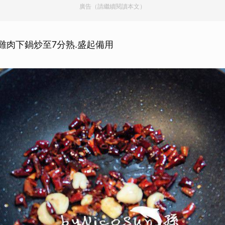
廣告（請繼續閱讀本文）
取消
雞肉下鍋炒至7分熟.盛起備用