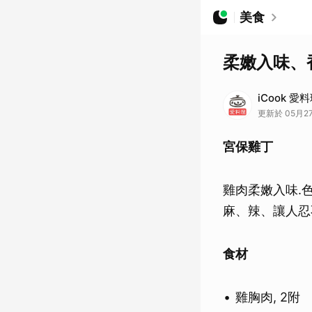
美食
柔嫩入味、
iCook 愛
更新於 05月27
宮保雞丁
雞肉柔嫩入味.
麻、辣、讓人忍
食材
雞胸肉, 2附