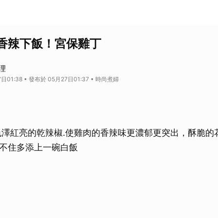
香辣下飯！宮保雞丁
料理
日01:38 • 發布於 05月27日01:37 • 時尚煮婦
色澤紅亮的乾辣椒.使雞肉的香辣味更濃郁更突出，酥脆的
不住多添上一碗白飯