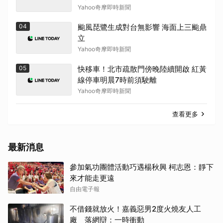
Yahoo奇摩即時新聞
04
颱風琵鷺生成對台無影響 海面上三颱鼎
立
Yahoo奇摩即時新聞
05
快移車！北市疏散門傍晚陸續開啟 紅黃
線停車明晨7時前須駛離
Yahoo奇摩即時新聞
查看更多
最新消息
參加氣功團體活動巧遇楊秋興 柯志恩：靜下
來才能走更遠
自由電子報
不借錢就放火！嘉義惡男2度火燒友人工
廠 落網辯：一時衝動