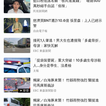
藍白粉造謠名醫「收民進黨錢」 嗆賭500
萬秒縮手自認「俗辣」
民視新聞網
慈濟買BNT遭詐10.6億 張景森：上人已經示
警
自由電子報
撞死1人肇逃！男大生也遭撞飛「多處骨折」
母淚：家快瓦解
EBC 東森新聞
「提袋裝嬰屍」重大突破！10多歲生母涉殺
人...身分是學生、沒產檢
太報
獨家／白海豚來襲！ 竹縣雨勢強烈 醫挺進
司馬庫斯義診
影音
EBC 東森新聞影音
獨家／白海豚來襲！ 竹縣雨勢強烈 醫挺進
司馬庫斯義診