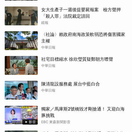
女大生產子一週後提嬰屍報案 檢方聲押
「殺人罪」法院裁定請回
鏡報
〈社論〉賴政府南海政策軟弱恐將傷害國家
主權
中華日報
社宅目標縮水 徐欣瑩質疑鄭朝方噤聲
中華日報
陳清龍設服務處 展台中藍白合
中華日報
獨家／馬庫斯2號橋毀才剛搶通！ 又迎白海
豚挑戰
影音
EBC 東森新聞影音