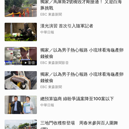
獨家／馬庫斯2號橋毀才剛搶通！ 又迎白海
豚挑戰
EBC 東森新聞
漢光演習 首次引入隨軍記者
中華日報
獨家／以為男子熱心報路 小琉球看海龜產卵
錢被偷
影音
EBC 東森新聞影音
獨家／以為男子熱心報路 小琉球看海龜產卵
錢被偷
EBC 東森新聞
總預算協商 綠盼爭議案降至100案以下
中華日報
三地門收穫祭登場 周春米參與百人圍舞