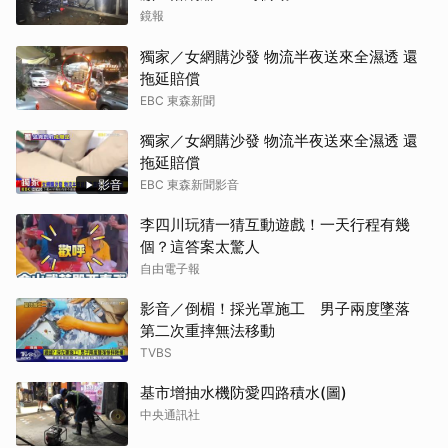
鏡報
獨家／女網購沙發 物流半夜送來全濕透 還
拖延賠償
EBC 東森新聞
獨家／女網購沙發 物流半夜送來全濕透 還
拖延賠償
影音
EBC 東森新聞影音
李四川玩猜一猜互動遊戲！一天行程有幾
個？這答案太驚人
自由電子報
影音／倒楣！採光罩施工 男子兩度墜落
第二次重摔無法移動
TVBS
基市增抽水機防愛四路積水(圖)
中央通訊社