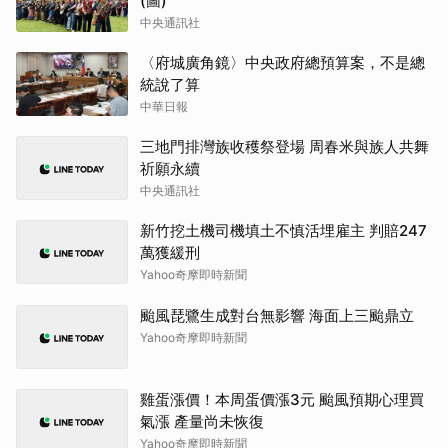
(圖)
中央通訊社
〈府城廣角鏡〉中央政府總預算案，不是總
統說了算
中華日報
三地門排灣族收穫祭登場 周春米與族人共舞
祈願永續
中央通訊社
新竹挖土機司機填土不慎活埋雇主 判賠247
萬獲緩刑
Yahoo奇摩即時新聞
颱風琵鷺生成對台無影響 海面上三颱鼎立
Yahoo奇摩即時新聞
雞蛋漲價！本周蛋價漲3元 颱風預期心理買
氣漲 產量尚未恢復
Yahoo奇摩即時新聞