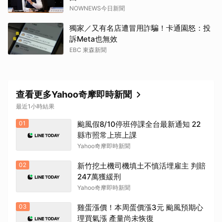
NOWNEWS今日新聞
獨家／又有名店遭冒用詐騙！卡通園怒：投
訴Meta也無效
EBC 東森新聞
查看更多Yahoo奇摩即時新聞
最近1小時結果
01
颱風假8/10停班停課全台最新通知 22
縣市照常上班上課
Yahoo奇摩即時新聞
02
新竹挖土機司機填土不慎活埋雇主 判賠
247萬獲緩刑
Yahoo奇摩即時新聞
03
雞蛋漲價！本周蛋價漲3元 颱風預期心
理買氣漲 產量尚未恢復
取消