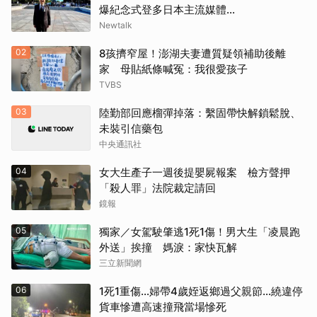
爆紀念式登多日本主流媒體...
Newtalk
02
8孩擠窄屋！澎湖夫妻遭質疑領補助後離
家 母貼紙條喊冤：我很愛孩子
TVBS
03
陸勤部回應榴彈掉落：繫固帶快解鎖鬆脫、
未裝引信藥包
中央通訊社
04
女大生產子一週後提嬰屍報案 檢方聲押
「殺人罪」法院裁定請回
鏡報
05
獨家／女駕駛肇逃1死1傷！男大生「凌晨跑
外送」挨撞 媽淚：家快瓦解
三立新聞網
06
1死1重傷…婦帶4歲姪返鄉過父親節…繞違停
貨車慘遭高速撞飛當場慘死