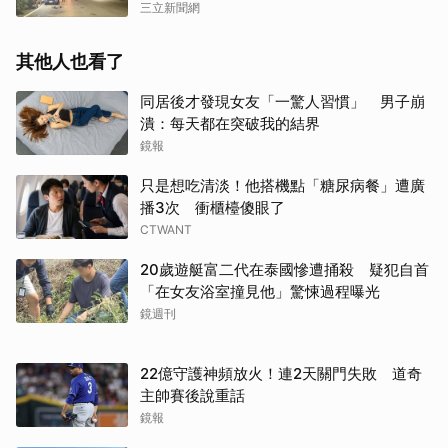
三立新聞網
其他人也看了
同居後才發現女友「一驚人習慣」 男子崩
潰：每天都在突破我的結界
鏡報
只是想吃清淡！他搭機點「糖尿病餐」遭廣
播3次 衝櫃檯傻眼了
CTWANT
20歲遊艇富二代在泰國慘遭捅殺 疑犯自首
「在女友浴室撞見他」驚悚過程曝光
鏡週刊
22億守護神頻放火！連2天關門失敗 道奇
主帥賽後說重話
鏡報