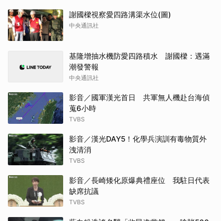
謝國樑視察愛四路溝渠水位(圖)
中央通訊社
基隆增抽水機防愛四路積水 謝國樑：遇滿
潮發警報
中央通訊社
影音／國軍漢光首日 共軍無人機赴台海偵
蒐6小時
TVBS
影音／漢光DAY5！化學兵演訓有毒物質外
洩清消
TVBS
影音／長崎矮化原爆典禮座位 我駐日代表
缺席抗議
TVBS