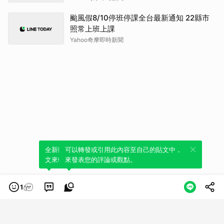
颱風假8/10停班停課全台最新通知 22縣市
照常上班上課
Yahoo奇摩即時新聞
全新體驗！一鍵引用此內容，透過發布貼
可以轉發或引用此內容至自己的貼文中，
文來輕鬆表達個人立場。
來發表您的評論或觀點。
1
類別
服務條款
隱私權政策
服務聲明