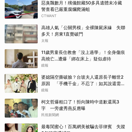
惡臭飄數月！殯儀館藏50多具遺體未冷藏
警查看已嚴重腐爛爬滿蛆
CTWANT
高雄人氣「公關男模」全裸陳屍床緣 失聯
多天！房東1直覺破門
太報
11歲男童長住教會「沒上過學」！全身傷痕
高燒亡…遭爆「綁在床上」疑似虐待
鏡報
婆媳隔空撕破臉？台玻夫人還原長子離世2
原因 「手機千金」不忍了：如其說還需要
離開嗎？
鏡報
柯文哲爆粗口了！拒向陳時中道歉還罵3
字 一旁盧秀燕反應曝
民視新聞網
最毒閨蜜心！百萬網美被騙去菲律賓 失蹤