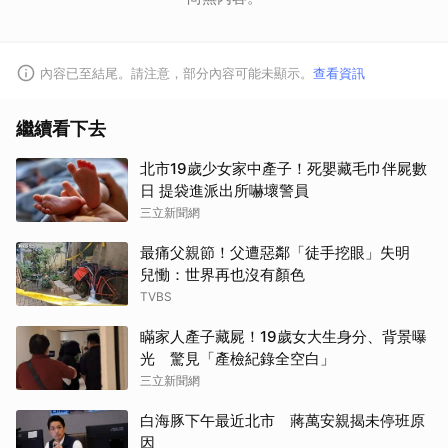
內容已至結尾。請注意，部分內容可能未顯示。
查看資訊
繼續看下去
北市19歲少女家中產子！死嬰藏毛巾伴屍數
日 提袋進派出所嚇壞警員
三立新聞網
最痛父親節！父遭惡鄰「徒手挖眼」失明
兒慟：世界再也沒有顏色
TVBS
瞞家人產子藏屍！19歲女大生身分、背景曝
光 驚見「產檢紀錄全空白」
三立新聞網
白海豚下午最近北市 蔣萬安親揭未停班原
因