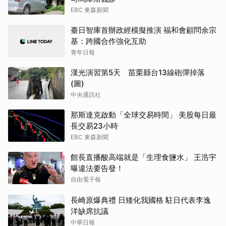
EBC 東森新聞
臺日智庫首辦政經模擬推演 福和會顧問余宗
基：跨國合作強化互助
青年日報
漢光演習第5天 苗栗縣台13線砲彈掉落
(圖)
中央通訊社
那斯達克啟動「全球交易時間」 美股每日最
長交易23小時
EBC 東森新聞
館長直播酸高端就是「生理食鹽水」 王浩宇
曝違法要告發！
自由電子報
長崎原爆典禮 日矮化我國格 駐日代表李逸
洋缺席抗議
中華日報