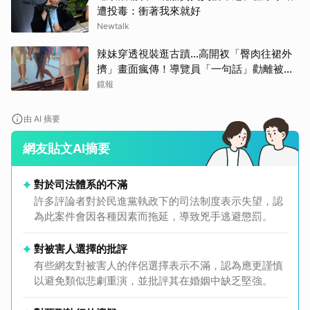
遭投毒：衝著我來就好
Newtalk
辣妹穿透視裝逛古蹟…高開衩「臀肉往裙外
擠」畫面瘋傳！導覽員「一句話」勸離被狂
讚
鏡報
由 AI 摘要
網友貼文AI摘要
對於司法體系的不滿
許多評論者對於民進黨執政下的司法制度表示失望，認
為此案件會因各種因素而拖延，導致兇手逃避懲罰。
對被害人選擇的批評
有些網友對被害人的伴侶選擇表示不滿，認為應更謹慎
以避免類似悲劇重演，並批評其在婚姻中缺乏堅強。