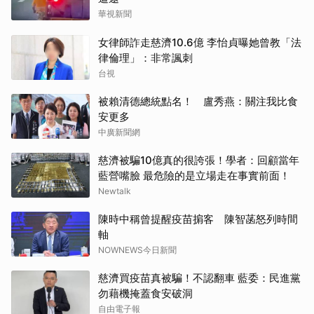
華視新聞
女律師詐走慈濟10.6億 李怡貞曝她曾教「法
律倫理」：非常諷刺
台視
被賴清德總統點名！ 盧秀燕：關注我比食
安更多
中廣新聞網
慈濟被騙10億真的很誇張！學者：回顧當年
藍營嘴臉 最危險的是立場走在事實前面！
Newtalk
陳時中稱曾提醒疫苗掮客 陳智菡怒列時間
軸
NOWNEWS今日新聞
慈濟買疫苗真被騙！不認翻車 藍委：民進黨
勿藉機掩蓋食安破洞
自由電子報