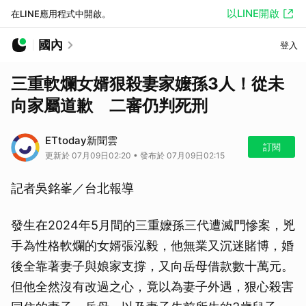
以LINE開啟
在LINE應用程式中開啟。
國內
登入
三重軟爛女婿狠殺妻家嬤孫3人！從未
向家屬道歉 二審仍判死刑
ETtoday新聞雲
訂閱
更新於 07月09日02:20 • 發布於 07月09日02:15
記者吳銘峯／台北報導
發生在2024年5月間的三重嬤孫三代遭滅門慘案，兇
手為性格軟爛的女婿張泓毅，他無業又沉迷賭博，婚
後全靠著妻子與娘家支撐，又向岳母借款數十萬元。
但他全然沒有改過之心，竟以為妻子外遇，狠心殺害