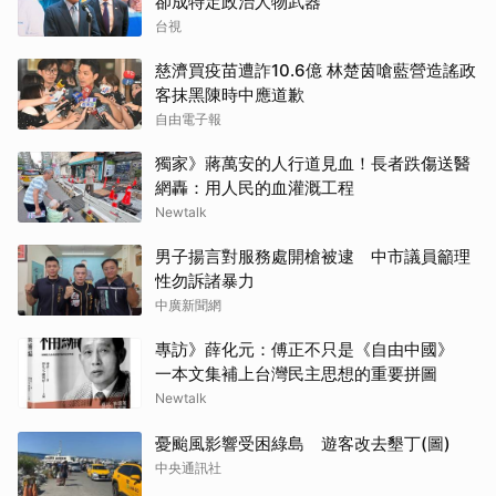
卻成特定政治人物武器
台視
慈濟買疫苗遭詐10.6億 林楚茵嗆藍營造謠政
客抹黑陳時中應道歉
自由電子報
獨家》蔣萬安的人行道見血！長者跌傷送醫
網轟：用人民的血灌溉工程
Newtalk
男子揚言對服務處開槍被逮 中市議員籲理
性勿訴諸暴力
中廣新聞網
專訪》薛化元：傅正不只是《自由中國》
一本文集補上台灣民主思想的重要拼圖
Newtalk
憂颱風影響受困綠島 遊客改去墾丁(圖)
中央通訊社