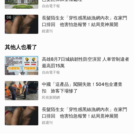
自由電子報
06
長髮陌生女「穿性感黑絲漁網內衣」在家門
口排回 他害怕急報警！結局竟神展開
鏡週刊
其他人也看了
高雄8月7日城鎮韌性防空演習 人車管制違者
最高罰15萬
自由電子報
中國「這產品」闖關失敗！504包全遭查
扣 旅客下場慘了
民視新聞網
長髮陌生女「穿性感黑絲漁網內衣」在家門
口排回 他害怕急報警！結局竟神展開
鏡週刊