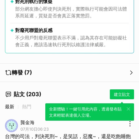
對死刑執行的懷疑
部分網友擔心即使判決死刑，實際執行可能會因司法體
系而延遲，質疑是否會真正落實懲罰。
對廢死聯盟的反感
不少用戶對廢死聯盟表示不滿，認為其存在可能妨礙社
會正義，應該迅速執行死刑以維護法律威嚴。
轉發 (7)
貼文 (203)
建立貼文
最新
熱門
全新體驗！一鍵引用此內容，透過發布貼
文來輕鬆表達個人立場。
龔金海
07月10日06:23
台灣的司法，判決死刑~，是笑話，惡魔~，還是吃飽睡飽