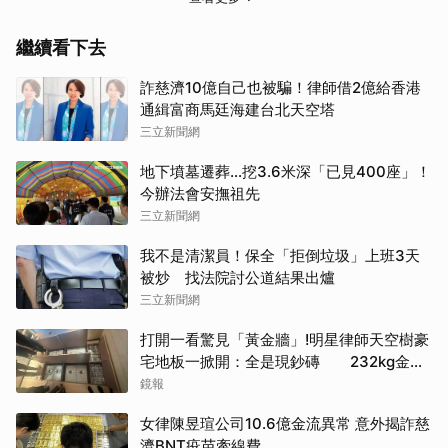
繼續看下去
詐慈濟10億自己也被騙！律師借2億給香港
通緝富商馬廷海建台北天空塔
三立新聞網
地下墳墓遷葬…挖3.6米深「已見400座」！
今辦法會安撫祖先
三立新聞網
我不是清潔員！保全「拒倒垃圾」上班3天
被炒 找法院討公道結果出爐
三立新聞網
打開一看驚見「黃金牆」!明星律師天空樹豪
宅地板一掀開：全是現鈔磚 232kg金山
震撼影像曝
鏡報
女律陳昱瑄公司10.6億金流異常 意外揭詐慈
濟BNT疫苗牽線費