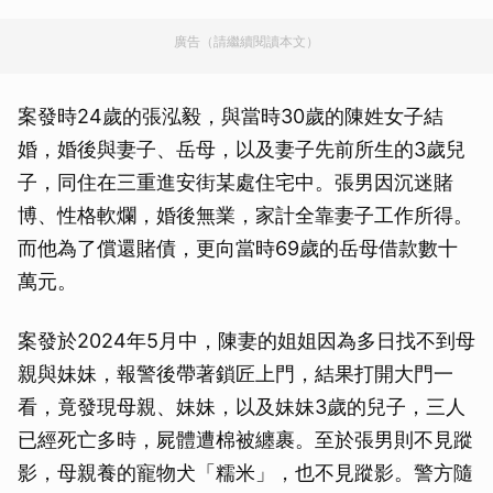
廣告（請繼續閱讀本文）
案發時24歲的張泓毅，與當時30歲的陳姓女子結
婚，婚後與妻子、岳母，以及妻子先前所生的3歲兒
子，同住在三重進安街某處住宅中。張男因沉迷賭
博、性格軟爛，婚後無業，家計全靠妻子工作所得。
而他為了償還賭債，更向當時69歲的岳母借款數十
萬元。
案發於2024年5月中，陳妻的姐姐因為多日找不到母
親與妹妹，報警後帶著鎖匠上門，結果打開大門一
看，竟發現母親、妹妹，以及妹妹3歲的兒子，三人
已經死亡多時，屍體遭棉被纏裹。至於張男則不見蹤
影，母親養的寵物犬「糯米」，也不見蹤影。警方隨