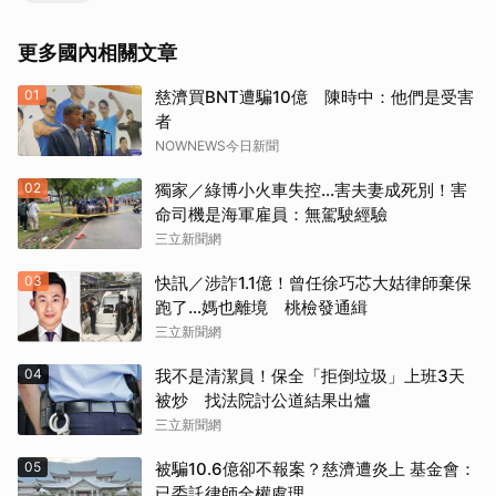
更多國內相關文章
01
慈濟買BNT遭騙10億 陳時中：他們是受害
者
NOWNEWS今日新聞
02
獨家／綠博小火車失控…害夫妻成死別！害
命司機是海軍雇員：無駕駛經驗
三立新聞網
03
快訊／涉詐1.1億！曾任徐巧芯大姑律師棄保
跑了…媽也離境 桃檢發通緝
三立新聞網
04
我不是清潔員！保全「拒倒垃圾」上班3天
被炒 找法院討公道結果出爐
三立新聞網
05
被騙10.6億卻不報案？慈濟遭炎上 基金會：
已委託律師全權處理