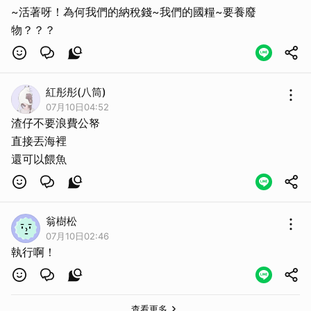
~活著呀！為何我們的納稅錢~我們的國糧~要養廢
物？？？
紅彤彤(八筒)
07月10日04:52
渣仔不要浪費公帑
直接丟海裡
還可以餵魚
取消
翁樹松
07月10日02:46
執行啊！
查看更多