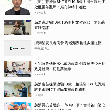
（影）慈濟買BNT遭詐10.6億！周永鴻批江
啟臣當年亂罵：應向陳時中道歉
Newtalk
慈濟遭詐騙10億！綠嗆柯文哲道歉 陳智菡
直呼荒謬
Newtalk
澎湖望安長者病發 海巡漏夜馳往救援送醫
中央通訊社
社宅政策傳縮水七成內政部不認 民團今再批
政見跳票、切割蔡路線
Newtalk
慈濟疫苗採購遭騙10億 賴瑞隆：柯志恩應
該要跟陳時中跟民進黨政府道歉
信傳媒
慈濟買疫苗遭詐！ 陳時中嘆：當時苦口婆心