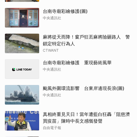
台南寺廟彩繪修護(圖)
中央通訊社
麻將從天而降！窗戶狂丟麻將險砸路人 警
鎖定特定行為人
CTWANT
台南寺廟彩繪修護 重現藝術風華
中央通訊社
颱風外圍環流影響 台東岸邊現長浪(圖)
中央通訊社
真相終重見天日！當年遭藍白狂轟「阻慈濟
買疫苗」陳時中長文感慨發聲
自由電子報