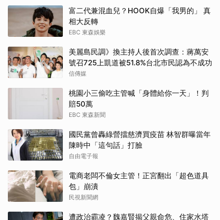
富二代兼混血兒？HOOK自爆「我男的」 真
相大反轉
EBC 東森娛樂
美麗島民調》換主持人後首次調查：蔣萬安
號召725上凱道被51.8%台北市民認為不成功
信傳媒
桃園小三偷吃主管喊「身體給你一天」！判
賠50萬
EBC 東森新聞
國民黨曾轟綠營擋慈濟買疫苗 林智群曝當年
陳時中「這句話」打臉
自由電子報
電商老闆不倫女主管！正宮翻出「超色道具
包」崩潰
民視新聞網
遭政治霸凌？魏嘉賢揭父親命危、住家水塔