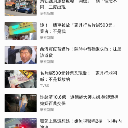
男朝議員服務處喊「開槍」 稱「理念不
同」二度出現
華視新聞
詭！ 機車被放「家具行名片綁500元」
業者：不是我
華視新聞
慈濟買疫苗遭詐！陳時中昔勸退失敗：抹黑
該道歉
華視新聞
名片綁500元鈔票又現蹤！ 家具行老闆
喊：不是我放的
TVBS
詐慈濟10.6億 道德經大師夫婦.律師遭押
媳婦百萬交保
華視新聞
毒駕上路還想逃！嫌無視警鳴2槍 1小時內
遭逮