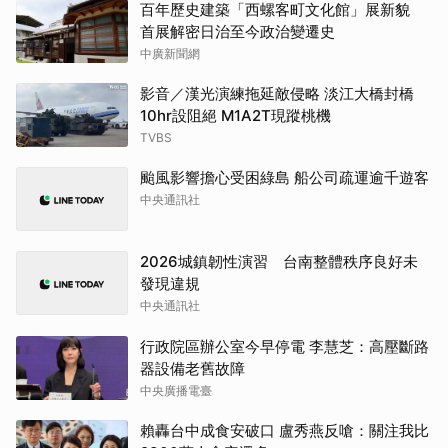
百年歷史建築「西螺客町文化館」展新貌
首展解密日治至今政治變遷史
中廣新聞網
影音／漢光演練拖延敵侵略 淡江大橋封橋
10hr設阻絕 M1A2T現蹤桃機
TVBS
颱風影響擔心受困綠島 船公司疏運逾千遊客
中央通訊社
2026城鎮韌性演習 台南整體秩序良好未
發現違規
中央通訊社
行政院區辦公室今早停電 李慧芝：高壓斷路
器設備老舊故障
中央廣播電臺
賴轟台中成食安破口 盧秀燕反嗆：關注我比