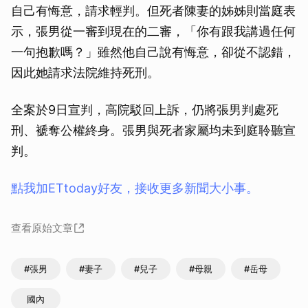
自己有悔意，請求輕判。但死者陳妻的姊姊則當庭表
示，張男從一審到現在的二審，「你有跟我講過任何
一句抱歉嗎？」雖然他自己說有悔意，卻從不認錯，
因此她請求法院維持死刑。
全案於9日宣判，高院駁回上訴，仍將張男判處死
刑、褫奪公權終身。張男與死者家屬均未到庭聆聽宣
判。
點我加ETtoday好友，接收更多新聞大小事。
查看原始文章
#張男
#妻子
#兒子
#母親
#岳母
國內