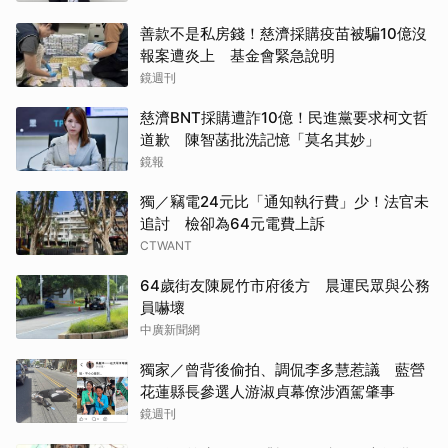
善款不是私房錢！慈濟採購疫苗被騙10億沒
報案遭炎上 基金會緊急說明
鏡週刊
慈濟BNT採購遭詐10億！民進黨要求柯文哲
道歉 陳智菡批洗記憶「莫名其妙」
鏡報
獨／竊電24元比「通知執行費」少！法官未
追討 檢卻為64元電費上訴
CTWANT
64歲街友陳屍竹市府後方 晨運民眾與公務
員嚇壞
中廣新聞網
獨家／曾背後偷拍、調侃李多慧惹議 藍營
花蓮縣長參選人游淑貞幕僚涉酒駕肇事
鏡週刊