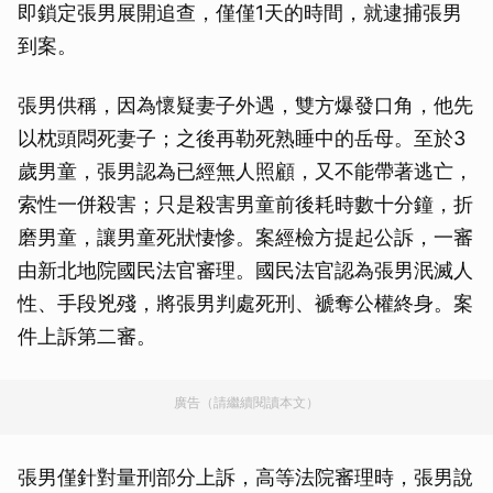
即鎖定張男展開追查，僅僅1天的時間，就逮捕張男
到案。
張男供稱，因為懷疑妻子外遇，雙方爆發口角，他先
以枕頭悶死妻子；之後再勒死熟睡中的岳母。至於3
歲男童，張男認為已經無人照顧，又不能帶著逃亡，
索性一併殺害；只是殺害男童前後耗時數十分鐘，折
磨男童，讓男童死狀悽慘。案經檢方提起公訴，一審
由新北地院國民法官審理。國民法官認為張男泯滅人
性、手段兇殘，將張男判處死刑、褫奪公權終身。案
件上訴第二審。
廣告（請繼續閱讀本文）
張男僅針對量刑部分上訴，高等法院審理時，張男說