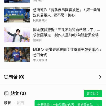
Styletc
慈濟遭詐「昔防疫男團再被挖」！羅一鈞近
況判若兩人…網不忍：擔心
民視新聞網
同劇演員驚覺「王凱不知道自己過世了」...
求菩薩帶走 製作人靈前喊1句話惹哭全場
鏡週刊
MLB/才去道奇就後悔？道奇新王牌史庫柏：
想回老虎
中天電視台
轉發 (0)
貼文 (3)
建立貼文
最新
熱門
全新體驗！一鍵引用此內容，透過發布貼