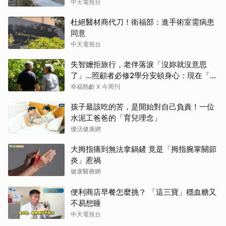
中天電視台
杜絕醫材商代刀！衛福部：進手術室需病患
同意
中天電視台
失智嬤拒旅行，老伴落淚「沒妳就沒意思
了」…照顧者必修2學分安頓身心：現在「這
樣」就好了
幸福熟齡 X 今周刊
孩子最該吃的苦，是開始對自己負責！一位
水泥工爸爸的「育兒理念」
優活健康網
大拇指痛到無法拿鍋鏟 竟是「拇指腕掌關節
炎」惹禍
健康醫療網
便利商店早餐怎麼挑？ 「這三寶」穩血糖又
不易想睡
中天電視台