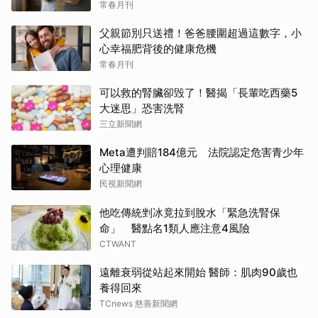
常春月刊
父親節別只送禮！爸爸腰圍超過這數字，小
心幸福肥背後的健康危機
常春月刊
可以救的腎臟卻毁了！醫揭「長輩吃西藥5
大迷思」恐害洗腎
三立新聞網
Meta遭判賠184億元 法院認定危害青少年
心理健康
民視新聞網
他吃傳統剉冰竟拉到脫水「緊急洗腎保
命」 醫點名1類人應注意4風險
CTWANT
遠離衰弱從站起來開始 醫師：肌肉90歲也
養得回來
TCnews 慈善新聞網