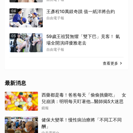
04
王彥程10萬鎂奇蹟 值一紙洋將合約
自由電子報
05
59歲王祖賢無懼「雙下巴」見客！ 氣
場全開演繹優雅老去
自由電子報
查看更多
最新消息
西藥都是毒！爸爸每天「偷偷挑藥吃」 女
兒崩潰：明明每天盯著他…醫師揭5大迷思
鏡報
健保大變革！慢性病治療將「不同工不同
酬」
中天電視台