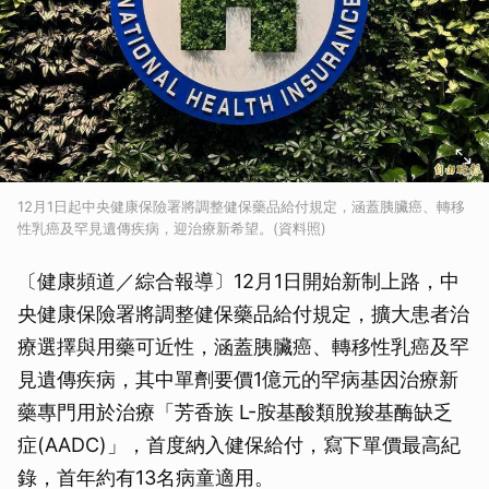
12月1日起中央健康保險署將調整健保藥品給付規定，涵蓋胰臟癌、轉移
性乳癌及罕見遺傳疾病，迎治療新希望。(資料照)
〔健康頻道／綜合報導〕12月1日開始新制上路，中
央健康保險署將調整健保藥品給付規定，擴大患者治
療選擇與用藥可近性，涵蓋胰臟癌、轉移性乳癌及罕
見遺傳疾病，其中單劑要價1億元的罕病基因治療新
藥專門用於治療「芳香族 L-胺基酸類脫羧基酶缺乏
症(AADC)」，首度納入健保給付，寫下單價最高紀
錄，首年約有13名病童適用。