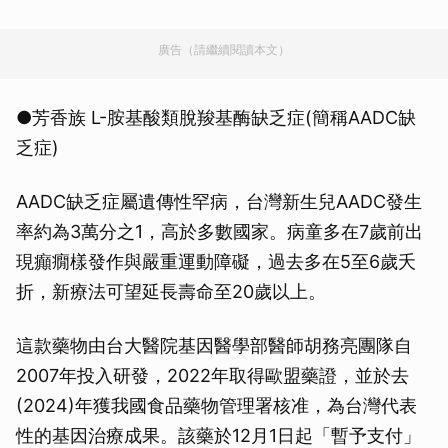
廣告（請繼續閱讀本文）
●芳香族 L-胺基酸類脫羧基酶缺乏症(簡稱AADC缺
乏症)
AADC缺乏症屬遺傳性罕病，台灣新生兒AADC發生
率約為3萬分之1，高於多數國家。病童多在7歲前出
現癲癇樣發作與嚴重運動障礙，過去多在5至6歲夭
折，新療法可望延長壽命至20歲以上。
這款藥物由台大醫院基因醫學部醫師胡務亮團隊自
2007年投入研發，2022年取得歐盟藥證，並於去
(2024)年獲我國食品藥物管理署核准，為台灣代表
性的基因治療成果。該藥於12月1日起「暫予支付」