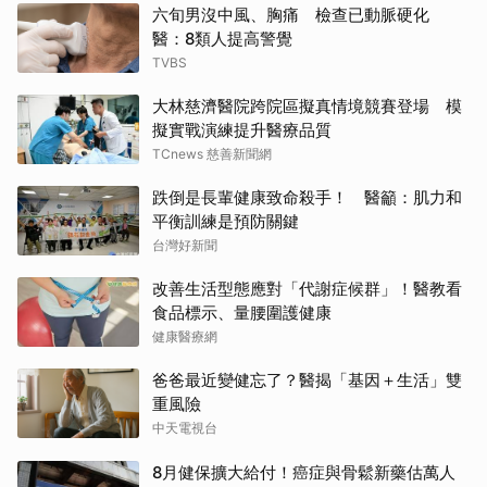
六旬男沒中風、胸痛 檢查已動脈硬化
醫：8類人提高警覺
TVBS
大林慈濟醫院跨院區擬真情境競賽登場 模
擬實戰演練提升醫療品質
TCnews 慈善新聞網
跌倒是長輩健康致命殺手！ 醫籲：肌力和
平衡訓練是預防關鍵
台灣好新聞
改善生活型態應對「代謝症候群」！醫教看
食品標示、量腰圍護健康
健康醫療網
爸爸最近變健忘了？醫揭「基因＋生活」雙
重風險
中天電視台
8月健保擴大給付！癌症與骨鬆新藥估萬人