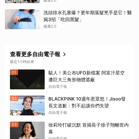
健康2.0
洗頭排水孔塞爆？更年期落髮兇手是它！醫
揭3招「吃回黑髮」
健康2.0
查看更多自由電子報
最近1小時結果
01
駭人！美公布UFO新檔案 阿富汗星空
遭巨大三角形物體遮蔽
自由電子報
02
BLACKPINK 10週年惹眾怒！Jisoo發
長文道歉：對不起讓你們失望
自由電子報
03
徐莉玲打破沉默 首揭長子徐子翔離世內
幕
自由電子報