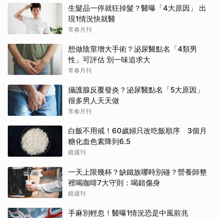
生髮品一停就狂掉髮？醫曝「4大原因」 出
現1情況快就醫
常春月刊
想做陰莖增大手術？泌尿醫點名「4類男
性」可評估 別一味追求大
常春月刊
攝護腺反覆發炎？泌尿醫點名「5大原因」
很多男人天天做
常春月刊
白飯不用戒！60歲婦只改吃飯順序 3個月
糖化血色素降到6.5
鏡週刊
一天上限幾杯？缺鐵族哪時別碰？營養師整
裡喝咖啡7大守則：喝錯傷身
鏡週刊
手麻別輕忽！醫曝1情況恐是中風前兆