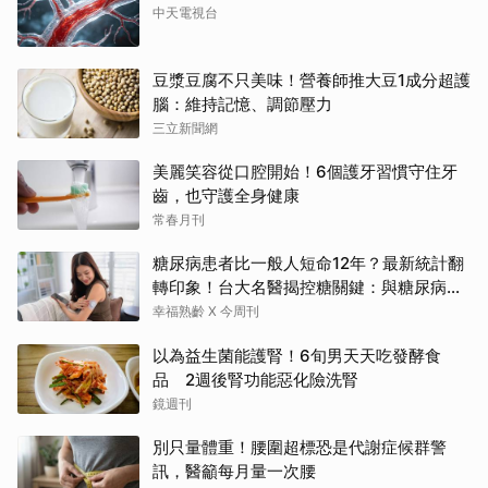
中天電視台
豆漿豆腐不只美味！營養師推大豆1成分超護
腦：維持記憶、調節壓力
三立新聞網
美麗笑容從口腔開始！6個護牙習慣守住牙
齒，也守護全身健康
常春月刊
糖尿病患者比一般人短命12年？最新統計翻
轉印象！台大名醫揭控糖關鍵：與糖尿病為
友、天長地久
幸福熟齡 X 今周刊
以為益生菌能護腎！6旬男天天吃發酵食
品 2週後腎功能惡化險洗腎
鏡週刊
別只量體重！腰圍超標恐是代謝症候群警
訊，醫籲每月量一次腰