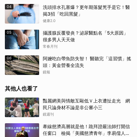
04
洗頭排水孔塞爆？更年期落髮兇手是它！醫
揭3招「吃回黑髮」
健康2.0
05
攝護腺反覆發炎？泌尿醫點名「5大原因」
很多男人天天做
常春月刊
06
阿嬤吃白帶魚防失智！ 醫聽完「這習慣」搖
頭：黃金營養全流失
鏡報
其他人也看了
豔麗網美與情敵互毆低Ｖ上衣遭扯走光 網
民只論身材不論是非公審小三
鏡週刊
牽線慈濟高層就是他！跪拜證嚴法師打開信
任窗口 檢揭「美國慈濟青年」李易儒人脈