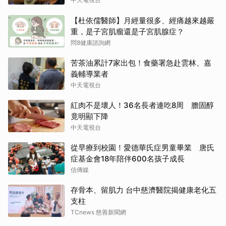
【杜依儒醫師】月經量很多、經痛越來越嚴
重，是子宮肌瘤還是子宮肌腺症？
問8健康諮詢網
苦茶油累計7家出包！食藥署急赴雲林、嘉
義輔導業者
中天電視台
紅肉不是壞人！36名長者連吃8周 膽固醇
竟明顯下降
中天電視台
從早療到校園！愛德華氏症男童畢業 唐氏
症基金會18年陪伴600名孩子成長
信傳媒
存骨本、留肌力 台中慈濟醫院揭健康老化五
支柱
TCnews 慈善新聞網