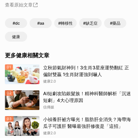
查看原始文章
#dc
#aa
#轉移性
#缺乏症
#藥品
健康
更多健康相關文章
01
立秋節氣財神到！3生肖3星座運勢翻紅 正
偏財雙贏 1生肖財運強到嚇人
健康2.0
02
AI短劇攻陷銀髮族！精神科醫師解析「沉迷
短劇」4大心理原因
信傳媒
03
小禎養肝祕方曝光！脂肪肝全消失？海帶海
瓜子可護肝 醫曝最強肝修復是「這招」
健康2.0