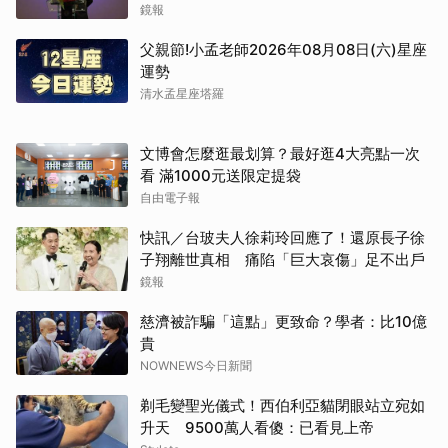
網絡
鏡報
父親節!小孟老師2026年08月08日(六)星座
運勢
清水孟星座塔羅
文博會怎麼逛最划算？最好逛4大亮點一次
看 滿1000元送限定提袋
自由電子報
快訊／台玻夫人徐莉玲回應了！還原長子徐
子翔離世真相 痛陷「巨大哀傷」足不出戶
鏡報
慈濟被詐騙「這點」更致命？學者：比10億
貴
NOWNEWS今日新聞
剃毛變聖光儀式！西伯利亞貓閉眼站立宛如
升天 9500萬人看傻：已看見上帝