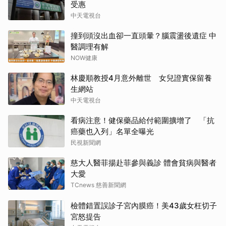
受惠
中天電視台
撞到頭沒出血卻一直頭暈？腦震盪後遺症 中
醫調理有解
NOW健康
林慶順教授4月意外離世 女兒證實保留養
生網站
中天電視台
看病注意！健保藥品給付範圍擴增了 「抗
癌藥也入列」名單全曝光
民視新聞網
慈大人醫菲揚赴菲參與義診 體會貧病與醫者
大愛
TCnews 慈善新聞網
檢體錯置誤診子宮內膜癌！美43歲女枉切子
宮怒提告