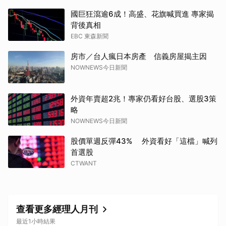
國巨狂瀉逾6成！高盛、花旗喊買進 專家揭
背後真相
EBC 東森新聞
房市／台人瘋日本房產 信義房屋揭主因
NOWNEWS今日新聞
外資年賣超2兆！專家仍看好台股、選股3策
略
NOWNEWS今日新聞
股價單週反彈43% 外資看好「這檔」喊列
首選股
CTWANT
查看更多經理人月刊
最近1小時結果