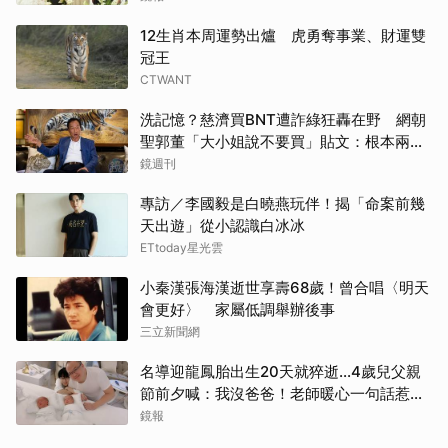
12生肖本周運勢出爐 虎勇奪事業、財運雙
冠王
CTWANT
洗記憶？慈濟買BNT遭詐綠狂轟在野 網朝
聖郭董「大小姐說不要買」貼文：根本兩碼
事
鏡週刊
專訪／李國毅是白曉燕玩伴！揭「命案前幾
天出遊」從小認識白冰冰
ETtoday星光雲
小秦漢張海漢逝世享壽68歲！曾合唱〈明天
會更好〉 家屬低調舉辦後事
三立新聞網
名導迎龍鳳胎出生20天就猝逝...4歲兒父親
節前夕喊：我沒爸爸！老師暖心一句話惹哭
遺孀
鏡報