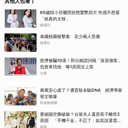
其他人也看了
69歲陸小芬曬照狀態驚艷四方 性感不想遮
「姐真的太辣」
鏡週刊
泰國校園槍擊案 至少兩人受傷
路透社
慈濟被騙10億！郭台銘證詞揭「疫苗掮客」
也曾來找他 曝1原因沒上當
太報
蔣萬安心虛了？遭質疑未驗DNA 經濟學家
發文嗆爆
民視新聞網
婆媳隔空撕破臉？台玻夫人還原長子離世2
原因 「手機千金」不忍了：如其說還需要
離開嗎？
鏡報