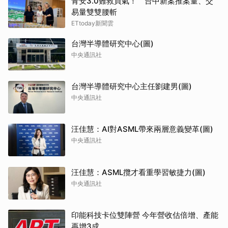
青安3.0難救買氣！ 台中新案推案量、交
易量雙雙腰斬
ETtoday新聞雲
台灣半導體研究中心(圖)
中央通訊社
台灣半導體研究中心主任劉建男(圖)
中央通訊社
汪佳慧：AI對ASML帶來兩層意義變革(圖)
中央通訊社
汪佳慧：ASML攬才看重學習敏捷力(圖)
中央通訊社
印能科技卡位雙陣營 今年營收估倍增、產能
再增3成