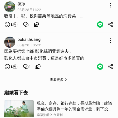
保玲
03月28日11:22
吸引中、彰、投與苗栗等地區的消費矣！...
1
pokai.huang
03月28日05:31
因為要把第七都 彰化縣消費算進去，
彰化人都去台中市消費，這是好市多證實的
1
1
查看更多
繼續看下去
現金、定存、銀行存款，長期最危險！建議
準備六個月到一年的現金需求量，剩下投資
這2個
幸福熟齡 X 今周刊