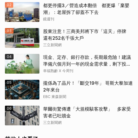
02
都更停擺3／營造成本翻倍 都更爆「棄嬰
潮」：老屋拆了卻蓋不下去
鏡週刊
03
股東注意！三商美邦將下市「這天」停牌
還有252名千張大戶
三立新聞網
04
現金、定存、銀行存款，長期最危險！建議
準備六個月到一年的現金需求量，剩下投資
這2個
幸福熟齡 X 今周刊
05
攏係為了晶片！「斷交19年」 哥斯大黎加連
2年來台
EBC 東森新聞
06
華爾街驚傳遭「大規模駭客攻擊」 多家受
害者已吐贖金
三立新聞網