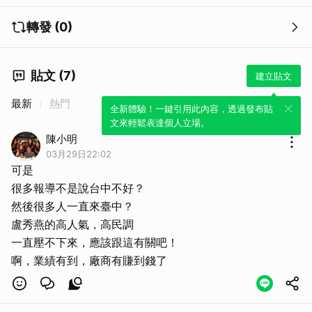
轉發 (0)
貼文 (7)
建立貼文
最新
熱門
全新體驗！一鍵引用此內容，透過發布貼
取消
文來輕鬆表達個人立場。
陳小明
03月29日22:02
可是
很多報導不是說台中不好？
然後很多人一直來臺中？
盧秀燕的高人氣，高民調
一直壓不下來，應該跟這有關吧！
啊，業績有到，廠商有賺到錢了