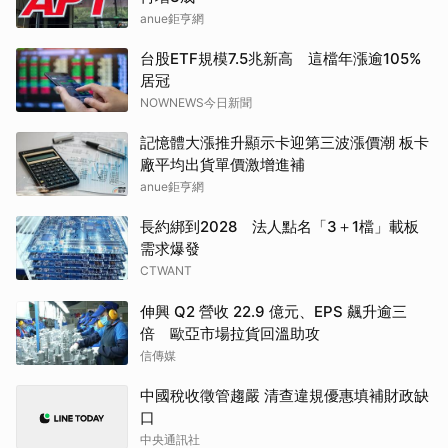
anue鉅亨網
台股ETF規模7.5兆新高 這檔年漲逾105%
居冠
NOWNEWS今日新聞
記憶體大漲推升顯示卡迎第三波漲價潮 板卡
廠平均出貨單價激增進補
anue鉅亨網
長約綁到2028 法人點名「3＋1檔」載板
需求爆發
CTWANT
伸興 Q2 營收 22.9 億元、EPS 飆升逾三
倍 歐亞市場拉貨回溫助攻
信傳媒
中國稅收徵管趨嚴 清查違規優惠填補財政缺
口
中央通訊社