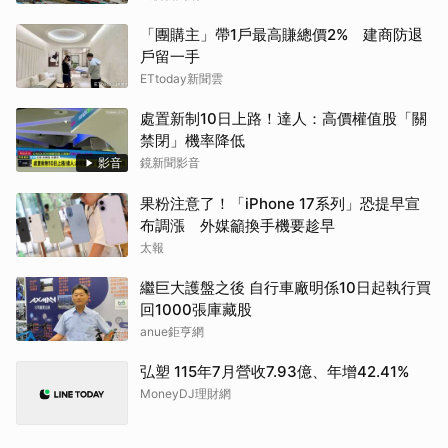
「團購主」帶1戶最高賺總價2% 建商防退
戶留一手
ETtoday新聞雲
處置新制10日上路！達人：高價權值股「關
禁閉」機率降低
影音
鏡新聞影音
果粉注意了！「iPhone 17系列」恐提早宣
布調漲 外媒籲換手機要趁早
太報
繼巨大護盤之後 自行車廠明係10日起執行買
回1000張庫藏股
anue鉅亨網
弘塑 115年7月營收7.93億、年增42.41%
MoneyDJ理財網