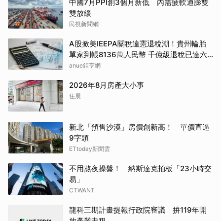
中國7月PPI創3個月新低 內需疲軟通膨雙
雙放緩
民視新聞網
A股掀美IEEPA關稅違憲退稅潮！貴州輪胎
單家到帳8136萬人民幣 千億級退稅已達六
成
anue鉅亨網
2026年8月房產大小事
住展
新北「預售沙漠」房價創新高！ 單價直逼
9字頭
ETtoday新聞雲
不用熬夜操盤！ 納斯達克拍板「23小時交
易」
CTWANT
龍科三期計畫提報行政院審議 拚119年開
放產業申租