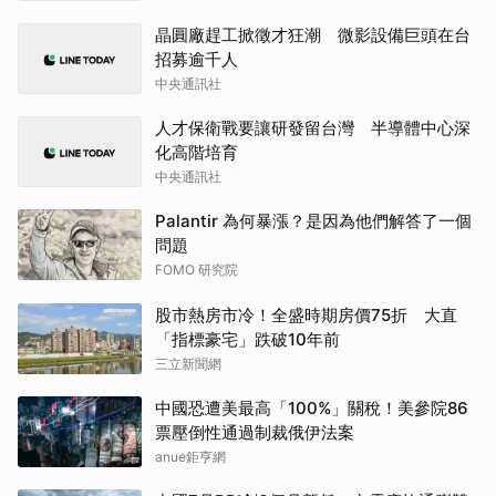
晶圓廠趕工掀徵才狂潮 微影設備巨頭在台
招募逾千人
中央通訊社
人才保衛戰要讓研發留台灣 半導體中心深
化高階培育
中央通訊社
Palantir 為何暴漲？是因為他們解答了一個
問題
FOMO 研究院
股市熱房市冷！全盛時期房價75折 大直
「指標豪宅」跌破10年前
三立新聞網
中國恐遭美最高「100%」關稅！美參院86
票壓倒性通過制裁俄伊法案
anue鉅亨網