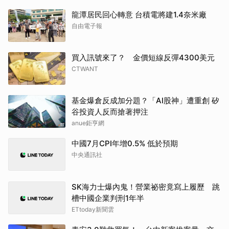
龍潭居民回心轉意 台積電將建1.4奈米廠
自由電子報
買入訊號來了？ 金價短線反彈4300美元
CTWANT
基金爆倉反成加分題？「AI股神」遭重創 矽
谷投資人反而搶著押注
anue鉅亨網
中國7月CPI年增0.5% 低於預期
中央通訊社
SK海力士爆內鬼！營業祕密竟寫上履歷 跳
槽中國企業判刑1年半
ETtoday新聞雲