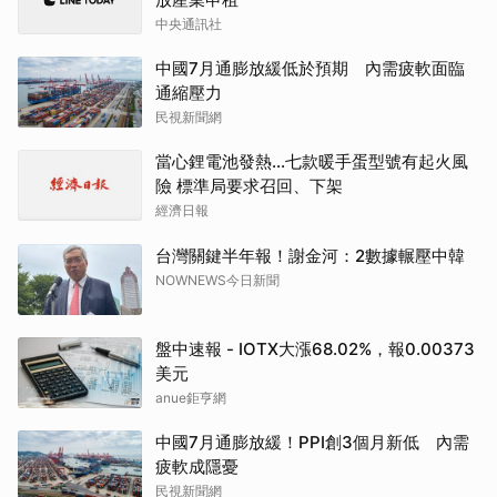
中央通訊社
中國7月通膨放緩低於預期 內需疲軟面臨
通縮壓力
民視新聞網
當心鋰電池發熱…七款暖手蛋型號有起火風
險 標準局要求召回、下架
經濟日報
台灣關鍵半年報！謝金河：2數據輾壓中韓
NOWNEWS今日新聞
盤中速報 - IOTX大漲68.02%，報0.00373
美元
anue鉅亨網
中國7月通膨放緩！PPI創3個月新低 內需
疲軟成隱憂
民視新聞網