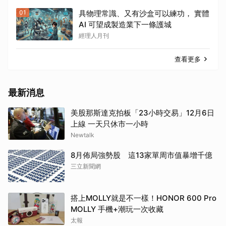
01
具物理常識、又有沙盒可以練功， 實體
AI 可望成製造業下一條護城
經理人月刊
查看更多
最新消息
美股那斯達克拍板「23小時交易」12月6日
上線 一天只休市一小時
Newtalk
8月佈局強勢股 這13家單周市值暴增千億
三立新聞網
搭上MOLLY就是不一樣！HONOR 600 Pro
MOLLY 手機+潮玩一次收藏
太報