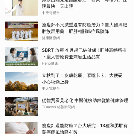
院最快一天出院
中天電視台
瘦瘦針不只減重還有防癌潛力？臺大醫揭肥
胖族群用藥 肥胖相關癌症風險降
健康醫療網
SBRT 放療 4 月起已納健保 ! 肝肺寡轉移省
下龐大醫療費並兼顧生活品質
Heho健康
立秋到了！皮膚乾癢、喉嚨卡卡、大便硬
小心秋燥上身
中天電視台
從體質看見老化 中醫健檢助銀髮族健康管理
TCnews 慈善新聞網
瘦瘦針還能防癌？台大研究：13種和肥胖有
關癌症風險降41%