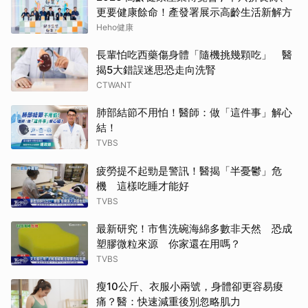
更要健康餘命！產發署展示高齡生活新解方
Heho健康
長輩怕吃西藥傷身體「隨機挑幾顆吃」 醫
揭5大錯誤迷思恐走向洗腎
CTWANT
肺部結節不用怕！醫師：做「這件事」解心
結！
TVBS
疲勞提不起勁是警訊！醫揭「半憂鬱」危
機 這樣吃睡才能好
TVBS
最新研究！市售洗碗海綿多數非天然 恐成
塑膠微粒來源 你家還在用嗎？
TVBS
瘦10公斤、衣服小兩號，身體卻更容易痠
痛？醫：快速減重後別忽略肌力