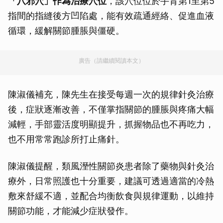
「八邪穴」作為治療穴位
，該穴位位於手背第1至第5
指間的指縫後方凹陷處，能有效疏通經絡、促進血液
循環，緩解關節腫脹與僵硬。
廣告（請繼續閱讀本文）
陳淑儀補充，陳先生在接受每週一次的規律針灸治療
後，症狀逐漸改善，不僅掌指關節的腫脹與疼痛大幅
減輕，手部靈活度明顯提升，抓握物品也不再吃力，
也不用常常跑診所打止痛針。
陳淑儀提醒，類風溼性關節炎患者除了藥物與針灸治
療外，日常照護也十分重要，建議可透過適當的冷熱
敷來舒緩不適，並配合均衡飲食與規律運動，以維持
關節功能，才能減少症狀發作。