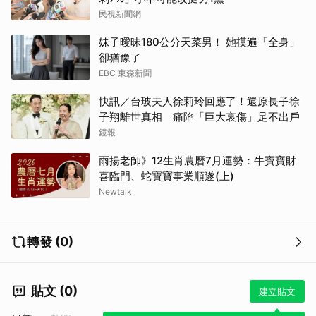
民視新聞網
妹子曖昧180公分天菜男！ 她摸遍「全身」
卻猶豫了
EBC 東森新聞
快訊／台玻夫人徐莉玲回應了！還原長子徐
子翔離世真相 痛陷「巨大哀傷」足不出戶
鏡報
雨揚老師》12生肖農曆7月運勢：牛寶寶財
喜臨門、蛇寶寶事業順遂(上)
Newtalk
轉發 (0)
貼文 (0)
建立貼文