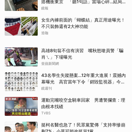
搭機衝東京 「聽1句話」當場心碎...結局看
哭網
鏡報
女生內褲前面的「蝴蝶結」真正用途曝光！
不只裝飾還有2大神功能
造咖
高雄8旬翁不信有演習 嘴秋怒嗆員警「騙
肖ㄟ」下場曝光
壹蘋新聞網
43名學生失蹤懸案...12年重大進展！震撼內
幕曝光 高官當年下令「銷毀監視器」今遭
逮
鏡週刊
運動完嘴咬空盒騎車回家 男遭警攔查：理
由根本找碴
TVBS
挺柯名醫也急了！民眾黨驚傳「支持率慘崩
剩7%」小草可能改挺另1黨