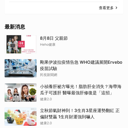
查看更多
最新消息
8月8日 父親節
Heho健康
剛果伊波拉疫情告急 WHO建議展開Ervebo
疫苗試驗
民視新聞網
小禎養肝祕方曝光！脂肪肝全消失？海帶海
瓜子可護肝 醫曝最強肝修復是「這招」
健康2.0
立秋節氣財神到！3生肖3星座運勢翻紅 正
偏財雙贏 1生肖財運強到嚇人
健康2.0