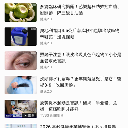
多篇臨床研究揭露！芭樂超狂功效控血糖、
顧關節、降三酸甘油酯
健康2.0
奧地利進口4.5公斤南瓜籽油也驗出致癌物
苯駢芘！邊境攔截
健康2.0
照鏡子注意！眼皮出現黃色凸起物？小心是
血管求救警訊
健康2.0
洗頭排水孔塞爆？更年期落髮兇手是它！醫
揭3招「吃回黑髮」
健康2.0
疲勞提不起勁是警訊！醫揭「半憂鬱」危
機 這樣吃睡才能好
影音
TVBS 新聞影音
2026 高齡健康產業博覽會 / 不只拚長壽、