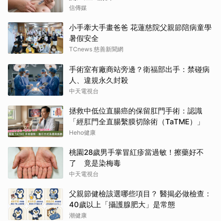
信傳媒
小手牽大手畫爸爸 花蓮慈院父親節陪病童學
暑假安全
TCnews 慈善新聞網
手術室有廠商站旁邊？衛福部出手：禁碰病
人、違規永久封殺
中天電視台
拯救中低位直腸癌的保留肛門手術：認識
「經肛門全直腸繫膜切除術（TaTME）」
Heho健康
桃園28歲男手掌冒紅疹當過敏！擦藥好不
了 竟是染梅毒
中天電視台
父親節健檢該選哪些項目？ 醫揭必做檢查：
40歲以上「攝護腺肥大」是常態
潮健康