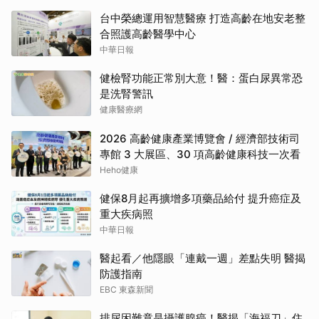
台中榮總運用智慧醫療 打造高齡在地安老整
合照護高齡醫學中心
中華日報
健檢腎功能正常別大意！醫：蛋白尿異常恐
是洗腎警訊
健康醫療網
2026 高齡健康產業博覽會 / 經濟部技術司
專館 3 大展區、30 項高齡健康科技一次看
Heho健康
健保8月起再擴增多項藥品給付 提升癌症及
重大疾病照
中華日報
醫起看／他隱眼「連戴一週」差點失明 醫揭
防護指南
EBC 東森新聞
排尿困難竟是攝護腺癌！醫揭「海福刀」住