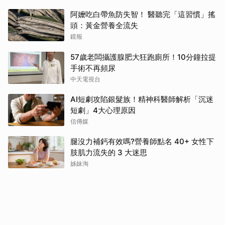
阿嬤吃白帶魚防失智！ 醫聽完「這習慣」搖
頭：黃金營養全流失
鏡報
57歲老闆攝護腺肥大狂跑廁所！10分鐘拉提
手術不再頻尿
中天電視台
AI短劇攻陷銀髮族！精神科醫師解析「沉迷
短劇」4大心理原因
信傳媒
腿沒力補鈣有效嗎?營養師點名 40+ 女性下
肢肌力流失的 3 大迷思
姊妹淘