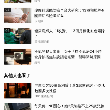
鏡報
04
瘦瘦針還能防癌？台大研究：13種和肥胖有
關癌症風險降41%
信傳媒
05
糖尿病婦人「1改變」！3個月糖化血色素降
了
民視新聞網
06
冷氣開整天出事！女子「待冷氣房24小時」
全身抽搐無法說話急送醫 醫曝關鍵原因
鏡報
其他人也看了
屏東女欠50萬高利貸！遭3惡煞追討 小吃店
包廂多次性侵
EBC 東森新聞
每天傳LINE關心！她2天聯絡不上25歲兒急