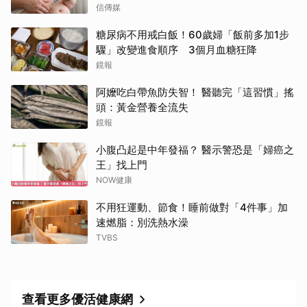
信傳媒
糖尿病不用戒白飯！60歲婦「飯前多加1步
驟」改變進食順序 3個月血糖狂降
鏡報
阿嬤吃白帶魚防失智！ 醫聽完「這習慣」搖
頭：黃金營養全流失
鏡報
小腹凸起是中年發福？ 醫示警恐是「婦癌之
王」找上門
NOW健康
不用狂運動、節食！睡前做對「4件事」加
速燃脂：別洗熱水澡
TVBS
查看更多優活健康網