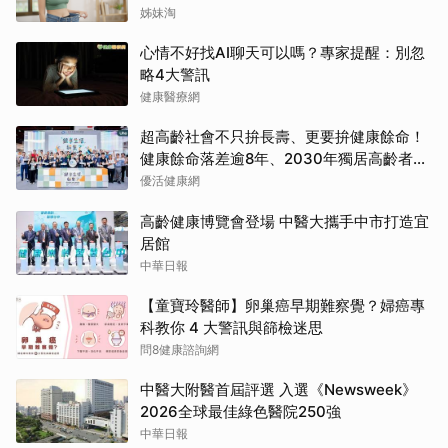
姊妹淘
心情不好找AI聊天可以嗎？專家提醒：別忽
略4大警訊
健康醫療網
超高齡社會不只拚長壽、更要拚健康餘命！
健康餘命落差逾8年、2030年獨居高齡者估
破百萬戶
優活健康網
高齡健康博覽會登場 中醫大攜手中市打造宜
居館
中華日報
【童寶玲醫師】卵巢癌早期難察覺？婦癌專
科教你 4 大警訊與篩檢迷思
問8健康諮詢網
中醫大附醫首屆評選 入選《Newsweek》
2026全球最佳綠色醫院250強
中華日報