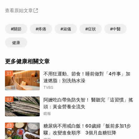
查看原始文章
#關節
#疼痛
#淑儀
#症狀
#中醫
健康
更多健康相關文章
01
不用狂運動、節食！睡前做對「4件事」加
速燃脂：別洗熱水澡
TVBS
02
阿嬤吃白帶魚防失智！ 醫聽完「這習慣」搖
頭：黃金營養全流失
鏡報
03
糖尿病不用戒白飯！60歲婦「飯前多加1步
驟」改變進食順序 3個月血糖狂降