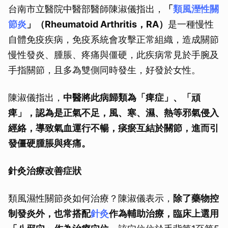
台南市立醫院中醫部醫師陳淑儀指出，
「
類風溼性關
節炎
」（Rheumatoid Arthritis，RA）
是一種慢性
自體免疫疾病，免疫系統會攻擊正常組織，造成關節
慢性發炎、腫脹、疼痛與僵硬，此疾病常見於手腕及
手指關節，且多為雙側同時發生，好發於女性。
陳淑儀指出，
中醫將此病歸類為「痺症」、「頑
痺」，認為是正氣不足，風、寒、濕、熱等邪氣侵入
經絡，導致氣血運行不暢，痰瘀互結於關節，進而引
發僵硬腫脹與疼痛。
針灸治療改善症狀
類風濕性關節炎如何治療？陳淑儀表示，
除了藥物控
制發炎外，也常搭配
針灸
作為輔助治療，臨床上選用