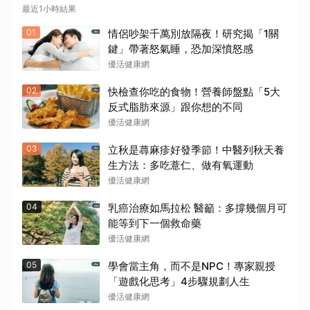
最近1小時結果
01
情侶吵架千萬別放隔夜！研究揭「1關
鍵」帶著怒氣睡，恐加深憤怒感
優活健康網
02
快檢查你吃的食物！營養師盤點「5大
反式脂肪來源」跟你想的不同
優活健康網
03
立秋是蕁麻疹好發季節！中醫列秋天養
生方法：多吃薏仁、做有氧運動
優活健康網
04
乳癌治療如馬拉松 醫籲：多撐幾個月可
能等到下一個救命藥
優活健康網
05
學會當主角，而不是NPC！專家親授
「遊戲化思考」4步驟規劃人生
優活健康網