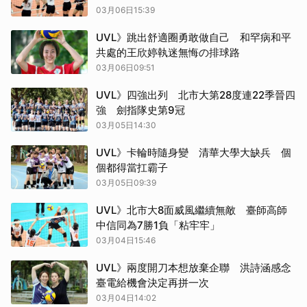
03月06日15:39
UVL》跳出舒適圈勇敢做自己 和罕病和平
共處的王欣婷執迷無悔の排球路
03月06日09:51
UVL》四強出列 北市大第28度連22季晉四
強 劍指隊史第9冠
03月05日14:30
UVL》卡輪時隨身變 清華大學大缺兵 個
個都得當扛霸子
03月05日09:39
UVL》北市大8面威風繼續無敵 臺師高師
中信同為7勝1負「粘牢牢」
03月04日15:46
UVL》兩度開刀本想放棄企聯 洪詩涵感念
臺電給機會決定再拼一次
03月04日14:02