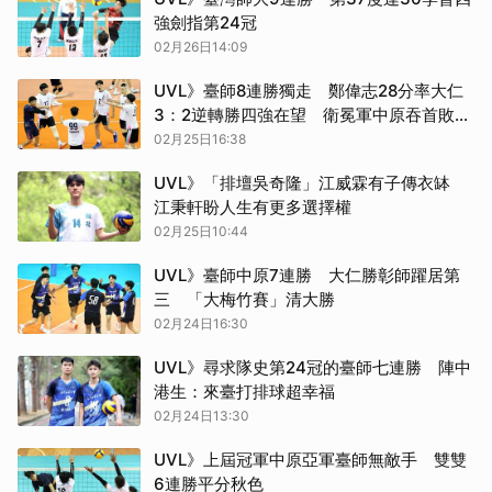
強劍指第24冠
02月26日14:09
UVL》臺師8連勝獨走 鄭偉志28分率大仁
3：2逆轉勝四強在望 衛冕軍中原吞首敗
(影音)
02月25日16:38
UVL》「排壇吳奇隆」江威霖有子傳衣缽
江秉軒盼人生有更多選擇權
02月25日10:44
UVL》臺師中原7連勝 大仁勝彰師躍居第
三 「大梅竹賽」清大勝
02月24日16:30
UVL》尋求隊史第24冠的臺師七連勝 陣中
港生：來臺打排球超幸福
02月24日13:30
UVL》上屆冠軍中原亞軍臺師無敵手 雙雙
6連勝平分秋色