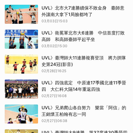
UVL》北市大7連勝續保不敗金身 臺師意
外讓南大拿下1局臉都垮了
03月03日15:03
UVL》衛冕軍北市大6連勝 中信首度打敗
高師 和高師臺師平起平坐
03月02日15:30
UVL》臺灣師大11連勝複賽登頂 將力拼隊
史第24冠(影音)
02月28日16:25
UVL》四強底定 中原連17季國北連11季晉
取消
四 大仁科大隔14年重返四強
02月27日16:08
UVL》兄弟爬山各自努力 樂當「阿信」的
王銘懷王柏翰有志一同
02月27日06:38
UVL》臺灣師大9連勝 第37度連30季晉四