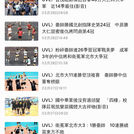
軍 近14季最佳(影音)
03月29日09:08
UVL》臺師勝國北劍指隊史第24冠 中原勝
大仁甜蜜復仇將問鼎第4冠
03月28日14:48
UVL》粉碎臺師連26季晉冠軍戰美夢 成軍
3年的中信將和衛冕軍北市大爭冠
03月28日10:38
UVL》北市大11連勝登頂複賽 臺師勝中信
重奪榜眼
03月07日16:11
UVL》國中畢業後沒剪過頭髮 「四棲」校
隊莊珉筑樂當國體大吉祥物(影音)
03月07日09:20
UVL》衛冕軍北市大3：1勝臺師 10連勝續
當東方不敗