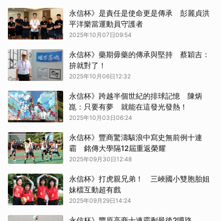
永信杯》是責任是使命更是傳承 彭麗貞洪
平洋樂當運動員守護者
2025年10月07日09:54
永信杯》藥期毋藥的傳承與堅持 蔡穎吉：
拚就對了！
2025年10月06日12:32
永信杯》跨越半個世紀的排球記憶 陳炳
崑：只要有夢 就能在這發光發熱！
2025年10月03日06:24
永信杯》豐商驚濤駭浪中寫史無前例十連
霸 銘傳大學隔12屆重返榮耀
2025年09月30日12:48
永信杯》打虎親兄弟！ 三峽國小雙胞胎姐
妹檔互動超有戲
2025年09月29日14:24
永信杯》豐原高商十連霸剩最後2哩路