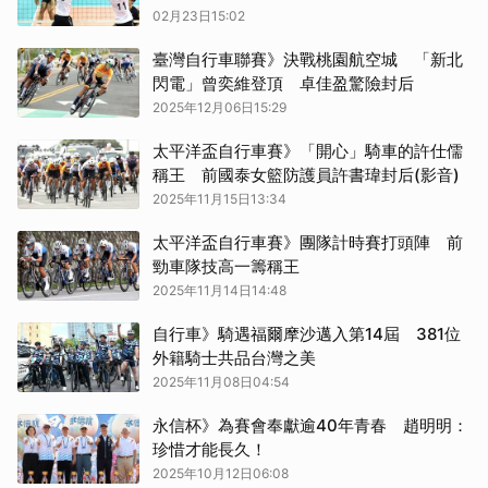
02月23日15:02
臺灣自行車聯賽》決戰桃園航空城 「新北
閃電」曾奕維登頂 卓佳盈驚險封后
2025年12月06日15:29
太平洋盃自行車賽》「開心」騎車的許仕儒
稱王 前國泰女籃防護員許書瑋封后(影音)
2025年11月15日13:34
太平洋盃自行車賽》團隊計時賽打頭陣 前
勁車隊技高一籌稱王
2025年11月14日14:48
自行車》騎遇福爾摩沙邁入第14屆 381位
外籍騎士共品台灣之美
2025年11月08日04:54
永信杯》為賽會奉獻逾40年青春 趙明明：
珍惜才能長久！
2025年10月12日06:08