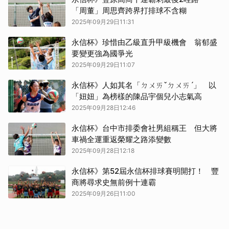
「周董」周思齊跨界打排球不含糊
2025年09月29日11:31
永信杯》珍惜由乙級直升甲級機會 翁郁盛
要變更強為國爭光
2025年09月29日11:07
永信杯》人如其名「ㄉㄨㄞˇㄉㄨㄞˊ」 以
「妞妞」為榜樣的陳品宇個兒小志氣高
2025年09月28日12:46
永信杯》台中市排委會社男組稱王 但大將
車禍全運重返榮耀之路添變數
2025年09月28日12:18
永信杯》第52屆永信杯排球賽明開打！ 豐
商將尋求史無前例十連霸
2025年09月26日11:00