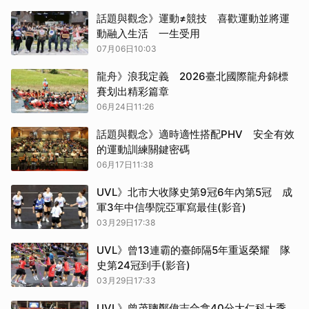
話題與觀念》運動≠競技 喜歡運動並將運
動融入生活 一生受用
07月06日10:03
龍舟》浪我定義 2026臺北國際龍舟錦標
賽划出精彩篇章
06月24日11:26
話題與觀念》適時適性搭配PHV 安全有效
的運動訓練關鍵密碼
06月17日11:38
UVL》北市大收隊史第9冠6年內第5冠 成
軍3年中信學院亞軍寫最佳(影音)
03月29日17:38
UVL》曾13連霸的臺師隔5年重返榮耀 隊
史第24冠到手(影音)
03月29日17:33
UVL》曾茂聰鄭偉志合拿40分大仁科大季