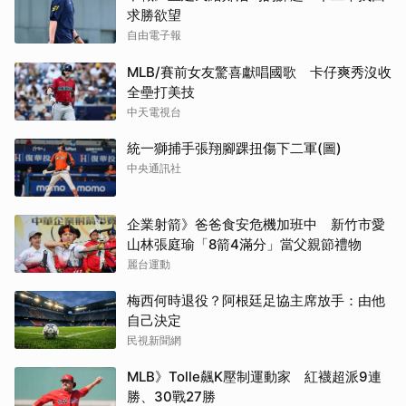
求勝欲望
自由電子報
MLB/賽前女友驚喜獻唱國歌 卡仔爽秀沒收
全壘打美技
中天電視台
統一獅捕手張翔腳踝扭傷下二軍(圖)
中央通訊社
企業射箭》爸爸食安危機加班中 新竹市愛
山林張庭瑜「8箭4滿分」當父親節禮物
麗台運動
梅西何時退役？阿根廷足協主席放手：由他
自己決定
民視新聞網
MLB》Tolle飆K壓制運動家 紅襪超派9連
勝、30戰27勝