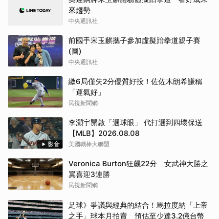
來趨勢
中央通訊社
前國手宋玉麒攜子參加虛擬跆拳道親子賽
(圖)
中央通訊社
繳6局僅失2分優質好投！佐佐木朗希謙稱
「運氣好」
民視新聞網
李灝宇開啟「選球眼」 代打選到四壞保送
【MLB】2026.08.08
影音
美國職棒大聯盟
Veronica Burton狂飆22分 女武神大勝之
翼喜迎3連勝
民視新聞網
足球》爭議與經典的結合！馬拉度納「上帝
之手」球本月拍賣 預估至少達3.2億台幣