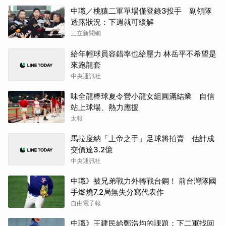
中職／桃猿二軍單場僅登錄3投手 副領隊
透露狀況：下週就可緩解
三立新聞網
給年輕球員容錯率也給壓力 林岳平不希望是
來跑龍套
中央通訊社
味全龍棒球夏令營小龍女組圓滿結業 自信
站上球場、熱力應援
太報
馬拉度納「上帝之手」足球將拍賣 估計成
交價達3.2億
中央通訊社
中職》被兄弟戰力外轉戰台鋼！ 前台灣隊國
手燃燒7.2局無失分寫代表作
自由電子報
中職》王建民給鄭浩均的課題：下二軍找回