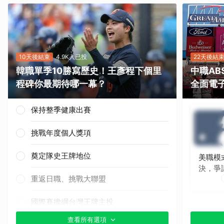
10天後結束
4.9K人已投
22天後結
韓職單季10勝寫歷史！王彥程下個里
中職A
程碑你最期待哪一幕？
全面電
保持整季健康出賽
挑戰年度個人獎項
奠定隊史王牌地位
美職模
決，爭
重返日職、挑戰大聯盟
國際賽擔綱台灣王牌主投
查看所有選項