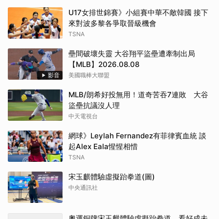
U17女排世錦賽》小組賽中華不敵韓國 接下
來對波多黎各爭取晉級機會
TSNA
壘間破壞失靈 大谷翔平盜壘遭牽制出局
【MLB】2026.08.08
影音
美國職棒大聯盟
MLB/朗希好投無用！道奇苦吞7連敗 大谷
盜壘抗議沒人理
中天電視台
網球》Leylah Fernandez有菲律賓血統 談
起Alex Eala惺惺相惜
TSNA
宋玉麒體驗虛擬跆拳道(圖)
中央通訊社
奧運銅牌宋玉麒體驗虛擬跆拳道 看好成未