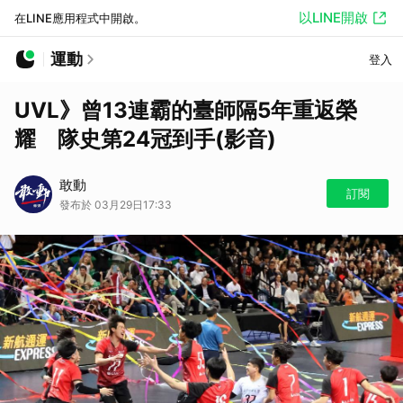
以LINE開啟
在LINE應用程式中開啟。
運動
登入
UVL》曾13連霸的臺師隔5年重返榮
耀 隊史第24冠到手(影音)
敢動
訂閱
發布於 03月29日17:33