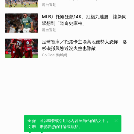
麗台運動
MLB》托爾狂飆14K、紅襪九連勝 讓新同
學想到「道奇史庫柏」
麗台運動
足球智庫／托路卡主場高地優勢太恐怖 洛
杉磯孫興慜近況火熱也難敵
Go Goal 勁球網
全新體驗！一鍵引用此內容，透過發布貼
可以轉發或引用此內容至自己的貼文中，
文來輕鬆表達個人立場。
來發表您的評論或觀點。