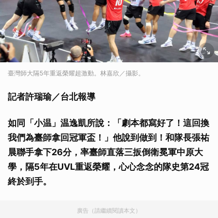
臺灣師大隔5年重返榮耀超激動。林嘉欣／攝影。
記者許瑞瑜／台北報導
如同「小温」温逸凱所說：「劇本都寫好了！這回換
我們為臺師拿回冠軍盃！」他說到做到！和隊長張祐
晨聯手拿下26分，率臺師直落三扳倒衛冕軍中原大
學，隔5年在UVL重返榮耀，心心念念的隊史第24冠
終於到手。
廣告（請繼續閱讀本文）