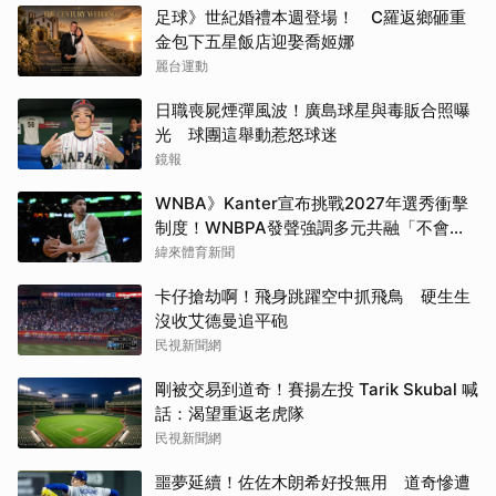
足球》世紀婚禮本週登場！ C羅返鄉砸重
金包下五星飯店迎娶喬姬娜
麗台運動
日職喪屍煙彈風波！廣島球星與毒販合照曝
光 球團這舉動惹怒球迷
鏡報
WNBA》Kanter宣布挑戰2027年選秀衝擊
制度！WNBPA發聲強調多元共融「不會成
為政治棋子」
緯來體育新聞
卡仔搶劫啊！飛身跳躍空中抓飛鳥 硬生生
沒收艾德曼追平砲
民視新聞網
剛被交易到道奇！賽揚左投 Tarik Skubal 喊
話：渴望重返老虎隊
民視新聞網
噩夢延續！佐佐木朗希好投無用 道奇慘遭