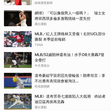
緯來體育新聞
網球》「可以像個男人一樣嗎？」 瑞士女
將班西琪多倫多激戰情緒一度失控
麗台運動
MLB／紅人王牌格林又受傷！右肘UCL部分
撕裂 本季提前報銷
TSNA
MLB/52歲朗神還有油！水手OB大賽轟7發
全壘打
中天電視台
道奇豪組宇宙邪惡先發輪值！朗希坦言：拿
不出應有表現就會被淘汰...
民視新聞網
MLB》道奇苦吞七連敗陷入大低潮 終結者
迪亞茲再挨再見轟
麗台運動