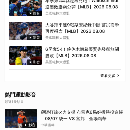
本季第2轟就是再見砲！Waldschmidt
逆襲致勝兩分彈【MLB】2026.08.08
影音
美國職棒大聯盟
大谷翔平連9戰敲安紀錄中斷 嘗試盜壘
再度殘念【MLB】2026.08.08
影音
美國職棒大聯盟
6局奪5K！佐佐木朗希優質先發卻無關
勝敗【MLB】2026.08.08
影音
美國職棒大聯盟
查看更多
熱門運動影音
最近1天結果
獅隊打線火力支援 布雷克6局好投勝投進帳
｜08/07 統一 VS 富邦｜全場精華
影音
中華職棒