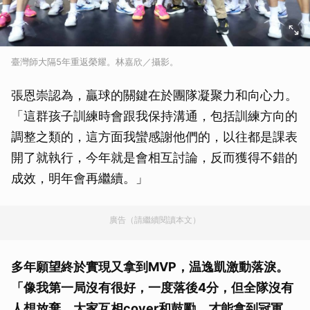
臺灣師大隔5年重返榮耀。林嘉欣／攝影。
張恩崇認為，贏球的關鍵在於團隊凝聚力和向心力。
「這群孩子訓練時會跟我保持溝通，包括訓練方向的
調整之類的，這方面我蠻感謝他們的，以往都是課表
開了就執行，今年就是會相互討論，反而獲得不錯的
成效，明年會再繼續。」
廣告（請繼續閱讀本文）
多年願望終於實現又拿到MVP，温逸凱激動落淚。
「像我第一局沒有很好，一度落後4分，但全隊沒有
人想放棄，大家互相cover和鼓勵，才能拿到冠軍，