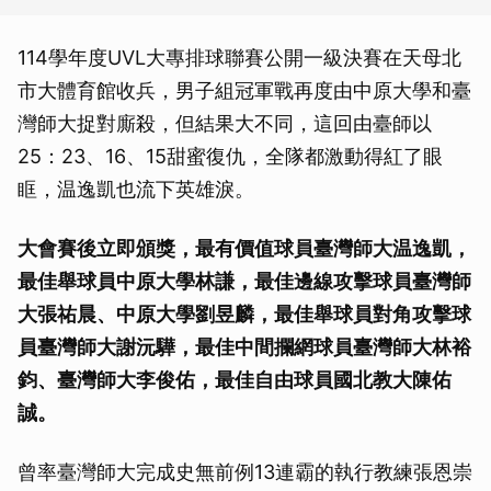
114學年度UVL大專排球聯賽公開一級決賽在天母北
市大體育館收兵，男子組冠軍戰再度由中原大學和臺
灣師大捉對廝殺，但結果大不同，這回由臺師以
25：23、16、15甜蜜復仇，全隊都激動得紅了眼
眶，温逸凱也流下英雄淚。
大會賽後立即頒獎，最有價值球員臺灣師大温逸凱，
最佳舉球員中原大學林謙，最佳邊線攻擊球員臺灣師
大張祐晨、中原大學劉昱麟，最佳舉球員對角攻擊球
員臺灣師大謝沅驊，最佳中間攔網球員臺灣師大林裕
鈞、臺灣師大李俊佑，最佳自由球員國北教大陳佑
誠。
曾率臺灣師大完成史無前例13連霸的執行教練張恩崇