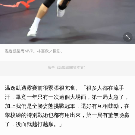
温逸凱榮膺MVP。林嘉欣／攝影。
廣告（請繼續閱讀本文）
温逸凱透露賽前很緊張很亢奮。「很多人都在流手
汗，畢竟一年只有一次這個大場面，第一局太急了，
加上我們是全勝姿態挑戰冠軍，還好有互相鼓勵，在
學校練的特別戰術也都有用出來，第一局有驚無險贏
了，後面就越打越順。」