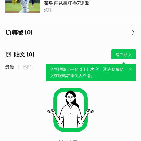
菜鳥再見轟狂吞7連敗
鏡報
轉發 (0)
貼文 (0)
建立貼文
最新
熱門
全新體驗！一鍵引用此內容，透過發布貼
文來輕鬆表達個人立場。
取消