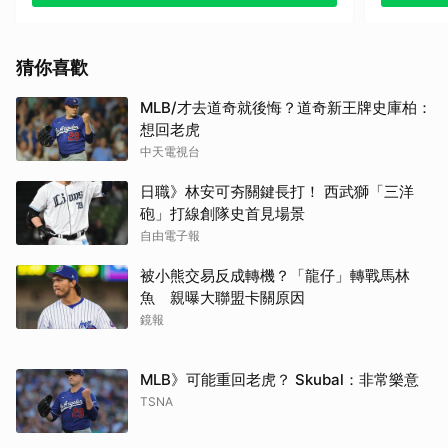
其他（歡迎貼文分享）
猜你喜歡
MLB/才去道奇就後悔？道奇新王牌史庫柏：
想回老虎
中天電視台
日職》林安可夯關鍵長打！ 西武獅「三洋
砲」打線創隊史首見場景
自由電子報
被小熊交易反成轉機？「龍仔」轉戰馬林
魚 親曝大聯盟卡關原因
鏡報
MLB》可能重回老虎？ Skubal：非常樂意
TSNA