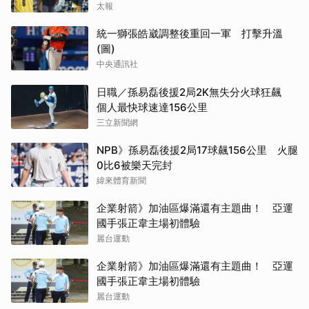
太報
統一獅張皓崴調整後重回一軍 打擊升溫
(圖)
中央通訊社
日職／孫易磊後援2局2K無失分火球狂飆
個人最快球速達156公里
三立新聞網
NPB》孫易磊後援2局17球飆156公里 火腿
0比6被樂天完封
緯來體育新聞
企業射箭》加油區爆滿還有主題曲！ 亞運
國手張正韋主場初體驗
麗台運動
企業射箭》加油區爆滿還有主題曲！ 亞運
國手張正韋主場初體驗
麗台運動