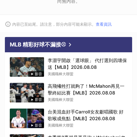
尚無內容。
內容已至結尾。請注意，部分內容可能未顯示。
查看資訊
MLB 精彩好球不漏接⚾
李灝宇開啟「選球眼」 代打選到四壞保
送【MLB】2026.08.08
影音
美國職棒大聯盟
高飛犧牲打就夠了！McMahon再見一
擊終結比賽【MLB】2026.08.08
影音
美國職棒大聯盟
台美混血好手Carroll女友獻唱國歌 好
歌喉成焦點【MLB】2026.08.08
影音
美國職棒大聯盟