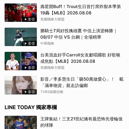
壽星開Buff！Trout生日首打席炸裂本季第
19轟【MLB】2026.08.08
影音
美國職棒大聯盟
勝騎士7局好投擒雄鷹 中信上演逆轉勝｜
08/07 中信 VS 台鋼｜全場精華
影音
中華職棒
台美混血好手Carroll女友獻唱國歌 好歌喉
成焦點【MLB】2026.08.08
影音
美國職棒大聯盟
影音／李多慧生日「砸50萬做愛心」！ 載
「滿車物資」親走訪偏鄉
影音
TVBS娛樂頭條
LINE TODAY 獨家專欄
王牌集結！三支21世紀擁有最恐怖先發輪值
的球隊