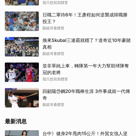
我只想寫寫體育
日職二軍待6年！王彥程如何逆襲成韓職勝
投王？
眼鏡哥看體育
換來Skubal三連霸就穩了？道奇近10年豪賭
真相
眼鏡哥看體育
並非單純上車，轉隊第一年大力幫助球隊奪
冠的老將
我只想寫寫體育
回顧陽岱鋼20年職棒生涯 3件事成就一代傳
奇
眼鏡哥看體育
最新消息
台中》健身2年甩肉15公斤！外貿女強人逆