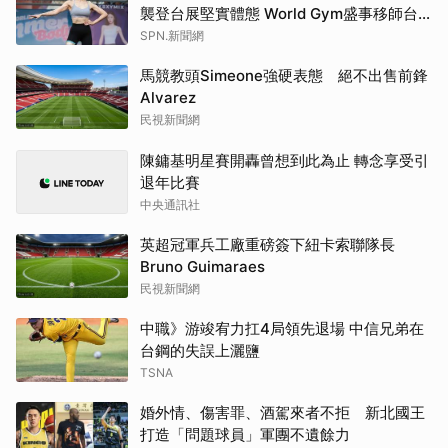
襲登台展堅實體態 World Gym盛事移師台
中開戰
SPN.新聞網
馬競教頭Simeone強硬表態 絕不出售前鋒
Alvarez
民視新聞網
陳鏞基明星賽開轟曾想到此為止 轉念享受引
退年比賽
中央通訊社
英超冠軍兵工廠重磅簽下紐卡索聯隊長
Bruno Guimaraes
民視新聞網
中職》游竣宥力扛4局領先退場 中信兄弟在
台鋼的失誤上灑鹽
TSNA
婚外情、傷害罪、酒駕來者不拒 新北國王
打造「問題球員」軍團不遺餘力