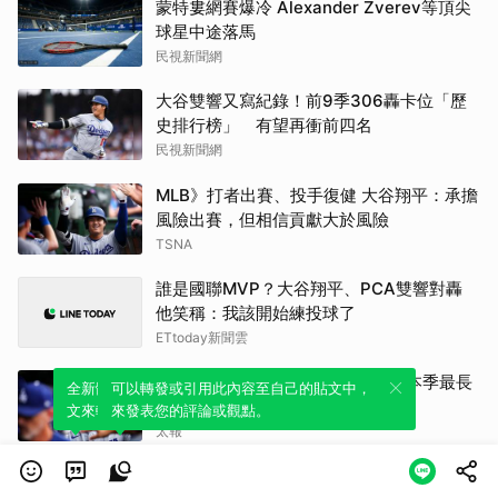
蒙特婁網賽爆冷 Alexander Zverev等頂尖
球星中途落馬
民視新聞網
大谷雙響又寫紀錄！前9季306轟卡位「歷
史排行榜」 有望再衝前四名
民視新聞網
MLB》打者出賽、投手復健 大谷翔平：承擔
風險出賽，但相信貢獻大於風險
TSNA
誰是國聯MVP？大谷翔平、PCA雙響對轟
他笑稱：我該開始練投球了
ETtoday新聞雲
大谷翔平雙響砲成空響 道奇苦吞本季最長
全新體驗！一鍵引用此內容，透過發布貼
可以轉發或引用此內容至自己的貼文中，
6連敗
文來輕鬆表達個人立場。
來發表您的評論或觀點。
太報
沙國艾阿里迎新主帥 Marino Pusic 簽約至