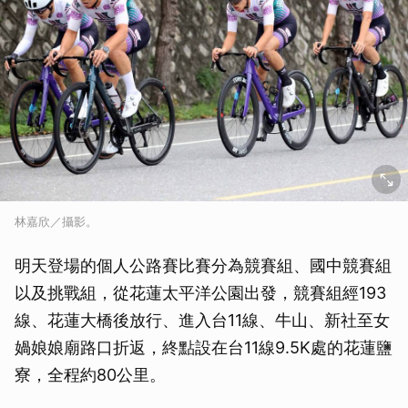
林嘉欣／攝影。
明天登場的個人公路賽比賽分為競賽組、國中競賽組
以及挑戰組，從花蓮太平洋公園出發，競賽組經193
線、花蓮大橋後放行、進入台11線、牛山、新社至女
媧娘娘廟路口折返，終點設在台11線9.5K處的花蓮鹽
寮，全程約80公里。