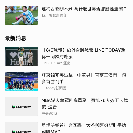
連梅西都辦不到 為什麼世界盃那麼難連霸？
我只想寫寫體育
最新消息
【8/6戰報】旅外台將戰報 LINE TODAY邀
你一同跨海應援！
LINE TODAY 運動
亞東錦完美出擊！中華男排直落三澳門、預
賽首勝到手
ETtoday新聞雲
NBA湖人奪冠班底重聚 費城76人簽下卡德
威-波普
中央通訊社
單場雙響首打席互轟 大谷與阿姆斯壯爭搶
國聯MVP