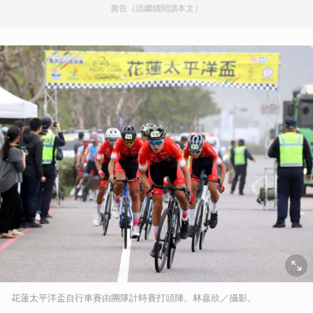
廣告（請繼續閱讀本文）
花蓮太平洋盃自行車賽由團隊計時賽打頭陣。林嘉欣／攝影。