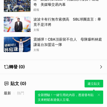
奇 美媒曝交易內幕
鏡報
波波卡有行無市索價高 SBL球團直言：畢
竟不是洋將
太報
震撼彈！CBA頂薪留不住人 母隊爆料林庭
謙返台加盟這一隊
太報
轉發 (0)
貼文 (0)
建立貼文
最新
熱門
全新體驗！一鍵引用此內容，透過發布貼
文來輕鬆表達個人立場。