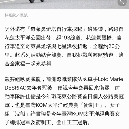
林嘉欣／攝影。
另外還有「奇萊鼻燈塔自行車探秘」逍遙遊，路線自
花蓮太平洋公園出發，經193線道、花蓮景觀橋、自
行車道至奇萊鼻燈塔與七星潭後折返，全程約20公
里。此系列活動結合競賽、自我挑戰與輕鬆騎遊，適
合全家福一起來參與。
競賽組臥虎藏龍，前洲際職業隊法國車手Loic Marie
DESRIAC去年奪冠後，便說今年會再回來衛冕，前
勁車隊許仕儒是今年環花東公路賽首日個人公路賽冠
軍，也是臺灣KOM太平洋經典賽「衝刺王」。女子
組「浣熊」許書瑋是今年臺灣KOM太平洋經典賽女
子總排冠軍及衝刺王、登山王三冠后。