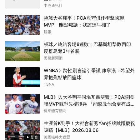
中央通訊社
挑戰大谷翔平！PCA攻守俱佳衝擊國聯
MVP 幽默喊話：我該進牛棚了
鏡報
板球／終結客場8連敗！巴基斯坦擊敗西印
度群島奪3年首勝
民視新聞網
WNBA》跨性別言論引爭議 康寧漢：希望外
界把焦點放回籃球
TSNA
MLB》與大谷翔平同場互轟雙響！PCA談國
聯MVP競爭先禮後兵 「能擊敗他會更有成
就感」
緯來體育新聞
生涯首K到手！大都會新秀Yan招牌跳躍慶祝
吸睛【MLB】2026.08.06
影音
美國職棒大聯盟