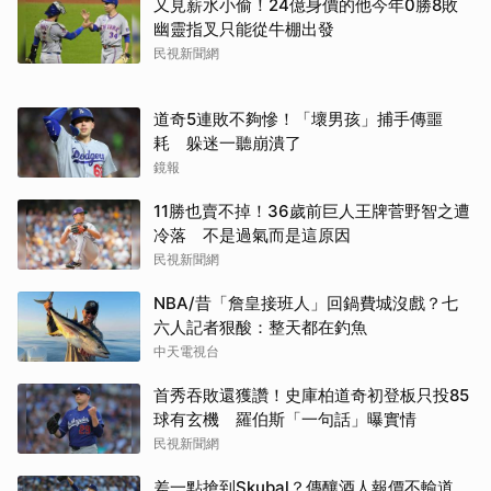
又見薪水小偷！24億身價的他今年0勝8敗
幽靈指叉只能從牛棚出發
民視新聞網
道奇5連敗不夠慘！「壞男孩」捕手傳噩
耗 躲迷一聽崩潰了
鏡報
11勝也賣不掉！36歲前巨人王牌菅野智之遭
冷落 不是過氣而是這原因
民視新聞網
NBA/昔「詹皇接班人」回鍋費城沒戲？七
六人記者狠酸：整天都在釣魚
中天電視台
首秀吞敗還獲讚！史庫柏道奇初登板只投85
球有玄機 羅伯斯「一句話」曝實情
民視新聞網
差一點搶到Skubal？傳釀酒人報價不輸道