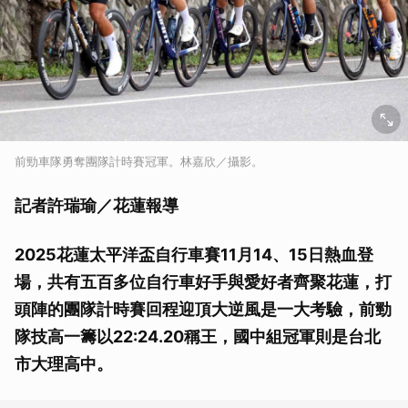
前勁車隊勇奪團隊計時賽冠軍。林嘉欣／攝影。
記者許瑞瑜／花蓮報導
2025花蓮太平洋盃自行車賽11月14、15日熱血登
場，共有五百多位自行車好手與愛好者齊聚花蓮，打
頭陣的團隊計時賽回程迎頂大逆風是一大考驗，前勁
隊技高一籌以22:24.20稱王，國中組冠軍則是台北
市大理高中。