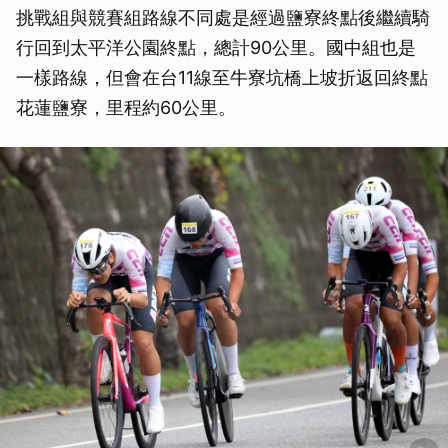
挑戰組與競賽組路線不同處是經過鹽寮終點後繼續騎
行回到太平洋公園終點，總計90公里。國中組也是
一樣路線，但會在台11線至牛寮坑橋上坡折返回終點
花蓮鹽寮，里程約60公里。