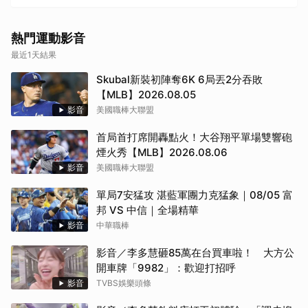
熱門運動影音
最近1天結果
Skubal新裝初陣奪6K 6局丟2分吞敗
【MLB】2026.08.05
影音
美國職棒大聯盟
首局首打席開轟點火！大谷翔平單場雙響砲
煙火秀【MLB】2026.08.06
影音
美國職棒大聯盟
單局7安猛攻 湛藍軍團力克猛象｜08/05 富
邦 VS 中信｜全場精華
影音
中華職棒
影音／李多慧砸85萬在台買車啦！ 大方公
開車牌「9982」：歡迎打招呼
影音
TVBS娛樂頭條