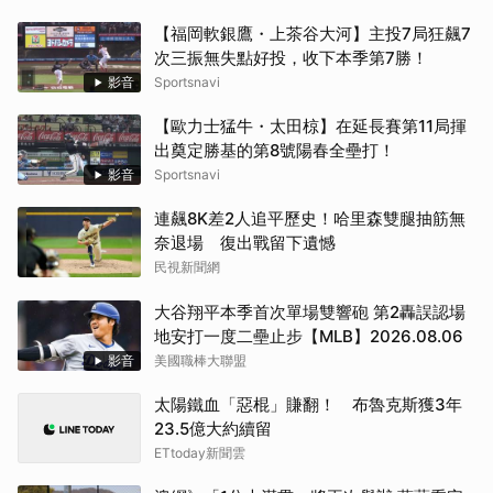
【福岡軟銀鷹・上茶谷大河】主投7局狂飆7
次三振無失點好投，收下本季第7勝！
影音
Sportsnavi
【歐力士猛牛・太田椋】在延長賽第11局揮
出奠定勝基的第8號陽春全壘打！
影音
Sportsnavi
連飆8K差2人追平歷史！哈里森雙腿抽筋無
奈退場 復出戰留下遺憾
民視新聞網
大谷翔平本季首次單場雙響砲 第2轟誤認場
地安打一度二壘止步【MLB】2026.08.06
影音
美國職棒大聯盟
太陽鐵血「惡棍」賺翻！ 布魯克斯獲3年
23.5億大約續留
ETtoday新聞雲