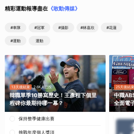
精彩運動報導盡在
《敢動傳媒》
#車隊
#冠軍
#攝影
#林嘉欣
#花蓮
#運動
運動
13天後結束
2.6K人已投
25天後結
韓職單季10勝寫歷史！王彥程下個里
中職A
程碑你最期待哪一幕？
全面電
保持整季健康出賽
挑戰年度個人獎項