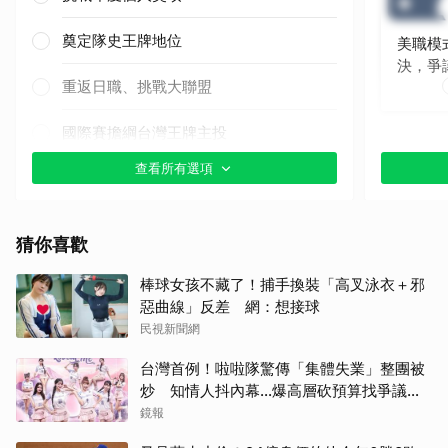
奠定隊史王牌地位
美職模
決，爭
重返日職、挑戰大聯盟
國際賽擔綱台灣王牌主投
查看所有選項
其他（歡迎貼文分享）
猜你喜歡
棒球女孩不藏了！捕手換裝「高叉泳衣＋邪
惡曲線」反差 網：想接球
民視新聞網
台灣首例！啦啦隊驚傳「集體失業」整團被
炒 知情人抖內幕...爆高層砍預算找爭議經
紀人接手
鏡報