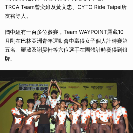
TRCA Team曾奕維及黃文忠、CYTO Ride Taipei唐
友裕等人。
國中組有一百多位參賽，Team WAYPOINT羅葳10
月剛在巴林亞洲青年運動會中贏得女子個人計時賽第
五名。羅葳及謝昊軒等六位選手在團體計時賽得到銀
牌。