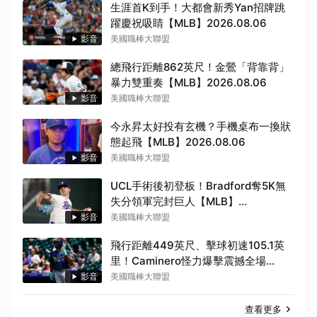
生涯首K到手！大都會新秀Yan招牌跳
躍慶祝吸睛【MLB】2026.08.06
影音
美國職棒大聯盟
總飛行距離862英尺！金鶯「背靠背」
暴力雙重奏【MLB】2026.08.06
影音
美國職棒大聯盟
今永昇太好投有玄機？手機桌布一換狀
態起飛【MLB】2026.08.06
影音
美國職棒大聯盟
UCL手術後初登板！Bradford奪5K無
失分領軍完封巨人【MLB】
2026.08.06
影音
美國職棒大聯盟
飛行距離449英尺、擊球初速105.1英
里！Caminero怪力爆擊震撼全場
【MLB】2026.08.06
影音
美國職棒大聯盟
查看更多