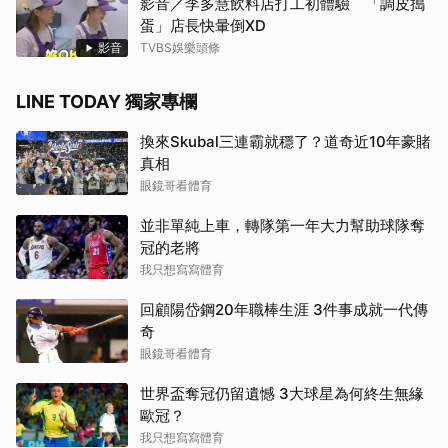
影音／李多慧飲料店打工初體驗 「調皮搗
蛋」店長快暈倒XD
影音
TVBS娛樂頭條
LINE TODAY 獨家專欄
換來Skubal三連霸就穩了？道奇近10年豪賭
真相
眼鏡哥看體育
並非單純上車，轉隊第一年大力幫助球隊奪
冠的老將
我只想寫寫體育
回顧陽岱鋼20年職棒生涯 3件事成就一代傳
奇
眼鏡哥看體育
世界盃奪冠仍留遺憾 3大球星為何終生無緣
歐冠？
我只想寫寫體育