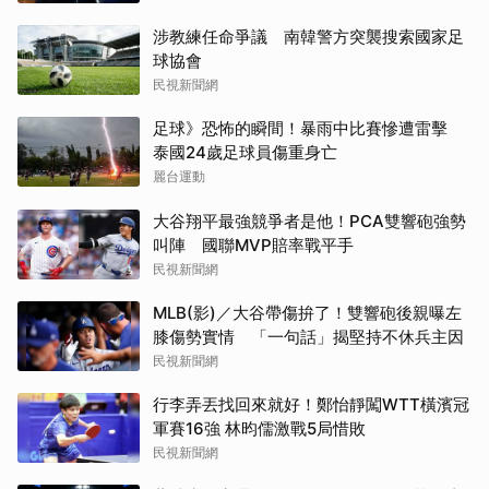
涉教練任命爭議 南韓警方突襲搜索國家足
球協會
民視新聞網
足球》恐怖的瞬間！暴雨中比賽慘遭雷擊
泰國24歲足球員傷重身亡
麗台運動
大谷翔平最強競爭者是他！PCA雙響砲強勢
叫陣 國聯MVP賠率戰平手
民視新聞網
MLB(影)／大谷帶傷拚了！雙響砲後親曝左
膝傷勢實情 「一句話」揭堅持不休兵主因
民視新聞網
行李弄丟找回來就好！鄭怡靜闖WTT橫濱冠
軍賽16強 林昀儒激戰5局惜敗
民視新聞網