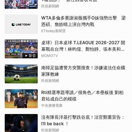
民視新聞網
WTA多倫多賽謝淑薇攜手O妹強勢出擊 梁
恩碩、詹皓晴上演台灣內戰
ETtoday新聞雲
桌球》日本桌球 T.LEAGUE 2026-2027 開
幕戰在台灣！林昀儒、鄭怡靜、張本美和現
身，神秘嘉賓加持驚喜不斷！【MOMO瘋運
影音
MOMOTV
動】
南韓足協遭警方突襲搜查！涉嫌違法任命國
家隊教練
民視新聞網
Rti精選專題導讀／很角色／本壘板後 劉柏
君站成自己的模樣
中央廣播電臺
沒有隊長洋基打擊跌谷底！法官鄭重宣告：
I'll be back ！
民視新聞網