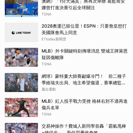
澳網》「1分大滿貫」將再次舉辦 葛藍喬安
娜曾打進決賽引起全球關注
TSNA
2028奧運已留位置！ESPN：只要詹皇想打
美國隊會馬上同意
ETtoday新聞雲
MLB》外卡關鍵時刻傳壞消息 雙城王牌萊恩
疑因傷離隊
TSNA
網球》蒙特婁大師賽顪爆冷門！ 前二種子
季維瑞夫出局、地主希望傷退，賽事總監坦
言失望
麗台運動
MLB》紅人投手戰力受挫 格林右肘不適再進
傷兵名單
TSNA
交易神操作？費城人新同學首轟「霸氣甩棒
+確信步」 新任四番收奇效