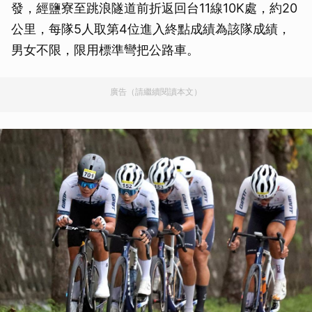
發，經鹽寮至跳浪隧道前折返回台11線10K處，約20
公里，每隊5人取第4位進入終點成績為該隊成績，
男女不限，限用標準彎把公路車。
廣告（請繼續閱讀本文）