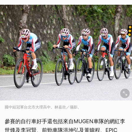
國中組冠軍台北市大理高中。林嘉欣／攝影。
參賽的自行車好手還包括來自MUGEN車隊的網紅李
世烽及李冠賢、前勁車隊洪坤弘及黃暐程、EPIC