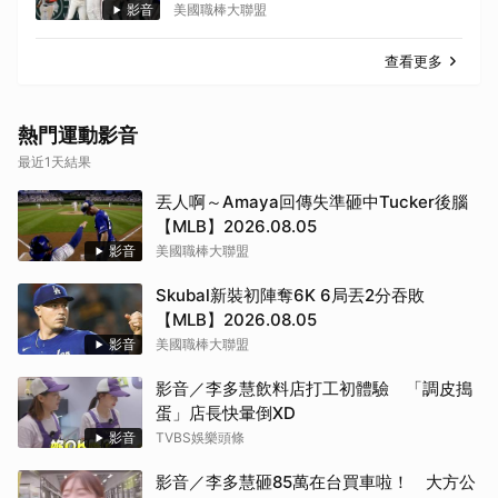
影音
美國職棒大聯盟
查看更多
熱門運動影音
最近1天結果
丟人啊～Amaya回傳失準砸中Tucker後腦
【MLB】2026.08.05
影音
美國職棒大聯盟
Skubal新裝初陣奪6K 6局丟2分吞敗
【MLB】2026.08.05
影音
美國職棒大聯盟
影音／李多慧飲料店打工初體驗 「調皮搗
蛋」店長快暈倒XD
影音
TVBS娛樂頭條
影音／李多慧砸85萬在台買車啦！ 大方公