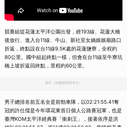
競賽組從花蓮太平洋公園出發，經193線、花蓮大橋
後放行、進入台11線、牛山、新社至女媧娘娘廟路口
折返，終點設在台11線9.5K處的花蓮鹽寮，全程約
80公里。國中組起終點一樣，但會在台11線至牛寮坑
橋上坡折返回終點，里程約60公里。
廣告（請繼續閱讀本文）
男子總排名前五名全是前勁車隊，以02:21:55.41奪
冠的許仕儒是今年環花東首日個人公路賽冠軍，也是
臺灣KOM太平洋經典賽「衝刺王」，接著依序是洪