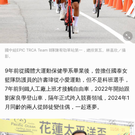
國中組EPIC TRCA Team B隊陳宥劭單站第一，總排第五。林嘉欣／攝
影。
9年前從國體大運動保健學系畢業後，曾擔任國泰女
籃隊防護員的許書瑋從小愛運動，但不是科班選手，
7年前到鐵人工廠上班才接觸自由車，2022年開始跟
劉家良學登山車，隔年正式跨入競賽領域，2024年1
月同齡的兩人從師徒變佳偶，一起逐夢。