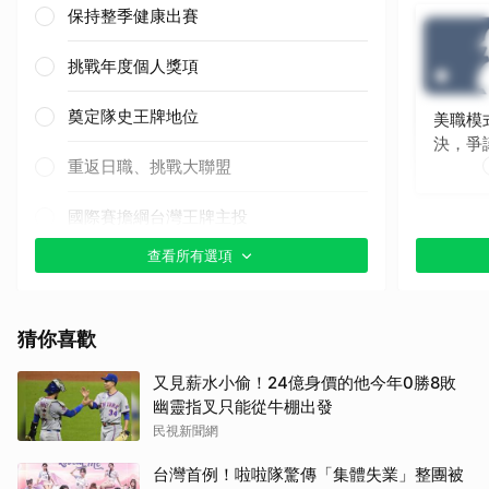
保持整季健康出賽
挑戰年度個人獎項
奠定隊史王牌地位
美職模
決，爭
重返日職、挑戰大聯盟
取消
國際賽擔綱台灣王牌主投
查看所有選項
其他（歡迎貼文分享）
猜你喜歡
又見薪水小偷！24億身價的他今年0勝8敗
幽靈指叉只能從牛棚出發
民視新聞網
台灣首例！啦啦隊驚傳「集體失業」整團被