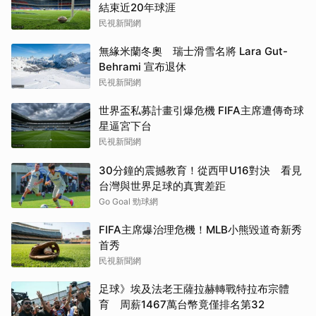
結束近20年球涯
民視新聞網
無緣米蘭冬奧 瑞士滑雪名將 Lara Gut-
Behrami 宣布退休
民視新聞網
世界盃私募計畫引爆危機 FIFA主席遭傳奇球
星逼宮下台
民視新聞網
30分鐘的震撼教育！從西甲U16對決 看見
台灣與世界足球的真實差距
Go Goal 勁球網
FIFA主席爆治理危機！MLB小熊毀道奇新秀
首秀
民視新聞網
足球》埃及法老王薩拉赫轉戰特拉布宗體
育 周薪1467萬台幣竟僅排名第32