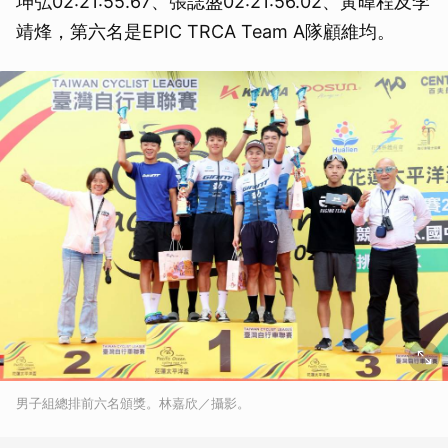
坤弘02:21:55.67、張誌盛02:21:56.02、黃暐程及李
靖烽，第六名是EPIC TRCA Team A隊顧維均。
男子組總排前六名頒獎。林嘉欣／攝影。