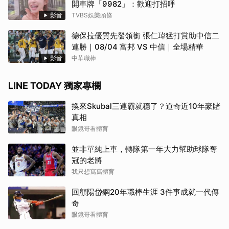
開車牌「9982」：歡迎打招呼
影音
TVBS娛樂頭條
德保拉優質先發領銜 張仁瑋猛打賞助中信二
連勝｜08/04 富邦 VS 中信｜全場精華
影音
中華職棒
LINE TODAY 獨家專欄
換來Skubal三連霸就穩了？道奇近10年豪賭
真相
眼鏡哥看體育
並非單純上車，轉隊第一年大力幫助球隊奪
冠的老將
我只想寫寫體育
回顧陽岱鋼20年職棒生涯 3件事成就一代傳
奇
眼鏡哥看體育