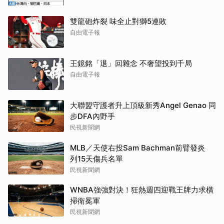
雙龍砲炸裂 味全止對獅5連敗
自由電子報
王鏡銘「退」回雜念 不奢望投到千局
自由電子報
大聯盟守護者升上頂級新秀Angel Genao 同
步DFA內野手
民視新聞網
MLB／天使右投Sam Bachman前臂發炎
列15天傷兵名單
民視新聞網
WNBA強強對決！狂熱週四迎戰王牌力求橫
掃衛冕軍
民視新聞網