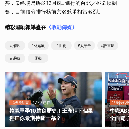
賽，最終場是將於12月6日進行的台北／桃園繞圈
賽，目前積分排行榜前六名競爭相當激烈。
精彩運動報導盡在
《敢動傳媒》
#攝影
#林嘉欣
#比賽
#太平洋
#許書瑋
#運動
運動
13天後結束
2.3K人已投
25天後結
韓職單季10勝寫歷史！王彥程下個里
中職A
程碑你最期待哪一幕？
全面電