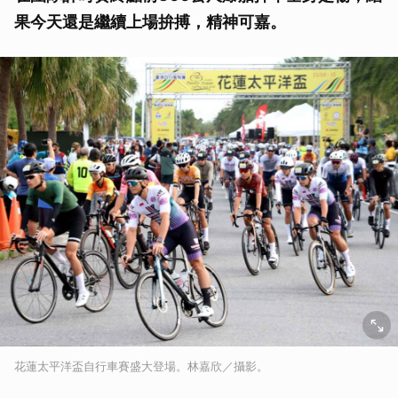
果今天還是繼續上場拚搏，精神可嘉。
花蓮太平洋盃自行車賽盛大登場。林嘉欣／攝影。