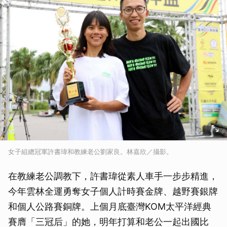
女子組總冠軍許書瑋和教練老公劉家良。林嘉欣／攝影。
在教練老公調教下，許書瑋從素人車手一步步精進，
今年雲林全運勇奪女子個人計時賽金牌、越野賽銀牌
和個人公路賽銅牌。上個月底臺灣KOM太平洋經典
賽膺「三冠后」的她，明年打算和老公一起出國比