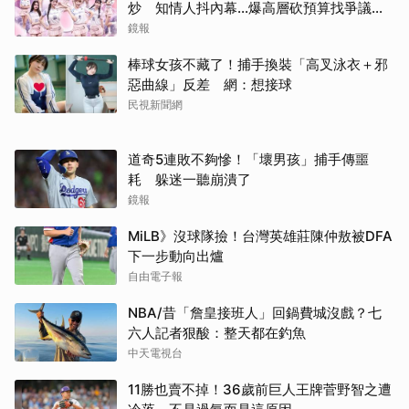
炒 知情人抖內幕...爆高層砍預算找爭議經
紀人接手
鏡報
棒球女孩不藏了！捕手換裝「高叉泳衣＋邪
惡曲線」反差 網：想接球
民視新聞網
道奇5連敗不夠慘！「壞男孩」捕手傳噩
耗 躲迷一聽崩潰了
鏡報
MiLB》沒球隊撿！台灣英雄莊陳仲敖被DFA
下一步動向出爐
自由電子報
NBA/昔「詹皇接班人」回鍋費城沒戲？七
六人記者狠酸：整天都在釣魚
中天電視台
11勝也賣不掉！36歲前巨人王牌菅野智之遭