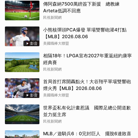
傳阿森納7500萬鎊簽下新援 總教練
Arteta低調不回應
民視新聞網
小熊核彈頭PCA爆發 單場雙響砲灌4打點
【MLB】2026.08.06
影音
美國職棒大聯盟
相隔18年！LPGA宣布2027年重返紐約康寧
經典賽
民視新聞網
首局首打席開轟點火！大谷翔平單場雙響砲
煙火秀【MLB】2026.08.06
影音
美國職棒大聯盟
世界盃私有化計畫惹議 國際足總公開道歉
並力挺主席
民視新聞網
MLB／遊騎兵6：0完封巨人 擺脫6連敗喜