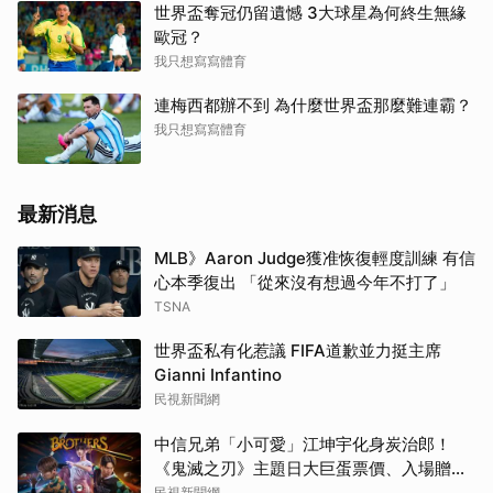
世界盃奪冠仍留遺憾 3大球星為何終生無緣
歐冠？
我只想寫寫體育
連梅西都辦不到 為什麼世界盃那麼難連霸？
我只想寫寫體育
最新消息
MLB》Aaron Judge獲准恢復輕度訓練 有信
心本季復出 「從來沒有想過今年不打了」
TSNA
世界盃私有化惹議 FIFA道歉並力挺主席
Gianni Infantino
民視新聞網
中信兄弟「小可愛」江坤宇化身炭治郎！
《鬼滅之刃》主題日大巨蛋票價、入場贈品
出爐
民視新聞網