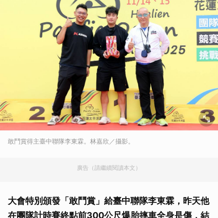
敢鬥賞得主臺中聯隊李東霖。林嘉欣／攝影。
廣告（請繼續閱讀本文）
大會特別頒發「敢鬥賞」給臺中聯隊李東霖，昨天他
在團隊計時賽終點前300公尺爆胎摔車全身是傷，結