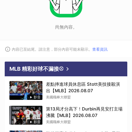
尚無內容。
內容已至結尾。請注意，部分內容可能未顯示。
查看資訊
MLB 精彩好球不漏接⚾
差點摔進球員休息區 Stott美技接殺演
出【MLB】2026.08.07
取消
影音
美國職棒大聯盟
第13局才分高下！Durbin再見安打主場
沸騰【MLB】2026.08.07
影音
美國職棒大聯盟