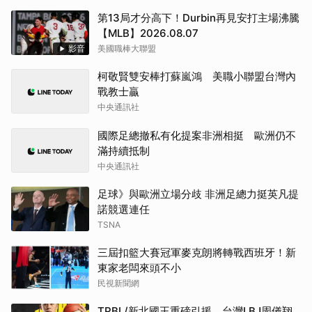
第13局才分高下！Durbin再見安打主場沸騰
【MLB】2026.08.07
影音
美國職棒大聯盟
柯敬賢雙安棒打蘇嵐鴻 美職小聯盟台灣內
戰教士贏
中央通訊社
國際足總撤私有化提案非洲相挺 歐洲仍不
滿持續抵制
中央通訊社
足球》與歐洲立場分歧 非洲足總力挺英凡提
諾競選連任
TSNA
三屆扣籃大賽冠軍麥克朗將轉戰西班牙！新
東家老闆來頭不小
民視新聞網
TPBL/新北國王重磅引援 台灣LBJ周儀翔