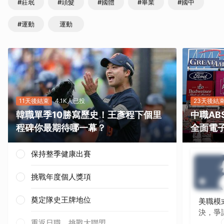
#莊珉
#頭髮
#國體
#畢業
#國中
#運動
運動
11天後結束
4.1K人已投
23天後結
韓職單季10勝寫歷史！王彥程下個里
中職A
程碑你最期待哪一幕？
全面電
保持整季健康出賽
挑戰年度個人獎項
奠定隊史王牌地位
美職模
決，爭
重返日職、挑戰大聯盟