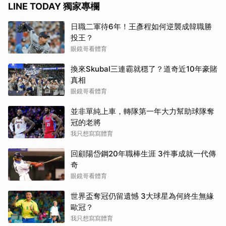
LINE TODAY 獨家專欄
日職二軍待6年！王彥程如何逆襲成韓職勝
投王？
眼鏡哥看體育
換來Skubal三連霸就穩了？道奇近10年豪賭
真相
眼鏡哥看體育
並非單純上車，轉隊第一年大力幫助球隊奪
冠的老將
我只想寫寫體育
回顧陽岱鋼20年職棒生涯 3件事成就一代傳
奇
眼鏡哥看體育
世界盃奪冠仍留遺憾 3大球星為何終生無緣
歐冠？
我只想寫寫體育