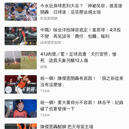
今永近身球惹到大谷？「神祕笑容」後直接
開轟 日球迷：這笑壓迫感太強
民視新聞網
中職》味全洋投陣容底定！葉君璋：4洋投
不變 再笑談等「費仔、包爾」報到
緯來體育新聞
41J肉聲／驚！足球員遭「天打雷劈」慘
死 詭異天象另釀12人傷
鏡報
統一獅》陳傑憲開轟有原因！ 「我之前從來
沒有這麼慘」
TSNA
統一獅》要大量得分不容易！ 林岳平：紀錄
破了也要發揮一下
TSNA
陳傑憲轟醒獅 把天母當主場