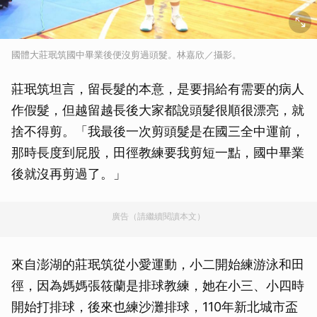
國體大莊珉筑國中畢業後便沒剪過頭髮。林嘉欣／攝影。
莊珉筑坦言，留長髮的本意，是要捐給有需要的病人
作假髮，但越留越長後大家都說頭髮很順很漂亮，就
捨不得剪。「我最後一次剪頭髮是在國三全中運前，
那時長度到屁股，田徑教練要我剪短一點，國中畢業
後就沒再剪過了。」
廣告（請繼續閱讀本文）
來自澎湖的莊珉筑從小愛運動，小二開始練游泳和田
徑，因為媽媽張筱蘭是排球教練，她在小三、小四時
開始打排球，後來也練沙灘排球，110年新北城市盃