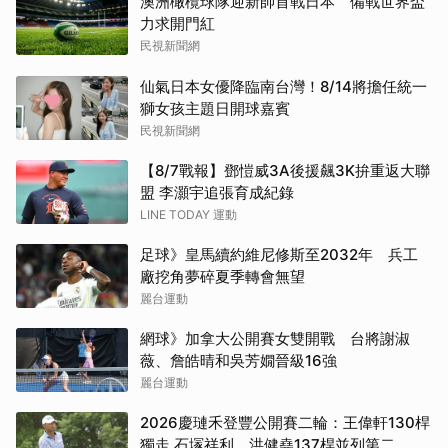
澳洲橄欖球隊迎新帥首戰日本 備戰世界盃
力求開門紅
民視新聞網
仙氣日本女優降臨南台灣！8/14將擔任統一
獅女孩主題日開球嘉賓
民視新聞網
【8/7戰報】鄧愷威3A後援飆3K拚重返大聯
盟 李灝宇追張育成紀錄
LINE TODAY 運動
足球》皇馬續約維尼修斯至2032年 兵工
廠挖角夢碎夏季轉會無望
麗台運動
網球》加拿大公開賽女雙開戰 台將謝淑
薇、詹皓晴和吳芳嫺晉級16強
麗台運動
2026慶璉禾登豐公開賽二輪：王偉軒130桿
獨走 石塜祥利、洪健堯137桿並列第二