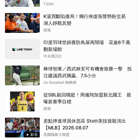
TSNA
K湯買斷陷僵局！獨行俠虛張聲勢盼交易
湖人靜觀其變
鏡報
印度羽球世錦賽防鳥屎再鬧場 花逾6千萬
翻新場館
中央通訊社
棒球智庫／西武林安可有機會致勝一擊 投
注建議西武獨贏、7.5小分
Go Baseball 夠棒網
從SBL殺回職籃！周儀翔加盟新北國王 親
曝新賽季目標
鏡報
差點摔進球員休息區 Stott美技接殺演出
【MLB】2026.08.07
影音
美國職棒大聯盟