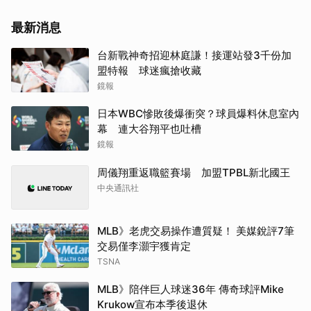
最新消息
台新戰神奇招迎林庭謙！接運站發3千份加
盟特報 球迷瘋搶收藏
鏡報
日本WBC慘敗後爆衝突？球員爆料休息室內
幕 連大谷翔平也吐槽
鏡報
周儀翔重返職籃賽場 加盟TPBL新北國王
中央通訊社
MLB》老虎交易操作遭質疑！ 美媒銳評7筆
交易僅李灝宇獲肯定
TSNA
MLB》陪伴巨人球迷36年 傳奇球評Mike
Krukow宣布本季後退休