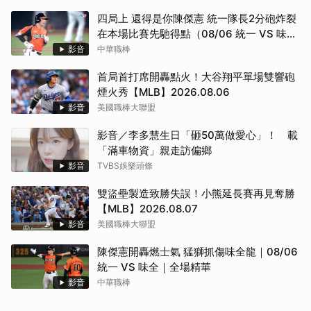
四局上 還得是你陳傑憲 統一隊長2分砲炸裂
在本場比賽先馳得點（08/06 統一 VS 味
全）
影音
中華職棒
首局首打席開轟點火！大谷翔平單場雙響砲
煙火秀【MLB】2026.08.06
影音
美國職棒大聯盟
影音／李多慧生日「砸50萬做愛心」！ 載
「滿車物資」親走訪偏鄉
影音
TVBS娛樂頭條
雙盜壘製造致勝失誤！小熊延長賽再見奪勝
【MLB】2026.08.07
影音
美國職棒大聯盟
陳傑憲開轟燃士氣 猛獅抓傷味全龍｜08/06
統一 VS 味全｜全場精華
影音
中華職棒