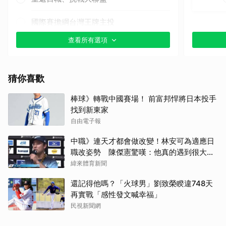
國際賽擔綱台灣王牌主投
查看所有選項
其他（歡迎貼文分享）
猜你喜歡
棒球》轉戰中國賽場！ 前富邦悍將日本投手
找到新東家
自由電子報
中職》連天才都會做改變！林安可為適應日
職改姿勢 陳傑憲驚嘆：他真的遇到很大挫
折
緯來體育新聞
還記得他嗎？「火球男」劉致榮睽違748天
再實戰「感性發文喊幸福」
民視新聞網