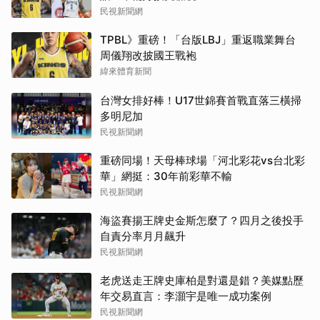
民視新聞網
TPBL》重磅！「台版LBJ」重返職業舞台
周儀翔改披國王戰袍
緯來體育新聞
台灣女排好棒！U17世錦賽首戰直落三橫掃
多明尼加
民視新聞網
重磅同場！天母棒球場「河北彩花vs台北彩
華」網挺：30年前彩華不輸
民視新聞網
海盜賽揚王牌史金斯怎麼了？四月之後投手
自責分率月月飆升
民視新聞網
老虎送走王牌史庫柏是對還是錯？美媒點歷
年交易直言：李灝宇是唯一成功案例
民視新聞網