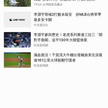
TPGA 台灣職業高爾夫
李灝宇替補2打數未敲安 拚MLB台將單季
最多安卡關
中央通訊社
李灝宇參與歷史！老虎系列賽連三拉三「開
對手魯閣」追平130年大聯盟偉業
民視新聞網
滿血復活！千賀滉大牛棚出發飆旅美生涯最
速161公里火球殺翻守護者
民視新聞網