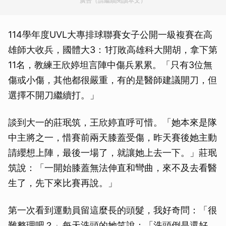
廣告（請繼續閱讀本文）
114學年度UVL大專排球聯賽女子公開一級複賽在高
雄師大收兵，國體大3：1打敗高雄科大開胡，拿下第
11名，教練王欣婷坦言陣中傷兵累累。「只有3位無
傷或小傷，其他都很嚴重，有的是醫師建議開刀，但
選擇不開刀繼續打。」
談到大一的莊珉筑，王欣婷直呼可惜。「她本來是隊
中主將之一，惜賽前兩天膝蓋受傷，昨天賽後她主動
請纓想上陣，最後一場了，就讓她上去一下。」莊珉
筑說：「一開始膝蓋無法伸直和彎曲，來不及去看醫
生了，先下來比賽再說。」
第一次看到運動員留這麼長的頭髮，我好奇問：「很
難整理吧？」每天洗頭的她笑說：「洗頭倒是還好，