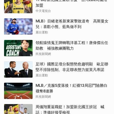
加盟
中天電視台
MLB》目睹老爸新東家擊敗道奇 高斯曼女
兒：喜歡小熊、藍鳥做不到
麗台運動
領航猿情蒐王牌轉戰洋基工程！唐偉傑出任
助教 補強教練團戰力
民視新聞網
足球》國際足壇分裂態勢愈趨明顯 歐足聯
堅不排除抵制、非足聯表態力挺英凡蒂諾
麗台運動
MLB／克服5度落後！紅襪13局惡鬥險勝白
襪奪8連勝
民視新聞網
周儀翔重返職籃！加盟新北國王拚冠 喊
話：準備好接受檢視