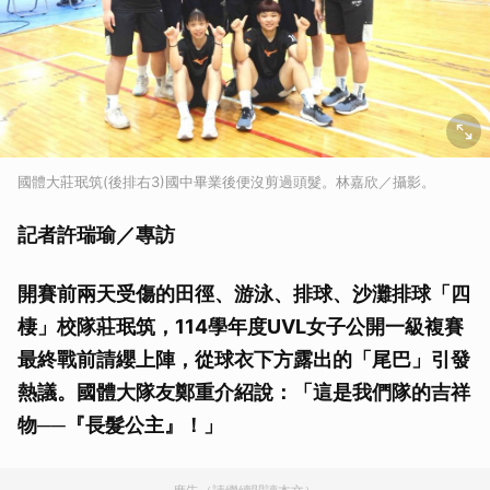
國體大莊珉筑(後排右3)國中畢業後便沒剪過頭髮。林嘉欣／攝影。
記者許瑞瑜／專訪
開賽前兩天受傷的田徑、游泳、排球、沙灘排球「四
棲」校隊莊珉筑，114
學年度UVL
女子公開一級複賽
最終戰前請纓上陣，從球衣下方露出的「尾巴」引發
熱議。國體大隊友鄭重介紹說：「這是我們隊的吉祥
物──『長髮公主』！」