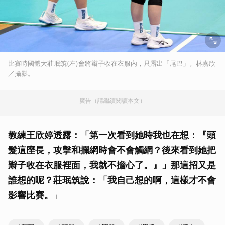
比賽時國體大莊珉筑(左)會將辮子收在衣服內，只露出「尾巴」。林嘉欣
／攝影。
廣告（請繼續閱讀本文）
教練王欣婷透露：「第一次看到她時我也在想：『頭
髮這塺長，攻擊和攔網時會不會觸網？後來看到她把
辮子收在衣服裡面，我就不擔心了。』」那這招又是
誰想的呢？莊珉筑說：「我自己想的啊，這樣才不會
影響比賽。
」