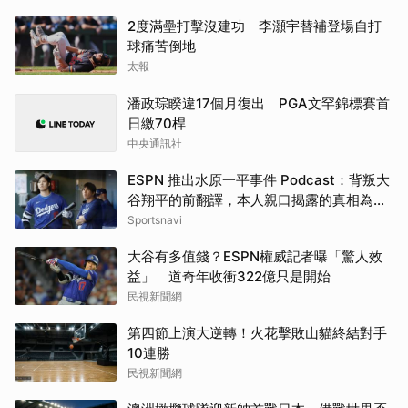
2度滿壘打擊沒建功 李灝宇替補登場自打
球痛苦倒地
太報
潘政琮睽違17個月復出 PGA文罕錦標賽首
日繳70桿
中央通訊社
ESPN 推出水原一平事件 Podcast：背叛大
谷翔平的前翻譯，本人親口揭露的真相為
何？
Sportsnavi
大谷有多值錢？ESPN權威記者曝「驚人效
益」 道奇年收衝322億只是開始
民視新聞網
第四節上演大逆轉！火花擊敗山貓終結對手
10連勝
民視新聞網