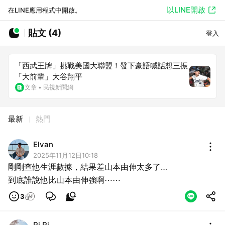
以LINE開啟
在LINE應用程式中開啟。
貼文 (4)
登入
「西武王牌」挑戰美國大聯盟！發下豪語喊話想三振
「大前輩」大谷翔平
文章
•
民視新聞網
最新
熱門
Elvan
2025年11月12日10:18
剛剛查他生涯數據，結果差山本由伸太多了…
到底誰說他比山本由伸強啊⋯⋯
3
Pi Pi