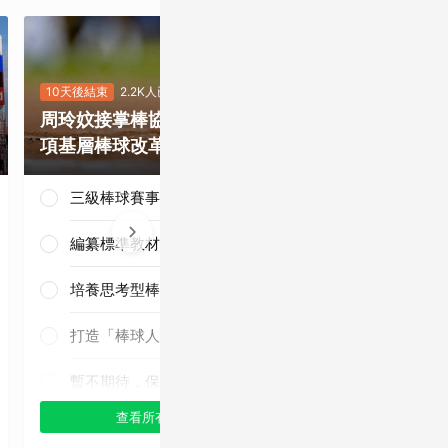
10天後結束
2.2K人已投
9天後結束
5.4
周玲妏接掌棒協，你最期待哪一
重磅補強塞揚
項基層棒球改革？
是否有望奪下
三級棒球賽事正常化
編纂標準教材與導入運科防護
培養思考型棒球人才
三連霸毫無懸
念！
打造「棒球人之家」
暫不期待，保持觀望
查看所有選項
查看