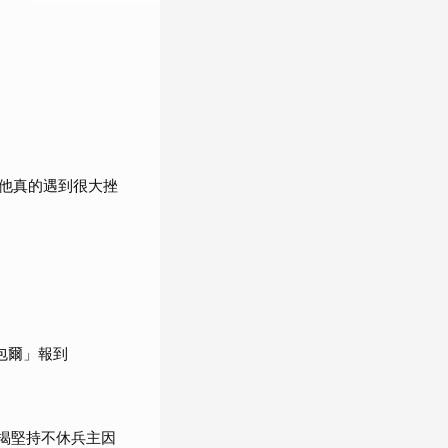
他真的遇到很大挫
包爾」報到
」揭堅持不休兵主因