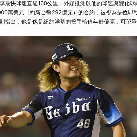
季最快球速直逼160公里，外媒推測以他的球速與變化球
9000萬美元（約新台幣292億元）的合約，被視為是位即
則指出，他是像是紐約洋基的投手輪值年齡偏高，可望爭