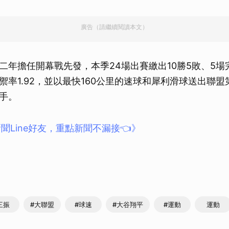
取消
廣告（請繼續閱讀本文）
二年擔任開幕戰先發，本季24場出賽繳出10勝5敗、5場
率1.92，並以最快160公里的速球和犀利滑球送出聯盟第
手。
聞Line好友，重點新聞不漏接👈》
三振
#大聯盟
#球速
#大谷翔平
#運動
運動