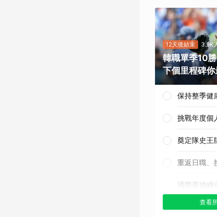
12天後結束
3.9
韓職單季10
下個里程碑你
保持整季健
挑戰年度個
奠定隊史王
重返日職、
國際賽擔綱
查看
其他（歡迎