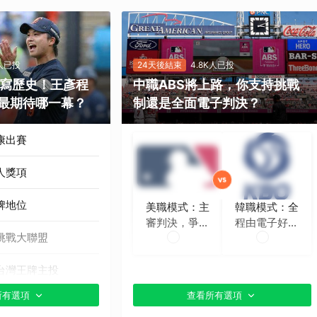
K人已投
24天後結束
4.8K人已投
勝寫歷史！王彥程
中職ABS將上路，你支持挑戰
最期待哪一幕？
制還是全面電子判決？
康出賽
人獎項
牌地位
美職模式：主
韓職模式：全
審判決，爭議
程由電子好球
挑戰大聯盟
時再挑戰
帶判定
台灣王牌主投
所有選項
查看所有選項
貼文分享）