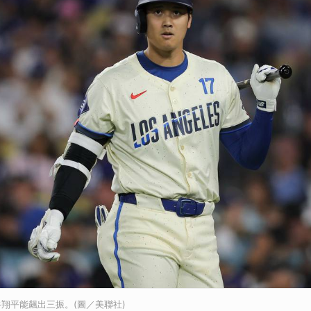
翔平能飆出三振。(圖／美聯社)