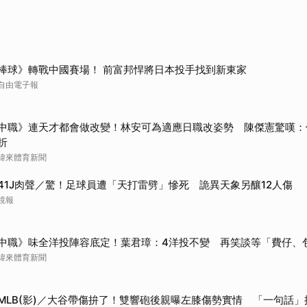
棒球》轉戰中國賽場！ 前富邦悍將日本投手找到新東家
自由電子報
中職》連天才都會做改變！林安可為適應日職改姿勢 陳傑憲驚嘆：
折
緯來體育新聞
41J肉聲／驚！足球員遭「天打雷劈」慘死 詭異天象另釀12人傷
鏡報
中職》味全洋投陣容底定！葉君璋：4洋投不變 再笑談等「費仔、
緯來體育新聞
MLB(影)／大谷帶傷拚了！雙響砲後親曝左膝傷勢實情 「一句話