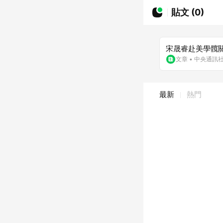
貼文 (0)
宋晟睿赴美學髖關
文章
•
中央通訊
最新
熱門