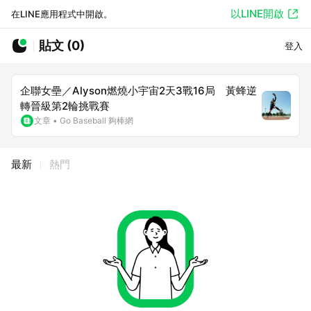
以LINE開啟
在LINE應用程式中開啟。
貼文 (0)
登入
企聯女壘／Alyson燃燒小宇宙2天3戰16局 黃蜂逆
轉晉級第2輪挑戰賽
文章
•
Go Baseball 夠棒網
最新
熱門