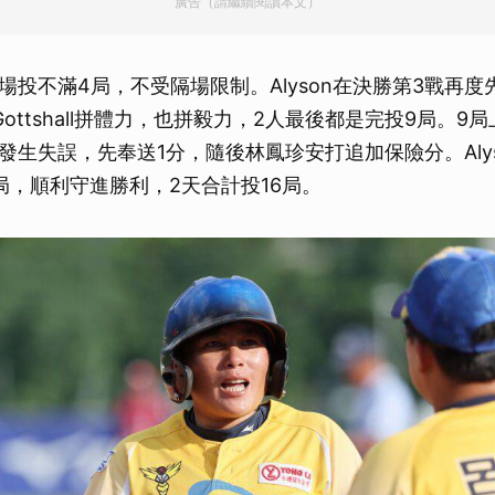
廣告（請繼續閱讀本文）
場投不滿4局，不受隔場限制。Alyson在決勝第3戰再
n Gottshall拼體力，也拼毅力，2人最後都是完投9局。
發生失誤，先奉送1分，隨後林鳳珍安打追加保險分。Alys
局，順利守進勝利，2天合計投16局。