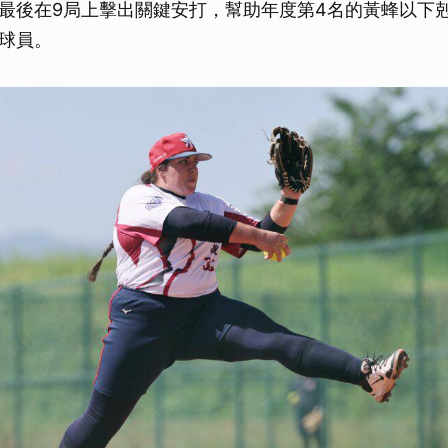
最後在9局上擊出關鍵安打，幫助年度第4名的黃蜂以下
球員。