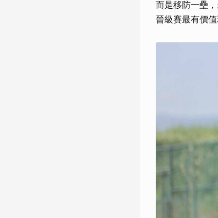
而是移防一壘，
晉級賽最有價值