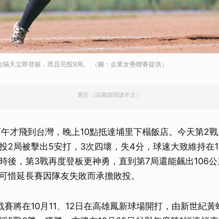
ll來台隔天立即登板，而且完投9局。 （圖：企業女壘聯賽提供）
廣告（請繼續閱讀本文）
l昨天下午才飛到台灣，晚上10點抵達埔里下榻飯店。今天第2
投2局被擊出5安打，3次四壞，失4分，球速大致維持在1
時後，第3戰再度登板更神勇，直到第7局還能飆出106
可惜延長賽因隊友失敗而承擔敗投。
戰賽將在10月11、12日在高雄鳳新球場開打，由新世紀黃