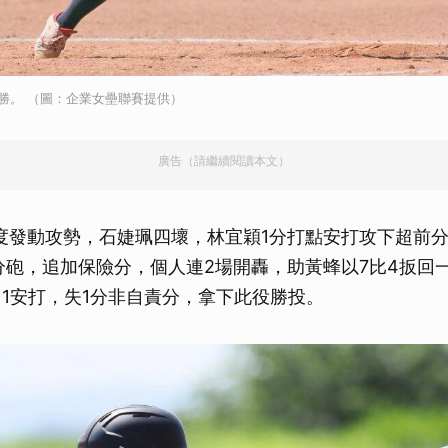
勝。 （圖：企業女壘聯賽提供）
廣告（請繼續閱讀本文）
度發動攻勢，石婕珮四壞，林宜穎1分打點安打攻下超前分，洋
出2分砲，追加保險分，個人連2場開轟，助黃蜂以7比4扳回
擊出1安打，失1分非自責分，拿下此役勝投。