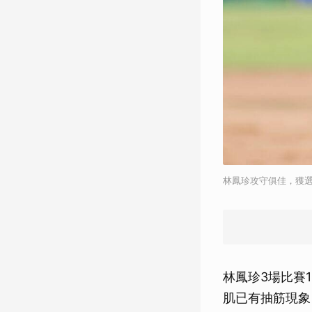
林鳳珍攻守俱佳，獲選
林鳳珍3場比賽
肌已有抽筋現象