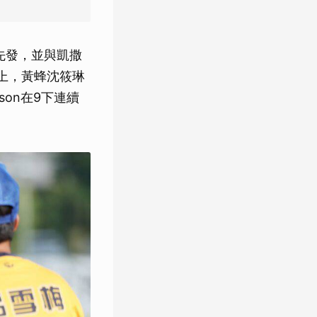
度先發，並與凱撒
9局上，黃蜂沈筱琳
on在9下連續