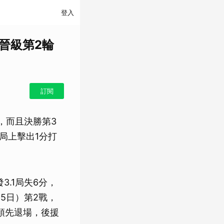
登入
轉晉級第2輪
訂閱
先發，而且決勝第3
局上擊出1分打
3.1局失6分，
5日）第2戰，
3領先退場，後援