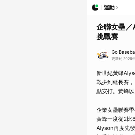
運動
企聯女壘／A
挑戰賽
Go Baseb
更新於 2025年
新世紀黃蜂Alys
戰拼到延長賽，
點安打。黃蜂以
企業女壘聯賽季後
黃蜂一度從2比
Alyson再度