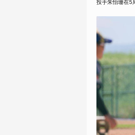
投手朱怡珊在5