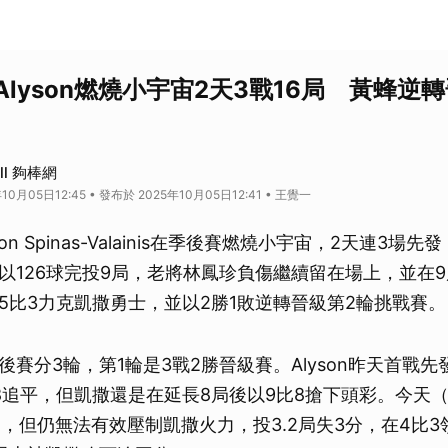
lyson燃燒小宇宙2天3戰16局 黃蜂逆
all 夠棒網
10月05日12:45 • 發布於 2025年10月05日12:41 • 王覺一
on Spinas-Valainis在季後賽燃燒小宇宙，2天連3場
以126球完投9局，老將林鳳珍負傷繼續留在場上，並在9
5比3力克凱撒勇士，並以2勝1敗逆轉晉級第2輪挑戰賽。
賽分3輪，第1輪是3戰2勝晉級賽。Alyson昨天首戰先發
8追平，但凱撒還是在延長8局後以9比8搶下頭彩。今天（
先發，但仍無法有效壓制凱撒火力，投3.2局失3分，在4比