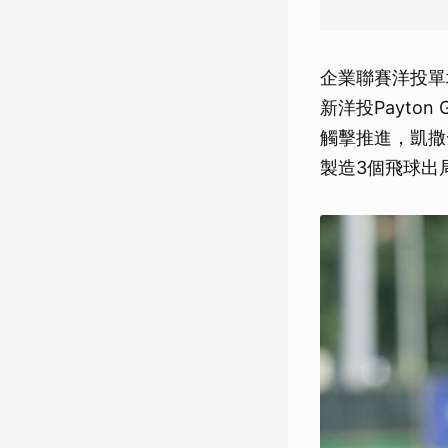
企業聯賽洋投單
新洋投Payto
觸擊推進，凱撒
製造3個飛球出