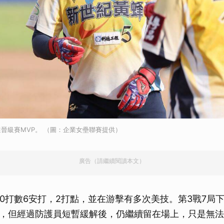
取消
晉級賽MVP。 （圖：企業女壘聯賽提供）
廣告（請繼續閱讀本文）
10打數6安打，2打點，並在游擊有多次美技。第3戰7局
，但經過防護員短暫緩解後，仍繼續留在場上，只是無法