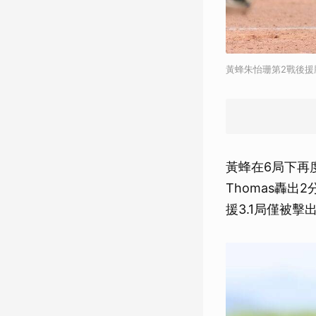
黃蜂朱怡珊第2戰後援
黃蜂在6局下再
Thomas轟
援3.1局僅被