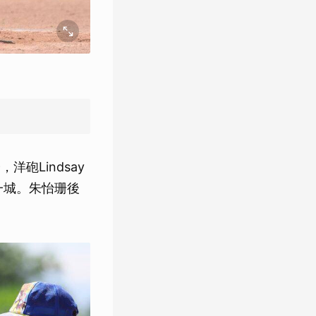
砲Lindsay
一城。朱怡珊後