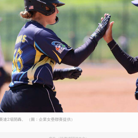
晉級賽連2場開轟。 （圖：企業女壘聯賽提供）