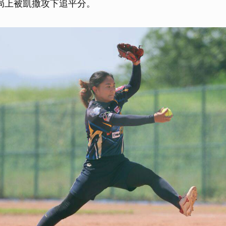
局上被凱撒攻下追平分。