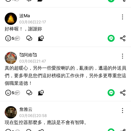
波Ma
03月06日22:17
好棒喔！，謝謝妳
5
🥰阿維🥰
03月06日21:47
真的超暖心，另外一些愛按喇叭的，亂衝的，邋遢的外送員
們，要多學息您們這好榜樣的工作伙伴，另外多更尊重您這
個職業道德！
5
詹雅云
03月06日20:58
現在監控器那麼多，應該是不會有智障。