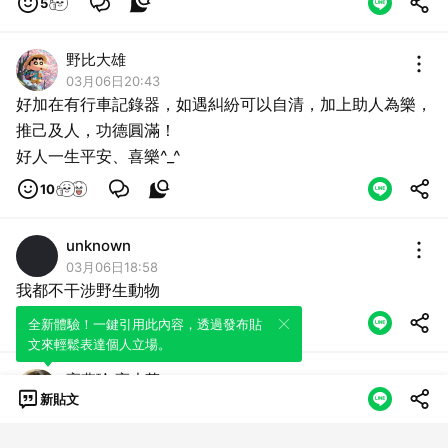
5
野比大雄
03月06日20:43
好加在有行車記錄器，如遇糾紛可以自清，加上助人為樂，
推己及人，功德圓滿！
好人一生平安、喜樂^_^
10
unknown
03月06日18:58
我都不干涉野生動物
全新體驗！一鍵引用此內容，透過發布貼
文來輕鬆表達個人立場。
高燕珍 高小草
新貼文
03月06日18:39
感恩🙏