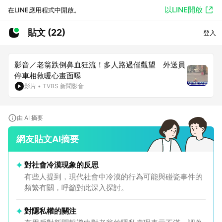
以LINE開啟
在LINE應用程式中開啟。
貼文 (22)
登入
影音／老翁跌倒鼻血狂流！多人路過僅觀望 外送員
停車相救暖心畫面曝
影片
•
TVBS 新聞影音
由 AI 摘要
網友貼文AI摘要
對社會冷漠現象的反思
有些人提到，現代社會中冷漠的行為可能與碰瓷事件的
頻繁有關，呼籲對此深入探討。
對隱私權的關注