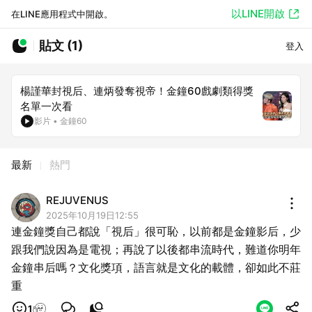
以LINE開啟
在LINE應用程式中開啟。
貼文 (1)
登入
楊謹華封視后、連炳發奪視帝！金鐘60戲劇類得獎
名單一次看
影片
•
金鐘60
最新
熱門
REJUVENUS
2025年10月19日12:55
連金鐘獎自己都說「視后」很可恥，以前都是金鐘影后，少
跟我們說因為是電視；再說了以後都串流時代，難道你明年
金鐘串后嗎？文化獎項，語言就是文化的載體，卻如此不莊
重
1