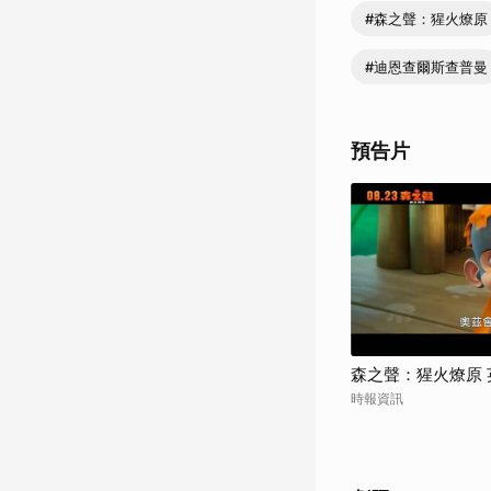
《飢餓遊戲》唐納蘇德蘭、《
#森之聲：猩火燎原
造永恆的故事。《
#迪恩查爾斯查普曼
預告片
森之聲：猩火燎原
時報資訊