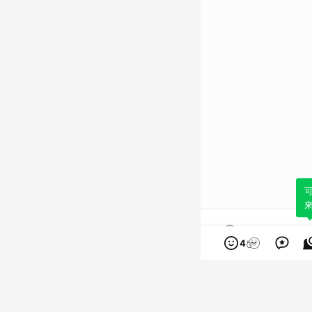
內容已至結尾。請
4