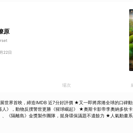
燎原
rset
8月22日
場次
影展世界首映，締造IMDB 近7分好評價 ★又一即將席捲全球的口碑
器人》，動物反撲警世更勝《猩球崛起》 ★奧斯卡影帝李奧納多狄
》、《隔離島》金獎製作團隊，挺身環保議題不遺餘力 ★人氣動畫
《神偷奶爸2》視效X《神力女超人1984》聲音設計X《小王子》
事大銀幕鉅獻 ★環境教育的暑假動畫首選！更吸引多位奧斯卡得主