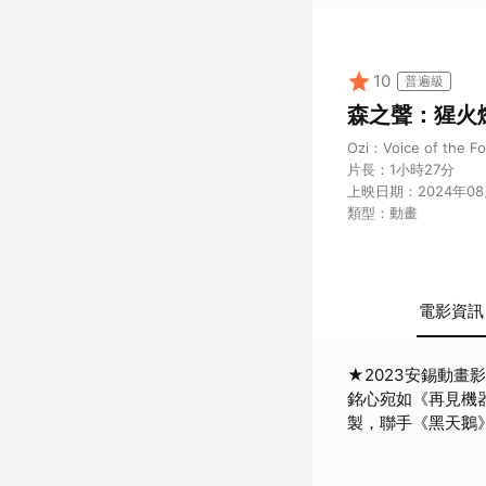
10
普遍級
森之聲：猩火
Ozi：Voice of the Fo
片長：
1小時27分
上映日期：
2024年0
類型：
動畫
電影資訊
★2023安錫動畫
銘心宛如《再見機
製，聯手《黑天鵝
功》原創編劇團隊X
造最新動物英雄故