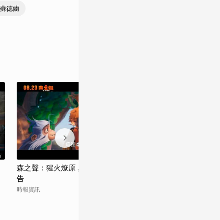
納蘇德蘭
片
預告片
森之聲：猩火燎原 奧茲 向全世界發聲篇預
告
時報資訊