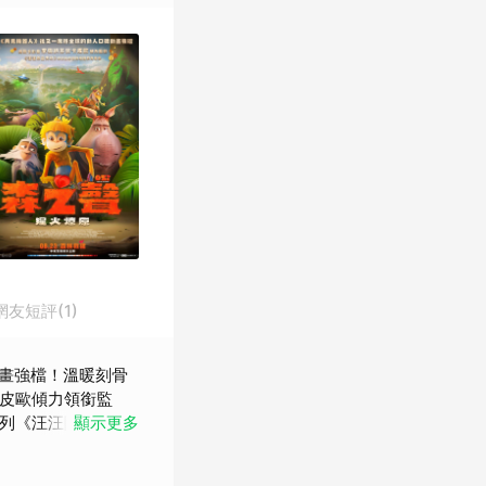
網友短評(1)
動畫強檔！溫暖刻骨
卡皮歐傾力領銜監
系列《汪汪隊立大
顯示更多
配樂，金獎團隊齊聚打
《她們》蘿拉鄧恩、