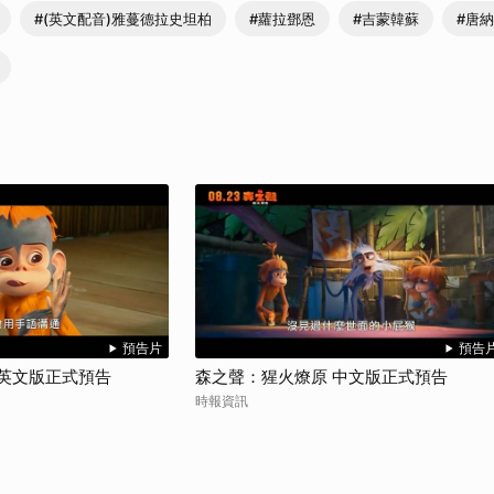
沙贊！》吉蒙韓蘇等人爭相配音力挺 「動畫是一種強大的溝通工具，可以創
#(英文配音)雅蔓德拉史坦柏
#蘿拉鄧恩
#吉蒙韓蘇
#唐
森之聲：
取消
預告片
預告
 英文版正式預告
森之聲：猩火燎原 中文版正式預告
時報資訊