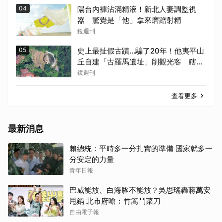
04
陽台內褲沾滿精液！新北人妻調監視
器 驚覺是「他」拿來磨蹭射精
鏡週刊
05
史上最扯假古蹟...騙了20年！他夷平山
丘自建「古羅馬遺址」削觀光客 瞎掰
埃及豔后、茱麗葉來過
鏡週刊
查看更多
最新消息
賴總統：平時多一分扎實的準備 國家就多一
分安定的力量
青年日報
巴威能放、白海豚不能放？吳思瑤轟蔣萬安
甩鍋 北市府嗆︰竹篙鬥菜刀
自由電子報