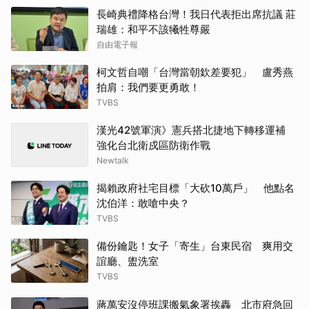
長崎典禮降格台灣！我日代表拒出席抗議 莊
瑞雄：和平不該犧牲尊嚴
自由電子報
柯文哲自嘲「台灣當朝欽差要犯」 盧秀燕
拍肩：我們要更勇敢！
TVBS
漢光42號軍演》憲兵搭北捷地下轉移運補
強化台北衛戍區防衛作戰
Newtalk
揭賴政府社宅目標「大砍10萬戶」 他點名
沈伯洋：敢嗆中央？
TVBS
備份鑰匙！女子「寄生」台東民宿 爽用交
誼廳、盥洗室
TVBS
蔣萬安沒停班課搬氣象署挨轟 北市府急回