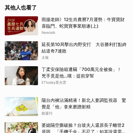
其他人也看了
雨揚老師》12生肖農曆7月運勢：牛寶寶財
喜臨門、蛇寶寶事業順遂(上)
Newtalk
延長第10局擊出內野安打 大谷勝利打點終
結道奇7連敗
太報
丁柔安保險箱遭竊「700萬元全被偷」！
兇手竟是他...嘆：提前穿幫
ETtoday星光雲
陽台內褲沾滿精液！新北人妻調監視器 驚
覺是「他」拿來磨蹭射精
鏡週刊
婆媳隔空撕破臉？台玻夫人還原長子離世2
原因 「手機千金」不忍了：如其說還需要