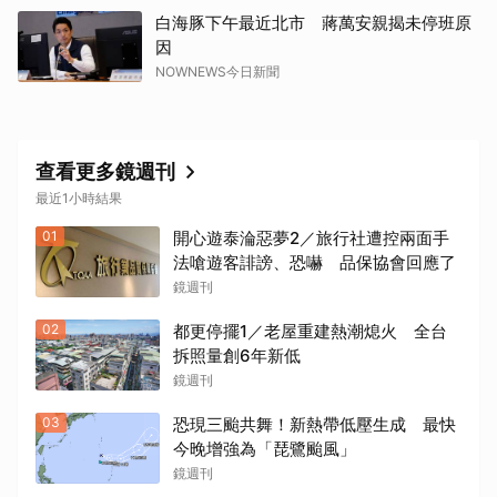
白海豚下午最近北市 蔣萬安親揭未停班原
因
NOWNEWS今日新聞
查看更多鏡週刊
最近1小時結果
01
開心遊泰淪惡夢2／旅行社遭控兩面手
法嗆遊客誹謗、恐嚇 品保協會回應了
鏡週刊
02
都更停擺1／老屋重建熱潮熄火 全台
拆照量創6年新低
鏡週刊
03
恐現三颱共舞！新熱帶低壓生成 最快
今晚增強為「琵鷺颱風」
鏡週刊