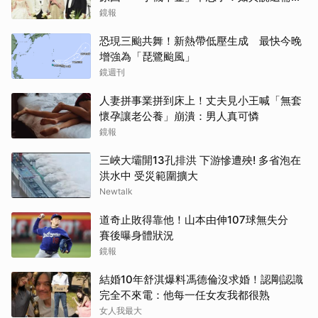
離開嗎？
鏡報
恐現三颱共舞！新熱帶低壓生成 最快今晚
增強為「琵鷺颱風」
鏡週刊
人妻拼事業拼到床上！丈夫見小王喊「無套
懷孕讓老公養」崩潰：男人真可憐
鏡報
三峽大壩開13孔排洪 下游慘遭殃! 多省泡在
洪水中 受災範圍擴大
Newtalk
道奇止敗得靠他！山本由伸107球無失分
賽後曝身體狀況
鏡報
結婚10年舒淇爆料馮德倫沒求婚！認剛認識
完全不來電：他每一任女友我都很熟
女人我最大