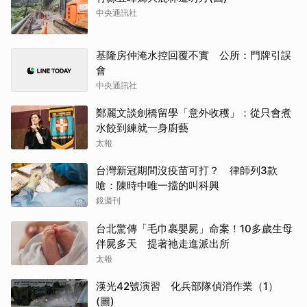
中央通訊社
基隆房仲淹水控回覆不實 公所：門牌引誤
會
中央通訊社
鄭麗文談劍橋留學「意外收穫」：從只會煮
水餃到練就一身廚藝
太報
台灣新冠期間沒疫苗可打？ 律師列3款
嗆：陳時中唯一擋的叫科興
鏡週刊
台北驚傳「毛巾裹嬰屍」命案！10多歲生母
伴屍多天 提著祂走進派出所
太報
漢光42號演習 化兵部隊偵消作業（1）
(圖)