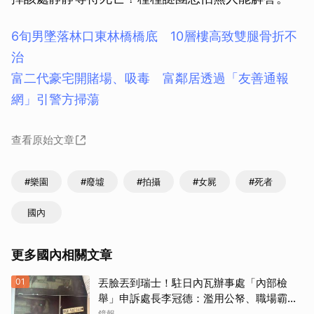
6旬男墜落林口東林橋橋底 10層樓高致雙腿骨折不
治
富二代豪宅開賭場、吸毒 富鄰居透過「友善通報
網」引警方掃蕩
查看原始文章
#樂園
#廢墟
#拍攝
#女屍
#死者
國內
更多國內相關文章
01
丟臉丟到瑞士！駐日內瓦辦事處「內部檢
舉」申訴處長李冠德：濫用公帑、職場霸
凌、超速仔拒繳罰單 外交部要查了
鏡報