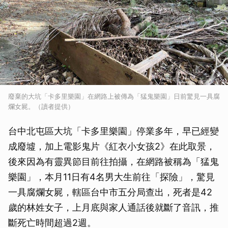
廢棄的大坑「卡多里樂園」在網路上被傳為「猛鬼樂園」日前驚見一具腐
爛女屍。（讀者提供）
台中北屯區大坑「卡多里樂園」停業多年，早已經變
成廢墟，加上電影鬼片《紅衣小女孩2》在此取景，
後來因為有靈異節目前往拍攝，在網路被稱為「猛鬼
樂園」，本月11日有4名男大生前往「探險」，驚見
一具腐爛女屍，轄區台中市五分局查出，死者是42
歲的林姓女子，上月底與家人通話後就斷了音訊，推
斷死亡時間超過2週。