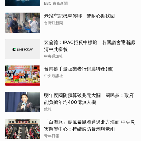
EBC 東森新聞
老翁忘記機車停哪 警耐心助找回
台灣好新聞
裴倫德：IPAC拒反中標籤 各國議會逐漸認
清中共樣貌
中央通訊社
台南攜手量販業者行銷農特產(圖)
中央通訊社
明年度國防預算破兆元大關 國民黨：政府
能負擔年均400億無人機
鏡報
「白海豚」颱風暴風圈通過北方海面 中央災
害應變中心：持續嚴防暴潮與豪雨
青年日報