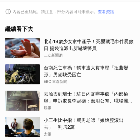
內容已至結尾。請注意，部分內容可能未顯示。
查看資訊
繼續看下去
北市19歲少女家中產子！死嬰藏毛巾伴屍數
日 提袋進派出所嚇壞警員
三立新聞網
台南死亡車禍！轎車遭大貨車壓「扭曲變
形」男駕駛受困亡
EBC 東森新聞
丟臉丟到瑞士！駐日內瓦辦事處「內部檢
舉」申訴處長李冠德：濫用公帑、職場霸
凌、超速仔拒繳罰單 外交部要查了
鏡報
小三生比中指！罵男老師「娘娘腔滾出
去」 判賠2萬
取消
太報