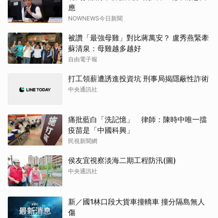
應
NOWNEWS今日新聞
被讚「最強母雞」對比蔣萬安？ 盧秀燕緊牽
蘇清泉：母雞越多越好
自由電子報
打工領薪遭誘進投資坑 刑事局揭隱蔽性詐術
中央通訊社
痛批藍白「洗記憶」 律師：陳時中唯一擋
疫苗是「中國科興」
民視新聞網
侯友宜視察淡海二期工程防汛(圖)
中央通訊社
新／國1林口段大貨車撞轎車 撞分隔島無人
傷