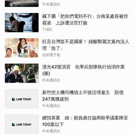
中央通訊社
飆下屬「把你們電到不行」台南某處長被控
霸凌 上訴遭法官打臉
TVBS
狂言台灣從不是國家！ 綠酸鄭麗文黨內沒人
理「急了」
自由電子報
漢光42號演習 化學兵部隊執行偵消作業
(圖)
中央通訊社
新竹挖土機司機填土不慎活埋雇主 賠償
247萬獲緩刑
中央通訊社
總預算案 綠：願負責任協商盼爭議案降至
100案以下
中央通訊社