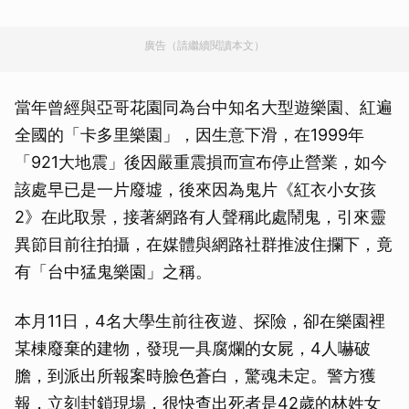
廣告（請繼續閱讀本文）
當年曾經與亞哥花園同為台中知名大型遊樂園、紅遍
全國的「卡多里樂園」，因生意下滑，在1999年
「921大地震」後因嚴重震損而宣布停止營業，如今
該處早已是一片廢墟，後來因為鬼片《紅衣小女孩
2》在此取景，接著網路有人聲稱此處鬧鬼，引來靈
異節目前往拍攝，在媒體與網路社群推波住攔下，竟
有「台中猛鬼樂園」之稱。
本月11日，4名大學生前往夜遊、探險，卻在樂園裡
某棟廢棄的建物，發現一具腐爛的女屍，4人嚇破
膽，到派出所報案時臉色蒼白，驚魂未定。警方獲
報，立刻封鎖現場，很快查出死者是42歲的林姓女