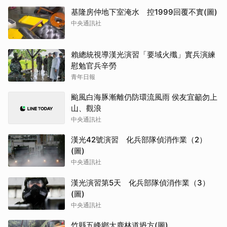
基隆房仲地下室淹水 控1999回覆不實(圖)
中央通訊社
賴總統視導漢光演習「要域火殲」實兵演練
慰勉官兵辛勞
青年日報
颱風白海豚漸離仍防環流風雨 侯友宜籲勿上
山、觀浪
中央通訊社
漢光42號演習 化兵部隊偵消作業（2）
(圖)
中央通訊社
漢光演習第5天 化兵部隊偵消作業（3）
(圖)
中央通訊社
竹縣五峰鄉大鹿林道坍方(圖)