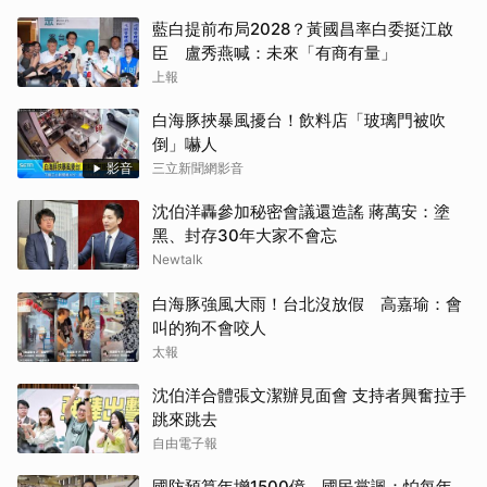
藍白提前布局2028？黃國昌率白委挺江啟
臣 盧秀燕喊：未來「有商有量」
上報
白海豚挾暴風擾台！飲料店「玻璃門被吹
倒」嚇人
影音
三立新聞網影音
沈伯洋轟參加秘密會議還造謠 蔣萬安：塗
黑、封存30年大家不會忘
Newtalk
白海豚強風大雨！台北沒放假 高嘉瑜：會
叫的狗不會咬人
太報
沈伯洋合體張文潔辦見面會 支持者興奮拉手
跳來跳去
自由電子報
國防預算年增1500億 國民黨諷：怕每年