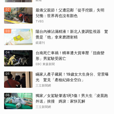
02
最痛父親節！父遭惡鄰「徒手挖眼」失明
兒慟：世界再也沒有顏色
TVBS
03
陽台內褲沾滿精液！新北人妻調監視器 驚
覺是「他」拿來磨蹭射精
鏡週刊
04
台南死亡車禍！轎車遭大貨車壓「扭曲變
形」男駕駛受困亡
EBC 東森新聞
05
瞞家人產子藏屍！19歲女大生身分、背景曝
光 驚見「產檢紀錄全空白」
三立新聞網
06
獨家／女駕駛肇逃1死1傷！男大生「凌晨跑
外送」挨撞 媽淚：家快瓦解
三立新聞網