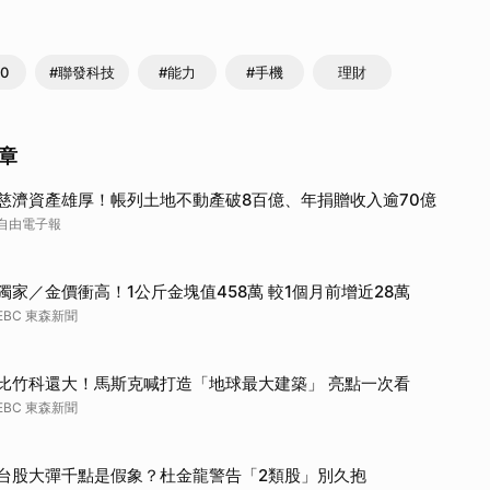
取消
0
#聯發科技
#能力
#手機
理財
章
慈濟資產雄厚！帳列土地不動產破8百億、年捐贈收入逾70億
自由電子報
獨家／金價衝高！1公斤金塊值458萬 較1個月前增近28萬
EBC 東森新聞
比竹科還大！馬斯克喊打造「地球最大建築」 亮點一次看
EBC 東森新聞
台股大彈千點是假象？杜金龍警告「2類股」別久抱