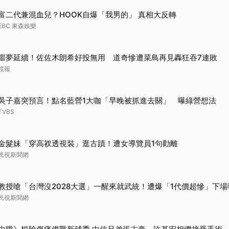
富二代兼混血兒？HOOK自爆「我男的」 真相大反轉
EBC 東森娛樂
噩夢延續！佐佐木朗希好投無用 道奇慘遭菜鳥再見轟狂吞7連敗
鏡報
吳子嘉突預言！點名藍營1大咖「早晚被抓進去關」 曝綠營想法
TVBS
金髮妹「穿高衩透視裝」逛古蹟！遭女導覽員1句勸離
民視新聞網
教授嗆「台灣沒2028大選」一醒來就武統！遭爆「1代價超慘」下場
民視新聞網