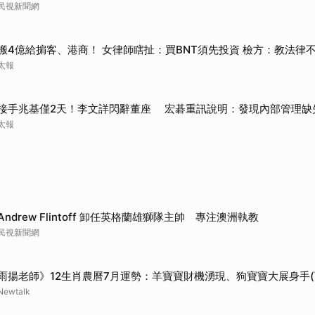
民視新聞網
搬4億給掮客、港商！ 女律師瞎扯：買BNT須先投資 檢方：教法律
太報
接手兆基僅2天！李文詳閃辭董座 宏碁重訊說明：發現內部管理缺
太報
Andrew Flintoff 卸任英格蘭雄獅隊主帥 專注澳洲執教
民視新聞網
雨揚老師》12生肖農曆7月運勢：羊寶寶財機湧現、狗寶寶大展身手(
Newtalk