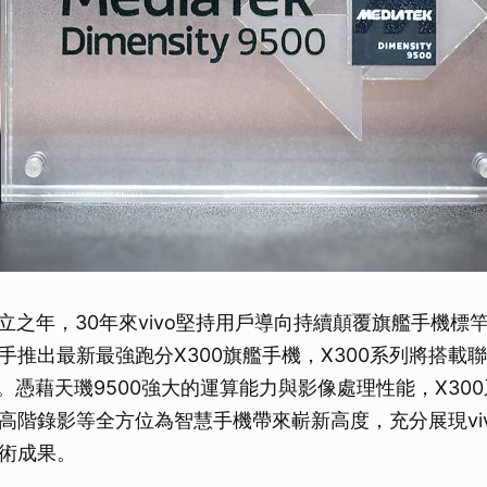
而立之年，30年來vivo堅持用戶導向持續顛覆旗艦手機標竿
手推出最新最強跑分X300旗艦手機，X300系列將搭載
0。憑藉天璣9500強大的運算能力與影像處理性能，X300
高階錄影等全方位為智慧手機帶來嶄新高度，充分展現vi
術成果。