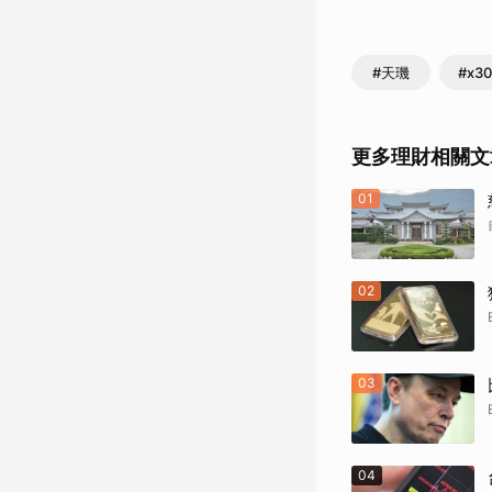
#天璣
#x30
更多理財相關文
01
02
03
04