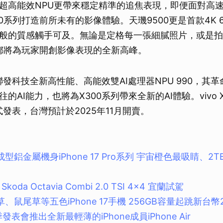
超高能效NPU更帶來穩定精準的追焦表現，即便面對高
0系列打造前所未有的影像體驗。天璣9500更是首款4K 6
般的質感觸手可及。無論是定格每一張細膩照片，或是拍
列都將為玩家開創影像表現的全新高峰。
聯發科技全新高性能、高能效雙AI處理器NPU 990，其
的AI能力，也將為X300系列帶來全新的AI體驗。vivo 
正式發表，台灣預計於2025年11月開賣。
成型鋁金屬機身iPhone 17 Pro系列 宇宙橙色最吸睛、2
da Octavia Combi 2.0 TSI 4×4 宜蘭試駕
草、鼠尾草等五色iPhone 17手機 256GB容量起跳新台幣
秋季發表會推出全新最輕薄的iPhone成員iPhone Air