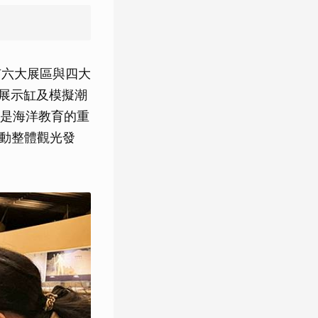
有六大展區與四大
魚展示缸及模擬潮
是海洋教育的重
帶動整體觀光發