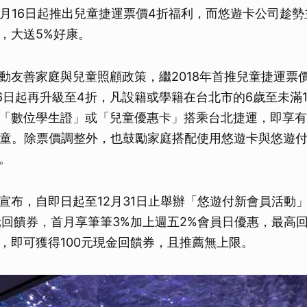
0月16日起推出兒童捷運票價4折福利，而悠遊卡公司趁
，大送5%好康。
動友善家庭與兒童照顧政策，繼2018年首推兒童捷運票
0月16日起再升級至4折，凡設籍或學籍在台北市的6歲至未滿
「數位學生證」或「兒童優惠卡」搭乘台北捷運，即享有
學童。除票價調整外，也鼓勵家庭搭配使用悠遊卡與悠遊
。
宣布，自即日起至12月31日止舉辦「悠遊付新會員活動
元回饋券，首月享筆筆3%加上週五2%會員日優惠，最高回
，即可獲得100元現金回饋券，且推薦無上限。