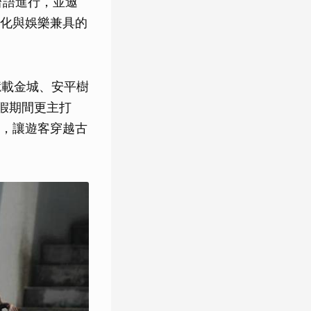
台語進行，並邀
化與娛樂兼具的
億載金城、安平樹
連假期間更主打
，讓遊客穿越古