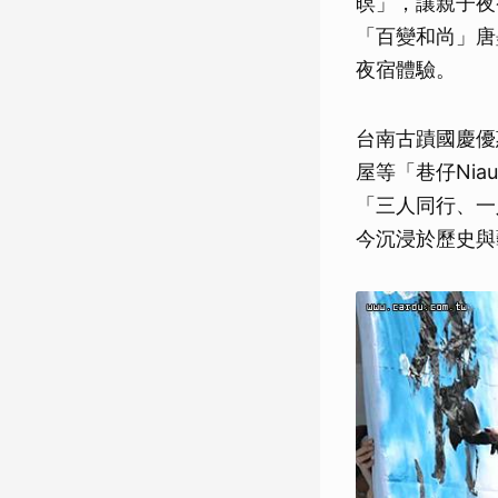
暝」，讓親子夜
「百變和尚」唐
夜宿體驗。
台南古蹟國慶優
屋等「巷仔Ni
「三人同行、一
今沉浸於歷史與