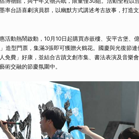
宿博物館，與千年文物共眠，限量僅30組。活動全程以
墨率台語喜劇演員群，以幽默方式講述考古故事，打造文
惠活動熱鬧啟動，10月10日起購買赤嵌樓、安平古堡、
au」造型門票，集滿3張即可獲贈火鶴花。國慶與光復節
人免費」好康，並結合古蹟文創市集、書法表演及音樂會
藝術交融的節慶氛圍中。