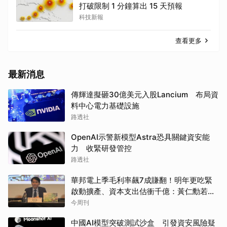
打破限制 1 分鐘算出 15 天預報
科技新報
查看更多
最新消息
傳輝達擬砸30億美元入股Lancium 布局資
料中心電力基礎設施
路透社
OpenAI示警新模型Astra恐具關鍵資安能
力 收緊研發管控
路透社
華邦電上季毛利率飆7成賺翻！明年更吃緊
啟動擴產、資本支出估衝千億：黃仁勳若想
到，早入主記憶體廠
今周刊
中國AI模型突破測試沙盒 引發資安風險疑