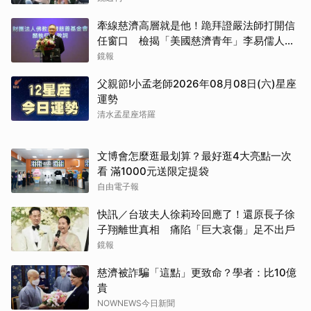
牽線慈濟高層就是他！跪拜證嚴法師打開信
任窗口 檢揭「美國慈濟青年」李易儒人脈
網絡
鏡報
父親節!小孟老師2026年08月08日(六)星座
運勢
清水孟星座塔羅
取消
文博會怎麼逛最划算？最好逛4大亮點一次
看 滿1000元送限定提袋
自由電子報
快訊／台玻夫人徐莉玲回應了！還原長子徐
子翔離世真相 痛陷「巨大哀傷」足不出戶
鏡報
慈濟被詐騙「這點」更致命？學者：比10億
貴
NOWNEWS今日新聞