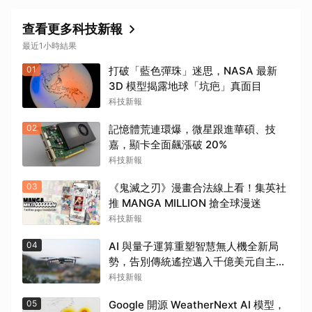
查看更多科技新報
最近1小時結果
01
打破「藍色彈珠」迷思，NASA 最新
3D 模型揭露地球「坑疤」真面目
科技新報
02
記憶體荒連環爆，微星跟進華碩、技
嘉，顯卡全面飆漲破 20%
科技新報
03
《鬼滅之刃》漫畫合法線上看！集英社
推 MANGA MILLION 搶全球漫迷
科技新報
04
AI 與量子運算重塑智慧無人機全新局
勢，告別傳統遙控邁入千億美元自主新
紀元
科技新報
05
Google 開源 WeatherNext AI 模型，