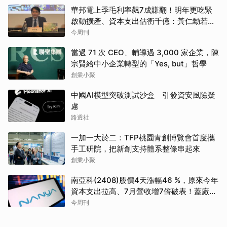
華邦電上季毛利率飆7成賺翻！明年更吃緊
啟動擴產、資本支出估衝千億：黃仁勳若想
到，早入主記憶體廠
今周刊
當過 71 次 CEO、輔導過 3,000 家企業，陳
宗賢給中小企業轉型的「Yes, but」哲學
創業小聚
中國AI模型突破測試沙盒 引發資安風險疑
慮
路透社
一加一大於二：TFP桃園青創博覽會首度攜
手工研院，把新創支持體系整條串起來
創業小聚
南亞科(2408)股價4天漲幅46 %，原來今年
資本支出拉高、7月營收增7倍破表！蓋廠買
設備最新營運目標曝光
今周刊