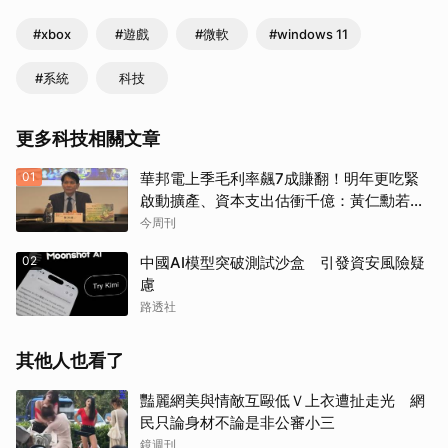
#xbox
#遊戲
#微軟
#windows 11
#系統
科技
更多科技相關文章
01
華邦電上季毛利率飆7成賺翻！明年更吃緊
啟動擴產、資本支出估衝千億：黃仁勳若想
到，早入主記憶體廠
今周刊
02
中國AI模型突破測試沙盒 引發資安風險疑
慮
路透社
其他人也看了
豔麗網美與情敵互毆低Ｖ上衣遭扯走光 網
民只論身材不論是非公審小三
鏡週刊