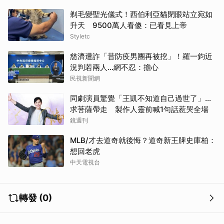
剃毛變聖光儀式！西伯利亞貓閉眼站立宛如
升天 9500萬人看傻：已看見上帝
Styletc
慈濟遭詐「昔防疫男團再被挖」！羅一鈞近
況判若兩人…網不忍：擔心
民視新聞網
同劇演員驚覺「王凱不知道自己過世了」...
求菩薩帶走 製作人靈前喊1句話惹哭全場
鏡週刊
MLB/才去道奇就後悔？道奇新王牌史庫柏：
想回老虎
中天電視台
轉發 (0)