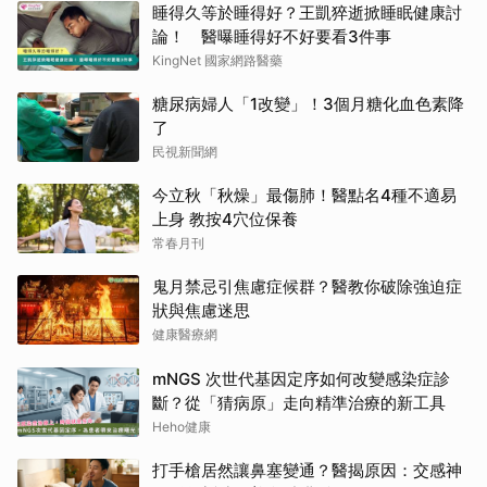
睡得久等於睡得好？王凱猝逝掀睡眠健康討
論！ 醫曝睡得好不好要看3件事
KingNet 國家網路醫藥
糖尿病婦人「1改變」！3個月糖化血色素降
了
民視新聞網
今立秋「秋燥」最傷肺！醫點名4種不適易
上身 教按4穴位保養
常春月刊
鬼月禁忌引焦慮症候群？醫教你破除強迫症
狀與焦慮迷思
健康醫療網
mNGS 次世代基因定序如何改變感染症診
斷？從「猜病原」走向精準治療的新工具
Heho健康
打手槍居然讓鼻塞變通？醫揭原因：交感神