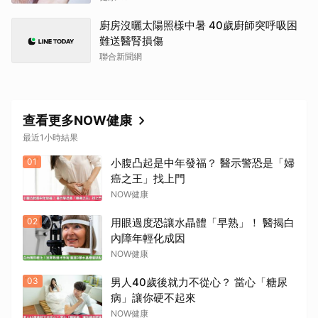
廚房沒曬太陽照樣中暑 40歲廚師突呼吸困
難送醫腎損傷
聯合新聞網
查看更多NOW健康
最近1小時結果
01
小腹凸起是中年發福？ 醫示警恐是「婦
癌之王」找上門
NOW健康
02
用眼過度恐讓水晶體「早熟」！ 醫揭白
內障年輕化成因
NOW健康
03
男人40歲後就力不從心？ 當心「糖尿
病」讓你硬不起來
NOW健康