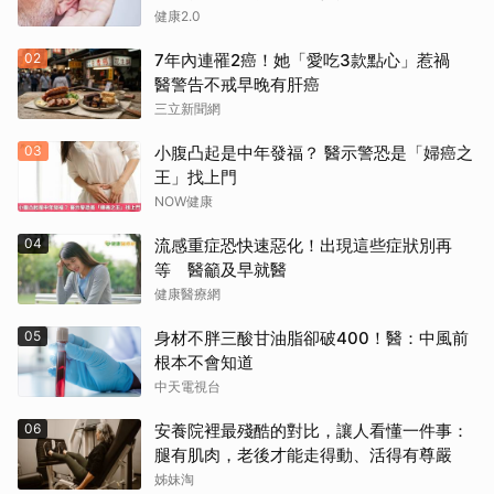
健康2.0
02
7年內連罹2癌！她「愛吃3款點心」惹禍
醫警告不戒早晚有肝癌
三立新聞網
03
小腹凸起是中年發福？ 醫示警恐是「婦癌之
王」找上門
NOW健康
04
流感重症恐快速惡化！出現這些症狀別再
等 醫籲及早就醫
健康醫療網
05
身材不胖三酸甘油脂卻破400！醫：中風前
根本不會知道
中天電視台
06
安養院裡最殘酷的對比，讓人看懂一件事：
腿有肌肉，老後才能走得動、活得有尊嚴
姊妹淘