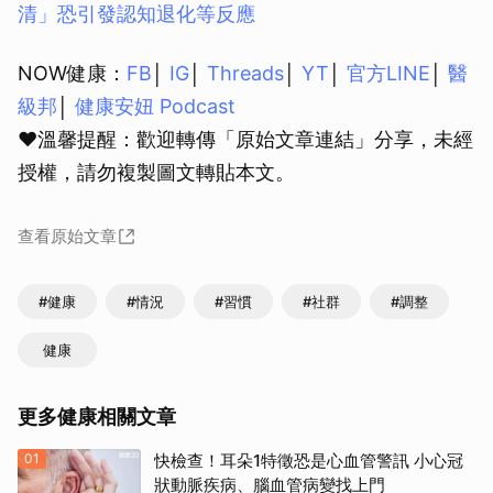
清」恐引發認知退化等反應
NOW健康：
FB
│
IG
│
Threads
│
YT
│
官方LINE
│
醫
級邦
│
健康安妞 Podcast
❤溫馨提醒：歡迎轉傳「原始文章連結」分享，未經
授權，請勿複製圖文轉貼本文。
查看原始文章
#健康
#情況
#習慣
#社群
#調整
健康
更多健康相關文章
01
快檢查！耳朵1特徵恐是心血管警訊 小心冠
狀動脈疾病、腦血管病變找上門