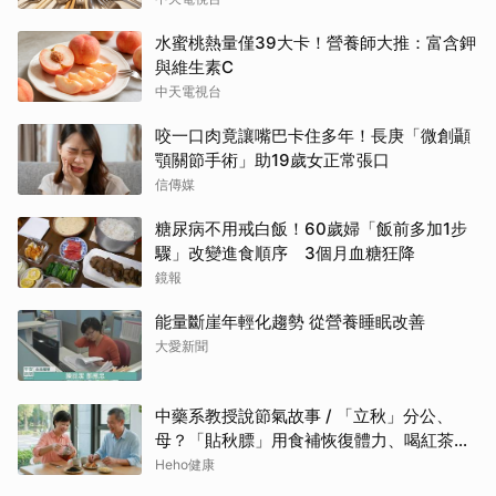
水蜜桃熱量僅39大卡！營養師大推：富含鉀
與維生素C
中天電視台
咬一口肉竟讓嘴巴卡住多年！長庚「微創顳
顎關節手術」助19歲女正常張口
信傳媒
糖尿病不用戒白飯！60歲婦「飯前多加1步
驟」改變進食順序 3個月血糖狂降
鏡報
能量斷崖年輕化趨勢 從營養睡眠改善
大愛新聞
中藥系教授說節氣故事 / 「立秋」分公、
母？「貼秋膘」用食補恢復體力、喝紅茶可
潤燥
Heho健康