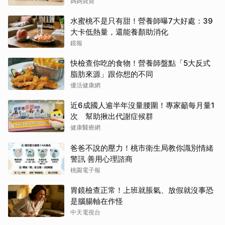
問題
媽媽寶寶
水蜜桃不是只有甜！營養師曝7大好處：39
大卡低熱量，還能養顏助消化
鏡報
快檢查你吃的食物！營養師盤點「5大反式
脂肪來源」跟你想的不同
優活健康網
近6成國人逾半年沒量腰圍！專家籲每月量1
次 幫助揪出代謝症候群
健康醫療網
爸爸不說的壓力！桃市衛生局教你識別情緒
警訊 善用心理諮商
桃園電子報
胃鏡檢查正常！上班就脹氣、放假就沒事恐
是腦腸軸在作怪
中天電視台