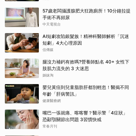
57歲老闆攝護腺肥大狂跑廁所！10分鐘拉提
手術不再頻尿
中天電視台
AI短劇攻陷銀髮族！精神科醫師解析「沉迷
短劇」4大心理原因
信傳媒
腿沒力補鈣有效嗎?營養師點名 40+ 女性下
肢肌力流失的 3 大迷思
姊妹淘
嬰兒黃疸到兒童脂肪肝都別輕忽！醫揭不同
年齡「肝病警訊」
健康醫療網
嘴巴一張就痛、喀喀響？醫示警「4症狀」
恐顳顎關節出問題 3習慣快戒
常春月刊