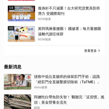
04
瘦身針不只減重！台大研究證實具防癌
潛力 登國際期刊
NOW健康
05
黃阿瑪揪量腰圍！ 國健署：每月量腰圍
遠離代謝症候群
NOW健康
查看更多
最新消息
拯救中低位直腸癌的保留肛門手術：認識
「經肛門全直腸繫膜切除術（TaTME）」
Heho健康
阿嬤吃白帶魚防失智！ 醫聽完「這習慣」搖
頭：黃金營養全流失
鏡報