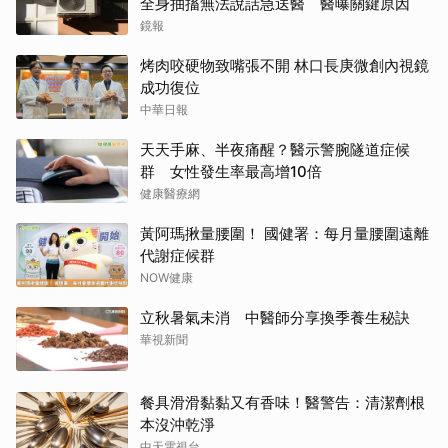
全身抽搐無法說話急送醫 醫曝關鍵原因
鏡報
烤肉咬硬物致嘴張不開 林口長庚微創內視鏡
成功復位
中華日報
天天手麻、半夜痛醒？醫示警腕隧道症候
群 女性發生率最高增10倍
健康醫療網
黃阿瑪揪量腰圍！ 國健署：每月量腰圍遠離
代謝症候群
NOW健康
立秋暑氣未消 中醫師分享換季養生秘訣
華視新聞
餐具滑滑黏黏又有香味！醫警告：清潔劑根
本沒沖乾淨
中天電視台