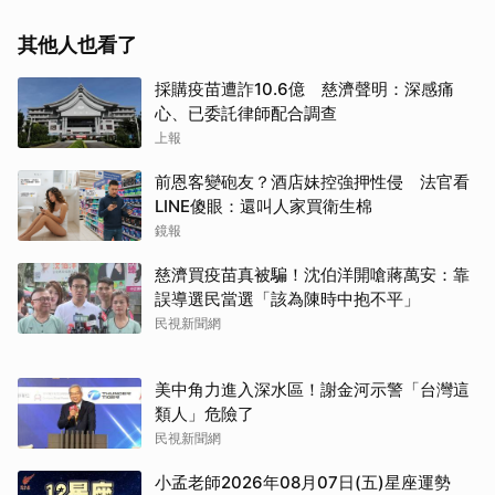
其他人也看了
採購疫苗遭詐10.6億 慈濟聲明：深感痛
心、已委託律師配合調查
上報
前恩客變砲友？酒店妹控強押性侵 法官看
LINE傻眼：還叫人家買衛生棉
鏡報
慈濟買疫苗真被騙！沈伯洋開嗆蔣萬安：靠
誤導選民當選「該為陳時中抱不平」
民視新聞網
美中角力進入深水區！謝金河示警「台灣這
類人」危險了
民視新聞網
小孟老師2026年08月07日(五)星座運勢