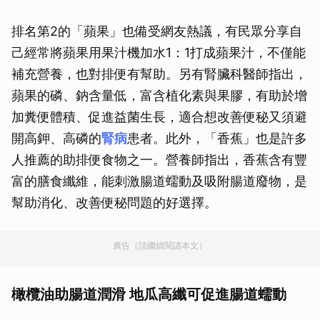
排名第2的「蘋果」也備受網友熱議，有民眾分享自
己經常將蘋果用果汁機加水1：1打成蘋果汁，不僅能
補充營養，也對排便有幫助。另有腎臟科醫師指出，
蘋果的磷、鈉含量低，富含植化素與果膠，有助於增
加糞便體積、促進益菌生長，適合想改善便秘又須避
開高鉀、高磷的
腎病
患者。此外，「香蕉」也是許多
人推薦的助排便食物之一。營養師指出，香蕉含有豐
富的膳食纖維，能刺激腸道蠕動及吸附腸道廢物，是
幫助消化、改善便秘問題的好選擇。
廣告（請繼續閱讀本文）
橄欖油助腸道潤滑 地瓜高纖可促進腸道蠕動