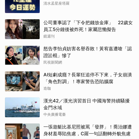
清水孟星座塔羅
公司董事認了「下令把錢放金庫」 22歲女
員工5分鐘後被炸死！家屬悲慟擬告
鏡週刊
怒告李怡貞妨害名譽吞敗！黃宥嘉遭嗆「認
證訟棍」慘了
民視新聞網
AI短劇成癮？長輩狂追停不下來，子女崩潰
「角色對調」！專家警告恐陷腦腐
造咖
漢光42／漢光演習首日 中國海警持續騷擾
金門水域
中央廣播電臺
一張遊艇比基尼照被罵「發胖」！喬治娜遭
身材羞辱陷焦慮，C羅一句話翻轉外貌焦慮