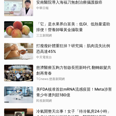
安南醫院導入海福刀無創治療攝護腺癌
中華日報
「它」是水果界白富美：低GI、低熱量還助
排便！營養師曝黃金攝取量
三立新聞網
打瘦瘦針體重狂掉？研究揭：肌肉流失比例
恐高達45%
中天電視台
慈濟醫療五夠力智啟長照新時代 翻轉銀髮共
創再青春
TCnews 慈善新聞網
美FDA核准首款mRNA流感疫苗！Meta涉害
青少年遭判賠180億
民視新聞網
冷氣開整天出事！女子「待冷氣房24小時」