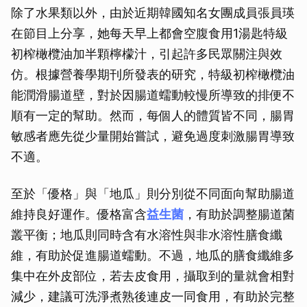
除了水果類以外，由於近期韓國知名女團成員張員瑛
在節目上分享，她每天早上都會空腹食用1湯匙特級
初榨橄欖油加半顆檸檬汁，引起許多民眾關注與效
仿。根據營養學期刊所發表的研究，特級初榨橄欖油
能潤滑腸道壁，對於因腸道蠕動較慢所導致的排便不
順有一定的幫助。然而，每個人的體質皆不同，腸胃
敏感者應先從少量開始嘗試，避免過度刺激腸胃導致
不適。
至於「優格」與「地瓜」則分別從不同面向幫助腸道
維持良好運作。優格富含
益生菌
，有助於調整腸道菌
叢平衡；地瓜則同時含有水溶性與非水溶性膳食纖
維，有助於促進腸道蠕動。不過，地瓜的膳食纖維多
集中在外皮部位，若去皮食用，攝取到的量就會相對
減少，建議可洗淨煮熟後連皮一同食用，有助於完整