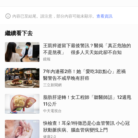
內容已至結尾。請注意，部分內容可能未顯示。
查看資訊
繼續看下去
王凱猝逝留下最後警訊？醫揭「真正危險的
不是熬夜」 很多人天天如此卻不自知
鏡報
7年內連罹2癌！她「愛吃3款點心」惹禍
醫警告不戒早晚有肝癌
三立新聞網
脂肪肝逆轉！女工程師「聽醫師話」12週甩
11公斤
中天電視台
快檢查！耳朵1特徵恐是心血管警訊 小心冠
狀動脈疾病、腦血管病變找上門
健康2.0