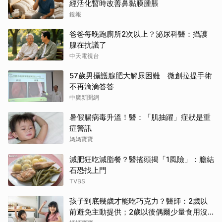
經活化暫時改善鼻黏膜腫脹
鏡報
爸爸每晚跑廁所2次以上？泌尿科醫：攝護
腺在抗議了
中天電視台
57歲男攝護腺肥大解尿困難 微創拉提手術
不再滴滴答答
中廣新聞網
暑假腸病毒升溫！醫：「肌抽躍」症狀是重
症警訊
媽媽寶寶
減肥狂吃減脂餐？醫搖頭揭「1風險」：膽結
石恐找上門
TVBS
孩子到底幾歲才能吃巧克力？醫師：2歲以
前避免主動提供；2歲以後偶爾少量食用沒