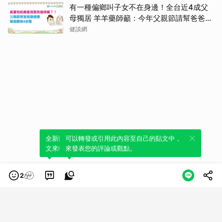
有一種偏鄉叫子女不在身邊！全台近4成父
母獨居 羊羊藥師籲：今年父親節請幫爸爸讀
懂他的藥
健談網
全新體驗！一鍵引用此內容，透過發布貼
可以轉發或引用此內容至自己的貼文中，
文來輕鬆表達個人立場。
來發表您的評論或觀點。
2
類別
服務條款
隱私權政策
服務聲明