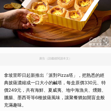
廣告（請繼續閱讀本文）
拿坡里即日起新推出「派對Pizza塔」，把熟悉的經
典披薩濃縮成一口大小的鹹塔，每盒原價330元、特
價249元，共有海鮮、夏威夷、地中海漁夫、燻雞、
臘腸、墨西哥等6種披薩風味，讓聚餐猶如開盲盒般
充滿趣味。