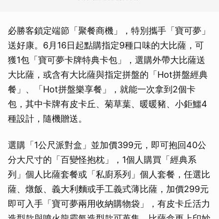
必勝客鎖定端節「聚餐商機」，特別攜手「寶可夢」
送好康。6月16日起點購指定9種口味的大比薩，可
獲1包「寶可夢卡牌特典卡包」，選購外帶大比薩送
大比薩，或含有大比薩與指定拼盤的「Hot拼盤經典
餐」、「Hot拼盤樂享餐」，就能一次拿到2個卡
包，其中卡牌有皮卡丘、菊草葉、暖暖豬、小鉅鱷4
種設計，隨機贈送。
選購「1公尺派對盒」並加價399元，即可抱回40公
分大尺寸的「百變怪抱枕」，1個人購買「經典系
列」個人比薩套餐或「私廚系列」個人套餐，任選比
薩、燉飯、義大利麵或手工義式薄比薩，加價299元
即可入手「寶可夢兩用收納購物袋」，有皮卡丘活力
造型款與噴火龍霸氣造型款可蒐集。比薩盒更上印妙