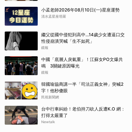
小孟老師2026年08月10日(一)星座運勢
清水孟星座塔羅
繼父從國中侵犯到高中…14歲少女遭逼口交
性侵崩潰哭喊「生不如死」
鏡報
中國「底層人戾氣重」！江蘇女PO文爆共
鳴 3關鍵原因曝光
鏡報
韓國瑜協商講一半「司法正義女神」突喊2
字！他秒傻眼
民視新聞網
台中行車糾紛！老伯持刀砍人反遭K.O 網：
打得太嚴重了
Newtalk