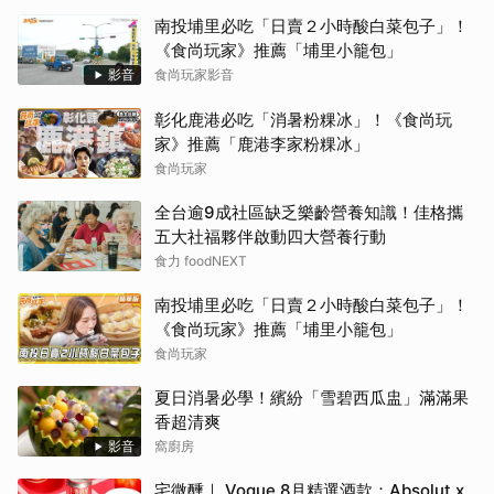
南投埔里必吃「日賣２小時酸白菜包子」！
《食尚玩家》推薦「埔里小籠包」
影音
食尚玩家影音
彰化鹿港必吃「消暑粉粿冰」！《食尚玩
家》推薦「鹿港李家粉粿冰」
食尚玩家
全台逾9成社區缺乏樂齡營養知識！佳格攜
五大社福夥伴啟動四大營養行動
食力 foodNEXT
南投埔里必吃「日賣２小時酸白菜包子」！
《食尚玩家》推薦「埔里小籠包」
食尚玩家
夏日消暑必學！繽紛「雪碧西瓜盅」滿滿果
香超清爽
影音
窩廚房
宅微醺｜ Vogue 8月精選酒款：Absolut x