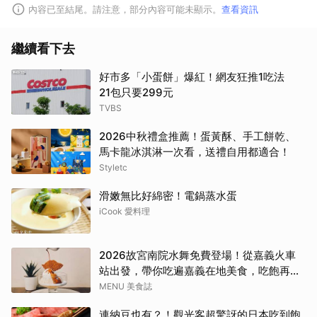
內容已至結尾。請注意，部分內容可能未顯示。
查看資訊
繼續看下去
好市多「小蛋餅」爆紅！網友狂推1吃法
21包只要299元
TVBS
2026中秋禮盒推薦！蛋黃酥、手工餅乾、
馬卡龍冰淇淋一次看，送禮自用都適合！
Styletc
滑嫩無比好綿密！電鍋蒸水蛋
iCook 愛料理
2026故宮南院水舞免費登場！從嘉義火車
站出發，帶你吃遍嘉義在地美食，吃飽再去
看夜間展演，這周末就這樣安排吧！
MENU 美食誌
連納豆也有？！觀光客超驚訝的日本吃到飽