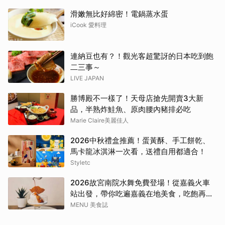
滑嫩無比好綿密！電鍋蒸水蛋
iCook 愛料理
連納豆也有？！觀光客超驚訝的日本吃到飽
二三事～
LIVE JAPAN
勝博殿不一樣了！天母店搶先開賣3大新
品，半熟炸鮭魚、原肉腰內豬排必吃
Marie Claire美麗佳人
2026中秋禮盒推薦！蛋黃酥、手工餅乾、
馬卡龍冰淇淋一次看，送禮自用都適合！
Styletc
2026故宮南院水舞免費登場！從嘉義火車
站出發，帶你吃遍嘉義在地美食，吃飽再去
看夜間展演，這周末就這樣安排吧！
MENU 美食誌