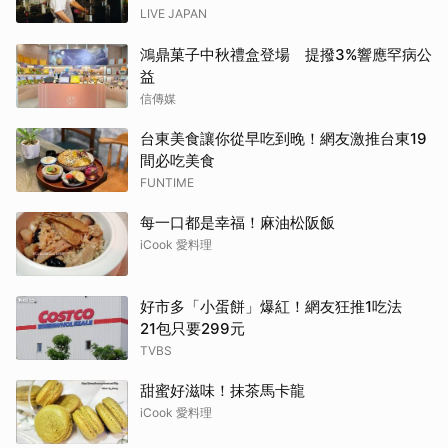
LIVE JAPAN
鴻鼎菓子中秋禮盒登場 提撥3%響應罕病公
益
信傳媒
台東美食讓你從早吃到晚！網友激推台東19
間必吃美食
FUNTIME
每一口都是幸福！麻油松阪飯
iCook 愛料理
好市多「小蛋餅」爆紅！網友狂推1吃法
21包只要299元
TVBS
甜蜜好滋味！抹茶馬卡龍
iCook 愛料理