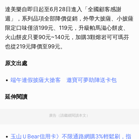
達美樂自即日起至6月28日進入「全國顧客感謝
週」，系列品項全部降價促銷，外帶大披薩、小披薩
限定口味僅須199元、119元，升級帕馬滋心餅皮、
火山餅皮只要90元~140元，加購3顆熔岩可可瑪芬
也從219元降價至99元。
原文出處
端午連假披薩大搶客 邀寶可夢助陣送卡包
延伸閱讀
廣告（請繼續閱讀本文）
玉山ＵBear信用卡》不限通路網購3%輕鬆刷，指