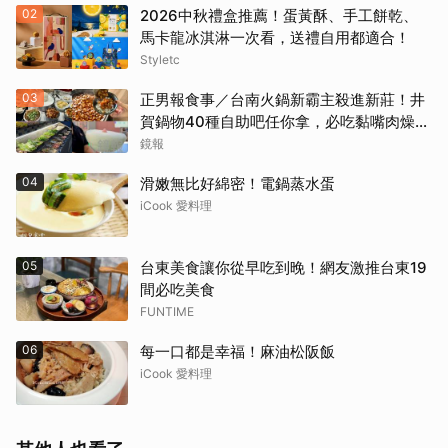
02
2026中秋禮盒推薦！蛋黃酥、手工餅乾、
馬卡龍冰淇淋一次看，送禮自用都適合！
Styletc
03
正男報食事／台南火鍋新霸主殺進新莊！井
賀鍋物40種自助吧任你拿，必吃黏嘴肉燥
飯、現做棉花糖
鏡報
04
滑嫩無比好綿密！電鍋蒸水蛋
iCook 愛料理
05
台東美食讓你從早吃到晚！網友激推台東19
間必吃美食
FUNTIME
06
每一口都是幸福！麻油松阪飯
iCook 愛料理