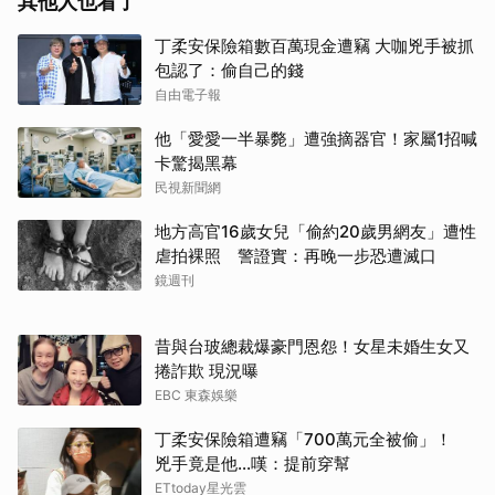
其他人也看了
丁柔安保險箱數百萬現金遭竊 大咖兇手被抓
包認了：偷自己的錢
自由電子報
他「愛愛一半暴斃」遭強摘器官！家屬1招喊
取消
卡驚揭黑幕
民視新聞網
地方高官16歲女兒「偷約20歲男網友」遭性
虐拍裸照 警證實：再晚一步恐遭滅口
鏡週刊
昔與台玻總裁爆豪門恩怨！女星未婚生女又
捲詐欺 現況曝
EBC 東森娛樂
丁柔安保險箱遭竊「700萬元全被偷」！
兇手竟是他...嘆：提前穿幫
ETtoday星光雲