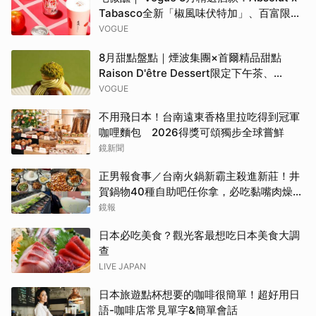
Tabasco全新「椒風味伏特加」、百富限定
「花時心藝限量禮盒」、WAT x 萬波「紅蘋
VOGUE
島嶼氣泡雞尾酒」……品味盛夏質感微醺
8月甜點盤點｜煙波集團×首爾精品甜點
Raison D'être Dessert限定下午茶、
Gelato pique cafe辻利茶舗聯名可麗餅、
VOGUE
台南「開心果地圖」集齊37款綠色甜點
不用飛日本！台南遠東香格里拉吃得到冠軍
咖哩麵包 2026得獎可頌獨步全球嘗鮮
鏡新聞
正男報食事／台南火鍋新霸主殺進新莊！井
賀鍋物40種自助吧任你拿，必吃黏嘴肉燥
飯、現做棉花糖
鏡報
日本必吃美食？觀光客最想吃日本美食大調
查
LIVE JAPAN
日本旅遊點杯想要的咖啡很簡單！超好用日
語-咖啡店常見單字&簡單會話