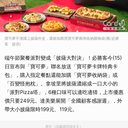
寶可夢不僅躍上披薩外盒，還能加購買寶可夢兩用收納購物袋(圖/必勝
客 提供)
端午節聚餐派對變成「披薩大對決」！必勝客今(15)
日宣布與「寶可夢」聯名放送「寶可夢卡牌特典卡
包」，購入指定餐點還能加購「寶可夢收納袋」或
「百變怪抱枕」。拿坡里將披薩濃縮成一口大小的
「派對Pizza塔」，6種口味可以邊吃邊猜，上市優惠
價只要249元。達美樂展開「全國顧客感謝週」，外
帶大小披薩限時199元、119元。
廣告（請繼續閱讀本文）