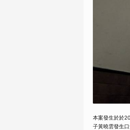
本案發生於於2
子黃曉雲發生口