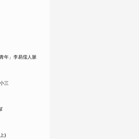
青年」李易儒人脈
小三
幫
上)