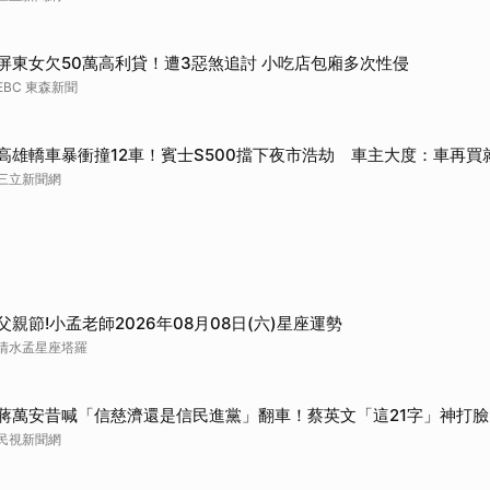
取消
屏東女欠50萬高利貸！遭3惡煞追討 小吃店包廂多次性侵
EBC 東森新聞
高雄轎車暴衝撞12車！賓士S500擋下夜市浩劫 車主大度：車再買
三立新聞網
父親節!小孟老師2026年08月08日(六)星座運勢
清水孟星座塔羅
蔣萬安昔喊「信慈濟還是信民進黨」翻車！蔡英文「這21字」神打臉
民視新聞網