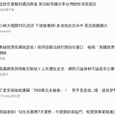
從防空避難到通訊降速 美日歐等國分享台灣韌性演習資訊
自由電子報
三峽大壩開13孔排洪 下游慘遭殃! 多省泡在洪水中 受災範圍擴大
Newtalk
牽線慈濟高層就是他！跪拜證嚴法師打開信任窗口 檢揭「美國慈濟
網絡
鏡報
豔麗網美與情敵互毆低Ｖ上衣遭扯走光 網民只論身材不論是非公審
鏡週刊
丁柔安保險箱遭竊「700萬元全被偷」！ 兇手竟是他...嘆：提前穿
ETtoday星光雲
雨揚老師》12生肖農曆7月運勢：牛寶寶財喜臨門、蛇寶寶事業順遂(