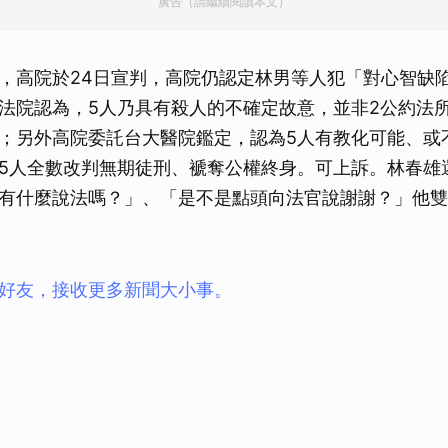
廣告（請繼續閱讀本文）
，高院於24日宣判，高院仍認定林男等人犯「對心智缺
法院認為，5人乃具有殺人的不確定故意，並非2公約法
；另外高院委託台大醫院鑑定，認為5人有教化可能、或
5人全數改判無期徒刑、褫奪公權終身。可上訴。林春雄
有什麼說法嗎？」、「是不是點頭向法官說謝謝？」他雙
ay好友，接收更多新聞大小事。