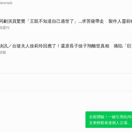
Newtalk
同劇演員驚覺「王凱不知道自己過世了」...求菩薩帶走 製作人靈前
鏡週刊
快訊／台玻夫人徐莉玲回應了！還原長子徐子翔離世真相 痛陷「巨
鏡報
全新體驗！一鍵引用此內
文來輕鬆表達個人立場。