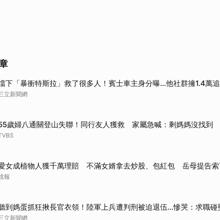
章
擋下「暴衝特斯拉」救了很多人！賓士車主身分曝…他社群擁1.4萬
三立新聞網
55歲婦八通關登山失聯！同行友人獲救 家屬急喊：剩媽媽沒找到
TVBS
愛女成植物人獲千萬理賠 不滿女婿拿去炒股、包紅包 岳母提告索
鏡報
聽到媽蛋抓狂揪長官衣領！陸軍上兵遭判刑被迫退伍…慘哭：求職碰
三立新聞網