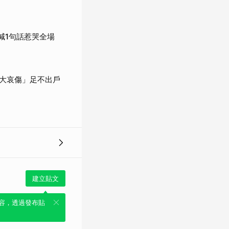
喊1句話惹哭全場
大哀傷」足不出戶
建立貼文
容，透過發布貼