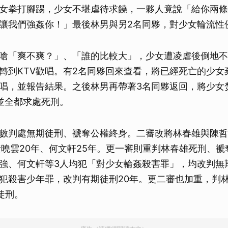
女拳打腳踢，少女不堪虐待求饒，一夥人竟說「給你兩條
讓我們強姦你！」最後林男與另2名同夥，對少女輪流性
嗆「爽不爽？」、「誰的比較大」，少女遭凌虐後倒地不
轉到KTV歡唱。有2名同夥回來查看，將已經死亡的少女
歡唱，並報告結果。之後林男再帶著3名同夥返回，將少女
並全都求處死刑。
數判處無期徒刑、褫奪公權終身。二審改將林春雄與陳哲
黃曉雲20年、何文軒25年。更一審則重判林春雄死刑、
強、何文軒等3人均犯「對少女輪姦殺害罪」，均改判無
犯殺害少年罪，改判有期徒刑20年。更二審也加重，判
徒刑。