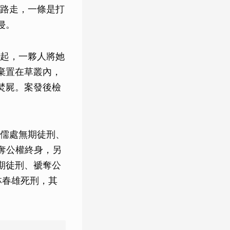
路走，一條是打
侵。
起，一夥人將她
棄置在草叢內，
焚屍。案發後檢
儒處無期徒刑、
褫奪公權終身，另
期徒刑、褫奪公
林春雄死刑，其