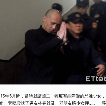
015年5月間，當時就讀國二、輕度智能障礙的邱姓少女
角，黃曉雲找了男友林春雄及一群朋友將少女押走。一夥