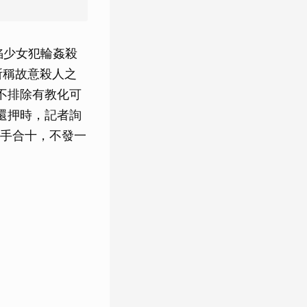
陷少女犯輪姦殺
所稱故意殺人之
不排除有教化可
還押時，記者詢
手合十，不發一