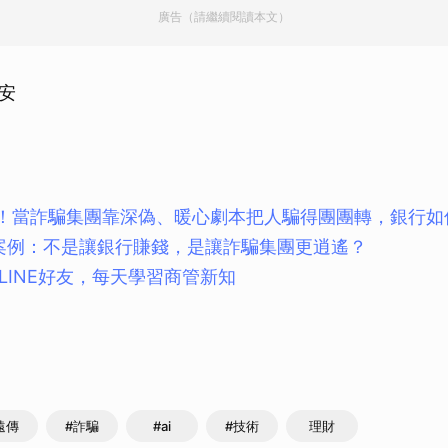
廣告（請繼續閱讀本文）
安
 億！當詐騙集團靠深偽、暖心劇本把人騙得團團轉，銀行如何
成功案例：不是讓銀行賺錢，是讓詐騙集團更逍遙？
LINE好友，每天學習商管新知
遠傳
#詐騙
#ai
#技術
理財