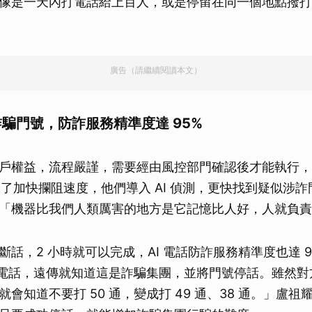
像是一天內打電話給上百人，或是停留在同一個地點撥打
廣告（請繼續閱讀本文）
測詐騙門號，防詐服務精準度達 95%
戶權益，流程嚴謹，需要經由風控部門確認後才能執行，
。為了加快攔阻速度，他們導入 AI 偵測，更快找到疑似涉
「機器比我們人類厲害的地方是它記憶比人好，人就負責
斷話，2 小時就可以完成，AI 電話防詐服務精準度也達 
 通電話，遠傳就知道這是詐騙集團，並將門號停話。雖然
會知道不要打 50 通，變成打 49 通、38 通。」盧