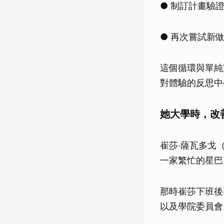
● 制訂計畫驗
● 再次嘗試新
這個循環與單純
對體驗的反思中
她大學時，改
崔莎‧薩瓦多戈（
一家繁忙的星巴
那時崔莎下班後
以及學院委員會