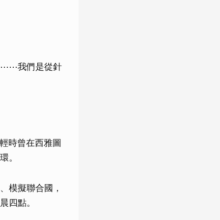
⋯⋯我們是從針
她年輕時曾在西雅圖
環。
、模擬聯合國，
晨四點。