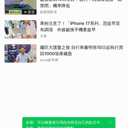
禁閉」機率降低
影音
鏡新聞影音
果粉注意了！「iPhone 17系列」恐提早宣
布調漲 外媒籲換手機要趁早
太報
繼巨大護盤之後 自行車廠明係10日起執行買
回1000張庫藏股
anue鉅亨網
全新體驗！一鍵引用此內容，透過發布貼
可以轉發或引用此內容至自己的貼文中，