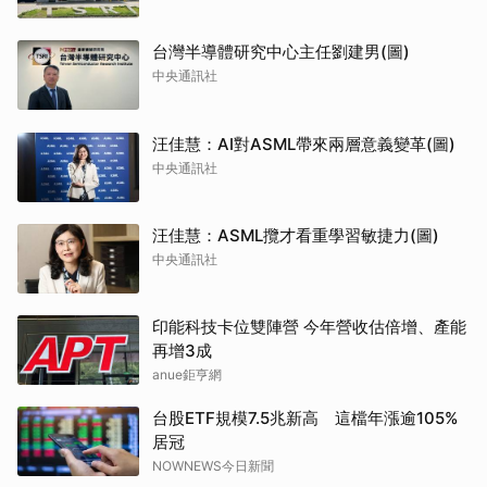
台灣半導體研究中心主任劉建男(圖)
中央通訊社
汪佳慧：AI對ASML帶來兩層意義變革(圖)
中央通訊社
汪佳慧：ASML攬才看重學習敏捷力(圖)
中央通訊社
印能科技卡位雙陣營 今年營收估倍增、產能
再增3成
anue鉅亨網
台股ETF規模7.5兆新高 這檔年漲逾105%
居冠
NOWNEWS今日新聞