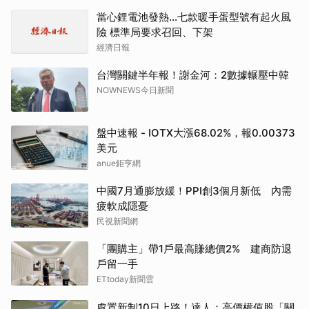
當心鋰電池發熱…七款暖手蛋型號有起火風
險 標準局要求召回、下架
經濟日報
台灣關鍵半年報！謝金河：2數據輾壓中韓
NOWNEWS今日新聞
盤中速報 - IOTX大漲68.02%，報0.00373
美元
anue鉅亨網
中國7月通膨放緩！PPI創3個月新低 內需
疲軟成隱憂
民視新聞網
「團購主」帶1戶最高賺總價2% 建商防退
戶留一手
ETtoday新聞雲
處置新制10日上路！達人：高價權值股「關