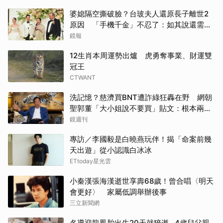
婆媳隔空撕破臉？台玻夫人還原長子離世2
原因 「手機千金」不忍了：如其說還需要
離開嗎？
鏡報
12生肖本周運勢出爐 虎勇奪事業、財運雙
冠王
CTWANT
洗記憶？慈濟買BNT遭詐綠狂轟在野 網朝
聖郭董「大小姐說不要買」貼文：根本兩碼
事
鏡週刊
專訪／李國毅是白曉燕玩伴！揭「命案前幾
天出遊」從小認識白冰冰
ETtoday星光雲
小秦漢張海漢逝世享壽68歲！曾合唱〈明天
會更好〉 家屬低調舉辦後事
三立新聞網
名導迎龍鳳胎出生20天就猝逝...4歲兒父親