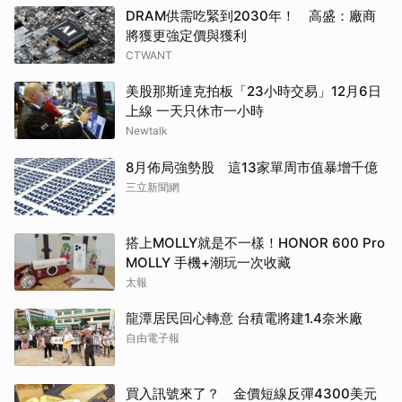
DRAM供需吃緊到2030年！ 高盛：廠商
將獲更強定價與獲利
CTWANT
美股那斯達克拍板「23小時交易」12月6日
上線 一天只休市一小時
Newtalk
8月佈局強勢股 這13家單周市值暴增千億
三立新聞網
搭上MOLLY就是不一樣！HONOR 600 Pro
MOLLY 手機+潮玩一次收藏
太報
龍潭居民回心轉意 台積電將建1.4奈米廠
自由電子報
買入訊號來了？ 金價短線反彈4300美元