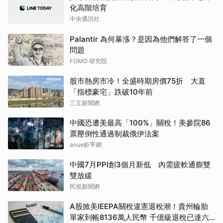
化高階培育
中央通訊社
Palantir 為何暴漲？是因為他們解答了一個
問題
FOMO 研究院
股市熱房市冷！全盛時期房價75折 大直
「指標豪宅」跌破10年前
三立新聞網
中國恐遭美最高「100%」關稅！美參院86
票壓倒性通過制裁俄伊法案
anue鉅亨網
中國7月PPI創3個月新低 內需疲軟通膨雙
雙放緩
民視新聞網
A股掀美IEEPA關稅違憲退稅潮！貴州輪胎
單家到帳8136萬人民幣 千億級退稅已達六