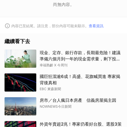
尚無內容。
內容已至結尾。請注意，部分內容可能未顯示。
查看資訊
繼續看下去
現金、定存、銀行存款，長期最危險！建議
準備六個月到一年的現金需求量，剩下投資
這2個
幸福熟齡 X 今周刊
國巨狂瀉逾6成！高盛、花旗喊買進 專家揭
背後真相
EBC 東森新聞
房市／台人瘋日本房產 信義房屋揭主因
NOWNEWS今日新聞
外資年賣超2兆！專家仍看好台股、選股3策