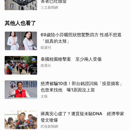
害者已吐贖金
三立新聞網
取消
其他人也看了
69歲陸小芬曬照狀態驚艷四方 性感不想遮
「姐真的太辣」
鏡週刊
泰國校園槍擊案 至少兩人受傷
路透社
慈濟被騙10億！郭台銘證詞揭「疫苗掮客」
也曾來找他 曝1原因沒上當
太報
蔣萬安心虛了？遭質疑未驗DNA 經濟學家
發文嗆爆
民視新聞網