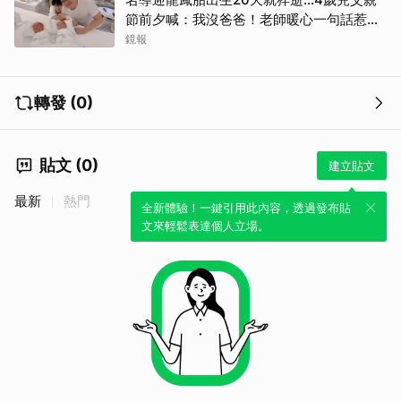
節前夕喊：我沒爸爸！老師暖心一句話惹哭
遺孀
鏡報
轉發 (0)
貼文 (0)
建立貼文
最新
熱門
全新體驗！一鍵引用此內容，透過發布貼
文來輕鬆表達個人立場。