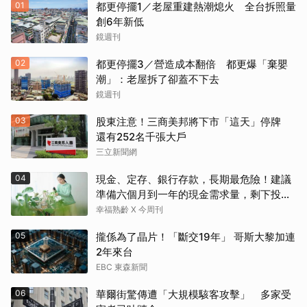
01
都更停擺1／老屋重建熱潮熄火 全台拆照量
創6年新低
鏡週刊
02
都更停擺3／營造成本翻倍 都更爆「棄嬰
潮」：老屋拆了卻蓋不下去
鏡週刊
03
股東注意！三商美邦將下市「這天」停牌
還有252名千張大戶
三立新聞網
04
現金、定存、銀行存款，長期最危險！建議
準備六個月到一年的現金需求量，剩下投資
這2個
幸福熟齡 X 今周刊
05
攏係為了晶片！「斷交19年」 哥斯大黎加連
2年來台
EBC 東森新聞
06
華爾街驚傳遭「大規模駭客攻擊」 多家受