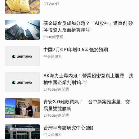
CTWANT
基金爆倉反成加分題？「AI股神」遭重創 矽
谷投資人反而搶著押注
anue鉅亨網
中國7月CPI年增0.5% 低於預期
中央通訊社
SK海力士爆內鬼！營業祕密竟寫上履歷 跳
槽中國企業判刑1年半
ETtoday新聞雲
青安3.0難救買氣！ 台中新案推案量、交
易量雙雙腰斬
ETtoday新聞雲
台灣半導體研究中心(圖)
中央通訊社