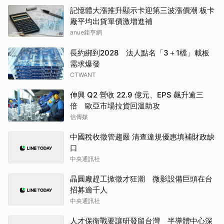
記憶體大漲推升顯示卡迎第三波漲價潮 板卡
廠平均出貨單價激增進補
anue鉅亨網
長約綁到2028 法人點名「3＋1檔」載板
需求爆發
CTWANT
伸興 Q2 營收 22.9 億元、EPS 飆升逾三
倍 歐亞市場拉貨回溫助攻
信傳媒
中國稅收徵管趨嚴 清查違規優惠填補財政缺
口
中央通訊社
晶圓廠趕工掀徵才狂潮 微影設備巨頭在台
招募逾千人
中央通訊社
人才保衛戰要讓研發留台灣 半導體中心深