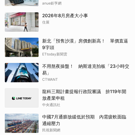
成
anue鉅亨網
2026年8月房產大小事
住展
新北「預售沙漠」房價創新高！ 單價直逼
9字頭
ETtoday新聞雲
不用熬夜操盤！ 納斯達克拍板「23小時交
易」
CTWANT
龍科三期計畫提報行政院審議 拚119年開
放產業申租
中央通訊社
中國7月通膨放緩低於預期 內需疲軟面臨
通縮壓力
民視新聞網