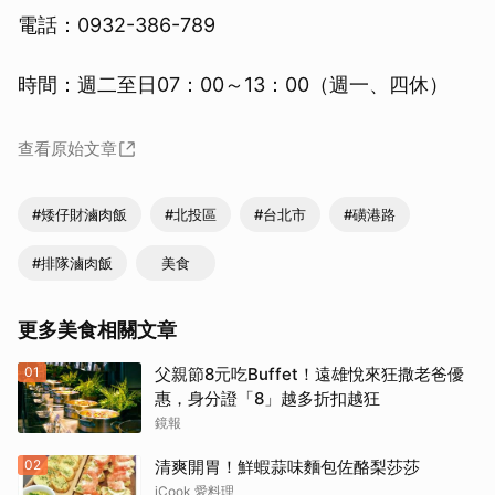
電話：0932-386-789
時間：週二至日07：00～13：00（週一、四休）
查看原始文章
#矮仔財滷肉飯
#北投區
#台北市
#磺港路
#排隊滷肉飯
美食
更多美食相關文章
01
父親節8元吃Buffet！遠雄悅來狂撒老爸優
惠，身分證「8」越多折扣越狂
鏡報
02
清爽開胃！鮮蝦蒜味麵包佐酪梨莎莎
iCook 愛料理