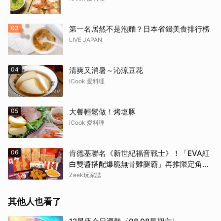
03
第一名居然不是泡麵？日本省錢美食排行榜
LIVE JAPAN
04
清爽又消暑～沁涼豆花
iCook 愛料理
05
大餐輕鬆做！烤塩豚
iCook 愛料理
06
肯德基聯名《新世紀福音戰士》！「EVA紅
白雙醬搭配爆脆無骨雞腿霸」再推限定角色
卡、周邊必搶收
Zeek玩家誌
其他人也看了