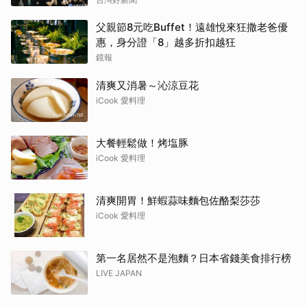
父親節8元吃Buffet！遠雄悅來狂撒老爸優
惠，身分證「8」越多折扣越狂
鏡報
清爽又消暑～沁涼豆花
iCook 愛料理
大餐輕鬆做！烤塩豚
iCook 愛料理
清爽開胃！鮮蝦蒜味麵包佐酪梨莎莎
iCook 愛料理
第一名居然不是泡麵？日本省錢美食排行榜
LIVE JAPAN