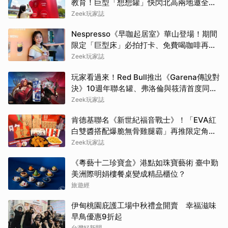
教育！巨型「想想罐」快閃北高兩地邀全民
挑戰「打破慣性」
Zeek玩家誌
Nespresso《早咖起居室》華山登場！期間
限定「巨型床」必拍打卡、免費喝咖啡再拿
好禮
Zeek玩家誌
玩家看過來！Red Bull推出《Garena傳說對
決》10週年聯名罐、弗洛倫與筱清首度同框
必收藏
Zeek玩家誌
肯德基聯名《新世紀福音戰士》！「EVA紅
白雙醬搭配爆脆無骨雞腿霸」再推限定角色
卡、周邊必搶收
Zeek玩家誌
《粵藝十二珍寶盒》港點如珠寶藝術 臺中勤
美洲際明娟樓餐桌變成精品櫃位？
旅遊經
伊甸桃園庇護工場中秋禮盒開賣 幸福滋味
早鳥優惠9折起
台灣好新聞