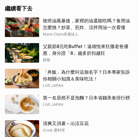
繼續看下去
致癌油風暴後，家裡的油還能吃嗎？食用油
怎麼挑？炒菜、煎炸、涼拌用油一次看懂
Marie Claire美麗佳人
父親節8元吃Buffet！遠雄悅來狂撒老爸優
惠，身分證「8」越多折扣越狂
鏡報
「丼飯」為什麼叫這個名字？日本專家告訴
你相關小知識＆美味吃法！
LIVE JAPAN
第一名居然不是泡麵？日本省錢美食排行榜
LIVE JAPAN
清爽又消暑～沁涼豆花
iCook 愛料理