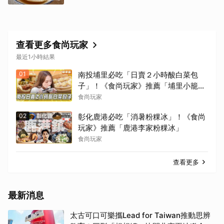
查看更多食尚玩家
最近1小時結果
01
南投埔里必吃「日賣２小時酸白菜包
子」！《食尚玩家》推薦「埔里小籠
包」
食尚玩家
02
彰化鹿港必吃「消暑粉粿冰」！《食尚
玩家》推薦「鹿港李家粉粿冰」
食尚玩家
查看更多
最新消息
太古可口可樂攜Lead for Taiwan推動思辨