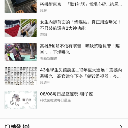
搭機衝東京 「聽1句話」當場心碎...結局看
哭網
鏡報
女生內褲前面的「蝴蝶結」真正用途曝光！
不只裝飾還有2大神功能
造咖
高雄8旬翁不信有演習 嘴秋怒嗆員警「騙
肖ㄟ」下場曝光
壹蘋新聞網
43名學生失蹤懸案...12年重大進展！震撼內
幕曝光 高官當年下令「銷毀監視器」今遭
逮
鏡週刊
08/08每日星座運勢-獅子座
科技紫微網每日星座
轉發 (0)