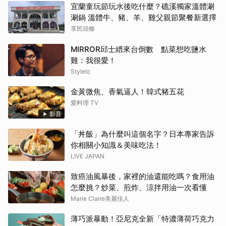
宜蘭童玩節玩水後吃什麼？礁溪獨家溫體涮
涮鍋 溫體牛、豬、羊、雞父親節聚餐新選擇
享民頭條
MIRROR邱士縉來台倒數 點菜想吃鹽水
雞：我很愛！
Styletc
金黃微焦、香氣逼人！韓式豬五花
愛料理 TV
影音
「丼飯」為什麼叫這個名字？日本專家告訴
你相關小知識＆美味吃法！
LIVE JAPAN
致癌油風暴後，家裡的油還能吃嗎？食用油
怎麼挑？炒菜、煎炸、涼拌用油一次看懂
Marie Claire美麗佳人
薄巧派暴動！亞尼克全新「特濃薄荷巧克力