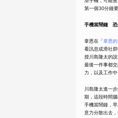
滑手機，可能會
第一個30分鐘
手機當鬧鐘 恐
韋恩在「
韋恩的
看訊息或滑社群
授川島隆太的說
最後一件事都交
力，以及工作中
川島隆太進一步
期，這段時間腦
手機當鬧鐘，早
意力分散出去，