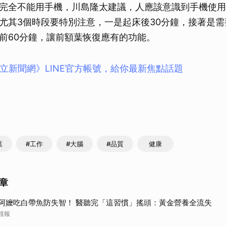
完全不能用手機，川島隆太建議，人應該意識到手機使用
尤其3個時段要特別注意，一是起床後30分鐘，接著是
前60分鐘，讓前額葉恢復應有的功能。
立新聞網》LINE官方帳號，給你最新焦點話題
葉
#工作
#大腦
#品質
健康
章
阿嬤吃白帶魚防失智！ 醫聽完「這習慣」搖頭：黃金營養全流失
鏡報