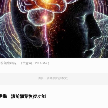
取消
前額葉功能。（示意圖／PIXABAY）
廣告（請繼續閱讀本文）
手機 讓前額葉恢復功能