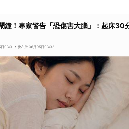
鬧鐘！專家警告「恐傷害大腦」：起床30
日03:31 • 發布於 06月05日03:32