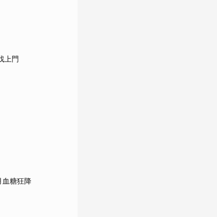
找上門
月血糖狂降