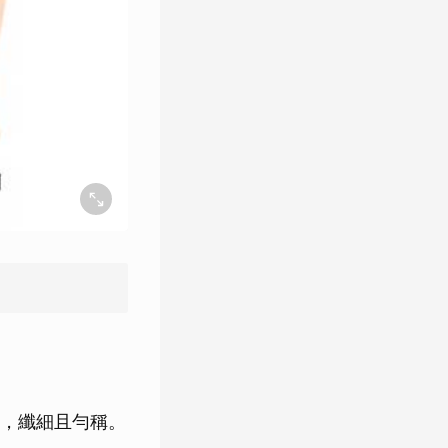
，纖細且勻稱。