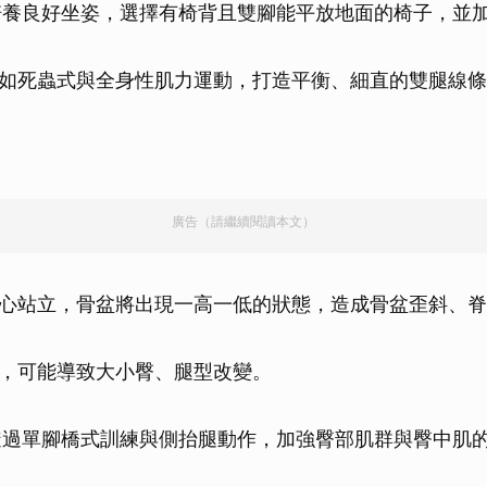
：培養良好坐姿，選擇有椅背且雙腳能平放地面的椅子，並
如死蟲式與全身性肌力運動，打造平衡、細直的雙腿線條
廣告（請繼續閱讀本文）
心站立，骨盆將出現一高一低的狀態，造成骨盆歪斜、脊
，可能導致大小臀、腿型改變。
：透過單腳橋式訓練與側抬腿動作，加強臀部肌群與臀中肌