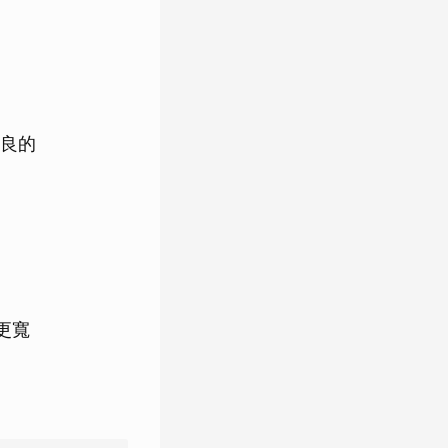
良的
更寬