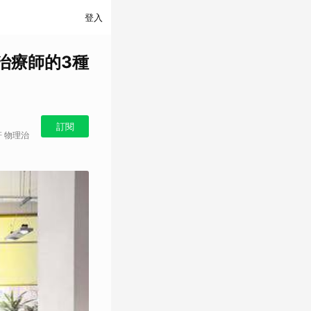
登入
治療師的3種
訂閱
卲軒 物理治