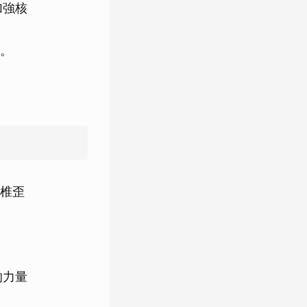
加強核
。
椎歪
的力量