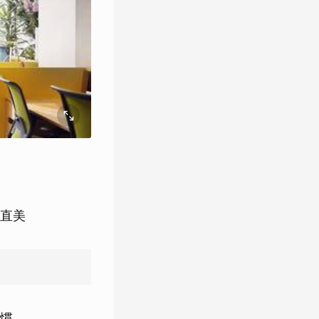
直美
慣，