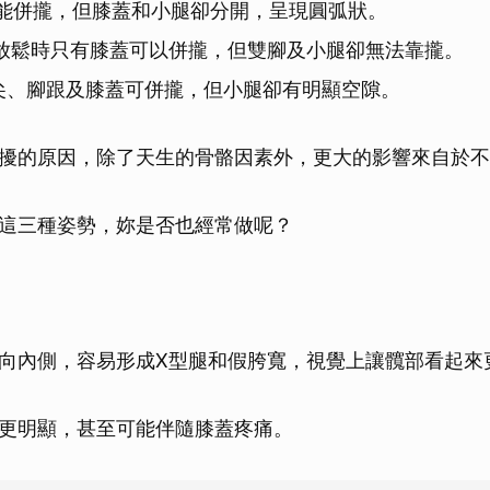
能併攏，但膝蓋和小腿卻分開，呈現圓弧狀。
放鬆時只有膝蓋可以併攏，但雙腳及小腿卻無法靠攏。
尖、腳跟及膝蓋可併攏，但小腿卻有明顯空隙。
擾的原因，除了天生的骨骼因素外，更大的影響來自於不
這三種姿勢，妳是否也經常做呢？
向內側，容易形成X型腿和假胯寬，視覺上讓髖部看起來
更明顯，甚至可能伴隨膝蓋疼痛。