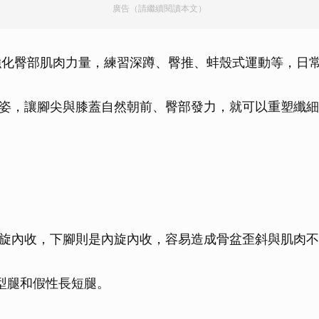
廣告（請繼續閱讀本文）
取消
：強化臀部肌肉力量，練習深蹲、臀推、蚌殼式運動等，日
姿，讓腳尖與膝蓋自然朝前、臀部發力，就可以重塑纖細
旋內收，下腳則是內旋內收，容易造成骨盆歪斜與肌肉不
型腿和假性長短腿。