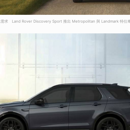
nd Rover Discovery Sport 推出 Metropolitan 與 Landmark 特