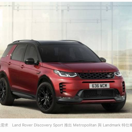
nd Rover Discovery Sport 推出 Metropolitan 與 Landmark 特