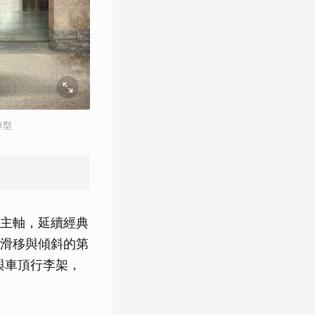
仕車型
致敬為主軸，延續經典
滑移與傾斜的第
統與車頂行李架，